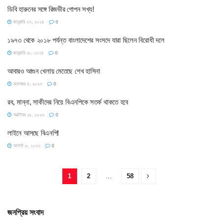
ডিবি হারুনের সঙ্গে রিজভীর গোপন সখ্য!
জানুয়ারি ২৭, ২০২৪
0
১৯৭৩ থেকে ২০১৮ পর্যন্ত বাংলাদেশের সংসদে যারা ছিলেন বিরোধী দলে
জানুয়ারি ১৮, ২০২৪
0
আবারও আগুন খেলায় মেতেছে শেখ হাসিনা
নভেম্বর ৪, ২০২৩
0
রব, মান্না, সাকীদের নিয়ে বিএনপিকে সতর্ক থাকতে হবে
অক্টোবর ১৯, ২০২৩
0
লাইনে আসছে বিএনপি!
আগস্ট ৬, ২০২৩
0
1
2
…
58
জনপ্রিয় সংবাদ