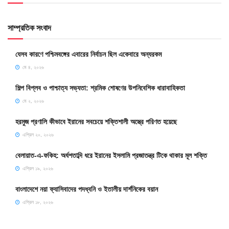
সাম্প্রতিক সংবাদ
যেসব কারণে পশ্চিমবঙ্গের এবারের নির্বাচন ছিল একেবারে অন্যরকম
মে ৪, ২০২৬
শিল্প বিপ্লব ও পাশ্চাত্য সভ্যতা: শ্রমিক শোষণের উপনিবেশিক ধারাবাহিকতা
মে ২, ২০২৬
হরমুজ প্রণালি কীভাবে ইরানের সবচেয়ে শক্তিশালী অস্ত্রে পরিণত হয়েছে
এপ্রিল ২০, ২০২৬
বেলায়াত-এ-ফকিহ: অর্ধশতাব্দি ধরে ইরানের ইসলামি প্রজাতন্ত্র টিকে থাকার মূল শক্তি
এপ্রিল ১৯, ২০২৬
বাংলাদেশে নয়া ফ্যাসিবাদের পদধ্বনি ও ইতালীয় দার্শনিকের বয়ান
এপ্রিল ১৮, ২০২৬