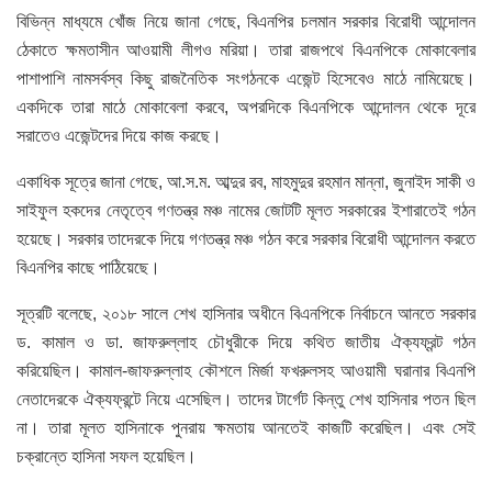
বিভিন্ন মাধ্যমে খোঁজ নিয়ে জানা গেছে, বিএনপির চলমান সরকার বিরোধী আন্দোলন
ঠেকাতে ক্ষমতাসীন আওয়ামী লীগও মরিয়া। তারা রাজপথে বিএনপিকে মোকাবেলার
পাশাপাশি নামসর্বস্ব কিছু রাজনৈতিক সংগঠনকে এজেন্ট হিসেবেও মাঠে নামিয়েছে।
একদিকে তারা মাঠে মোকাবেলা করবে, অপরদিকে বিএনপিকে আন্দোলন থেকে দূরে
সরাতেও এজেন্টদের দিয়ে কাজ করছে।
একাধিক সূত্রে জানা গেছে, আ.স.ম. আব্দুর রব, মাহমুদুর রহমান মান্না, জুনাইদ সাকী ও
সাইফুল হকদের নেতৃত্বে গণতন্ত্র মঞ্চ নামের জোটটি মূলত সরকারের ইশারাতেই গঠন
হয়েছে। সরকার তাদেরকে দিয়ে গণতন্ত্র মঞ্চ গঠন করে সরকার বিরোধী আন্দোলন করতে
বিএনপির কাছে পাঠিয়েছে।
সূত্রটি বলেছে, ২০১৮ সালে শেখ হাসিনার অধীনে বিএনপিকে নির্বাচনে আনতে সরকার
ড. কামাল ও ডা. জাফরুল্লাহ চৌধুরীকে দিয়ে কথিত জাতীয় ঐক্যফ্রন্ট গঠন
করিয়েছিল। কামাল-জাফরুল্লাহ কৌশলে মির্জা ফখরুলসহ আওয়ামী ঘরানার বিএনপি
নেতাদেরকে ঐক্যফ্রন্টে নিয়ে এসেছিল। তাদের টার্গেট কিন্তু শেখ হাসিনার পতন ছিল
না। তারা মূলত হাসিনাকে পুনরায় ক্ষমতায় আনতেই কাজটি করেছিল। এবং সেই
চক্রান্তে হাসিনা সফল হয়েছিল।