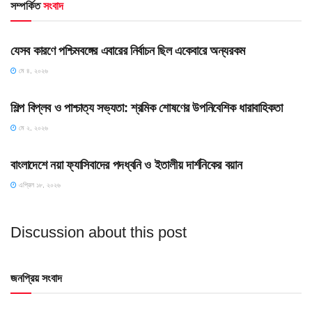
সম্পর্কিত
সংবাদ
HOME POST
যেসব কারণে পশ্চিমবঙ্গের এবারের নির্বাচন ছিল একেবারে অন্যরকম
মে ৪, ২০২৬
HOME POST
শিল্প বিপ্লব ও পাশ্চাত্য সভ্যতা: শ্রমিক শোষণের উপনিবেশিক ধারাবাহিকতা
মে ২, ২০২৬
HOME POST
বাংলাদেশে নয়া ফ্যাসিবাদের পদধ্বনি ও ইতালীয় দার্শনিকের বয়ান
এপ্রিল ১৮, ২০২৬
Discussion about this post
জনপ্রিয় সংবাদ