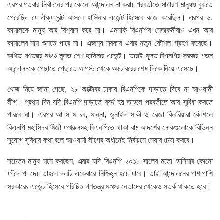
এরপর গতবার নির্বাচনের পর কোনো আন্দোলন না করায় পরবর্তীতে সাধারণ মানুষও বুঝতে
পেরেছিল যে ঐক্যফ্রন্ট আসলে হাসিনার এজেন্ট হিসেবে কাজ করেছিল। এরপর ড.
কামালকে মানুষ আর বিশ্বাস করে না। এমনকি বিএনপির নেতাকর্মীরাও এখন আর
কামালের নাম শুনতে পারে না। এজন্য সরকার এবার নতুন কৌশল গ্রহণ করেছে।
কথিত গণতন্ত্র মঞ্চও মূলত শেখ হাসিনার এজেন্ট। তারাই মূলত বিএনপির সরকার পতন
আন্দোলনকে পেছাতে পেছাতে আগস্ট থেকে অক্টোবরের শেষ দিকে নিয়ে এসেছে।
খোজ নিয়ে জানা গেছে, ২৮ অক্টোবর ঢাকায় বিএনপিকে দাড়াতে দিবে না আওয়ামী
লীগ। প্রথম দিন যদি বিএনপি দাড়াতে ব্যর্থ হয় তাহলে পরবর্তীতে আর সুবিধা করতে
পারবে না। এরপর আ স ম রব, মান্না, জুনাইদ সাকী ও রেজা কিবরিয়ারা কৌশলে
বিএনপি মহাসিচব মির্জা ফখরুলসহ বিএনপিতে থাকা বাম আদর্শের লোকগুলোকে বিভিন্ন
সুযোগ সুবিধার কথা বলে আওয়ামী লীগের অধীনেই নির্বাচনে নেয়ার চেষ্টা করবে।
সচেতন মানুষ মনে করছেন, এবার যদি বিএনপি ২০১৮ সালের মতো হাসিনার কোনো
ফাঁদে পা দেয় তাহলে দলটি একেবারে নিশ্চিহ্ন হয়ে যাবে। তাই আন্দোলনের পাশাপাশি
সরকারের এজেন্ট হিসেবে পরিচিত গণতন্ত্র মঞ্চের নেতাদের থেকেও সতর্ক থাকতে হবে।