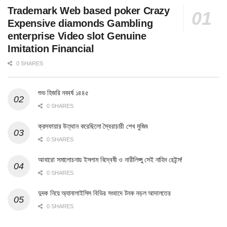
Trademark Web based poker Crazy
Expensive diamonds Gambling
enterprise Video slot Genuine
Imitation Financial
0 SHARES
শুভ হিজরি নববর্ষ ১৪৪৫
0 SHARES
ক্রসফায়ার উত্থান করেছিলো স্বৈরাচারী শেখ মুজিব
0 SHARES
আবারো সমালোচনায় ইসলাম বিদ্বেষী ও নারীলিপ্সু সেই নাহিদ রেইন্স!
0 SHARES
দুদক নিয়ে অ্যানালাইসিস বিডির সংবাদে টনক নড়ল আদালতের
0 SHARES