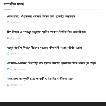
সাম্প্রতিক সংবাদ
যেসব কারণে পশ্চিমবঙ্গের এবারের নির্বাচন ছিল একেবারে অন্যরকম
মে ৪, ২০২৬
শিল্প বিপ্লব ও পাশ্চাত্য সভ্যতা: শ্রমিক শোষণের উপনিবেশিক ধারাবাহিকতা
মে ২, ২০২৬
হরমুজ প্রণালি কীভাবে ইরানের সবচেয়ে শক্তিশালী অস্ত্রে পরিণত হয়েছে
এপ্রিল ২০, ২০২৬
বেলায়াত-এ-ফকিহ: অর্ধশতাব্দি ধরে ইরানের ইসলামি প্রজাতন্ত্র টিকে থাকার মূল শক্তি
এপ্রিল ১৯, ২০২৬
বাংলাদেশে নয়া ফ্যাসিবাদের পদধ্বনি ও ইতালীয় দার্শনিকের বয়ান
এপ্রিল ১৮, ২০২৬