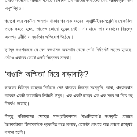
তারাও অনেকেই আমাকে বলেছেন সে দিন তার শরীরের ভাষাতেও সেই আত্মবিশ্বাস ছিল
অনুপস্থিত।
পনেরো বছর একটানা ক্ষমতায় থাকার পর এক ধরনের ‘অ্যান্টি-ইনকামবেন্সি’র মোকাবিলা
তাকে করতে হচ্ছে, তাতেও কোনো সন্দেহ নেই। এর মাঝে তার সরকারের বিরুদ্ধে
অসংখ্য দুর্নীতি ও ব্যর্থতার অভিযোগ উঠেছে।
তৃণমূল কংগ্রেসকে যে বেশ রক্ষণাত্মক অবস্থান থেকে গোটা নির্বাচনটা লড়তে হয়েছে,
সেটাও এবারের ভোটে একটি ভিন্নতর মাত্রা।
‘বাঙালি অস্মিতা’ নিয়ে বাড়াবাড়ি?
ভারতের বিভিন্ন রাজ্যের নির্বাচনে সেই রাজ্যের নিজস্ব সংস্কৃতি, ভাষা, খাদ্যাভ্যাস
বরাবরই একটি আলোচিত নির্বাচনী ইস্যু। এক একটি রাজ্যে এক এক সময় তা নিয়ে বহু
বিতর্কও হয়েছে।
কিন্তু পশ্চিমবঙ্গের ক্ষেত্রে সাম্প্রতিককালে ‘বাঙালিয়ানা’র সংস্কৃতি যেভাবে
ইলেকটোরাল ডিসকোর্সকে প্রভাবিত করে চলেছে, তেমনটা বোধহয় আর কোনো রাজ্যেই
কখনো হয়নি।