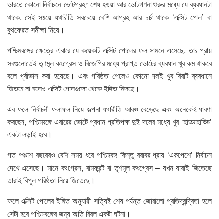
ভারতে কোনো নির্বাচনে ভোটগ্রহণ শেষ হওয়া আর ভোটগণনা শুরুর মধ্যে যে ব্যবধানটা
থাকে, সেই সময়ে যথারীতি সবচেয়ে বেশি আগ্রহ আর চর্চা থাকে ‘এক্সিট পোল’ বা
বুথফেরত সমীক্ষা নিয়ে।
পশ্চিমবঙ্গের ক্ষেত্রে এবারে যে কয়েকটি এক্সিট পোলের ফল সামনে এসেছে, তার প্রায়
সবগুলোতেই তৃণমূল কংগ্রেস ও বিজেপির মধ্যে প্রাপ্ত ভোটের ব্যবধান খুব কম থাকবে
বলে পূর্বাভাস করা হয়েছে। এবং গরিষ্ঠতা পেলেও কোনো দলই খুব বিরাট ব্যবধানে
জিতবে না বলেও এক্সিট পোলগুলো থেকে ইঙ্গিত মিলছে।
এর ফলে নির্বাচনী ফলাফল নিয়ে জল্পনা যথারীতি আরও বেড়েছে এবং অনেকেই ধারণা
করছেন, পশ্চিমবঙ্গে এবারের ভোটে প্রধান প্রতিপক্ষ দুই দলের মধ্যে খুব ‘হাড্ডাহাড্ডি’
একটা লড়াই হবে।
গত পঞ্চাশ বছরেরও বেশি সময় ধরে পশ্চিমবঙ্গ কিন্তু বরাবর প্রায় ‘একপেশে’ নির্বাচন
দেখে এসেছে। মানে কংগ্রেস, বামফ্রন্ট বা তৃণমূল কংগ্রেস – যখন যারাই জিতেছে
তারাই বিপুল গরিষ্ঠতা নিয়ে জিতেছে।
ফলে এক্সিট পোলের ইঙ্গিত অনুযায়ী সত্যিই শেষ পর্যন্ত জোরালো প্রতিদ্বন্দ্বিতা হলে
সেটা হবে পশ্চিমবঙ্গের জন্য অতি বিরল একটা ঘটনা।