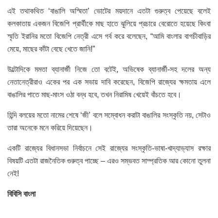
এই তথাকথিত ‘বাঙালি অস্মিতা’ ভোটের ময়দানে এতটা গুরুত্ব পেয়েছে বলেই
কলকাতায় একজন বিজেপি প্রার্থীকে মাছ হাতে ঝুলিয়ে প্রচারে বেরোতে হয়েছে কিংবা
স্মৃতি ইরানির মতো বিজেপি নেত্রী এসে গর্ব করে বলেছেন, “আমি বাংলার বাগচীবাড়ির
মেয়ে, মাছের কাঁটা বেছে খেতে জানি!”
উল্টোদিকে মমতা ব্যানার্জী নিজে তো বটেই, অভিষেক ব্যানার্জী-সহ দলের অন্য
নেতানেত্রীরাও একের পর এক সভায় দাবি করেছেন, বিজেপি রাজ্যের ক্ষমতায় এলে
বাঙালির পাতে মাছ-মাংস ওঠা বন্ধ হবে, তখন নিরামিষ খেয়েই বাঁচতে হবে।
হিন্দি বলয়ের মতো নামের শেষে ‘জী’ বলে সম্বোধন করাটা বাঙালির সংস্কৃতি নয়, সেটাও
তারা অনেকে মনে করিয়ে দিয়েছেন।
একটি রাজ্যের বিধানসভা নির্বাচনে সেই রাজ্যের সংস্কৃতি-ভাষা-খাদ্যাভ্যাস রক্ষার
বিষয়টি এতটা রাজনৈতিক গুরুত্ব পাচ্ছে – এরও সম্ভবত সাম্প্রতিক আর কোনো তুলনা
নেই!
বিবিসি বাংলা