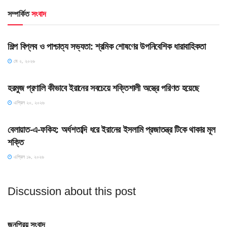
সম্পর্কিত
সংবাদ
HOME POST
শিল্প বিপ্লব ও পাশ্চাত্য সভ্যতা: শ্রমিক শোষণের উপনিবেশিক ধারাবাহিকতা
মে ২, ২০২৬
SLIDE
হরমুজ প্রণালি কীভাবে ইরানের সবচেয়ে শক্তিশালী অস্ত্রে পরিণত হয়েছে
এপ্রিল ২০, ২০২৬
SLIDE
বেলায়াত-এ-ফকিহ: অর্ধশতাব্দি ধরে ইরানের ইসলামি প্রজাতন্ত্র টিকে থাকার মূল
শক্তি
এপ্রিল ১৯, ২০২৬
Discussion about this post
জনপ্রিয় সংবাদ