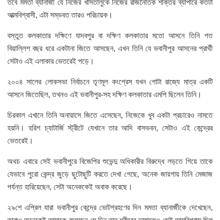
তবে মমতা ব্যানার্জী যে নিজের খাসতালুকে নিজের রাজনৈতিক শক্তির ব্যাপারে কতটা
আত্মবিশ্বাসী, এটা সম্ভবত তারও পরিচায়ক।
বস্তুত কলকাতার দক্ষিণে যাদবপুর বা দক্ষিণ কলকাতার মতো আসনে তিনি গত
বিয়াল্লিশ বছর ধরে একটানা জিতে আসছেন, এখন তিনি যে ভবানীপুর আসনের প্রার্থী
সেটাও এই এলাকার ভেতরেই পড়ে।
২০০৪ সালের লোকসভা নির্বাচনে তৃণমূল কংগ্রেস যখন গোটা রাজ্যে মাত্র একটি
আসনে জিতেছিল, তখনও এই ভবানীপুর-সহ দক্ষিণ কলকাতার এমপি ছিলেন তিনি।
চিরকাল এখানে তিনি অনায়াসে জিতে এসেছেন, নিজেকে খুব একটা প্রচারেও নামতে
হয়নি। হরিশ চ্যাটার্জি স্ট্রীটে যেখানে তার আদি বাসভবন, সেটাও এই কেন্দ্রের
ভেতরেই।
অথচ এবারে সেই ভবানীপুরে বিজেপির শুভেন্দু অধিকারীর বিরুদ্ধে লড়তে গিয়ে তাকে
যেভাবে পুরো কেন্দ্র জুড়ে ছুটোছুটি করতে দেখা গেছে, অনেক জায়গায় তিনি মেজাজ
পর্যন্ত হারিয়েছেন, সেটা অনেককেই অবাক করেছে।
২৯শে এপ্রিল যারা ভবানীপুর কেন্দ্রে ভোটগ্রহণের দিন মমতা ব্যানার্জীকে দেখেছেন,