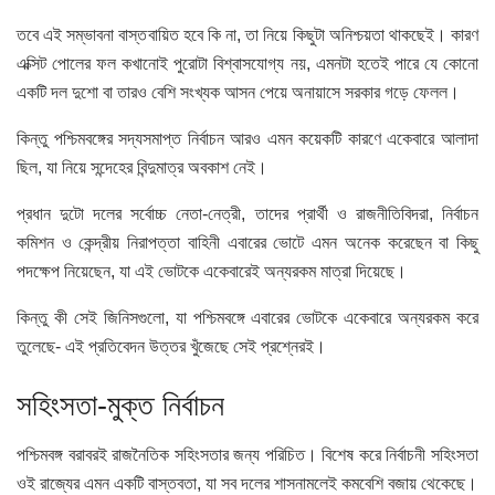
তবে এই সম্ভাবনা বাস্তবায়িত হবে কি না, তা নিয়ে কিছুটা অনিশ্চয়তা থাকছেই। কারণ
এক্সিট পোলের ফল কখানোই পুরোটা বিশ্বাসযোগ্য নয়, এমনটা হতেই পারে যে কোনো
একটি দল দুশো বা তারও বেশি সংখ্যক আসন পেয়ে অনায়াসে সরকার গড়ে ফেলল।
কিন্তু পশ্চিমবঙ্গের সদ্যসমাপ্ত নির্বাচন আরও এমন কয়েকটি কারণে একেবারে আলাদা
ছিল, যা নিয়ে সন্দেহের বিন্দুমাত্র অবকাশ নেই।
প্রধান দুটো দলের সর্বোচ্চ নেতা-নেত্রী, তাদের প্রার্থী ও রাজনীতিবিদরা, নির্বাচন
কমিশন ও কেন্দ্রীয় নিরাপত্তা বাহিনী এবারের ভোটে এমন অনেক করেছেন বা কিছু
পদক্ষেপ নিয়েছেন, যা এই ভোটকে একেবারেই অন্যরকম মাত্রা দিয়েছে।
কিন্তু কী সেই জিনিসগুলো, যা পশ্চিমবঙ্গে এবারের ভোটকে একেবারে অন্যরকম করে
তুলেছে- এই প্রতিবেদন উত্তর খুঁজেছে সেই প্রশ্নেরই।
সহিংসতা-মুক্ত নির্বাচন
পশ্চিমবঙ্গ বরাবরই রাজনৈতিক সহিংসতার জন্য পরিচিত। বিশেষ করে নির্বাচনী সহিংসতা
ওই রাজ্যের এমন একটি বাস্তবতা, যা সব দলের শাসনামলেই কমবেশি বজায় থেকেছে।