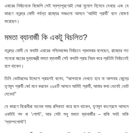
এবারের নির্বাচনকে বিজেপি সেই স্বপ্নপূরণেরই সেরা সুযোগ হিসেবে দেখছে এবং যে
কারণে নরেন্দ্র মোদী পর্যন্ত রাজ্যের সবগুলো আসনে ‘আমিই প্রার্থী’ বলে ঘোষণা
করেছেন।
মমতা ব্যানার্জী কি একটু বিচলিত?
নরেন্দ্র মোদী যে কথাটা এবারের পশ্চিমবঙ্গের নির্বাচনে প্রথমবার বলেছেন, রাজ্যের গত
পনেরো বছরের মুখ্যমন্ত্রী মমতা ব্যানার্জী সেই কথাটা প্রায় নিয়ম করে প্রতিটা নির্বাচনেই
বলে থাকেন।
তিনি ভোটারদের উদ্দেশে প্রায়শই বলেন, “আপনাকে দেখতে হবে না আপনার কেন্দ্রে
তৃণমূল প্রার্থী কে! মনে করবেন ২৯৪টি আসনে আমিই প্রার্থী, আমার কথা ভেবেই ভোট
দেবেন!”
যে কারণে বিরোধীরা অনেক সময় রসিকতা করে বলে থাকেন, তৃণমূল কংগ্রেসে আসলে
একটাই পদ বা ‘পোস্ট’, আর সেটা শুধু মমতা ব্যানার্জীর – বাকি সবই নাকি
‘ল্যাম্পপোস্ট’!