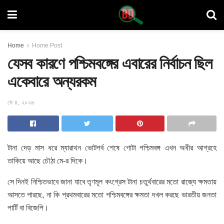
Home
Home Post
যেসব কারণে পশ্চিমবঙ্গের এবারের নির্বাচন ছিল
একেবারে অন্যরকম
মে ৪, ২০২৬
টানা দেড় মাস ধরে ম্যারাথন ভোটপর্ব শেষে গোটা পশ্চিমবঙ্গ এখন অধীর আগ্রহে
তাকিয়ে আছে চৌঠা মে-র দিকে।
সে দিনই নিশ্চিতভাবে জানা যাবে তৃণমূল কংগ্রেস টানা চতুর্থবারের মতো রাজ্যে ক্ষমতায়
আসতে পারছে, না কি প্রথমবারের মতো পশ্চিমবঙ্গের ক্ষমতা দখল করছে ভারতীয় জনতা
পার্টি বা বিজেপি।