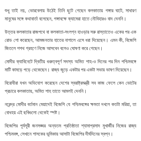
শুধু তাই নয়, ভোরবেলায় উঠেই তিনি ছুটে গেছেন কলকাতায় গঙ্গার ঘাটে, সাধারণ
মানুষের সঙ্গে কথাবার্তা বলেছেন, গঙ্গাবক্ষে ক্যামেরা হাতে নৌবিহারও বাদ দেননি।
উত্তর কলকাতার রাজপথে বা কলকাতা-সংলগ্ন হাওড়ার সরু রাস্তাতেও একের পর এক
রোড শো করেছেন, আমজনতার হাতের নাগালে এসে ধরা দিয়েছেন। এমন কী, বিজেপি
জিতলে শপথ গ্রহণে নিজে আসবেন বলেও ঘোষণা করে গেছেন।
মোদীর ক্যাবিনেটে দ্বিতীয় গুরুত্বপূর্ণ সদস্য অমিত শাহ-ও দিনের পর দিন পশ্চিমবঙ্গে
মাটি কামড়ে পড়ে থেকেছেন। রাজ্য জুড়ে একটার পর একটা সভায় ভাষণ দিয়েছেন।
বিরোধীরা যখন অভিযোগ করেছেন দেশের স্বরাষ্ট্রমন্ত্রী সব কাজ ফেলে কেন ভোটের
প্রচারে কলকাতায়, অমিত শাহ তাতে আমলই দেননি।
নরেন্দ্র মোদীর বর্তমান মেয়াদেই বিজেপি যে পশ্চিমবঙ্গের ক্ষমতা দখলে কতটা মরিয়া, তা
বোধহয় এই ছবিগুলো থেকেই স্পষ্ট।
বিজেপির পূর্বসূরী জনসঙ্ঘর অন্যতম প্রতিষ্ঠাতা শ্যামাপ্রসাদ মুখার্জীর নিজের রাজ্য
পশ্চিমবঙ্গ, সেখানে শাসকের ভূমিকায় আসাটা বিজেপির দীর্ঘদিনের স্বপ্ন।