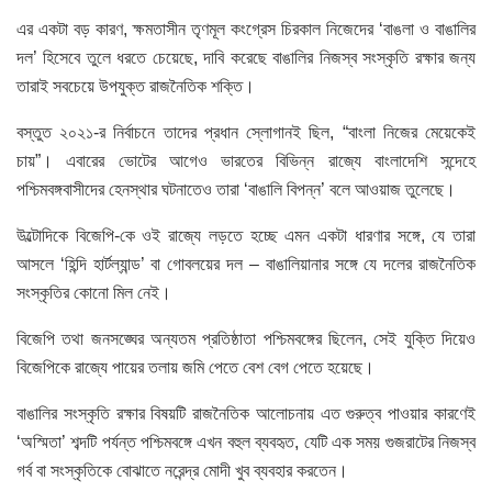
এর একটা বড় কারণ, ক্ষমতাসীন তৃণমূল কংগ্রেস চিরকাল নিজেদের ‘বাঙলা ও বাঙালির
দল’ হিসেবে তুলে ধরতে চেয়েছে, দাবি করেছে বাঙালির নিজস্ব সংস্কৃতি রক্ষার জন্য
তারাই সবচেয়ে উপযুক্ত রাজনৈতিক শক্তি।
বস্তুত ২০২১-র নির্বাচনে তাদের প্রধান স্লোগানই ছিল, “বাংলা নিজের মেয়েকেই
চায়”। এবারের ভোটের আগেও ভারতের বিভিন্ন রাজ্যে বাংলাদেশি সন্দেহে
পশ্চিমবঙ্গবাসীদের হেনস্থার ঘটনাতেও তারা ‘বাঙালি বিপন্ন’ বলে আওয়াজ তুলেছে।
উল্টোদিকে বিজেপি-কে ওই রাজ্যে লড়তে হচ্ছে এমন একটা ধারণার সঙ্গে, যে তারা
আসলে ‘হিন্দি হার্টল্যান্ড’ বা গোবলয়ের দল – বাঙালিয়ানার সঙ্গে যে দলের রাজনৈতিক
সংস্কৃতির কোনো মিল নেই।
বিজেপি তথা জনসঙ্ঘের অন্যতম প্রতিষ্ঠাতা পশ্চিমবঙ্গের ছিলেন, সেই যুক্তি দিয়েও
বিজেপিকে রাজ্যে পায়ের তলায় জমি পেতে বেশ বেগ পেতে হয়েছে।
বাঙালির সংস্কৃতি রক্ষার বিষয়টি রাজনৈতিক আলোচনায় এত গুরুত্ব পাওয়ার কারণেই
‘অস্মিতা’ শব্দটি পর্যন্ত পশ্চিমবঙ্গে এখন বহুল ব্যবহৃত, যেটি এক সময় গুজরাটের নিজস্ব
গর্ব বা সংস্কৃতিকে বোঝাতে নরেন্দ্র মোদী খুব ব্যবহার করতেন।