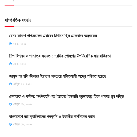
সাম্প্রতিক সংবাদ
যেসব কারণে পশ্চিমবঙ্গের এবারের নির্বাচন ছিল একেবারে অন্যরকম
মে ৪, ২০২৬
শিল্প বিপ্লব ও পাশ্চাত্য সভ্যতা: শ্রমিক শোষণের উপনিবেশিক ধারাবাহিকতা
মে ২, ২০২৬
হরমুজ প্রণালি কীভাবে ইরানের সবচেয়ে শক্তিশালী অস্ত্রে পরিণত হয়েছে
এপ্রিল ২০, ২০২৬
বেলায়াত-এ-ফকিহ: অর্ধশতাব্দি ধরে ইরানের ইসলামি প্রজাতন্ত্র টিকে থাকার মূল শক্তি
এপ্রিল ১৯, ২০২৬
বাংলাদেশে নয়া ফ্যাসিবাদের পদধ্বনি ও ইতালীয় দার্শনিকের বয়ান
এপ্রিল ১৮, ২০২৬