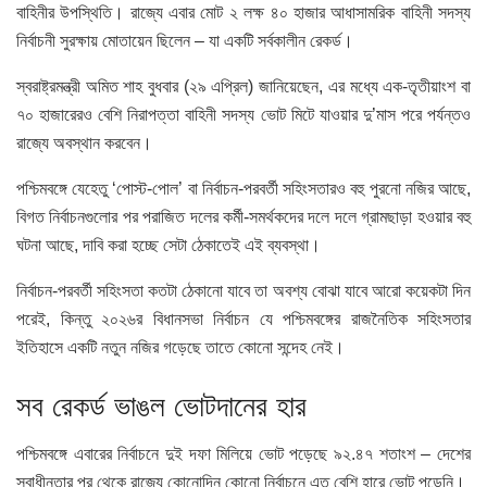
বাহিনীর উপস্থিতি। রাজ্যে এবার মোট ২ লক্ষ ৪০ হাজার আধাসামরিক বাহিনী সদস্য
নির্বাচনী সুরক্ষায় মোতায়েন ছিলেন – যা একটি সর্বকালীন রেকর্ড।
স্বরাষ্ট্রমন্ত্রী অমিত শাহ বুধবার (২৯ এপ্রিল) জানিয়েছেন, এর মধ্যে এক-তৃতীয়াংশ বা
৭০ হাজারেরও বেশি নিরাপত্তা বাহিনী সদস্য ভোট মিটে যাওয়ার দু’মাস পরে পর্যন্তও
রাজ্যে অবস্থান করবেন।
পশ্চিমবঙ্গে যেহেতু ‘পোস্ট-পোল’ বা নির্বাচন-পরবর্তী সহিংসতারও বহু পুরনো নজির আছে,
বিগত নির্বাচনগুলোর পর পরাজিত দলের কর্মী-সমর্থকদের দলে দলে গ্রামছাড়া হওয়ার বহু
ঘটনা আছে, দাবি করা হচ্ছে সেটা ঠেকাতেই এই ব্যবস্থা।
নির্বাচন-পরবর্তী সহিংসতা কতটা ঠেকানো যাবে তা অবশ্য বোঝা যাবে আরো কয়েকটা দিন
পরেই, কিন্তু ২০২৬র বিধানসভা নির্বাচন যে পশ্চিমবঙ্গের রাজনৈতিক সহিংসতার
ইতিহাসে একটি নতুন নজির গড়েছে তাতে কোনো সন্দেহ নেই।
সব রেকর্ড ভাঙল ভোটদানের হার
পশ্চিমবঙ্গে এবারের নির্বাচনে দুই দফা মিলিয়ে ভোট পড়েছে ৯২.৪৭ শতাংশ – দেশের
স্বাধীনতার পর থেকে রাজ্যে কোনোদিন কোনো নির্বাচনে এত বেশি হারে ভোট পড়েনি।