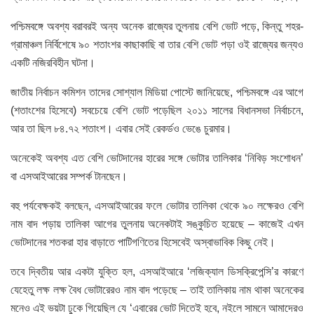
পশ্চিমবঙ্গে অবশ্য বরাবরই অন্য অনেক রাজ্যের তুলনায় বেশি ভোট পড়ে, কিন্তু শহর-
গ্রামাঞ্চল নির্বিশেষে ৯০ শতাংশর কাছাকাছি বা তার বেশি ভোট পড়া ওই রাজ্যের জন্যও
একটি নজিরবিহীন ঘটনা।
জাতীয় নির্বাচন কমিশন তাদের সোশ্যাল মিডিয়া পোস্টে জানিয়েছে, পশ্চিমবঙ্গে এর আগে
(শতাংশের হিসেবে) সবচেয়ে বেশি ভোট পড়েছিল ২০১১ সালের বিধানসভা নির্বাচনে,
আর তা ছিল ৮৪.৭২ শতাংশ। এবার সেই রেকর্ডও ভেঙে চুরমার।
অনেকেই অবশ্য এত বেশি ভোটদানের হারের সঙ্গে ভোটার তালিকার ‘নিবিড় সংশোধন’
বা এসআইআরের সম্পর্ক টানছেন।
বহু পর্যবেক্ষকই বলছেন, এসআইআরের ফলে ভোটার তালিকা থেকে ৯০ লক্ষেরও বেশি
নাম বাদ পড়ায় তালিকা আগের তুলনায় অনেকটাই সঙ্কুচিত হয়েছে – কাজেই এখন
ভোটদানের শতকরা হার বাড়াতে পাটিগণিতের হিসেবেই অস্বাভাবিক কিছু নেই।
তবে দ্বিতীয় আর একটা যুক্তি হল, এসআইআরে ‘লজিক্যাল ডিসক্রিপেন্সি’র কারণে
যেহেতু লক্ষ লক্ষ বৈধ ভোটারেরও নাম বাদ পড়েছে – তাই তালিকায় নাম থাকা অনেকের
মনেও এই ভয়টা ঢুকে গিয়েছিল যে ‘এবারের ভোট দিতেই হবে, নইলে সামনে আমাদেরও