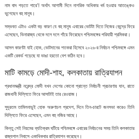
নাম বাদ পড়তে পারে’! অর্থাৎ আগামী দিনে নাগরিক অধিকার খর্ব হওয়ার আতঙ্কেও
ভুগেছেন বহু মানুষ।
সম্ভবত এটাও একটা বড় কারণ যে বহু মানুষ এবারের ভোটটা দিতে নিজের কেন্দ্রে ফিরে
এসেছেন, ভিনারাজ্য থেকে দলে দলে গাঁয়ে ফিরেছেন পশ্চিমবঙ্গের পরিযায়ী শ্রমিকরা।
আসল কারণটা যাই হোক, ভোটদানের শতকরা হিসেবে ২০২৬-র নির্বাচন পশ্চিমবঙ্গে এমন
একটি রেকর্ড গড়েছে যা ভাঙা হয়তো বেশ কঠিন হবে।
মাটি কামড়ে মোদী-শাহ, কলকাতায় রাত্রিযাপন
প্রধানমন্ত্রী নরেন্দ্র মোদী যখন দেশের কোনো প্রান্তে নির্বাচনী প্রচারণায় যান, রাতে
রাজধানী দিল্লিতে ফিরে আসাটাই তার রেওয়াজ।
সুদূরতম তামিলনাডুই হোক অরুণাচল প্রদেশ, দিনে তিন-চারটে জনসভা করেও তিনি
দিল্লিতে ফিরে এসেছেন, এমন বহু নজির আছে।
কিন্তু সেই নিয়মের ব্যতিক্রম ঘটিয়ে পশ্চিমবঙ্গে এবারের নির্বাচনের সময় তিনি কলকাতার
রাজ্যপাল নিবাসে একাধিকবার রাত্রিযাপন করেছেন।