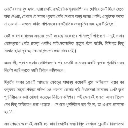
ভোটের সময় বুথ দখল, ছাপ্পা ভোট, রাজনৈতিক খুনখারাপি, ভয় দেখিয়ে ভোট দিতে যেতে
বাধা দেওয়া, যেখানে যে দলের প্রভাব বেশি সেখানে অন্য দলের পোলিং এজেন্টকে বসতে
না দেওয়া – এগুলো কার্যত পশ্চিমবঙ্গের রাজনৈতিক সংস্কৃতির অঙ্গ হয়ে উঠেছিল।
সেই জায়গায় রাজ্যে এবারের ভোট হয়েছে একেবারে শান্তিপূর্ণ পরিবেশে – দুই দফার
ভোটগ্রহণে গোটা রাজ্যে একটিও সহিংসতাজনিত মৃত্যুর ঘটনা ঘটেনি, বিক্ষিপ্ত কিছু
সংঘাত ছাড়া খুব বড় কোনো গন্ডগোলেরও খবর নেই।
এমন কী, প্রথম দফার ভোটগ্রহণের পর ১৫২টি আসনের একটি বুথেও পুনর্নির্বাচনের
নির্দেশ জারি করতে হয়নি নির্বাচন কমিশনকে।
দ্বিতীয় দফার ১৪২টি আসনের ক্ষেত্রে সামান্য কয়েকটি বুথে অভিযোগ ওঠার পর
শুক্রবার সন্ধ্যা পর্যন্ত দক্ষিণ ২৪ পরগনা জেলার দুটি বিধানসভা আসনের ১৫টি বুথে
পুনর্নির্বাচনের কথা ঘোষণা করেছেন নির্বাচন কমিশন। ওই জেলারই ফলতা আসন নিয়েও
বেশ কিছু অভিযোগ জমা পড়েছে। সেখানে পুনর্নির্বাচন হবে কি না, তা এখনো জানানো
হয় নি।
এর পেছনে অবশ্যই একটা বড় কারণ ভোটের সময় বিপুল সংখ্যক কেন্দ্রীয় নিরাপত্তা