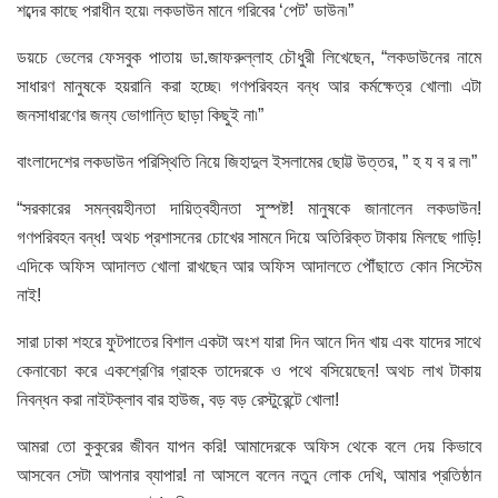
শব্দের কাছে পরাধীন হয়ে৷ লকডাউন মানে গরিবের ‘পেট’ ডাউন৷”
ডয়চে ভেলের ফেসবুক পাতায় ডা.জাফরুল্লাহ চৌধুরী লিখেছেন, “লকডাউনের নামে
সাধারণ মানুষকে হয়রানি করা হচ্ছে৷ গণপরিবহন বন্ধ আর কর্মক্ষেত্র খোলা৷ এটা
জনসাধারণের জন্য ভোগান্তি ছাড়া কিছুই না৷”
বাংলাদেশের লকডাউন পরিস্থিতি নিয়ে জিহাদুল ইসলামের ছোট্ট উত্তর, ” হ য ব র ল৷”
“সরকারের সমন্বয়হীনতা দায়িত্বহীনতা সুস্পষ্ট! মানুষকে জানালেন লকডাউন!
গণপরিবহন বন্ধ! অথচ প্রশাসনের চোখের সামনে দিয়ে অতিরিক্ত টাকায় মিলছে গাড়ি!
এদিকে অফিস আদালত খোলা রাখছেন আর অফিস আদালতে পৌঁছাতে কোন সিস্টেম
নাই!
সারা ঢাকা শহরে ফুটপাতের বিশাল একটা অংশ যারা দিন আনে দিন খায় এবং যাদের সাথে
কেনাবেচা করে একশ্রেণির গ্রাহক তাদেরকে ও পথে বসিয়েছেন! অথচ লাখ টাকায়
নিবন্ধন করা নাইটক্লাব বার হাউজ, বড় বড় রেস্টুরেন্টে খোলা!
আমরা তো কুকুরের জীবন যাপন করি! আমাদেরকে অফিস থেকে বলে দেয় কিভাবে
আসবেন সেটা আপনার ব্যাপার! না আসলে বলেন নতুন লোক দেখি, আমার প্রতিষ্ঠান