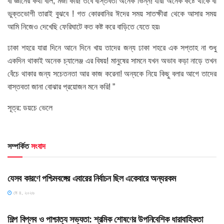
বা জ্ঞানের কথা বলি, মজা করি! তবে বাস্তবতা অনেক ভিন্ন! যারা অনেক কষ্টে থাকে বা
ভুক্তভোগী তারাই বুঝবে ! গত কোরবানির ঈদের সময় সাতক্ষীরা থেকে আসার সময়
আমি নিজেও দেখেছি ফেরিঘাটে কত কষ্ট করে বাড়িতে যেতে হয়৷
ঢাকা শহরে যারা দিনে আনে দিনে খায় তাদের জন্য ঢাকা শহরে এক সপ্তাহ না শুধু
একদিন থাকাই অনেক চ্যালেঞ্জ এর বিষয়! মানুষের সামনে যখন অভাব কড়া নাড়ে তখন
বেঁচে থাকার জন্য সচেতনতা আর কাজ করেনা! অন্যকে নিয়ে কিছু বলার আগে তাদের
বাস্তবতা জানা বোঝার প্রয়োজন মনে করি! ”
সূত্র: ডয়চে ভেলে
সম্পর্কিত
সংবাদ
HOME POST
যেসব কারণে পশ্চিমবঙ্গের এবারের নির্বাচন ছিল একেবারে অন্যরকম
মে ৪, ২০২৬
HOME POST
শিল্প বিপ্লব ও পাশ্চাত্য সভ্যতা: শ্রমিক শোষণের উপনিবেশিক ধারাবাহিকতা