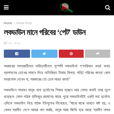
Home
Home Post
লকডাউন মানে গরিবের ‘পেট’ ডাউন
জুন ৩০, ২০২১
সরকারের সমন্বয়হীনতা দায়িত্বহীনতা সুস্পষ্ট! লকডাউন! গণপরিবহন বন্ধ! অথচ
প্রশাসনের চোখের সামনে দিয়ে অতিরিক্ত টাকায় মিলছে গাড়ি! গরিবের কান্না কোন
ভদ্রলোক দেখেন না, সরকারের তো চোখ আরও কানা৷”
লকডাউনে সাধারণ মানুষ নানা দুর্ভোগের শিকার হচ্ছেন আর সেসব কথাই তারা তুলে
ধরেছেন৷ যেমন পাঠক হাফিজুর রহমানের কাছে পুরো লকডাউনটাই একটা মহা দুর্ভোগ৷
এদিকে লকডাউন নিয়ে পাঠক ইউসুফের লিখেছেন, “মাঝে মাঝে ভাবতে কষ্ট হয়, এ
কেমন স্বাধীন দেশে আমরা বাস করছি, মানুষ আজ জিম্মি হয়ে আছে স্বাধীন নামক