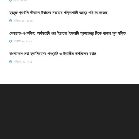
মে ২, ২০২৬
হরমুজ প্রণালি কীভাবে ইরানের সবচেয়ে শক্তিশালী অস্ত্রে পরিণত হয়েছে
এপ্রিল ২০, ২০২৬
বেলায়াত-এ-ফকিহ: অর্ধশতাব্দি ধরে ইরানের ইসলামি প্রজাতন্ত্র টিকে থাকার মূল শক্তি
এপ্রিল ১৯, ২০২৬
বাংলাদেশে নয়া ফ্যাসিবাদের পদধ্বনি ও ইতালীয় দার্শনিকের বয়ান
এপ্রিল ১৮, ২০২৬