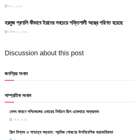
মে ২, ২০২৬
SLIDE
হরমুজ প্রণালি কীভাবে ইরানের সবচেয়ে শক্তিশালী অস্ত্রে পরিণত হয়েছে
এপ্রিল ২০, ২০২৬
Discussion about this post
জনপ্রিয় সংবাদ
সাম্প্রতিক সংবাদ
যেসব কারণে পশ্চিমবঙ্গের এবারের নির্বাচন ছিল একেবারে অন্যরকম
মে ৪, ২০২৬
শিল্প বিপ্লব ও পাশ্চাত্য সভ্যতা: শ্রমিক শোষণের উপনিবেশিক ধারাবাহিকতা