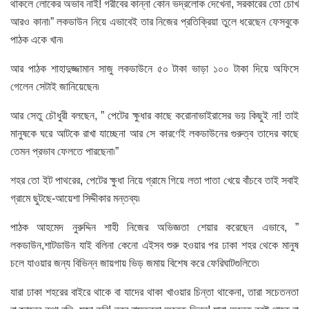
থাকলে লোকের অভাব নাই! গরীবের কান্না কোন ভদ্রলোক দেখেনা, সরকারের তো চোখ
আরও কানা৷” লকডাউন নিয়ে এভাবেই তার নিজের প্রতিক্রিয়া তুলে ধরেছেন ফেসবুকে
পাঠক একে খান৷
আর পাঠক শাহাদুজ্জামান সাজু লকডাউনে ৫০ টাকা ভাড়া ১০০ টাকা দিয়ে অফিসে
গেলেন সেটাই জানিয়েছেন৷
আর সেতু চৌধুরী বলছেন, ” পেটের ক্ষুধার কাছে করোনাভাইরাসের ভয় কিছুই না! তাই
মানুষকে ঘরে আটকে রাখা যাচ্ছেনা আর সে কারণেই লকডাউনের গুরুত্ব তাদের কাছে
তেমন প্রভাব ফেলতে পারছেনা৷”
শহর তো ইট পাথরের, পেটের ক্ষুধা নিয়ে গ্রামে গিয়ে লতা পাতা খেয়ে বাঁচবে তাই সবাই
গ্রামে ছুটছে-আয়েশা সিদ্দীকার মন্তব্য৷
পাঠক আহমেদ নুরুদ্দিন শাহী নিজের অভিজ্ঞতা শেয়ার করেছেন এভাবে, ”
লকডাউন,শাটডাউন যাই বলিনা কেনো এইসব শুরু হওয়ার পর ঢাকা শহর থেকে মানুষ
চলে যাওয়ার জন্য বিভিন্ন জায়গায় ভিড় জমায় বিশেষ করে ফেরিঘাটগুলিতে৷
যারা ঢাকা শহরের বাইরে থাকে বা যাদের থাকা খাওয়ার চিন্তা থাকেনা, তারা সচেতনতা