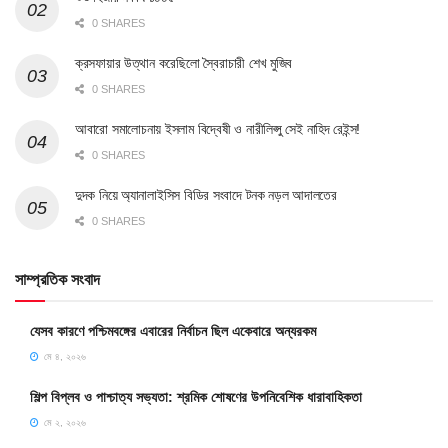
0 SHARES
ক্রসফায়ার উত্থান করেছিলো স্বৈরাচারী শেখ মুজিব
0 SHARES
আবারো সমালোচনায় ইসলাম বিদ্বেষী ও নারীলিপ্সু সেই নাহিদ রেইন্স!
0 SHARES
দুদক নিয়ে অ্যানালাইসিস বিডির সংবাদে টনক নড়ল আদালতের
0 SHARES
সাম্প্রতিক সংবাদ
যেসব কারণে পশ্চিমবঙ্গের এবারের নির্বাচন ছিল একেবারে অন্যরকম
মে ৪, ২০২৬
শিল্প বিপ্লব ও পাশ্চাত্য সভ্যতা: শ্রমিক শোষণের উপনিবেশিক ধারাবাহিকতা
মে ২, ২০২৬