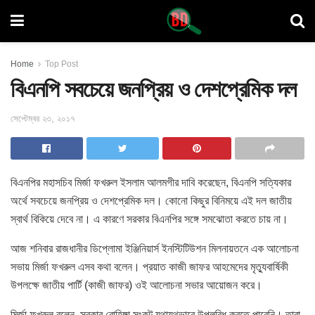
Home
Top Post
বিএনপি সবচেয়ে জনপ্রিয় ও দেশপ্রেমিক দল
সেপ্টেম্বর ২৩, ২০১৭
বিএনপির মহাসচিব মির্জা ফখরুল ইসলাম আলমগীর দাবি করেছেন, বিএনপি
সত্যিকার
অর্থে সবচেয়ে জনপ্রিয় ও দেশপ্রেমিক দল। কোনো কিছুর বিনিময়ে এই দল জাতীয়
স্বার্থ বিকিয়ে দেবে না। এ কারণে সরকার বিএনপির সঙ্গে সমঝোতা করতে চায় না।
আজ শনিবার রাজধানীর ডিপ্লোমা ইঞ্জিনিয়ার্স ইনস্টিটিউশন মিলনায়তনে এক আলোচনা
সভায় মির্জা ফখরুল এসব কথা বলেন। প্রয়াত কাজী জাফর আহমেদের মৃত্যুবার্ষিকী
উপলক্ষে জাতীয় পার্টি (কাজী জাফর) ওই আলোচনা সভার আয়োজন করে।
মির্জা ফখরুল বলেন, সরকার রোহিঙ্গা সংকট যথাযথভাবে উপলব্ধি করতে পারেনি। তারা