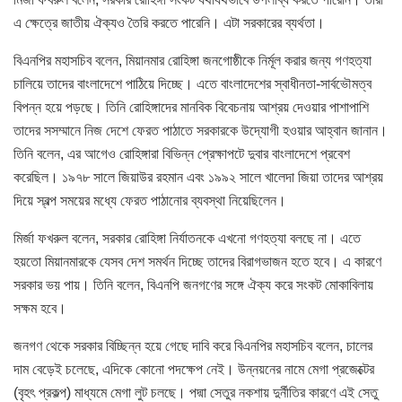
এ ক্ষেত্রে জাতীয় ঐক্যও তৈরি করতে পারেনি। এটা সরকারের ব্যর্থতা।
বিএনপির মহাসচিব বলেন, মিয়ানমার রোহিঙ্গা জনগোষ্ঠীকে নির্মূল করার জন্য গণহত্যা
চালিয়ে তাদের বাংলাদেশে পাঠিয়ে দিচ্ছে। এতে বাংলাদেশের স্বাধীনতা-সার্বভৌমত্ব
বিপন্ন হয়ে পড়ছে। তিনি রোহিঙ্গাদের মানবিক বিবেচনায় আশ্রয় দেওয়ার পাশাপাশি
তাদের সসম্মানে নিজ দেশে ফেরত পাঠাতে সরকারকে উদ্যোগী হওয়ার আহ্বান জানান।
তিনি বলেন, এর আগেও রোহিঙ্গারা বিভিন্ন প্রেক্ষাপটে দুবার বাংলাদেশে প্রবেশ
করেছিল। ১৯৭৮ সালে জিয়াউর রহমান এবং ১৯৯২ সালে খালেদা জিয়া তাদের আশ্রয়
দিয়ে স্বল্প সময়ের মধ্যে ফেরত পাঠানোর ব্যবস্থা নিয়েছিলেন।
মির্জা ফখরুল বলেন, সরকার রোহিঙ্গা নির্যাতনকে এখনো গণহত্যা বলছে না। এতে
হয়তো মিয়ানমারকে যেসব দেশ সমর্থন দিচ্ছে তাদের বিরাগভাজন হতে হবে। এ কারণে
সরকার ভয় পায়। তিনি বলেন, বিএনপি জনগণের সঙ্গে ঐক্য করে সংকট মোকাবিলায়
সক্ষম হবে।
জনগণ থেকে সরকার বিচ্ছিন্ন হয়ে গেছে দাবি করে বিএনপির মহাসচিব বলেন, চালের
দাম বেড়েই চলেছে, এদিকে কোনো পদক্ষেপ নেই। উন্নয়নের নামে মেগা প্রজেক্টের
(বৃহৎ প্রকল্প) মাধ্যমে মেগা লুট চলছে। পদ্মা সেতুর নকশায় দুর্নীতির কারণে এই সেতু