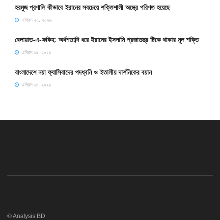
হরমুজ প্রণালি কীভাবে ইরানের সবচেয়ে শক্তিশালী অস্ত্রে পরিণত হয়েছে
এপ্রিল ২০, ২০২৬
বেলায়াত-এ-ফকিহ: অর্ধশতাব্দি ধরে ইরানের ইসলামি প্রজাতন্ত্র টিকে থাকার মূল শক্তি
এপ্রিল ১৯, ২০২৬
বাংলাদেশে নয়া ফ্যাসিবাদের পদধ্বনি ও ইতালীয় দার্শনিকের বয়ান
এপ্রিল ১৮, ২০২৬
© Analysis BD