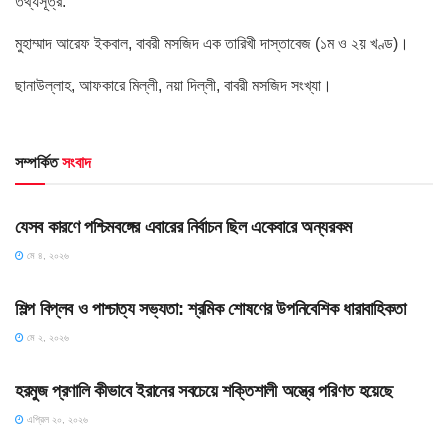
তথ্যসূত্র:
মুহাম্মাদ আরেফ ইকবাল, বাবরী মসজিদ এক তারিখী দাস্তাবেজ (১ম ও ২য় খণ্ড)।
ছানাউল্লাহ, আফকারে মিল্লী, নয়া দিল্লী, বাবরী মসজিদ সংখ্যা।
সম্পর্কিত
সংবাদ
HOME POST
যেসব কারণে পশ্চিমবঙ্গের এবারের নির্বাচন ছিল একেবারে অন্যরকম
মে ৪, ২০২৬
HOME POST
শিল্প বিপ্লব ও পাশ্চাত্য সভ্যতা: শ্রমিক শোষণের উপনিবেশিক ধারাবাহিকতা
মে ২, ২০২৬
SLIDE
হরমুজ প্রণালি কীভাবে ইরানের সবচেয়ে শক্তিশালী অস্ত্রে পরিণত হয়েছে
এপ্রিল ২০, ২০২৬