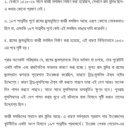
২. যেখানে ১৫২৮-২৯ সালে বাবরী মসজিদ নির্মাণ করা হয়েছিল, সেখানে রাম মন্দির ছিল-
এ কথার কোনো প্রমাণ নেই।
৩. ১৮শ শতাব্দীর পূর্বে রামের জন্মভূমিতে বাবরী মসজিদ আছে এরূপ কোনো লোককথাও
ছিল না, এমনকি ১৯শ শতাব্দীর পূর্বে কেউ এই মসজিদ ভাঙার দাবি করেননি।
৪. রামের জন্মভূমিতে বাবরী মসজিদ নির্মাণ করা হয়েছে, এই ধারণা নিশ্চিতভাবে ১৮৫০
এর পরে সৃষ্টি হয়।
প্রায় অনেকটা পরিষ্কার যে, রামের জন্মস্থানকে নিয়ে বর্তমান যা চলছে, তার পুরোটাই
একটা নাটক এবং রাজনৈতিক ফায়দার কারণে করা হচ্ছে। মূলত রাম মন্দির বা রামের
জন্মস্থান ঝগড়ার সূত্রপাত ইংরেজরা করেছিল, ভারতে হিন্দু-মুসলিম ঐক্য নষ্টের
উদ্দেশ্যে। কারণ হিন্দু-মুসলিমের ঐক্য নষ্ট করতে পারলে তারা এই দেশ আরও অনেক
দিন শাসন করতে পারবে। সাথে সাথে মুসলিমদের ভাবমূর্তিও ক্ষুণ্ন হবে। পুনরায়
মুসলিমদের এই দেশ শাসন করার মুখে এই ঘটনাকে বাধা হিসাবে সৃষ্টি করাও তাদের
উদ্দ্যেশ্য ছিল।
বাবরী মসজিদের স্থানে রাম মন্দির আছে- এ ধারণা সর্বপ্রথম প্রকাশ পায় ইংরেজদের
কূটনীতির একটা অংশ হিসাবে ১৯শ শতাব্দীর প্রথমার্ধে। ইংরেজ লেখক লেডোন-এর