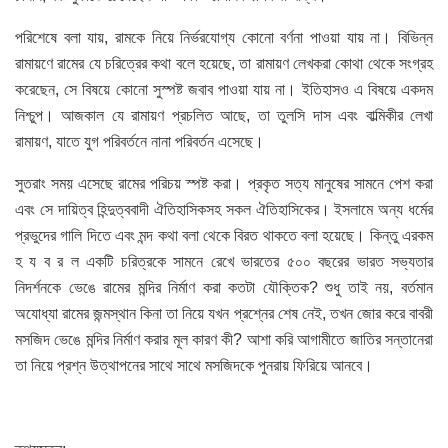
পরিশেষে বলা যায়, রামকে নিয়ে নির্ভরযোগ্য কোনো বর্ণনা পাওয়া যায় না। বিভিন্ন
রামায়ণে রামের যে চরিত্রের কথা বলে হয়েছে, তা রামায়ণ লেখকরা কোথা থেকে সংগ্রহ
করেছেন, সে বিষয়ে কোনো সুস্পষ্ট জবাব পাওয়া যায় না। ইতিহাসও এ বিষয়ে একদম
নিশ্চুপ। আজকাল যে রামায়ণ প্রচলিত আছে, তা তুলসি দাস এবং বাল্মিকীর লেখা
রামায়ণ, যাতে যুগ পরিবর্তনে নানা পরিবর্তন এসেছে।
সুতরাং সময় এসেছে রামের পরিচয় স্পষ্ট করা। প্রকৃত সত্য মানুষের সামনে পেশ করা
এবং সে দায়িত্ব হিন্দুত্ববাদী ঐতিহাসিকসহ সকল ঐতিহাসিকের। ইসলামে অন্য ধর্মের
প্রভুদের গালি দিতে এবং মন্দ কথা বলা থেকে বিরত থাকতে বলা হয়েছে। কিন্তু এরকম
হ য ব র ল একটি চরিত্রকে সামনে রেখে ভারতের ৫০০ বছরের ভারত সভ্যতার
নিদর্শনকে ভেঙে রামের মন্দির নির্মাণ করা কতটা যৌক্তিক? শুধু তাই নয়, বর্তমান
অযোধ্যা রামের জন্মস্থান কিনা তা নিয়ে যখন প্রশ্নের শেষ নেই, তখন জোর করে বাবরী
মসজিদ ভেঙে মন্দির নির্মাণ করার মূল কারণ কী? আশা করি আগামীতে জাতির সন্তানেরা
তা নিয়ে প্রশ্ন উত্থাপনের সাথে সাথে মসজিদকে পুনরায় ফিরিয়ে আনবে।