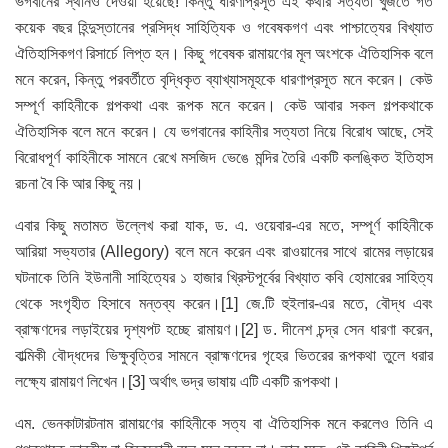
ভগবানের স্থানও দেওয়া হয়েছে! কিন্তু ধারণাপ্রসূত এই কথার সত্যতা খুঁজতে গত
কয়েক বছর হিন্দুস্তানের প্রসিদ্ধ সাহিত্যিক ও গবেষকগণ এবং পাশ্চাত্যের বিখ্যাত
ঐতিহাসিকগণ রিসার্চে লিপ্ত হন। কিছু গবেষক রামায়ণের মূল অংশকে ঐতিহাসিক বলে
মনে করেন, কিন্তু পরবর্তীতে বৃদ্ধিকৃত ব্যাখ্যাসমূহকে ধারণাপ্রসূত মনে করেন। কেউ
সম্পূর্ণ কাহিনীকে গল্পকথা এবং রূপক মনে করেন। কেউ আবার সকল গল্পকথাকে
ঐতিহাসিক বলে মনে করেন। যে ভগবানের কাহিনীর সত্যতা নিয়ে বিরোধ আছে, সেই
বিরোধপূর্ণ কাহিনীকে সামনে রেখে মসজিদ ভেঙে মন্দির তৈরি একটি কলঙ্কিত ইতিহাস
রচনা বৈ কি আর কিছু নয়।
এবার কিছু মতামত উল্লেখ করা যাক, ড. এ. ওয়েবার-এর মতে, সম্পূর্ণ কাহিনীকে
আরিয়া সভ্যতার (Allegory) বলে মনে করেন এবং রাওয়ানের সাথে রামের লড়ায়ের
ঘটনাকে তিনি ইউনানী সাহিত্যের ১ হাজার খ্রিস্টপূর্বের বিখ্যাত কবি হোমারের সাহিত্য
থেকে সংগৃহীত হিসাবে মন্তব্য করেন।[1] জে.টি হুইলার-এর মতে, বৌদ্ধ এবং
ব্রাহ্মণদের লড়াইয়ের দৃশ্যপট হচ্ছে রামায়ণ।[2] ড. দীনেশ চন্দ্র সেন ধারণা করেন,
বাল্মিকী বৌদ্ধদের ভিক্ষুবৃত্তির সামনে ব্রাহ্মণদের গৃহের ভিতরের রূপকথা তুলে ধরার
লক্ষ্যে রামায়ণ লিখেন।[3] অর্থাৎ ভদ্র ভাষায় এটি একটি রূপকথা।
এম. ভেনকাটারটনাম রামায়ণের কাহিনীকে সত্য বা ঐতিহাসিক মনে করলেও তিনি এ