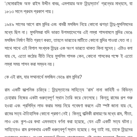
‘মেমোরাইজ অফ রাইস উদ্দীন বাবর, এমপায়ার অফ হিন্দুস্তান’ গ্রন্থের মাধ্যমে, যা
১৮১৩ সালে প্রথম প্রকাশ পায়।
১৯৪৯ সালের আগে রাম মন্দির এবং বাবরী মসজিদ নিয়ে কোনো ঝগড়া হিন্দু-মুসলিমদের
মধ্যে ছিল না। মুসলিমরা যদি ভারত উপমহাদেশের এই লম্বা শাসনামলে মন্দির ভেঙে
মসজিদ নির্মাণ নীতি গ্রহণ করত, তাহলে ভারতের মাটিতে কোনো মন্দির পাওয়া যেত না।
সাথে সাথে এই বিশাল সংখ্যক হিন্দুর এক অংশ ভারতে থাকত কিনা সন্দেহ। এটাও বলা
যায় যে, এতো কঠোর নীতি নিয়ে মুসলিম শাসক কেন, কোনো শাসকের পক্ষে ই এতো
লম্বা সময় শাসন করা সম্ভব নয়।
কে এই রাম, যার সম্মানার্থে মসজিদ ভেঙে রাম মন্দির?
রাম একটি কাল্পনিক চরিত্র : হিন্দুস্তানের সাহিত্যে ‘রাম’ নানা কাহিনী ও বিভিন্ন
চেহারায় নিজের একটা গুরুত্বপূর্ণ স্থান তৈরি করে ফেলেছে। কিন্তু রামের গল্প শুরু
হওয়া এবং প্রসিদ্ধি লাভ করার সময় নিয়ে গবেষণা করলে এটা স্পষ্ট জানা যায় যে,
রামের সত্য ঐতিহাসিক কোনো প্রমাণ নেই। কিন্তু বাল্মিকী রামায়ণের মধ্যে রাম, সীতা,
লাও এবং কুশ-এর কথা এমনভাবে বর্ণনা করা হয়েছে, যেন এটি একটি সত্য ঘটনা।
সাহিত্যেও রাম গল্পকথার একটি গুরুত্বপূর্ণ স্থান হয়েছে। শুধু তাই নয়, তাকে হিন্দুদের