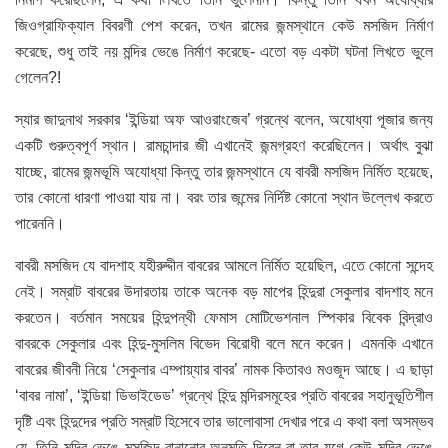
জিওগ্রাফিক্যাল বিবরণী পেশ করেন, তখন রামের জন্মস্থানে কেউ মসজিদ নির্মাণ
করেছে, শুধু তাই নয় মন্দির ভেঙে নির্মাণ করেছে- এতো বড় একটা ঘটনা লিখতে ভুলে
গেলেন?!
স্যার জাদুনাথ সরকার ‘ইন্ডিয়া অফ আওরাংজেব’ গ্রন্থে বলেন, অযোধ্যা পূজার জন্য
একটি গুরুত্বপূর্ণ স্থান। রামচান্দার জী এখানেই জন্মগ্রহণ করেছিলেন। অর্থাৎ বুঝা
যাচ্ছে, রামের জন্মভূমি অযোধ্যা কিন্তু তার জন্মস্থানে যে বাবরী মসজিদ নির্মিত হয়েছে,
তার কোনো ধারণা পাওয়া যায় না। বরং তার জন্মের নির্দিষ্ট কোনো স্থান উল্লেখ করতে
পারেননি।
বাবরী মসজিদ যে বাদশাহ যহীরুদ্দীন বাবরের আমলে নির্মিত হয়েছিল, এতে কোনো সন্দেহ
নেই। সম্রাট বাবরের উদারতায় তাকে অনেক বড় মাপের হিন্দুরা সেকুলার বাদশাহ মনে
করতেন। বর্তমান সময়ের হিন্দুপন্থী ফেমাস মোটিভেশনাল স্পিকার বিবেক বিন্দ্রাও
বাবরকে সেকুলার এবং হিন্দু-মুসলিম বিভেদ বিরোধী বলে মনে করেন। এমনকি এখানে
বাবরের জীবনী নিয়ে ‘সেকুলার এম্পায়্যার বাবর’ নামক কিতাবও মওজূদ আছে। এ ছাড়া
‘বাবর নামা’, ‘ইন্ডিয়া ডিভাইডেড’ গ্রন্থে হিন্দু মন্দিরসমূহের প্রতি বাবরের সহানুভূতিশীল
দৃষ্টি এবং হিন্দুদের প্রতি সম্রাট হিসেবে তার ভালোবাসা দেখার পরে এ কথা বলা অসম্ভব
যে, তিনি মন্দির ভেঙে মসজিদ বানানোর অনুমতি দিবেন বা তার যুগে কেউ মন্দির ভেঙে