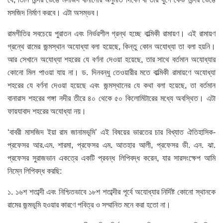
মসজিদ নির্মাণ করবে। এটা অসম্ভব।
রামগীতির সবচেয়ে পুরাতন এবং নির্ভরশীল গ্রন্থ হচ্ছে বাল্মিকী রামায়ণ। এই রামায়ণ
গ্রন্থে রামের জন্মস্থান অযোধ্যা বলা হয়েছে, কিন্তু কোন অযোধ্যা তা বলা হয়নি।
আর সেখানে অযোধ্যা শহরের যে বর্ণনা দেওয়া হয়েছে, তার সাথে বর্তমান অযোধ্যার
কোনো মিল পাওয়া যায় না। ড. দিনবন্ধু তেওয়ারীর মতে বাল্মিকী রামায়ণে অযোধ্যা
শহরের যে বর্ণনা দেওয়া হয়েছে এবং জন্মস্থানের যে কথা বলা হয়েছে, তা বর্তমান
বানারাস শহরের গঙ্গা নদীর তীরে ৪০ থেকে ৫০ কিলোমিটারের মধ্যে অবস্থিত। এটা
ফায়যাবাদ শহরের অযোধ্যা নয়।
‘বাবরী মাসজিদ ইয়া রাম জানামভূমি’ এই বিষয়ের ভারতের চার বিখ্যাত ঐতিহাসিক-
প্রফেসর আর.এম. শারমা, প্রফেসর এম. আতহার আলী, প্রফেসর ডী. এন. ঝা.
প্রফেসর সুরাজভান একত্রে একটি প্রবন্ধ লিপিবদ্ধ করেন, যার সারসংক্ষেপ আমি
নিম্নে লিপিবদ্ধ করছি:
১. ১৬শ শতাব্দী এবং নিশ্চিতভাবে ১৮শ শতাব্দীর পূর্বে অযোধ্যার নির্দিষ্ট কোনো স্থানকে
রামের জন্মভূমি হওয়ার কারণে পবিত্র ও সম্মানিত মনে করা হতো না।