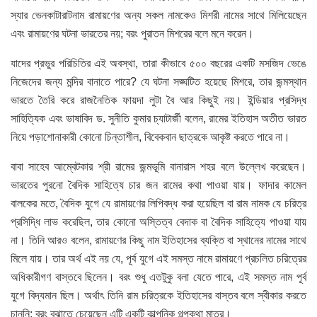
স্যার ভেনকাটারাটনাম রামায়ণের অন্য সকল নামকেও মিশরী নামের সাথে মিলিয়েছেন
এবং রামায়ণের ঘটনা ভারতের নয়; বরং পুরাতন মিশরের বলে মনে করেন।
যাদের প্রভুর পরিচিতির এই অবস্থা, তারা কীভাবে ৫০০ বছরের একটি মসজিদ ভেঙে
নিজেদের জন্য মন্দির বানাতে পারে? যে ঘটনা সঙ্ঘটিত হয়েছে মিশরে, তার জন্মস্থান
ভারতে তৈরি করে রাজনৈতিক ফায়দা লুটা বৈ আর কিছুই নয়। ইন্ডিয়ার প্রসিদ্ধ
সাহিত্যিক এবং ভাষাবিদ ড. সুনীতি কুমার চ্যাটার্জী বলেন, রামের ইতিহাস অতীত ভারত
নিয়ে পড়াশোনাকারী কোনো চিন্তাশীল, বিবেকবান ছাত্রকে আকৃষ্ট করতে পারে না।
বাবা সাহেব আম্বেটকার শ্রী রামের জন্মভূমি বানারাস শহর বলে উল্লেখ করেছেন।
ভারতের পুরনো বৈদিক সাহিত্যে চার জন রামের কথা পাওয়া যায়। ফাদার কামেল
বালকের মতে, বৈদিক যুগে যে রামায়ণের লিপিবদ্ধ করা হয়েছিল বা রাম নামক যে চরিত্র
প্রসিদ্ধি লাভ করেছিল, তার কোনো অস্তিত্ব বেদাক বা বৈদিক সাহিত্যে পাওয়া যায়
না। তিনি আরও বলেন, রামায়ণের কিছু নাম ইতিহাসের ব্যক্তি বা স্থানের নামের সাথে
মিলে যায়। তার অর্থ এই নয় যে, পূর্ব যুগে এই সমস্ত নামে রামায়ণে প্রচলিত চরিত্রের
অধিকারীগণ বাস্তবে ছিলেন। বরং শুধু এতটুকু বলা যেতে পারে, এই সমস্ত নাম পূর্ব
যুগে বিদ্যমান ছিল। অর্থাৎ তিনি রাম চরিত্রকে ইতিহাসের বাস্তব বলে স্বীকার করতে
চাননি; বরং বুঝাতে চেয়েছেন এটি একটি কাল্পনিক গল্পকথা মাত্র।