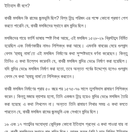
ইতিহাস কী বলে?
বাবরী মসজিদ কি রামের জন্মভূমি ছিল? বিশ্ব হিন্দু পরিষদ এর পক্ষে কোনো প্রমাণ পেশ
করতে পারেনি যে, বাবরী মসজিদের স্থানে রাম মন্দির ছিল।
মসজিদের গায়ে ফার্সি ভাষায় স্পষ্ট লিখা আছে, এই মসজিদ ১৫২৮-২৯ খ্রিস্টাব্দে নির্মিত
হয়েছিল এবং নির্মাণকারীর নামও লিপিবদ্ধ করা আছে। এমনকি বাবরের মেয়ে গুলবান্দ
বেগম ‘হুমায়ু নামা’তে এই মসজিদ নির্মাণের কথা সুস্পষ্টভাবে বর্ণনা করেছেন। কিন্তু
তিনিও এ কথা উল্লেখ করেননি যে, বাবরী মসজিদ মন্দির ভেঙে নির্মাণ করা হয়েছিল।
যদি মন্দির ভেঙে মসজিদ নির্মাণ করা হতো, তবে অন্তত গর্বের উদ্দেশ্যে হলেও গুলবান্দ
বেগম সে কথা ‘হুমায়ু নামা’তে লিপিবদ্ধ করতেন।
বাবরী মসজিদ নির্মাণের প্রায় ৫০ বছর পর ১৫৭৫-৭৬ সালে তুলসিদাস রামায়ণ লিপিবদ্ধ
করেন। কিন্তু মজার ব্যাপার হলো, তিনি একজন হিন্দু হয়েও মন্দির ভেঙে মসজিদ তৈরি
করা হয়েছে এ কথা লিখলেন না। অন্তত তিনি রামায়ণ লিখার সময় এ কথা বলতে
পারতেন যে, বাবরী মসজিদ রামের জন্মভূমি এবং সেখানে মন্দির ছিল।
১৬ এবং ১৭ শতাব্দির অযোধ্যা কেন্দ্রিক কোনো ইতিহাস গ্রন্থে এ কথা পাওয়া যায় না
যে, বাবরী মসজিদের স্থানে রাম মন্দির ছিল। আবুল ফযল (রহি.) তার লিখিত ইতিহাস