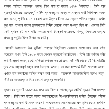
গ্রন্থ ‘আইনে আকবার’ গ্রন্থ লিখা সমাপ্ত করেন ১৫৯৮ খ্রিস্টাব্দে। তিনি তার
গ্রন্থে ভারতের গুরুত্বপূর্ণ পর্যটন স্থানসমূহের মধ্যে অযোধ্যার কথা লিপিবদ্ধ করেন
এবং বলেন, পূর্বদিকে ৪০ ক্রোশ এবং উত্তর দিকে ২০ ক্রোশ পবিত্র স্থান। অর্থাৎ
বুঝা যায়, তখনো রামের জন্মস্থানের নির্দিষ্ট কোনো ধারণা মওজূদ ছিল না। কেননা তিনি
সেই স্থানে দুই জন নবীর কবরের কথা উল্লেখ করেছেন, কিন্তু একবারের জন্যও
রামের জন্মভূমির দিকে ইশারা করেননি।
‘এয়ারলি ট্রাভেলস ইন ইন্ডিয়া’ গ্রন্থে উইলিয়াম ফোস্টার অযোধ্যার কথা বর্ণনা
করেছেন, যখন তিনি ১৬০৮ সালে সেখানে ভ্রমণে গিয়েছিলেন। তিনি তার বর্ণনায় নদীর
কথা উল্লেখ করেন, যেখানে হিন্দুরা গোসল করতো এবং সেই নদী থেকে দুই কিলোমিটার
দূরে এক রহস্যপূর্ণ গুহার কথা উল্লেখ করেন। যে গুহা সম্পর্কে তিনি মন্তব্য করেন,
এখানে রাম ভগবানের অস্থি দাফন করা আছে। অনেকটা আশ্চর্যের বিষয় হলেও সত্য,
তিনি রামের জন্মস্থান নিয়ে কোনো মন্তব্য করেননি।
সুজান রায় ভান্ডারী ১৯৯৫-৯৬ সনে তার কিতাব ‘খোলাছাতুত তারীখ’ গ্রন্থ লিখা সমাপ্ত
করেন। তিনি তার বইয়ে ভারত উপমহাদেশের জিওগ্রাফিক্যাল বর্ণনায় হিন্দুদের পবিত্র
স্থানসমূহের কথা উল্লেখ করেন। আওরঙ্গজেব কেশোরাজের এক মন্দির ভেঙে মসজিদ
নির্মাণ করেছিলেন, এ কথা লিখতে তিনি ভুলেননি। কিন্তু তিনি যখন অযোধ্যার