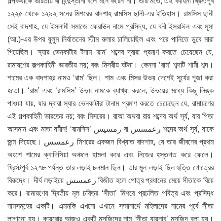
গল্পকথাকে ভারতীয় বা হিন্দুস্তানী বলে মনে করেন না। তার মতে, এই কাহিনী খ্রিস্টপূর্ব
১২২৫ থেকে ১২৯২ সনের মিশরের বাদশাহ রামসিস ছানী-এর ইতিহাস। রামসিস ছানী
সেই বাদশাহ, যে ইসলামী সমাজে ফেরাঊন নামে প্রসিদ্ধ, যে বনী ইসরাঈল এবং মূসা
(আ.)-এর উপর যুলুম নির্যাতনের স্টীম রুলার চালিয়েছিল এবং পরে পানিতে ডুবে মারা
গিয়েছিল। স্যার ভেনকাটার টনাম ‘রাম’ শব্দের দ্বারা প্রমাণ করতে চেয়েছেন যে,
রামায়ণের কল্পকাহিনী ভারতীয় নয়; বরং মিসরীয় ঘটনা। কেননা ‘রাম’ শব্দটি শামী শব্দ।
শামের এক বাদশাহর নামও ‘রাম’ ছিল। শাম এবং মিসর উভয় দেশেই সূর্যের পূজা করা
হতো। ‘রাম’ এবং ‘রামসিস’ উভয় নামকে ব্যাখ্যা করলে, উভয়ের মধ্যে কিছু লিঙ্ক
পাওয়া যায়, যার দ্বারা স্যার ভেনকাটারা টানাম প্রমাণ করতে চেয়েছেন যে, রামায়ণের
এই গল্পকাহিনী ভারতের নয়; বরং মিসরের। রাআ অথবা রায় শব্দের অর্থ সূর্য, যার পিতা
আসমান এবং মাতা যমীন! ‘রামসিস’ رمسيس বা رعمسس শব্দের অর্থ সূর্য, যাকে
জন্ম দিয়েছে। رعمسس মিশরের একজন বিখ্যাত বাদশাহ, যে তার জীবনের প্রথম
অংশে শামের ক্বাদিসিয়া অঞ্চলে হামলা করে এবং নিজের হস্তগত করে ফেলে।
খ্রিস্টপূর্ব ১২৭৮ পর্যন্ত তার লড়াই চলমান ছিল। তার মূল লড়াই ছিল হুত্তি গোত্রের
বিরুদ্ধে। দীর্ঘ লড়াইয়ে رعمسس বিজীত হলে গোত্র প্রধানের মেয়ে সীতাকে বিয়ে
করে। রামায়ণের দ্বিতীয় মূল চরিত্র ‘সীতা’ মিশরে প্রচলিত পবিত্র এবং প্রসিদ্ধ
নামসমূহের একটি। এমনকি এখনো এখানে সম্মানার্থে মহিলাদের নামের পূর্বে সীতা
লাগানো হয়। কায়রোর আজও একটি মসজিদের নাম ‘সীতা যায়নাব’ মসজিদ বলা হয়।