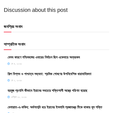
Discussion about this post
জনপ্রিয় সংবাদ
সাম্প্রতিক সংবাদ
যেসব কারণে পশ্চিমবঙ্গের এবারের নির্বাচন ছিল একেবারে অন্যরকম
মে ৪, ২০২৬
শিল্প বিপ্লব ও পাশ্চাত্য সভ্যতা: শ্রমিক শোষণের উপনিবেশিক ধারাবাহিকতা
মে ২, ২০২৬
হরমুজ প্রণালি কীভাবে ইরানের সবচেয়ে শক্তিশালী অস্ত্রে পরিণত হয়েছে
এপ্রিল ২০, ২০২৬
বেলায়াত-এ-ফকিহ: অর্ধশতাব্দি ধরে ইরানের ইসলামি প্রজাতন্ত্র টিকে থাকার মূল শক্তি