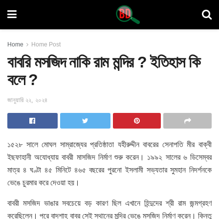
Home
Home Post
বাবরি মসজিদ নাকি রাম মন্দির ? ইতিহাস কি
বলে ?
জানুয়ারি ২২, ২০২৪
১৫২৮ সালে মোঘল সাম্রাজ্যের প্রতিষ্ঠাতা যহীরুদ্দীন বাবরের সেনাপতি মীর বাক্বী
ইছফাহানী অযোধ্যায় বাবরী মাসজিদ নির্মাণ শুরু করেন। ১৯৯২ সালের ৬ ডিসেম্বর
মাত্র ৪ ঘণ্টা ৪৫ মিনিটে ৪৬৫ বছরের পুরনো ইসলামী সভ্যতার সুমহান নিদর্শনকে
ভেঙে চুরমার করে দেওয়া হয়।
বাবরী মসজিদ ভাঙার সবচেয়ে বড় কারণ ছিল এখানে হিন্দুদের শ্রী রাম জন্মগ্রহণ
করেছিলেন। পরে বাদশাহ বাবর সেই স্থানের মন্দির ভেঙে মসজিদ নির্মাণ করেন। কিন্তু