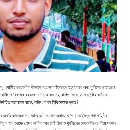
িদ্ধ ঘোষিত ছাত্রলীগ কীভাবে এত সংগঠিতভাবে হত্যা করে এবং পুলিশের ছায়াতলে
ত্রাসীদের বিরুদ্ধে ব্যবস্থা না নিয়ে বরং সহযোগিতা করে, তবে রাষ্ট্রীয় কাঠামো
্বাচিত সরকারের হাতে, নাকি গোপন সিন্ডিকেটের দ্বারা?
ার একটি কনভেনশন সেন্টারে ঘটে আরেক ভয়াবহ ঘটনা। আইনশৃঙ্খলা বাহিনীর
সাদিকুল হক ওরফে মেজর সাদিক আওয়ামী লীগ ও যুবলীগের নেতাকর্মীদের নিয়ে সরকার