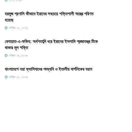
মে ২, ২০২৬
হরমুজ প্রণালি কীভাবে ইরানের সবচেয়ে শক্তিশালী অস্ত্রে পরিণত
হয়েছে
এপ্রিল ২০, ২০২৬
বেলায়াত-এ-ফকিহ: অর্ধশতাব্দি ধরে ইরানের ইসলামি প্রজাতন্ত্র টিকে
থাকার মূল শক্তি
এপ্রিল ১৯, ২০২৬
বাংলাদেশে নয়া ফ্যাসিবাদের পদধ্বনি ও ইতালীয় দার্শনিকের বয়ান
এপ্রিল ১৮, ২০২৬