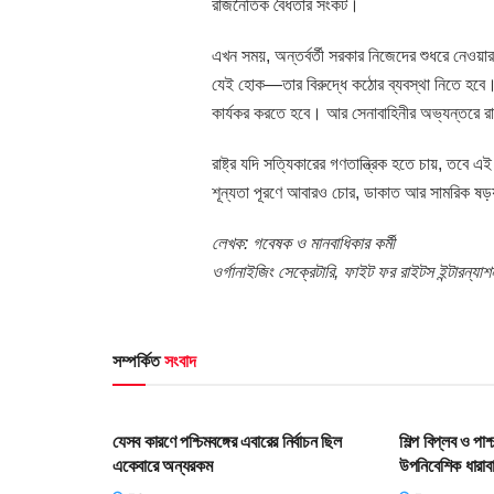
রাজনৈতিক বৈধতার সংকট।
এখন সময়, অন্তর্বর্তী সরকার নিজেদের শুধরে নেওয়
যেই হোক—তার বিরুদ্ধে কঠোর ব্যবস্থা নিতে হবে। ন
কার্যকর করতে হবে। আর সেনাবাহিনীর অভ্যন্তরে রাজন
রাষ্ট্র যদি সত্যিকারের গণতান্ত্রিক হতে চায়, তবে
শূন্যতা পূরণে আবারও চোর, ডাকাত আর সামরিক ষড়যন্
লেখক: গবেষক ও মানবাধিকার কর্মী
ওর্গানাইজিং সেক্রেটারি, ফাইট ফর রাইটস ইন্টারন্যা
সম্পর্কিত
সংবাদ
HOME POST
HOME POS
যেসব কারণে পশ্চিমবঙ্গের এবারের নির্বাচন ছিল
শিল্প বিপ্লব ও পা
একেবারে অন্যরকম
উপনিবেশিক ধারাব