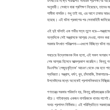
উৎখাতের লক্ষ্যে পরিকল্পিত সামরিক প্রশিক্ষণের আয়ো
অনুযায়ী। সেখানে যারা প্রশিক্ষণ নিয়েছেন, তাদের 
শামীমা নাসরিন। শুধু তাই নয়, এর আগে ঢাকার আরও 
হয়েছে। এই ঘটনা প্রকাশের পর সেনাবাহিনী জানিয়
এই দুই ঘটনাই এক গভীর সত্য তুলে ধরে—সন্ত্রাসের রূপ
অন্যদিকে সেই সন্ত্রাসকে আশ্রয় দেওয়া, লালন করা এ
সরকার উৎখাত পরিকল্পনা—এগুলো বিচ্ছিন্ন ঘটনা নয়
সবচেয়ে উদ্বেগজনক দিক হলো, এই সকল অপরাধ সংঘ
শেষ আশ্রয় হিসেবে আত্মপ্রকাশ করেছিল। কিন্তু গ
বিএনপির ‘লেজুড়বৃত্তিক’ আচরণ থেকে বের হতে পারেন
স্থবিরতা। সন্ত্রাস, ধর্ষণ, খুন, চাঁদাবাজি, টাক
উপদেষ্টাদের মধ্যে অনেকেই প্রশাসনিকভাবে নিস্ক্রিয়
গণতন্ত্রে সরকার পরিবর্তন হয়, কিন্তু রাষ্ট্রযন্ত্রের
ধাঁচে। গাইবান্ধায় একজন নাগরিককে থানার পাশেই মেরে
অথচ প্রশাসন নির্বিকার। এই পরিস্থিতিতে সরকারের দ