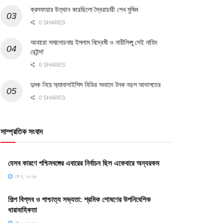
ক্রসফায়ার উত্থান করেছিলো স্বৈরাচারী শেখ মুজিব
0 SHARES
আবারো সমালোচনায় ইসলাম বিদ্বেষী ও নারীলিপ্সু সেই নাহিদ
রেইন্স!
0 SHARES
দুদক নিয়ে অ্যানালাইসিস বিডির সংবাদে টনক নড়ল আদালতের
0 SHARES
সাম্প্রতিক সংবাদ
যেসব কারণে পশ্চিমবঙ্গের এবারের নির্বাচন ছিল একেবারে অন্যরকম
মে ৪, ২০২৬
শিল্প বিপ্লব ও পাশ্চাত্য সভ্যতা: শ্রমিক শোষণের উপনিবেশিক
ধারাবাহিকতা