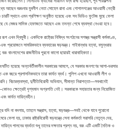
জন করেছিলেন। সিসিটিভি ক্যামেরা সারাদিন বন্ধ রাখা হয়েছিল, পূর্ব পরিকল্পনা
মধ্যে আছেন বরগুনার যুবলীগ নেতা সোহেল রানা এবং গোপালগঞ্জের আওয়ামী নেত্রী
চারটি স্থানে এমন প্রশিক্ষণ অনুষ্ঠিত হয়েছে এবং সব ভিডিও ফুটেজ মুছে ফেলা
েছে যে মেজর সাদিক হেফাজতে আছেন এবং তদন্ত শেষে ব্যবস্থা নেওয়া হবে।
 এখন দ্বিমুখী। একদিকে রাষ্ট্রের নিষিদ্ধ সংগঠনের সশস্ত্র সন্ত্রাসী কর্মকাণ্ড,
বং প্রয়োজনে সামরিকভাবে ব্যবহারের ষড়যন্ত্র। গাইবান্ধায় হত্যা, বসুন্ধরায়
; বরং বাংলাদেশের রাজনীতির পুরনো কালো ছায়ারই ধারাবাহিকতা।
টিত হয়েছে অন্তর্বর্তীকালীন সরকারের আমলে, যে সরকার জনগণের আশা-ভরসার
ত এক বছরে প্রশাসনিকভাবে তারা কার্যত ব্যর্থ। পুলিশ এখনো আওয়ামী লীগ ও
ি। বিচারব্যবস্থা, দুর্নীতিবিরোধী অভিযান, সীমান্ত নিরাপত্তা—সবখানেই
াপাচার—কোনও ক্ষেত্রেই দৃশ্যমান অগ্রগতি নেই। সরকারকে সহায়তার জন্য নিয়োজিত
 এবং কার্যত দায়িত্বহীন।
 চরিত্র যদি না বদলায়, তাহলে সন্ত্রাস, হত্যা, ষড়যন্ত্র—সবই থেকে যাবে পুরোনো
 ফেলা হয়, ঢাকায় রাষ্ট্রবিরোধী ষড়যন্ত্রে সেনা কর্মকর্তা সরাসরি নেতৃত্ব দেয়,
ায়িত্ব পালনের ব্যর্থতা শুধু তাদের দক্ষতার প্রশ্ন নয়, বরং এটি একটি নৈতিক ও