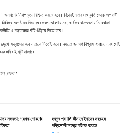
ার। জনগণের নিরাপত্তা নিশ্চিত করতে হবে। বিচারহীনতার সংস্কৃতি ভেঙে অপরাধী
িষিদ্ধ সংগঠনের বিরুদ্ধে কেবল ঘোষণায় নয়, কার্যকর বাস্তবতায় নিষেধাজ্ঞা
ীতি ও ষড়যন্ত্রের ঘাঁটি গুঁড়িয়ে দিতে হবে।
 এই দুমুখো সন্ত্রাসের জবাব তাকে দিতেই হবে। নয়তো জনগণ বিশ্বাস হারাবে, এবং সেই
ত্রকারীরাই ঘুঁটি সাজাবে।
শনাল, লন্ডন।
T
SLIDE
শ্চাত্য সভ্যতা: শ্রমিক শোষণের
হরমুজ প্রণালি কীভাবে ইরানের সবচেয়ে
াহিকতা
শক্তিশালী অস্ত্রে পরিণত হয়েছে