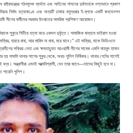
রাষ্ট্রযন্ত্রের গঠনমূলক ব্যর্থতা এবং আইনের শাসনের দুর্বলতাকে নগ্নভাবে প্রকাশ
িয়ার নির্মম হত্যাকাণ্ড এবং অন্যটি ঢাকায় বসুন্ধরার ই-ব্লকে একটি কনভেনশন
আওয়ামী লীগের কর্মীদের সরকার উৎখাতের সামরিক প্রশিক্ষণ আয়োজন।
মিয়াকে পুকুরে পিটিয়ে হত্যা করে একদল দুর্বৃত্ত। সামাজিক মাধ্যমে ভাইরাল হওয়া
াব্বির, হায়রে বাবা, আর মারিস না বাবা, মরে যাবে।” এই সাব্বির, যাকে ভিডিওতে
ত্রলীগের সক্রিয় নেতা এবং ক্ষমতাচ্যুত আওয়ামী লীগের সাবেক এমপি মাহমুদ হাসান
ার হয় সাঘাটা থানার পাশের পুকুর থেকে, অথচ পুলিশ নির্বিকার। থানার গেটের পাশেই
ই বন্ধ। সন্ত্রাসীরা এমনই আত্মবিশ্বাসী, যেন তারা জানে—তাদের কিছুই হবে না।
ে পারেনি পুলিশ।