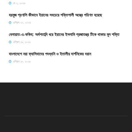
মে ২, ২০২৬
হরমুজ প্রণালি কীভাবে ইরানের সবচেয়ে শক্তিশালী অস্ত্রে পরিণত হয়েছে
এপ্রিল ২০, ২০২৬
বেলায়াত-এ-ফকিহ: অর্ধশতাব্দি ধরে ইরানের ইসলামি প্রজাতন্ত্র টিকে থাকার মূল শক্তি
এপ্রিল ১৯, ২০২৬
বাংলাদেশে নয়া ফ্যাসিবাদের পদধ্বনি ও ইতালীয় দার্শনিকের বয়ান
এপ্রিল ১৮, ২০২৬