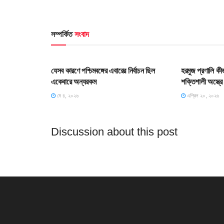
সম্পর্কিত
সংবাদ
HOME POST
SLIDE
যেসব কারণে পশ্চিমবঙ্গের এবারের নির্বাচন ছিল
হরমুজ প্রণালি কী
একেবারে অন্যরকম
শক্তিশালী অস্ত্র
মে ৪, ২০২৬
এপ্রিল ২০, ২০২৬
Discussion about this post