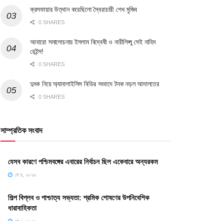
ক্রসফায়ার উত্থান করেছিলো স্বৈরাচারী শেখ মুজিব
0 SHARES
আবারো সমালোচনায় ইসলাম বিদ্বেষী ও নারীলিপ্সু সেই নাহিদ
রেইন্স!
0 SHARES
দুদক নিয়ে অ্যানালাইসিস বিডির সংবাদে টনক নড়ল আদালতের
0 SHARES
সাম্প্রতিক সংবাদ
যেসব কারণে পশ্চিমবঙ্গের এবারের নির্বাচন ছিল একেবারে অন্যরকম
মে ৪, ২০২৬
শিল্প বিপ্লব ও পাশ্চাত্য সভ্যতা: শ্রমিক শোষণের উপনিবেশিক
ধারাবাহিকতা