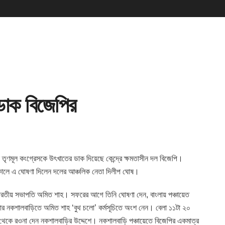
 ডাক বিজেপির
 দল তৃণমূল কংগ্রেসকে উৎখাতের ডাক দিয়েছে কেন্দ্রে ক্ষমতাসীন দল বিজেপি।
্কালে এ ঘোষণা দিলেন দলের আঞ্চলিক নেতা দিলীপ ঘোষ।
্বভারতীয় সভাপতি অমিত শাহ। সফরের আগে তিনি ঘোষণা দেন, বাংলায় পঞ্চায়েত
বার নকশালবাড়িতে অমিত শাহ ‘বুথ চলো’ কর্মসূচিতে অংশ নেন। বেলা ১১টা ২০
 থেকে রওনা দেন নকশালবাড়ির উদ্দেশে। নকশালবাড়ি পঞ্চায়েতে বিজেপির একমাত্র