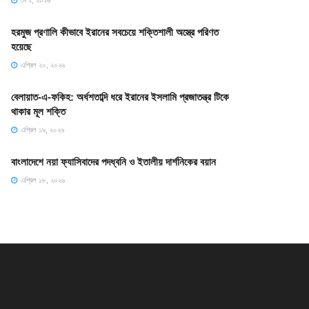
মে ২, ২০২৬
হরমুজ প্রণালি কীভাবে ইরানের সবচেয়ে শক্তিশালী অস্ত্রে পরিণত
হয়েছে
এপ্রিল ২০, ২০২৬
বেলায়াত-এ-ফকিহ: অর্ধশতাব্দি ধরে ইরানের ইসলামি প্রজাতন্ত্র টিকে
থাকার মূল শক্তি
এপ্রিল ১৯, ২০২৬
বাংলাদেশে নয়া ফ্যাসিবাদের পদধ্বনি ও ইতালীয় দার্শনিকের বয়ান
এপ্রিল ১৮, ২০২৬