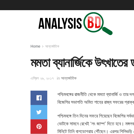
Home
আন্তর্জাতিক
মমতা ব্যানার্জিকে উৎখাতের
এপ্রিল ২৬, ২০১৭
in
আন্তর্জাতিক
পশ্চিমবঙ্গের রাজনীতি থেকে মমতা ব্যানার্জি ও তার
বিজেপির সভাপতি অমিত শাহের রাজ্য সফরের প্রাক
পশ্চিমবঙ্গে তিন দিনের সফরে গিয়েছেন বিজেপির সর
ভোটকে সামনে রেখেই ‘লং জাম্প’ দিতে হবে। মঙ্গল
মিনিটে তিনি বাগডোগরায় পৌঁছেন। এরপর শিলিগুড়ি