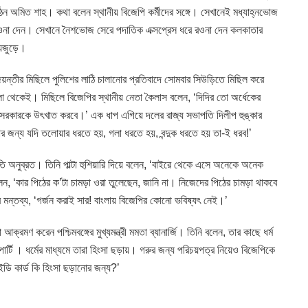
েন অমিত শাহ। কথা বলেন স্থানীয় বিজেপি কর্মীদের সঙ্গে। সেখানেই মধ্যাহ্নভোজ
রওনা দেন। সেখানে নৈশভোজ সেরে পদাতিক এক্সপ্রেস ধরে রওনা দেন কলকাতার
্যজুড়ে।
য়ন্তীর মিছিলে পুলিশের লাঠি চালানোর প্রতিবাদে সোমবার সিউড়িতে মিছিল করে
 থেকেই। মিছিলে বিজেপির স্থানীয় নেতা কৈলাস বলেন, ‘দিদির তো অর্ধেকের
মূল সরকারকে উৎখাত করবে।’ এক ধাপ এগিয়ে দলের রাজ্য সভাপতি দিলীপ হুঙ্কার
 তার জন্য যদি তলোয়ার ধরতে হয়, গলা ধরতে হয়, বন্দুক ধরতে হয় তা-ই ধরব!’
ি অনুব্রত। তিনি পাল্টা হুশিয়ারি দিয়ে বলেন, ‘বাইরে থেকে এসে অনেকে অনেক
, ‘কার পিঠের ক’টা চামড়া ওরা তুলেছেন, জানি না। নিজেদের পিঠের চামড়া থাকবে
য়ের মন্তব্য, ‘গর্জন করাই সার! বাংলায় বিজেপির কোনো ভবিষ্যৎ নেই।’
রমণ করেন পশ্চিমবঙ্গের মুখ্যমন্ত্রী মমতা ব্যানার্জি। তিনি বলেন, তার কাছে ধর্ম
জ পার্টি । ধর্মের মাধ্যমে তারা হিংসা ছড়ায়। গরুর জন্য পরিচয়পত্র নিয়েও বিজেপিকে
ডি কার্ড কি হিংসা ছড়ানোর জন্য?’