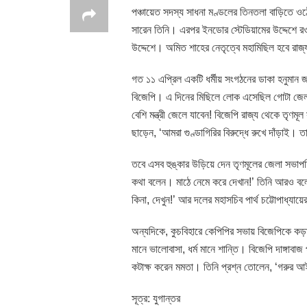
পঞ্চায়েত সদস্য সাধনা মণ্ডলের তিনতলা বাড়িতে ওঠ
সারেন তিনি। এরপর ইনডোর স্টেডিয়ামের উদ্দেশে 
উদ্দেশে। অমিত শাহের নেতৃত্বে মহামিছিল হবে রাজ
গত ১১ এপ্রিল একটি ধর্মীয় সংগঠনের ডাকা হনুমান জ
বিজেপি। এ দিনের মিছিলে লোক এসেছিল গোটা জেলা
বেশি মন্ত্রী জেলে যাবেন! বিজেপি রাজ্য থেকে তৃণ
ছাড়েন, ‘আমরা গুণ্ডাগিরির বিরুদ্ধে রুখে দাঁড়াই।
তবে এসব হুঙ্কার উড়িয়ে দেন তৃণমূলের জেলা সভাপত
কথা বলেন। মাঠে নেমে করে দেখান!’ তিনি আরও বলেন
কিনা, দেখুন!’ আর দলের মহাসচিব পার্থ চট্টোপাধ্যা
অন্যদিকে, কুচবিহারে কেপিপির সভায় বিজেপিকে কড়া আক্
মানে ভালোবাসা, ধর্ম মানে শান্তি। বিজেপি দাঙ্গাবা
কটাক্ষ করেন মমতা। তিনি প্রশ্ন তোলেন, ‘গরুর আই
সূত্র: যুগান্তর