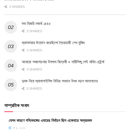
0 SHARES
শুভ হিজরি নববর্ষ ১৪৪৫
0 SHARES
ক্রসফায়ার উত্থান করেছিলো স্বৈরাচারী শেখ মুজিব
0 SHARES
আবারো সমালোচনায় ইসলাম বিদ্বেষী ও নারীলিপ্সু সেই নাহিদ রেইন্স!
0 SHARES
দুদক নিয়ে অ্যানালাইসিস বিডির সংবাদে টনক নড়ল আদালতের
0 SHARES
সাম্প্রতিক সংবাদ
যেসব কারণে পশ্চিমবঙ্গের এবারের নির্বাচন ছিল একেবারে অন্যরকম
মে ৪, ২০২৬