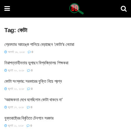
Tag:
কোটা
গ্রেফতার আতঙ্কে পালিয়ে বেড়াচ্ছেন ‘কোটা’র নেতারা
আগস্ট ১৬, ২০১৮
0
নিরাপত্তাহীনতায় ভুগছেন বিশ্ববিদ্যালয় শিক্ষকরা
জুলাই ২০, ২০১৮
0
কোটা সংস্কার: সরকারের যুক্তি নিয়ে প্রশ্ন
জুলাই ২০, ২০১৮
0
‘অরাজকতা দেখে বলেছিলাম কোটা থাকবে না’
জুলাই ১৭, ২০১৮
0
যুক্তরাষ্ট্রের বিবৃতিতে টেনশনে সরকার
জুলাই ১১, ২০১৮
0