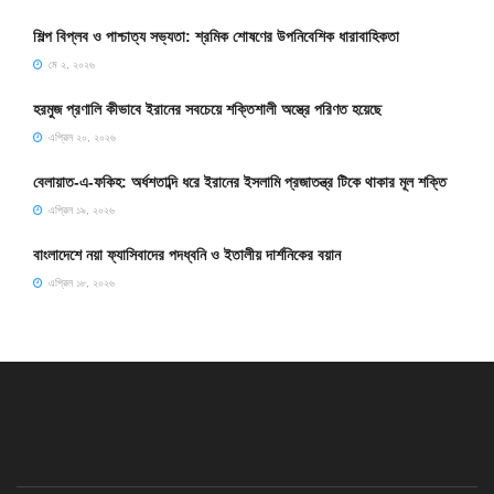
শিল্প বিপ্লব ও পাশ্চাত্য সভ্যতা: শ্রমিক শোষণের উপনিবেশিক ধারাবাহিকতা
মে ২, ২০২৬
হরমুজ প্রণালি কীভাবে ইরানের সবচেয়ে শক্তিশালী অস্ত্রে পরিণত হয়েছে
এপ্রিল ২০, ২০২৬
বেলায়াত-এ-ফকিহ: অর্ধশতাব্দি ধরে ইরানের ইসলামি প্রজাতন্ত্র টিকে থাকার মূল শক্তি
এপ্রিল ১৯, ২০২৬
বাংলাদেশে নয়া ফ্যাসিবাদের পদধ্বনি ও ইতালীয় দার্শনিকের বয়ান
এপ্রিল ১৮, ২০২৬