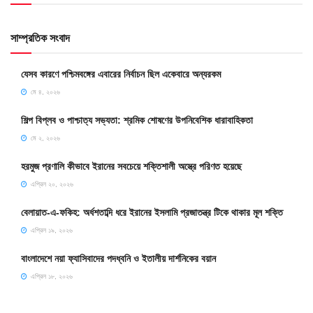
সাম্প্রতিক সংবাদ
যেসব কারণে পশ্চিমবঙ্গের এবারের নির্বাচন ছিল একেবারে অন্যরকম
মে ৪, ২০২৬
শিল্প বিপ্লব ও পাশ্চাত্য সভ্যতা: শ্রমিক শোষণের উপনিবেশিক ধারাবাহিকতা
মে ২, ২০২৬
হরমুজ প্রণালি কীভাবে ইরানের সবচেয়ে শক্তিশালী অস্ত্রে পরিণত হয়েছে
এপ্রিল ২০, ২০২৬
বেলায়াত-এ-ফকিহ: অর্ধশতাব্দি ধরে ইরানের ইসলামি প্রজাতন্ত্র টিকে থাকার মূল শক্তি
এপ্রিল ১৯, ২০২৬
বাংলাদেশে নয়া ফ্যাসিবাদের পদধ্বনি ও ইতালীয় দার্শনিকের বয়ান
এপ্রিল ১৮, ২০২৬