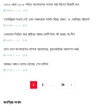
১৯৭৩ থেকে ২০১৮ পর্যন্ত বাংলাদেশের সংসদে যারা ছিলেন বিরোধী দলে
জানুয়ারি ১৮, ২০২৪
0
গণতান্ত্রিক বৈধতা নেই এমন সরকারকে সমর্থন দিচ্ছে ভারত : ড. দেবপ্রিয় ভট্টাচার্য
জানুয়ারি ৪, ২০২৪
0
একতরফা নির্বাচন করে রাষ্ট্রের হাজার কোটি টাকা নষ্ট করছে আ.লীগ
জানুয়ারি ৩, ২০২৪
0
দেশে দেশে বাংলাদেশের পোশাক প্রত্যাহার, যুক্তরাষ্ট্রের অ্যাকশন শুরু!
নভেম্বর ৫, ২০২৩
0
আবারও আগুন খেলায় মেতেছে শেখ হাসিনা
নভেম্বর ৪, ২০২৩
0
1
2
…
38
জনপ্রিয় সংবাদ