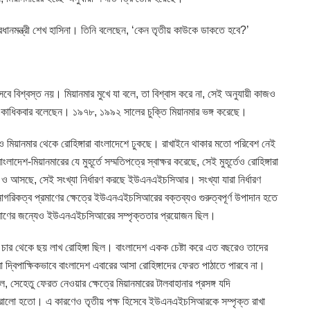
ন প্রধানমন্ত্রী শেখ হাসিনা। তিনি বলেছেন, ‘কেন তৃতীয় কাউকে ডাকতে হবে?’
 হিসেবে বিশ্বস্ত নয়। মিয়ানমার মুখে যা বলে, তা বিশ্বাস করে না, সেই অনুযায়ী কাজও
 একাধিকবার বলেছেন। ১৯৭৮, ১৯৯২ সালের চুক্তি মিয়ানমার ভঙ্গ করেছে।
িয়ানমার থেকে রোহিঙ্গারা বাংলাদেশে ঢুকছে। রাখাইনে থাকার মতো পরিবেশ নেই
দেশ-মিয়ানমারের যে মুহূর্তে সম্মতিপত্রে স্বাক্ষর করেছে, সেই মুহূর্তেও রোহিঙ্গারা
 ও আসছে, সেই সংখ্যা নির্ধারণ করছে ইউএনএইচসিআর। সংখ্যা যারা নির্ধারণ
রিকত্ব প্রমাণের ক্ষেত্রে ইউএনএইচসিআরের বক্তব্যও গুরুত্বপূর্ণ উপাদান হতে
প্রমাণের জন্যেও ইউএনএইচসিআরের সম্পৃক্ততার প্রয়োজন ছিল।
 চার থেকে ছয় লাখ রোহিঙ্গা ছিল। বাংলাদেশ একক চেষ্টা করে এত বছরেও তাদের
া দ্বিপাক্ষিকভাবে বাংলাদেশ এবারের আসা রোহিঙ্গাদের ফেরত পাঠাতে পারবে না।
ল, সেহেতু ফেরত নেওয়ার ক্ষেত্রে মিয়ানমারের টালবাহানার প্রসঙ্গ যদি
ালো হতো। এ কারণেও তৃতীয় পক্ষ হিসেবে ইউএনএইচসিআরকে সম্পৃক্ত রাখা