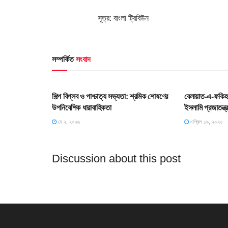
সূত্র: বাংলা ট্রিবিউন
সম্পর্কিত
সংবাদ
HOME POST
SLIDE
শিল্প বিপ্লব ও পাশ্চাত্য সভ্যতা: শ্রমিক শোষণের
বেলায়াত-এ-ফকিহ: 
উপনিবেশিক ধারাবাহিকতা
ইসলামি প্রজাতন্ত্
মে ২, ২০২৬
এপ্রিল ১৯, ২০২৬
Discussion about this post