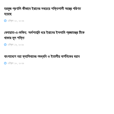
হরমুজ প্রণালি কীভাবে ইরানের সবচেয়ে শক্তিশালী অস্ত্রে পরিণত
হয়েছে
এপ্রিল ২০, ২০২৬
বেলায়াত-এ-ফকিহ: অর্ধশতাব্দি ধরে ইরানের ইসলামি প্রজাতন্ত্র টিকে
থাকার মূল শক্তি
এপ্রিল ১৯, ২০২৬
বাংলাদেশে নয়া ফ্যাসিবাদের পদধ্বনি ও ইতালীয় দার্শনিকের বয়ান
এপ্রিল ১৮, ২০২৬