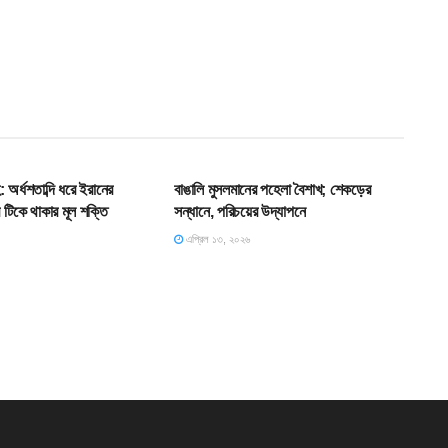
HOME POST
অর্ধশতাব্দি ধরে ইরানের
বাঙালি মুসলমানের পহেলা বৈশাখ; শেকড়ের
র টিকে থাকার মূল শক্তি
সন্ধানে, পরিচয়ের উদ্‌যাপনে
এপ্রিল ১৩, ২০২৬