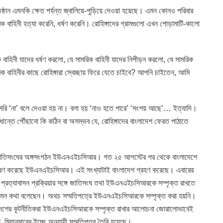
রতিষ্ঠান এমনকি ক্ষেত পর্যন্ত জ্বালিয়ে-পুড়িয়ে দেওয়া হয়েছে। এমন কোনও পরিবার
ক বাহিনী হত্যা করেনি, ধর্ষণ করেনি। রোহিঙ্গাদের গ্রামগুলো এখন পোড়ামাটি-কালো
ক বাহিনী যাদের ধর্ষণ করলো, যে সামরিক বাহিনী যাদের নিপীড়ন করলো, যে সামরিক
ক বাহিনীর কাছে রোহিঙ্গারা স্বেচ্ছায় ফিরে যেতে চাইবে? আপনি চাইতেন, আমি
াসরি ‘না’ বলে দেওয়া হয় না। বলা হয় ‘নাও হতে পারে’ ‘সংশয় আছে’… ইত্যাদি।
ন্তে পৌঁছানো কি কঠিন বা অসম্ভব যে, রোহিঙ্গাদের বাংলাদেশ ফেরত পাঠাতে
ক্ত জাতিসংঘের অঙ্গসংগঠন ইউএনএইচসিআর। গত ২৫ আগস্টের পর থেকে বাংলাদেশে
র্ধারণ করেছে ইউএনএইচসিআর। এই সংখ্যাটাই বাংলাদেশ গ্রহণ করেছে। এবারের
প্রত্যাবাসন প্রক্রিয়ার সঙ্গে জাতিসংঘ তথা ইউএনএইচসিআরকে সম্পৃক্ত রাখতে
েশি এমন কথা বলেছেন। অথচ সম্মতিপত্রে ইউএনএইচসিআরকে সম্পৃক্ত করা হয়নি।
দেশের কূটনীতিকরা ইউএনএইচসিআরকে সম্পৃক্ত রাখার আলোচনা জোরালোভাবেই
ন, মিয়ানমারের ইচ্ছে অনুযায়ী সম্মতিপত্র তৈরি হয়েছে।