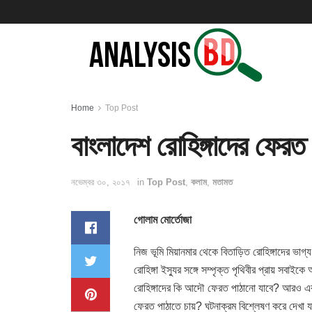
Home
Top Post
বাংলাদেশ রোহিঙ্গাদের ফেরত 
নভেম্বর ৩০, ২০১৭
in
Top Post
,
কলাম
,
মতামত
গোলাম মোর্তোজা
নিজ ভূমি মিয়ানমার থেকে বিতাড়িত রোহিঙ্গাদের ভাগ্য 
রোহিঙ্গা ইস্যুর সঙ্গে সম্পৃক্ত পৃথিবীর প্রায় স
রোহিঙ্গাদের কি আদৌ ফেরত পাঠানো যাবে? আরও একটি 
ফেরত পাঠাতে চায়? ঘটনাক্রম বিশ্লেষণ করে দেখা 