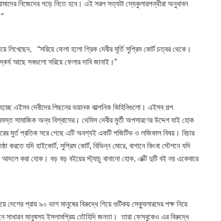
াদের নিজেদের গড়ে নিতে হবে। এই সরল সত্যটা স্যেকুলারপন্থীরা
অনুধাবন
।”
লিখেছেন, “সরিয়ে ফেলা হলো গ্রিক দেবীর মূর্তি সুপ্রিম কোর্ট চত্বর থেকে।
াস্কর্য আছে সবগুলো সরিয়ে ফেলার দাবি জানাই।”
পার হচ্ছে এইসব দেবীদের পিছনের ভয়ানক কাল্পনিক কিহিনিগুলো। এইসব গল্প
মস্ত সামাজিক অন্ধ বিশ্বাসের। থেমিস দেবীর মুর্তী অপসারণের উদ্দেশ যাই হোক
ারের মুর্ত প্রতিক সরে গেছে এটি অবশ্যই একটি পজিটিভ ও লজিকাল বিষয়। বিচার
ষ্ঠা করতে যদি হাইকোর্ট, সুপ্রিম কোর্ট, বিভিন্ন মোরে, বাগানে কিংবা স্টেশনে যদি
ের আদলে করা হোক। বড় বড় বইয়ের স্ট্যাচু বানানো হোক, এক্টি দুটি বই নয় একেবারে
য়ে দেশের প্রায় ৯০ ভাগ মানুষের বিরুদ্ধে গিয়ে গুটিকয় সেক্যুলারদের পক্ষ নিয়ে
ছেন সাধারন মানুষসহ ইসলামপ্রিয় তৌহিদি জনতা। তারা ফেসবুকেও এর বিরুদ্ধে