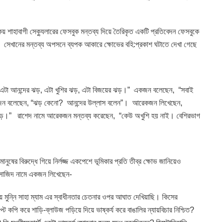
কয় শাহাবাগী সেক্যুলারের ফেসবুক মন্তব্য দিয়ে তৈরিকৃত একটি প্রতিবেদন ফেসবুকে
। সেখানের মন্তব্য অপসনে ব্যপক আকারে ক্ষোভের বহি:প্রকাশ ঘটাতে দেখা গেছে
 “এটা আনন্দের ঝড়, এটা খুশির ঝড়, এটা বিজয়ের ঝড়।” একজন বলেছেন, “সবাই
ন বলেছেন, “ঝড় কেনো? আনন্দের উল্লাস বলেন”। আরেকজন লিখেছেন,
 ঝড়।” রাশেদ নামে আরেকজন মন্তব্য করেছেন, “কেউ অখুশি হয় নাই। বেশিরভাগ
ানুষের বিরুদ্ধে গিয়ে নির্লজ্জ একপেশে ভূমিকার প্রতি তীব্র ক্ষোভ জানিয়েও
 সাজিদ নামে একজন লিখেছেন-
িয়ে মুন্নি সাহা ম্যাম এর স্বাধীনতার চেতনার ওপর আঘাত দেখিয়াছি। কিসের
প্ট কপি করে শাড়ি-ব্লাউজ পড়িয়ে দিয়ে ভাষ্কর্য করে বাঙালির ন্যায়বিচার নিশ্চিত?