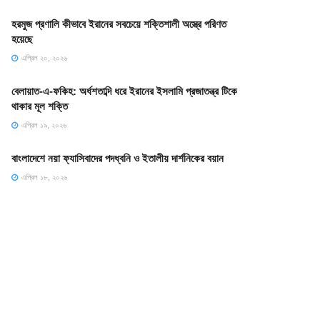
হরমুজ প্রণালি কীভাবে ইরানের সবচেয়ে শক্তিশালী অস্ত্রে পরিণত
হয়েছে
এপ্রিল ২০, ২০২৬
বেলায়াত-এ-ফকিহ: অর্ধশতাব্দি ধরে ইরানের ইসলামি প্রজাতন্ত্র টিকে
থাকার মূল শক্তি
এপ্রিল ১৯, ২০২৬
বাংলাদেশে নয়া ফ্যাসিবাদের পদধ্বনি ও ইতালীয় দার্শনিকের বয়ান
এপ্রিল ১৮, ২০২৬