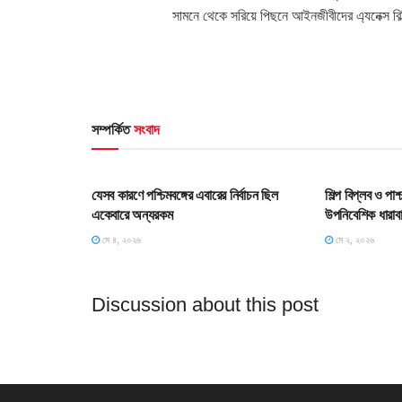
সামনে থেকে সরিয়ে পিছনে আইনজীবীদের এ্যনেক্স বি
সম্পর্কিত
সংবাদ
HOME POST
HOME POS
যেসব কারণে পশ্চিমবঙ্গের এবারের নির্বাচন ছিল
শিল্প বিপ্লব ও পা
একেবারে অন্যরকম
উপনিবেশিক ধারাব
মে ৪, ২০২৬
মে ২, ২০২৬
Discussion about this post