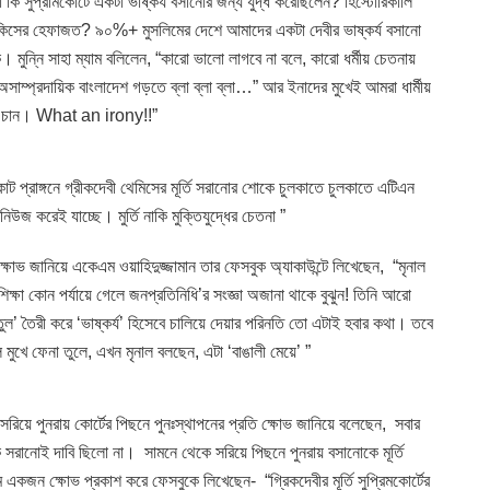
 কি সুপ্রীমকোর্টে একটা ভাষ্কর্য বসানোর জন্য যুদ্ধ করেছিলেন? হিস্টোরিকালি
? কিসের হেফাজত? ৯০%+ মুসলিমের দেশে আমাদের একটা দেবীর ভাষ্কর্য বসানো
মুন্নি সাহা ম্যাম বলিলেন, “কারো ভালো লাগবে না বলে, কারো ধর্মীয় চেতনায়
ম্প্রদায়িক বাংলাদেশ গড়তে ব্লা ব্লা ব্লা…” আর ইনাদের মুখেই আমরা ধার্মীয়
ানতে চান। What an irony!!”
 প্রাঙ্গনে গ্রীকদেবী থেমিসের মূর্তি সরানোর শোকে চুলকাতে চুলকাতে এটিএন
নিউজ করেই যাচ্ছে। মুর্তি নাকি মুক্তিযুদ্ধের চেতনা ”
ক্ষোভ জানিয়ে একেএম ওয়াহিদুজ্জামান তার ফেসবুক অ্যাকাউন্টে লিখেছেন, “মৃনাল
্ষা কোন পর্যায়ে গেলে জনপ্রতিনিধি’র সংজ্ঞা অজানা থাকে বুঝুন! তিনি আরো
তুল’ তৈরী করে ‘ভাষ্কর্য’ হিসেবে চালিয়ে দেয়ার পরিনতি তো এটাই হবার কথা। তবে
মুখে ফেনা তুলে, এখন মৃনাল বলছেন, এটা ‘বাঙালী মেয়ে’ ”
 সরিয়ে পুনরায় কোর্টের পিছনে পুনঃস্থাপনের প্রতি ক্ষোভ জানিয়ে বলেছেন, সবার
কে সরানোই দাবি ছিলো না। সামনে থেকে সরিয়ে পিছনে পুনরায় বসানোকে মূর্তি
কজন ক্ষোভ প্রকাশ করে ফেসবুকে লিখেছেন- “গ্রিকদেবীর মূর্তি সুপ্রিমকোর্টের