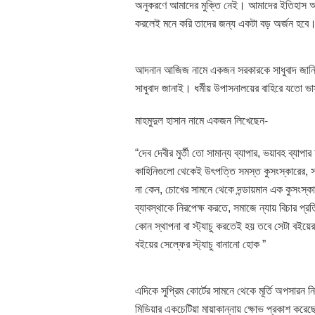
অনুকরণে আমাদের মুক্তি নেই। আমাদের ইতিহাস আম
করলেই মনে করি তাদের জন্য একটা বড় অর্জন হবে
আদনান আজিজ নামে একজন সরকারকে সাধুবাদ জানিয়ে 
সাধুবাদ জানাই। ধর্মীয় উপাসনালয়ের বাহিরে যতো ভ
মাহমুদুল হাসান নামে একজন লিখেছেন-
“দেব দেবীর মুর্তী তো সামান্য ব্যাপার, ভয়াবহ ব্যা
কাহিনিগুলো থেকেই উৎপত্তি সমস্ত কুসংস্কারের, স
না কেন, চোখের সামনে থেকে দন্ডায়মান এক কুসংস্ক
ব্যাবস্থাকে নিরপেক্ষ করতে, সমাজে ন্যায় বিচার প্রতি
কোন স্থাপনা বা স্ট্যাচু করতেই হয় তবে সেটা বইয়
বইয়ের সেল্ফের স্ট্যাচু বানানো হোক ”
এদিকে সুপ্রিম কোর্টের সামনে থেকে মূর্তি অপসারন নি
মিডিয়ার একচেটিয়া মায়াকান্নায় ক্ষোভ প্রকাশ করে