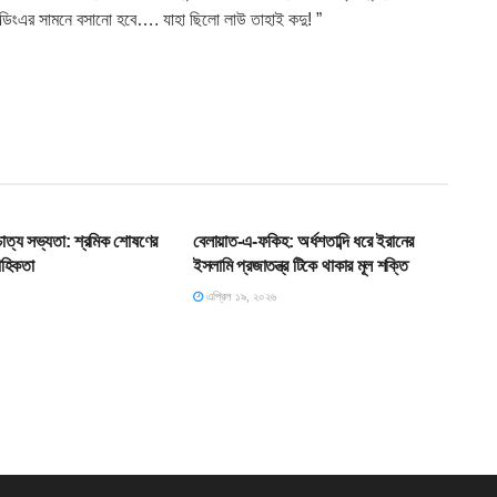
ল্ডিংএর সামনে বসানো হবে…. যাহা ছিলো লাউ তাহাই কদু! ”
T
SLIDE
শ্চাত্য সভ্যতা: শ্রমিক শোষণের
বেলায়াত-এ-ফকিহ: অর্ধশতাব্দি ধরে ইরানের
াহিকতা
ইসলামি প্রজাতন্ত্র টিকে থাকার মূল শক্তি
এপ্রিল ১৯, ২০২৬