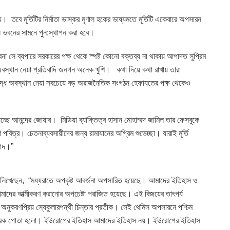
 তবে মূর্তিটির নির্মাতা ভাস্কর মৃণাল হকের ভাষ্যমতে মূর্তিটি একেবারে অপসারন
্স ভবনের সামনে পুন:স্থাপন করা হবে।
হবেনা সে ব্যপারে সরকারের পক্ষ থেকে স্পষ্ট কোনো বক্তব্য না থাকায় আপাদত সুপ্রিম
্ধে অবস্থান নেয়া প্রতিবাদি জনগন অনেক খুশি। কথা দিয়ে কথা রাখায় তারা
বিরুদ্ধে অবস্থান নেয়া সবচেয়ে বড় অরাজনৈতিক সংগঠন হেফাযতের পক্ষ থেকেও
্ছে আনন্দের জোয়ার। মিডিয়া ব্যাক্তিত্ব হাসান মোহাম্মদ জামিল তার ফেসবুকে
 পবিত্র। চেতনাব্যবসায়ীদের জন্য রামাযানের অগ্রিম শুভেচ্ছা। যারাই মূর্তি
বাদ।”
উন্টে লিখেছেন, “মধ্যরাতে অপকৃষ্ট আবর্জনা অপসারিত হয়েছে। আমাদের ইতিহাস ও
 আমাদের আত্মীকরণ করানোর অপচেষ্টা পরাজিত হয়েছে। এই বিজয়ের তাৎপর্য
নুকরণপ্রিয় স্যেকুলারপন্থী চিন্তার প্রতীক। সেই থেমিস অপসারনে পশ্চিম
 পেরেক পোতা হলো। ইউরোপের ইতিহাস আমাদের ইতিহাস নয়। ইউরোপের ইতিহাস