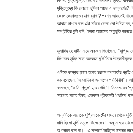
কিসের মুক্তিযুদ্ধের চেতনার অপমান? মুক্তিযোদ্ধারা
মুক্তিযুদ্ধে কি কোনো ভূমিকা আছে এ ভাষ্কর্যের
কেবল হেফাজতের মাথাব্যাথা? প্রশ্ন আসতেই থাকে। 
আঘাত লাগবে বলে এটা সরিয়ে ফেলা তো উচিত নয়, অসা
সম্প্রীতির বুলি শুনি, ইনারা আমাদের অনুভূতি জ
মুজাহিদ হোসাইন নামে একজন লিখেছেন, “সুপ্রিম কোট
নিউজের মুন্নি সাহা অনবরত মুর্তি নিয়ে উস্কানীমূলক 
এদিকে ভাস্কর মৃনাল হকের দুরকম কথাবার্তার প্রতি 
হক বলেছেন, “সাংবাদিকরা জনগণের প্রতিনিধি”। অশিক
বলেছেন, “আমি ‘পুতুল’ হয়ে গেছি”। নিম্নমানের ‘পু
সবচেয়ে মজার বিষয়; এতকাল গ্রীকদেবী ‘থেমিস’ বলে 
অন্যদিকে অনেকে সুপ্রিম কোর্টের সামনে থেকে মূর্তি
দাবি ছিলো মূর্তি সমূলে উচ্ছেদের। শুধু সামনে থে
অপসারন বলে না। এ সম্পর্কে তারিকুল ইসলাম নামে এ