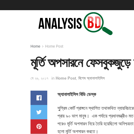
Home
Home Post
মূর্তি অপসারনে ফেসবুকজুড়ে 
মে ২৬, ২০১৭
in
Home Post
,
বিশেষ অ্যানালাইসিস
অ্যানালাইসিস বিডি ডেস্ক
সুুপ্রিম কোর্ট প্রাঙ্গনে স্থাপিত তথাকথিত ন্যায়বিচা
প্রায় ৯০ ভাগ মানুষ। এক পর্যায়ে প্রধানমন্ত্রীও ম
পরেও মূর্তি অপসারন নিয়ে তৈরি হয়েছিলো অনিশ্চয়
হলো মূর্তি অপসারন করতে।