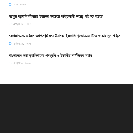
মে ২, ২০২৬
হরমুজ প্রণালি কীভাবে ইরানের সবচেয়ে শক্তিশালী অস্ত্রে পরিণত হয়েছে
এপ্রিল ২০, ২০২৬
বেলায়াত-এ-ফকিহ: অর্ধশতাব্দি ধরে ইরানের ইসলামি প্রজাতন্ত্র টিকে থাকার মূল শক্তি
এপ্রিল ১৯, ২০২৬
বাংলাদেশে নয়া ফ্যাসিবাদের পদধ্বনি ও ইতালীয় দার্শনিকের বয়ান
এপ্রিল ১৮, ২০২৬