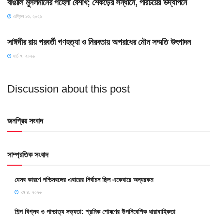
বাঙালি মুসলমানের পহেলা বৈশাখ; শেকড়ের সন্ধানে, পরিচয়ের উদ্‌যাপনে
এপ্রিল ১৩, ২০২৬
HOME POST
সাঈদীর রায় পরবর্তী গণহত্যা ও নিরবতায় অপরাধের মৌন সম্মতি উৎপাদন
মার্চ ৭, ২০২৬
Discussion about this post
জনপ্রিয় সংবাদ
সাম্প্রতিক সংবাদ
যেসব কারণে পশ্চিমবঙ্গের এবারের নির্বাচন ছিল একেবারে অন্যরকম
মে ৪, ২০২৬
শিল্প বিপ্লব ও পাশ্চাত্য সভ্যতা: শ্রমিক শোষণের উপনিবেশিক ধারাবাহিকতা