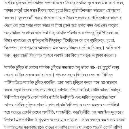
সামরিক চুক্তির বিপদ-আপদ সম্পর্কে আমার নিজস্ব মতামত তুলে ধরব এবং আশা করব,
আমার নেত্রী তার মহান পিতার মতো দৃঢ়তা নিয়ে কূটনৈতিকভাবে ভারতকে মোকাবেলা
করবেন। যুদ্ধপরবর্তী সময়ে বাংলাদেশ থেকে সৈন্য প্রত্যাহার, পাকিস্তানের কারাগার
থেকে বের হয়ে সবার আগে ভারত না গিয়ে লন্ডন হয়ে ভারত গমন এবং সেই যাত্রার
জন্য ভারত সরকারের বরাদ্দ করা উড়োজাহাজ পরিহার করে বঙ্গবন্ধু ব্রিটিশ সরকারের
বিমান ব্যবহারের যে যুগান্তকারী সিদ্ধান্ত নিয়েছিলেন তা তার ব্যক্তিত্ব, দৃঢ়তা,
বিচক্ষণতা, দেশপ্রেম ও আত্মমর্যাদা এক অনন্য উচ্চতায় পৌঁছে দিয়েছে। আমি আশা
করব, প্রধানমন্ত্রী সিদ্ধান্ত গ্রহণে অবশই তার পিতার পদাঙ্ক অনুসরণ করবেন।
সামরিক চুক্তি বা কোনো সামরিক চুক্তির সমঝোতা শুধু ভারত নয়- এই মুহূর্তে অন্য
কোনো রাষ্ট্রের সঙ্গেও করা যাবে না। গত ৫০ বছরে বিশ্বের যেসব দেশ বিভিন্ন
পরিস্থিতিতে সামরিক চুক্তি করেছিল, তারা সবাই চুক্তির কবলে পড়ে হয় হাহাকার
করছে নতুবা নিজেরা শেষ হয়ে গেছে। জাপান, দক্ষিণ কোরিয়া, সৌদি আরব, সিঙ্গাপুর,
ফিলিপাইন প্রভৃতি দেশে মার্কিন বাহিনীর উপস্থিতি এবং মার্কিন যুক্তরাষ্ট্রের সঙ্গে
তাদের সামরিক চুক্তির কারণে দেশগুলো রাজনৈতিকভাবে যেমন একঘরে ও দেউলিয়া
হয়ে পড়েছে তেমনি তাদের অর্থনীতি, সমাজনীতি, পররাষ্ট্রনীতি এবং সামাজিক মূল্যবোধ
নিদারুণ এক পরাধীনতার শৃঙ্খলে আবদ্ধ হয়ে পড়েছে। আরব বসন্তে ধ্বংস হয়ে যাওয়া
মধ্যপ্রাচ্যের সরকারগুলোকে তাদের বন্ধুরাষ্ট্র যেমন রক্ষা করতে পারেনি তেমনি রাশিয়া