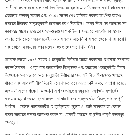
গোষ্ঠী বা দলকে ছলে-বলে-কৌশলে নিজেদের কব্জায় এনে নিজেদের স্বার্থ কায়েম করা।
একমাত্র বঙ্গবন্ধু সরকার এবং ১৯৯৬ সালের শেখ হাসিনার সরকার আংশিক হলেও
ভারতের চিরায়ত সাম্রাজ্যবাদী মনোভাব রুখে দিয়েছিল। অন্য দিকে সব আমলের সব
সরকারের সাথেই ভারতের দহরম-মহরম সম্পর্ক ছিল। সবচেয়ে আশ্চর্যজনক হলো-
বাংলাদেশের কোনো সরকারকেই ভারত ক্ষমতায় আনেনি বা ক্ষমতা থেকে বিদায় করেনি
এবং কোনো সরকারের বিপদকালে ভারত তাদের পাশে দাঁড়ায়নি।
অনেকে হয়তো ২০১৪ সালের ৫ জানুয়ারির নির্বাচনে ভারত সরকারের বেপরোয়া সমর্থনের
প্রসঙ্গ টানবেন। এ ব্যাপারে রাজনৈতিক বিশ্লেষক এবং ভারতের পররাষ্ট্রনীতি বিষয়ে
বিশেষজ্ঞজনের মত হলো- ৫ জানুয়ারির নির্বাচনের সময় যদি বিএনপি-জামাত ক্ষমতায়
থাকত এবং আওয়ামী লীগ বিরোধী দলে থাকত তবে ভারত তাই করত, যা তারা করেছে
আওয়ামী লীগের পক্ষে। আওয়ামী লীগ ও ভারতের মধ্যকার দ্বিপক্ষীয় সম্পর্কের
সবচেয়ে রূঢ় বাস্তবতা হলো জনগণ যা ধারণা করে, প্রকৃত ঘটনা কিন্তু তার সম্পূর্ণ
বিপরীত। বর্তমান প্রধানমন্ত্রীর যে ব্যক্তিত্ব, দৃঢ়তা ও জেদি মনোভাব তা কোনো
মতেই ভারতের দাদারা বরদাশত করেন না, যেমনটি করতেন না ইন্দিরা গান্ধী বঙ্গবন্ধুর
ক্ষেত্রে।
আওয়ামী লীগ যদি স্বেচ্ছায় ভারতের সাথে সামরিক চুক্তি করে তবে তা হবে দলটির