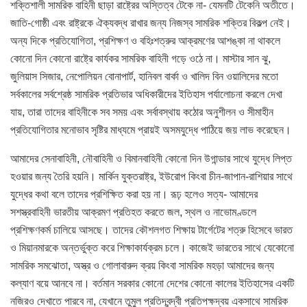
শক্তিশালী সামরিক বাহিনী ছাড়া রাষ্ট্রের অস্তিত্ব টেকে না- যেমনটি টেকেনি অতীতে।
জাতি-গোষ্ঠী এবং রাষ্ট্রকে ঐক্যবদ্ধ রাখার জন্য নিজস্ব সামরিক শক্তির বিকল্প নেই।
অন্য দিকে প্রতিযোগিতা, প্রশিক্ষণ ও বহিঃশত্রুর আক্রমণের আশঙ্কা না থাকলে
কোনো দিন কোনো রাষ্ট্রে কার্যকর সামরিক বাহিনী গড়ে ওঠে না। মাস্টার সান ঝু,
জুলিয়াস সিজার, নেপোলিয়ন বোনাপার্ট, হানিবল বার্কা ও খালিদ বিন ওয়ালিদের মতো
সর্বকালের সর্বশ্রেষ্ঠ সামরিক প্রতিভার অধিকারীদের ইতিহাস পর্যালোচনা করলে দেখা
যায়, তারা তাদের বাহিনীকে সব সময় এবং সর্বাবস্থায় কঠোর অনুশীলন ও সীমাহীন
প্রতিযোগিতার মনোভাব সৃষ্টির মাধ্যমে প্রায়ই অসমযুদ্ধে পাঠিয়ে জয় লাভ করেছেন।
আমাদের সেনাবাহিনী, নৌবাহিনী ও বিমানবাহিনী কোনো দিন উগান্ডার সাথে যুদ্ধে লিপ্ত
হওয়ার জন্য তৈরি হয়নি। মার্কিন যুক্তরাষ্ট্র, ইউরোপ কিংবা চীন-জাপান-রাশিয়ার সাথে
যুদ্ধের কথা বলে তাদের প্রশিক্ষিত করা হয় না। রূঢ় হলেও সত্য- আমাদের
সশস্ত্রবাহিনী ভারতীয় আক্রমণ প্রতিহত করতে জল, স্থল ও নাভোমণ্ডলে
প্রশিক্ষণকর্ম চালিয়ে আসছে। তাদের কৌশলগত শিক্ষায় টার্গেটের শত্রু হিসেবে ভারত
ও মিয়ানমারকে অন্তর্ভুক্ত করে শিক্ষাকার্যক্রম চলে। কাজেই ভারতের সাথে যেকোনো
সামরিক সমঝোতা, অস্ত্র ও গোলাবারুদ ক্রয় কিংবা সামরিক মহড়া আমাদের জন্য
কল্যাণ বয়ে আনবে না। বর্তমান সরকার কোনো দেশের কোনো কালের ইতিহাসের একটি
নজিরও দেখাতে পারবে না, যেখানে তুমুল প্রতিদ্বন্দ্বী প্রতিপক্ষদ্বয় একসাথে সামরিক