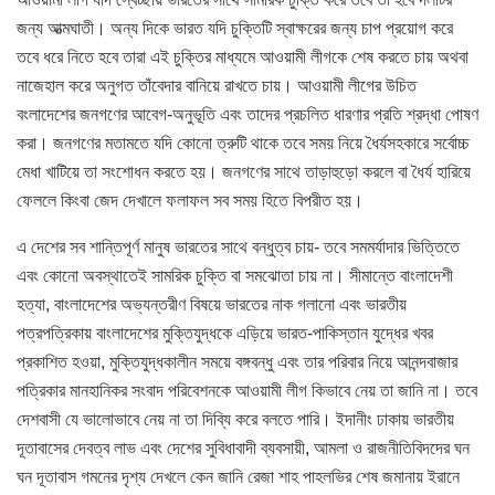
জন্য আত্মঘাতী। অন্য দিকে ভারত যদি চুক্তিটি স্বাক্ষরের জন্য চাপ প্রয়োগ করে
তবে ধরে নিতে হবে তারা এই চুক্তির মাধ্যমে আওয়ামী লীগকে শেষ করতে চায় অথবা
নাজেহাল করে অনুগত তাঁবেদার বানিয়ে রাখতে চায়। আওয়ামী লীগের উচিত
বংলাদেশের জনগণের আবেগ-অনুভূতি এবং তাদের প্রচলিত ধারণার প্রতি শ্রদ্ধা পোষণ
করা। জনগণের মতামতে যদি কোনো ত্রুটি থাকে তবে সময় নিয়ে ধৈর্যসহকারে সর্বোচ্চ
মেধা খাটিয়ে তা সংশোধন করতে হয়। জনগণের সাথে তাড়াহুড়ো করলে বা ধৈর্য হারিয়ে
ফেললে কিংবা জেদ দেখালে ফলাফল সব সময় হিতে বিপরীত হয়।
এ দেশের সব শান্তিপূর্ণ মানুষ ভারতের সাথে বন্ধুত্ব চায়- তবে সমমর্যাদার ভিত্তিতে
এবং কোনো অবস্থাতেই সামরিক চুক্তি বা সমঝোতা চায় না। সীমান্তে বাংলাদেশী
হত্যা, বাংলাদেশের অভ্যন্তরীণ বিষয়ে ভারতের নাক গলানো এবং ভারতীয়
পত্রপত্রিকায় বাংলাদেশের মুক্তিযুদ্ধকে এড়িয়ে ভারত-পাকিস্তান যুদ্ধের খবর
প্রকাশিত হওয়া, মুক্তিযুদ্ধকালীন সময়ে বঙ্গবন্ধু এবং তার পরিবার নিয়ে আনন্দবাজার
পত্রিকার মানহানিকর সংবাদ পরিবেশনকে আওয়ামী লীগ কিভাবে নেয় তা জানি না। তবে
দেশবাসী যে ভালোভাবে নেয় না তা দিব্যি করে বলতে পারি। ইদানীং ঢাকায় ভারতীয়
দূতাবাসের দেবত্ব লাভ এবং দেশের সুবিধাবাদী ব্যবসায়ী, আমলা ও রাজনীতিবিদদের ঘন
ঘন দূতাবাস গমনের দৃশ্য দেখলে কেন জানি রেজা শাহ পাহলভির শেষ জমানায় ইরানে