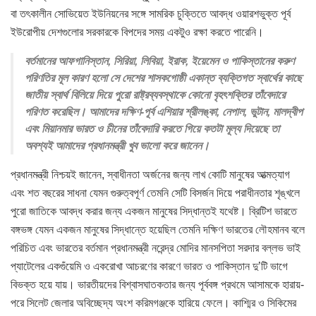
বা তৎকালীন সোভিয়েত ইউনিয়নের সঙ্গে সামরিক চুক্তিতে আবদ্ধ ওয়ারশভুক্ত পূর্ব
ইউরোপীয় দেশগুলোর সরকারকে বিপদের সময় একটুও রক্ষা করতে পারেনি।
বর্তমানের আফগানিস্তান, সিরিয়া, লিবিয়া, ইরাক, ইয়েমেন ও পাকিস্তানের করুণ
পরিণতির মূল কারণ হলো সে দেশের শাসকগোষ্ঠী একান্ত ব্যক্তিগত স্বার্থের কাছে
জাতীয় স্বার্থ বিলিয়ে দিয়ে পুরো রাষ্ট্রব্যবস্থাকে কোনো বৃহৎশক্তির তাঁবেদারে
পরিণত করেছিল। আমাদের দক্ষিণ-পূর্ব এশিয়ার শ্রীলঙ্কা, নেপাল, ভুটান, মালদ্বীপ
এবং মিয়ানমার ভারত ও চীনের তাঁবেদারি করতে গিয়ে কতটা মূল্য দিয়েছে তা
অবশ্যই আমাদের প্রধানমন্ত্রী খুব ভালো করে জানেন।
প্রধানমন্ত্রী নিশ্চয়ই জানেন, স্বাধীনতা অর্জনের জন্য লাখ কোটি মানুষের আত্মত্যাগ
এবং শত বছরের সাধনা যেমন গুরুত্বপূর্ণ তেমনি সেটি বিসর্জন দিয়ে পরাধীনতার শৃঙ্খলে
পুরো জাতিকে আবদ্ধ করার জন্য একজন মানুষের সিদ্ধান্তই যথেষ্ট। ব্রিটিশ ভারতে
বঙ্গভঙ্গ যেমন একজন মানুষের সিদ্ধান্তে হয়েছিল তেমনি দক্ষিণ ভারতের লৌহমানব বলে
পরিচিত এবং ভারতের বর্তমান প্রধানমন্ত্রী নরেন্দ্র মোদির মানসপিতা সরদার বল্লভ ভাই
প্যাটেলের একগুঁয়েমি ও একরোখা আচরণের কারণে ভারত ও পাকিস্তান দু’টি ভাগে
বিভক্ত হয়ে যায়। ভারতীয়দের বিশ্বাসঘাতকতার জন্য পূর্ববঙ্গ প্রথমে আসামকে হারায়-
পরে সিলেট জেলার অবিচ্ছেদ্য অংশ করিমগঞ্জকে হারিয়ে ফেলে। কাশ্মির ও সিকিমের