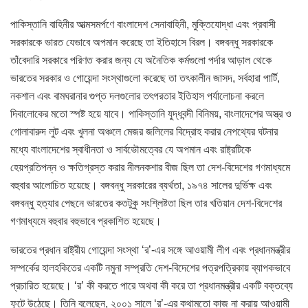
পাকিস্তানি বাহিনীর আত্মসমর্পণে বাংলাদেশ সেনাবাহিনী, মুক্তিযোদ্ধা এবং প্রবাসী
সরকারকে ভারত যেভাবে অপমান করেছে তা ইতিহাসে বিরল। বঙ্গবন্ধু সরকারকে
তাঁবেদারি সরকারে পরিণত করার জন্য যে অনৈতিক কর্মগুলো পর্দার আড়াল থেকে
ভারতের সরকার ও গোয়েন্দা সংস্থাগুলো করেছে তা তৎকালীন জাসদ, সর্বহারা পার্টি,
নকশাল এবং বামঘরানার গুপ্ত দলগুলোর তৎপরতার ইতিহাস পর্যালোচনা করলে
দিবালোকের মতো স্পষ্ট হয়ে যাবে। পাকিস্তানি যুদ্ধবন্দী বিনিময়, বাংলাদেশের অস্ত্র ও
গোলাবারুদ লুট এবং খুলনা অঞ্চলে মেজর জলিলের বিদ্রোহ করার নেপথ্যের ঘটনার
মধ্যে বাংলাদেশের স্বাধীনতা ও সার্বভৌমত্বের যে অপমান এবং রাষ্ট্রটিকে
হেয়প্রতিপন্ন ও ক্ষতিগ্রস্ত করার নীলনকশার বীজ ছিল তা দেশ-বিদেশের গণমাধ্যমে
বহুবার আলোচিত হয়েছে। বঙ্গবন্ধু সরকারের ব্যর্থতা, ১৯৭৪ সালের দুর্ভিক্ষ এবং
বঙ্গবন্ধু হত্যার পেছনে ভারতের কতটুকু সংশ্লিষ্টতা ছিল তার খতিয়ান দেশ-বিদেশের
গণমাধ্যমে বহুবার বহুভাবে প্রকাশিত হয়েছে।
ভারতের প্রধান রাষ্ট্রীয় গোয়েন্দা সংস্থা ‘র’-এর সঙ্গে আওয়ামী লীগ এবং প্রধানমন্ত্রীর
সম্পর্কের হালহকিতের একটি নমুনা সম্প্রতি দেশ-বিদেশের পত্রপত্রিকায় ব্যাপকভাবে
প্রচারিত হয়েছে। ‘র’ কী করতে পারে অথবা কী করে তা প্রধানমন্ত্রীর একটি বক্তব্যে
ফুটে উঠেছে। তিনি বলেছেন, ২০০১ সালে ‘র’-এর কথামতো কাজ না করায় আওয়ামী