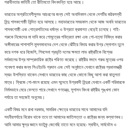
পরাধীনতার কাহিনী তো রীতিমতো কিংবদন্তি হয়ে আছে।
ভারতের অপ্রতিবেশীসুলভ আচরণের জন্য সেই অনাদিকাল থেকে দেশটির কট্টরপন্থী
হিন্দু শাসকগোষ্ঠী নিন্দিত হয়ে আসছে। মহাভারতের সময়কাল থেকে আজ অবধি ভারতের
শাসকগোষ্ঠী এবং গোত্রপতিদের ধর্মান্ধ ও উগ্রতা ক্রমাগত বেড়েই চলেছে। গাই-
গরুকে নিজেদের মা দাবি করে গোমূত্রের পবিত্রতা রক্ষা এবং গো-হত্যা নিষিদ্ধ করার
অঙ্গীকারের পাশাপাশি মুসলমানদের দেশ থেকে ঝেঁটিয়ে বিদায় করার উগ্র স্লোগান তুলে
কয়ে দশক ধরে বিজেপি, শিবসেনা প্রভৃতি দলের ক্ষমতা লাভ রাষ্ট্রটিকে বিশ্বের
সর্বকালের উগ্র সাম্প্রদায়িক রাষ্ট্রে পরিণত করেছে। রাষ্ট্রীয় মদদে গরুর মূত্রের ওপর
গবেষণা করার জন্য পিএইচডি প্রদান এবং সেই অনুষ্ঠানে যেখানে রাষ্ট্রের প্রধানমন্ত্রী
স্বয়ং উপস্থিত থাকেন সেখানে ভারতের কাছ থেকে কোনো কিছু আশা করা বাতুলতা
মাত্র। ফ্রিজে গো-মাংস রয়েছে এমন সন্দেহে উগ্রবাদী হিন্দুরা যেখানে একটি পরিবারকে
নির্মমভাবে মেরে ফেলতে পারে সেখানে গণতন্ত্র, সুশাসন কিংবা রাষ্ট্রীয় শৃঙ্খলা কোন
পর্যায়ে তা সহজেই অনুমেয়।
একটি বিষয় মনে রাখা দরকার, সামরিক ক্ষেত্রে ভারতের সাথে আমাদের যদি
সহনীয়পর্যায়ে বিরোধ থাকে তবে তা আমাদের জাতিসত্তা ও রাষ্ট্রের জন্য কল্যাণকর।
আমি আমার ক্ষুদ্র জ্ঞানে যতটুকু জেনেছি তাতে মনে হয়েছে- স্বাধীন, সার্বভৌম ও