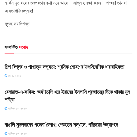
মার্কিন দূতাবাসের তৎপরতার কথা মনে আসে। আল্লাহ রক্ষা করুন। তাওবা! তাওবা!
আসতাগফিরুল্লাহ!
সূত্র: নয়াদিগন্ত
সম্পর্কিত
সংবাদ
HOME POST
শিল্প বিপ্লব ও পাশ্চাত্য সভ্যতা: শ্রমিক শোষণের উপনিবেশিক ধারাবাহিকতা
মে ২, ২০২৬
SLIDE
বেলায়াত-এ-ফকিহ: অর্ধশতাব্দি ধরে ইরানের ইসলামি প্রজাতন্ত্র টিকে থাকার মূল
শক্তি
এপ্রিল ১৯, ২০২৬
HOME POST
বাঙালি মুসলমানের পহেলা বৈশাখ; শেকড়ের সন্ধানে, পরিচয়ের উদ্‌যাপনে
এপ্রিল ১৩, ২০২৬