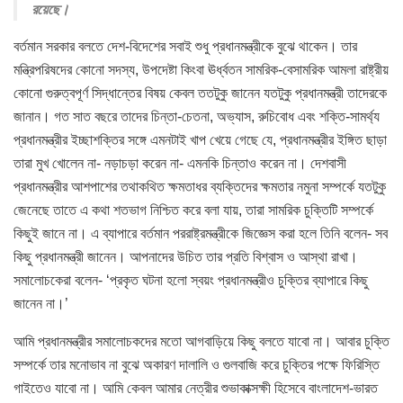
রয়েছে।
বর্তমান সরকার বলতে দেশ-বিদেশের সবাই শুধু প্রধানমন্ত্রীকে বুঝে থাকেন। তার
মন্ত্রিপরিষদের কোনো সদস্য, উপদেষ্টা কিংবা ঊর্ধ্বতন সামরিক-বেসামরিক আমলা রাষ্ট্রীয়
কোনো গুরুত্বপূর্ণ সিদ্ধান্তের বিষয় কেবল ততটুকু জানেন যতটুকু প্রধানমন্ত্রী তাদেরকে
জানান। গত সাত বছরে তাদের চিন্তা-চেতনা, অভ্যাস, রুচিবোধ এবং শক্তি-সামর্থ্য
প্রধানমন্ত্রীর ইচ্ছাশক্তির সঙ্গে এমনটাই খাপ খেয়ে গেছে যে, প্রধানমন্ত্রীর ইঙ্গিত ছাড়া
তারা মুখ খোলেন না- নড়াচড়া করেন না- এমনকি চিন্তাও করেন না। দেশবাসী
প্রধানমন্ত্রীর আশপাশের তথাকথিত ক্ষমতাধর ব্যক্তিদের ক্ষমতার নমুনা সম্পর্কে যতটুকু
জেনেছে তাতে এ কথা শতভাগ নিশ্চিত করে বলা যায়, তারা সামরিক চুক্তিটি সম্পর্কে
কিছুই জানে না। এ ব্যাপারে বর্তমান পররাষ্ট্রমন্ত্রীকে জিজ্ঞেস করা হলে তিনি বলেন- সব
কিছু প্রধানমন্ত্রী জানেন। আপনাদের উচিত তার প্রতি বিশ্বাস ও আস্থা রাখা।
সমালোচকেরা বলেন- ‘প্রকৃত ঘটনা হলো স্বয়ং প্রধানমন্ত্রীও চুক্তির ব্যাপারে কিছু
জানেন না।’
আমি প্রধানমন্ত্রীর সমালোচকদের মতো আগবাড়িয়ে কিছু বলতে যাবো না। আবার চুক্তি
সম্পর্কে তার মনোভাব না বুঝে অকারণ দালালি ও গুলবাজি করে চুক্তির পক্ষে ফিরিস্তি
গাইতেও যাবো না। আমি কেবল আমার নেত্রীর শুভাকাক্সক্ষী হিসেবে বাংলাদেশ-ভারত