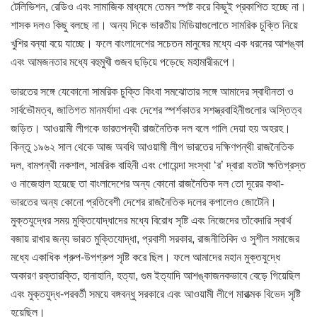
টেলিভিশন, রেডিও এবং সামাজিক মাধ্যমে তেমন স্পষ্ট করে কিছুই প্রকাশিত হচ্ছে না।
শাসক দলও কিছু বলছে না। অন্য দিকে ভারতীয় মিডিয়াগুলোতে সামরিক চুক্তি নিয়ে
খুশির বন্যা বয়ে যাচ্ছে। ফলে বাংলাদেশের সচেতন মানুষের মধ্যে এক ধরনের আশঙ্কা
এবং আমজনতার মধ্যে বহুমুখী গুজব ছড়িয়ে পড়েছে মহামারীরূপে।
ভারতের সঙ্গে যেকোনো সামরিক চুক্তি কিংবা সমঝোতার সঙ্গে আমাদের স্বাধীনতা ও
সার্বভৌমত্ব, জাতিগত মানমর্যাদা এবং দেশের স্পর্শকাতর সশস্ত্রবাহিনীগুলোর অস্তিত্ব
জড়িত। আওয়ামী লীগকে ভারতপন্থী রাজনৈতিক দল বলে গালি দেয়া হয় অহরহ।
কিন্তু ১৯৬২ সাল থেকে আজ অবধি আওয়ামী লীগ ভারতের দক্ষিণপন্থী রাজনৈতিক
দল, বামপন্থী নকশাল, সামরিক বাহিনী এবং গোয়েন্দা সংস্থা ‘র’ দ্বারা যতটা ক্ষতিগ্রস্ত
ও নাজেহাল হয়েছে তা বাংলাদেশের অন্য কোনো রাজনৈতিক দল তো দূরের কথা-
ভারতের অন্য কোনো প্রতিবেশী দেশের রাজনৈতিক দলের কপালেও জোটেনি।
মুক্তযুদ্ধের সময় মুক্তিযোদ্ধাদের মধ্যে বিরোধ সৃষ্টি এবং নিজেদের তাঁবেদারি স্বার্থ
বজায় রাখার জন্য ভারত মুক্তিযোদ্ধা, প্রবাসী সরকার, রাজনীতিবিদ ও সুশীল সমাজের
মধ্যে একাধিক গ্রুপ-উপগ্রুপ সৃষ্টি করে ছিল। ফলে আমাদের মহান মুক্তযুদ্ধে
অকারণ রক্তারক্তি, হানাহানি, হত্যা, গুম ইত্যাদি আশঙ্কাজনকভাবে বেড়ে গিয়েছিল
এবং মুক্তযুদ্ধ-পরবর্তী সময়ে বঙ্গবন্ধু সরকারে এবং আওয়ামী লীগে মারাত্মক বিভেদ সৃষ্টি
হয়েছিল।