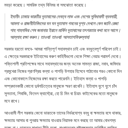
মহড়া করেছে। সামরিক তথ্য বিনিময় বা সমঝোতা করেছে।
ইদানীং ঢাকায় ভারতীয় দূতাবাসের দেবত্ব লাভ এবং দেশের সুবিধাবাদী ব্যবসায়ী,
আমলা ও রাজনীতিবিদদের ঘন ঘন দূতাবাস গমনের দৃশ্য দেখলে কেন জানি রেজা
শাহ পাহলভির শেষ জমানায় ইরানে মার্কিন দূতাবাসের তৎপরতার কথা মনে আসে।
আল্লাহ রক্ষা করুন। তাওবা! তাওবা! আসতাগফিরুল্লাহ!
সরকার হয়তো বলবে- আমরা শান্তিপূর্ণ সহাবস্থান চাই এবং বন্ধুত্বপূর্ণ পরিবেশ চাই।
এ ক্ষেত্রে সরকারকে ইতিহাসের করুণ কাহিনীগুলো থেকে শিক্ষা নেয়ার পরামর্শ দেবো।
শক্তিশালী প্রতিপক্ষের সাথে সহাবস্থানের জন্য অনেক সামন্ত রাজা, নবাব, জমিদার
প্রমুখেরা নিজের প্রাণপ্রিয় কন্যা ও পাগড়ি উপহার হিসেবে পাঠানোর পরও কোনো দিন
এবং কোনোকালে নিজেদের রক্ষা করতে পারেননি। ইতিহাস কন্যা ও পাগড়ি
সম্প্রদানকারী কোনো দুর্বলচিত্তের মানুষকে স্মরণ রাখেনি। ইতিহাস যুগে যুগে চাঁদ
সুলতানা, শিবাজি, ফিদেল ক্যাস্ট্রো, হো চি মিন বা চিয়াং কাইসেকের মতো মানুষকে
মনে রাখে।
আওয়ামী লীগ সরকার কেনো ভারতকে তাদের নির্ভরযোগ্য বন্ধু বা ক্ষমতায় বসে থাকার,
ক্ষমতায় আসার বা পুনরায় ক্ষমতায় যাওয়ার নিয়ামক মনে করছে তা আমার বোধগম্য
হচ্ছে না। ভারতের সাধারণ নীতি হলো- বাংলাদেশের রাষ্ট্রক্ষমতায় অধিষ্ঠিত ব্যক্তি,