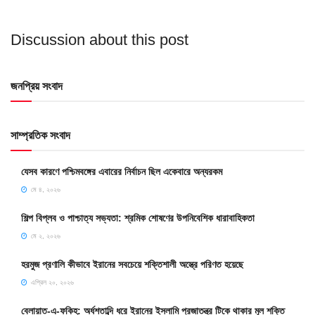
Discussion about this post
জনপ্রিয় সংবাদ
সাম্প্রতিক সংবাদ
যেসব কারণে পশ্চিমবঙ্গের এবারের নির্বাচন ছিল একেবারে অন্যরকম
মে ৪, ২০২৬
শিল্প বিপ্লব ও পাশ্চাত্য সভ্যতা: শ্রমিক শোষণের উপনিবেশিক ধারাবাহিকতা
মে ২, ২০২৬
হরমুজ প্রণালি কীভাবে ইরানের সবচেয়ে শক্তিশালী অস্ত্রে পরিণত হয়েছে
এপ্রিল ২০, ২০২৬
বেলায়াত-এ-ফকিহ: অর্ধশতাব্দি ধরে ইরানের ইসলামি প্রজাতন্ত্র টিকে থাকার মূল শক্তি