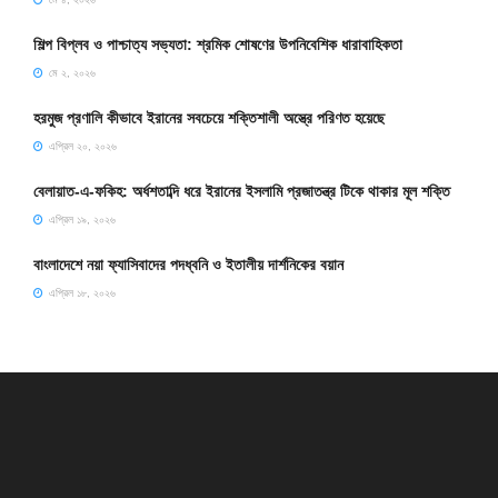
শিল্প বিপ্লব ও পাশ্চাত্য সভ্যতা: শ্রমিক শোষণের উপনিবেশিক ধারাবাহিকতা
মে ২, ২০২৬
হরমুজ প্রণালি কীভাবে ইরানের সবচেয়ে শক্তিশালী অস্ত্রে পরিণত হয়েছে
এপ্রিল ২০, ২০২৬
বেলায়াত-এ-ফকিহ: অর্ধশতাব্দি ধরে ইরানের ইসলামি প্রজাতন্ত্র টিকে থাকার মূল শক্তি
এপ্রিল ১৯, ২০২৬
বাংলাদেশে নয়া ফ্যাসিবাদের পদধ্বনি ও ইতালীয় দার্শনিকের বয়ান
এপ্রিল ১৮, ২০২৬