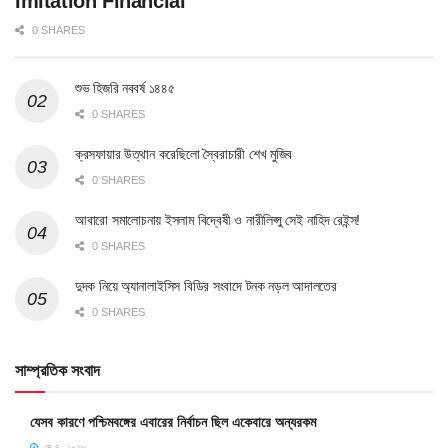
Imitation Financial
0 SHARES
শুভ হিজরি নববর্ষ ১৪৪৫
0 SHARES
ক্রসফায়ার উত্থান করেছিলো স্বৈরাচারী শেখ মুজিব
0 SHARES
আবারো সমালোচনায় ইসলাম বিদ্বেষী ও নারীলিপ্সু সেই নাহিদ রেইন্স!
0 SHARES
দুদক নিয়ে অ্যানালাইসিস বিডির সংবাদে টনক নড়ল আদালতের
0 SHARES
সাম্প্রতিক সংবাদ
যেসব কারণে পশ্চিমবঙ্গের এবারের নির্বাচন ছিল একেবারে অন্যরকম
মে ৪, ২০২৬