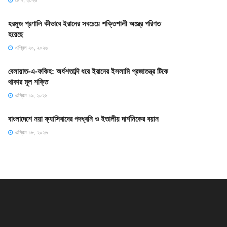
মে ২, ২০২৬
হরমুজ প্রণালি কীভাবে ইরানের সবচেয়ে শক্তিশালী অস্ত্রে পরিণত
হয়েছে
এপ্রিল ২০, ২০২৬
বেলায়াত-এ-ফকিহ: অর্ধশতাব্দি ধরে ইরানের ইসলামি প্রজাতন্ত্র টিকে
থাকার মূল শক্তি
এপ্রিল ১৯, ২০২৬
বাংলাদেশে নয়া ফ্যাসিবাদের পদধ্বনি ও ইতালীয় দার্শনিকের বয়ান
এপ্রিল ১৮, ২০২৬