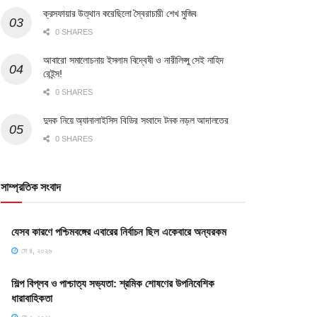
ক্রসফায়ার উত্থান করেছিলো স্বৈরাচারী শেখ মুজিব
0 SHARES
আবারো সমালোচনায় ইসলাম বিদ্বেষী ও নারীলিপ্সু সেই নাহিদ
রেইন্স!
0 SHARES
দুদক নিয়ে অ্যানালাইসিস বিডির সংবাদে টনক নড়ল আদালতের
0 SHARES
সাম্প্রতিক সংবাদ
যেসব কারণে পশ্চিমবঙ্গের এবারের নির্বাচন ছিল একেবারে অন্যরকম
মে ৪, ২০২৬
শিল্প বিপ্লব ও পাশ্চাত্য সভ্যতা: শ্রমিক শোষণের উপনিবেশিক
ধারাবাহিকতা