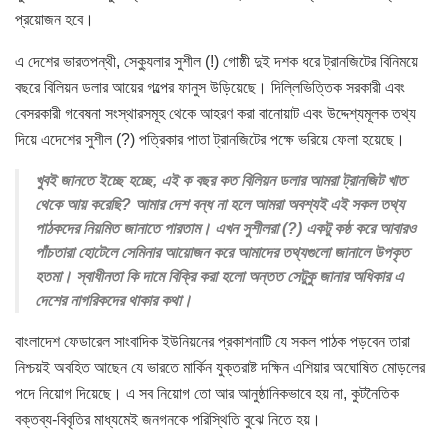
প্রয়োজন হবে।
এ দেশের ভারতপন্থী, সেক্যুলার সুশীল (!) গোষ্ঠী দুই দশক ধরে ট্রানজিটের বিনিময়ে
বছরে বিলিয়ন ডলার আয়ের গল্পের ফানুস উড়িয়েছে। দিল্লিভিত্তিক সরকারী এবং
বেসরকারী গবেষনা সংস্থারসমূহ থেকে আহরণ করা বানোয়াট এবং উদ্দেশ্যমূলক তথ্য
দিয়ে এদেশের সুশীল (?) পত্রিকার পাতা ট্রানজিটের পক্ষে ভরিয়ে ফেলা হয়েছে।
খুবই জানতে ইচ্ছে হচ্ছে, এই ক বছর কত বিলিয়ন ডলার আমরা ট্রানজিট খাত
থেকে আয় করেছি? আমার দেশ বন্ধ না হলে আমরা অবশ্যই এই সকল তথ্য
পাঠকদের নিয়মিত জানাতে পারতাম। এখন সুশীলরা (?) একটু কষ্ঠ করে আবারও
পাঁচতারা হোটেলে সেমিনার আয়োজন করে আমাদের তথ্যগুলো জানালে উপকৃত
হতমা। স্বাধীনতা কি দামে বিক্রি করা হলো অন্তত সেটুকু জানার অধিকার এ
দেশের নাগরিকদের থাকার কথা।
বাংলাদেশ ফেডারেল সাংবাদিক ইউনিয়নের প্রকাশনাটি যে সকল পাঠক পড়বেন তারা
নিশ্চয়ই অবহিত আছেন যে ভারতে মার্কিন যুক্তরাষ্ট দক্ষিন এশিয়ার অঘোষিত মোড়লের
পদে নিয়োগ দিয়েছে। এ সব নিয়োগ তো আর আনুষ্ঠানিকভাবে হয় না, কুটনৈতিক
বক্তব্য-বিবৃতির মাধ্যমেই জনগনকে পরিস্থিতি বুঝে নিতে হয়।