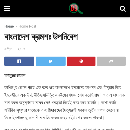
Home
Home Post
বাংলাদেশ ক্রমশঃ উপনিবেশ
এপ্রিল ৪, ২০১৭
মাহমুদুর রহমান
কাশিমপুর জেলে প্রায় এক বছর ধরে বাংলাদেশে ইসলামের আগমন এবং বিস্তার নিয়ে
ইংরেজীতে এক দীর্ঘ, ইতিহাসভিত্তিক বইয়ের খসড়া শেষ করেছিলাম। গত এ মাস এক
নানা রকম অসুস্থতার মধ্যে সেই খসড়াটা নিয়েই কাজ করে চলেছি। আশা করছি
শারীরিক সুস্থতা সাপেক্ষে এবং সিন্দাবাদের দৈত্যরুপী সরকার তৃতীয় দফায় জেলে না
নিলে
ইনশাল্লাহ্ আগামী মাস তিনেকের মধ্যে বইটা শেষ করতে পারবো।
এর মধ্যে বাংলায় আর তেমন কিছু লিখিনি। জানুয়ারী ৩১ তারিখ থেকে আকস্মাৎ