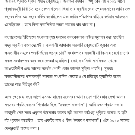
জিয়ারই প্রয়াত স্বামী শহীদ প্রেসিডেন্ট জিয়াউর রহমান। শুধু তাই নয় ২০০১ সালে
প্রধানমন্ত্রী নির্বাচিত হয়ে বেগম খালেদা জিয়া তার স্বামীর দেয়া প্রেসক্লাবের জমির ৩৩
বছরের লীজ ৯৯ বছরে বর্ধিত করেছিলেন এবং জমির পরিমাণও বাড়িয়ে বর্তমান আয়তনে
এনেছিলেন। তবে কিনা ফ্যাসিস্টরা লজ্জা-শরমের ধার ধারে না।
বাংলাদেশের ইতিহাসে সংবাদমাধ্যম দলনের কলংকজনক নজির স্থাপন করা হয়েছিল
সদ্য স্বাধীন বাংলাদেশেই। বাকশালী জামানায় সরকারি প্রেসনোট প্রচার এবং
ক্ষমতাসীন মহলের গুনকীর্তনের জন্যে চারটি সংবাদপত্র সরকারী মারিকানায় রেখে দেশের
সকল সংবাদপত্র বন্ধ করে দেওয়া হয়েছিল। সেই ফ্যাসিস্ট মানসিকতা থেকে
আওয়ামীলীগ এবং তাদের সমর্থক গোষ্ঠী কোন কালেই মুক্তি পায়নি। সুতরাং
ক্ষমতাসীনদের পক্ষাবলম্বী দলবাজ সাংবাদিক নেতারাও যে চরিত্রে ফ্যাসিস্ট হবেন
তাদের আর বিচিত্র কী?
আজ থেকে ৯ বছর আগে ২০০৮ সালের নভেম্বর আমার দেশ পত্রিকায় লেখা আমার
মন্তব্য প্রতিবেদনের শিরোনাম ছিল, “নবরুপে বাকশাল”। আমি যখন প্রথম দফায়
কারাবন্দী সেই সময় একুশে বইমেলায় আমার স্ত্রী অনেক কাঠখড় পুড়িয়ে আমার যে দুটি
বই প্রকাশ করেছিল। তার একটির নাম ও ছিল “নবরুপে বাকশাল”। এটা ২০১০ সালের
ফেব্রুয়ারী মাসের কথা।