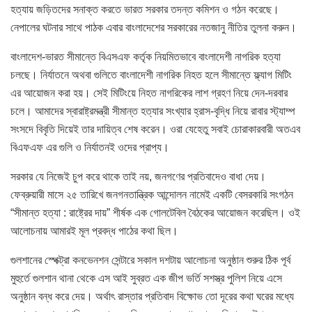
হত্যায় জড়িতদের সনাক্ত করতে ভারত সরকার তদন্ত কমিশন ও গঠন করেছে।
নেপালের ঘটনার সাথে পাঠক এবার বাংলাদেশের সরকারের নতজানু নীতির তুলনা করুন।
বাংলাদেশ-ভারত সীমান্তে বিএসএফ কর্তৃক নিয়মিতভাবে বাংলাদেশী নাগরিক হত্যা
চলছে। নির্যাতনে অথবা গুলিতে বাংলাদেশী নাগরিক নিহত হলে সীমান্তে ফ্ল্যাগ মিটিং
এর আয়োজন করা হয়। সেই মিটিংয়ে নিহত নাগরিকের লাশ গ্রহণ নিয়ে দেন-দরবার
চলে। আমাদের স্বারাষ্ট্রমন্ত্রী সীমান্ত হত্যার সংখ্যার হ্রাস-বৃদ্ধি নিয়ে রাবার স্ট্যাম্প
সংসদে বিবৃতি দিয়েই তার দায়িত্ব শেষ করেন। ওরা যেহেতু সবাই চোরাকারবারী অতএব
বিএফএফ এর গুলি ও নির্যাতনই ওদের প্রাপ্য।
সরকার যে নিজেই চুপ করে থাকে তাই নয়, জনগণের প্রতিবাদেও বাধা দেয়।
ফেব্রুয়ারী মাসে ২৫ তারিখে জনগনতান্ত্রিক আন্দোলন নামেই একটি বেসরকারি সংগঠন
“সীমান্ত হত্যা : রাষ্ট্রের দায়” শীর্ষক এক গোলটেবিল বৈঠকের আয়োজন করেছিল। ওই
আলোচনায় আমারই মূল প্রবদ্ধ পাঠের কথা ছিল।
গুলশানের স্পেক্ট্রা কনভেনশন সেন্টারে সকাল দশটায় আলোচনা অনুষ্ঠান শুরুর ঠিক পূর্ব
মুহুর্তে গুলশান থানা থেকে এস আই সুব্রত এক জীপ ভর্তি সশস্ত্র পুলিশ নিয়ে এসে
অনুষ্ঠান বন্ধ করে দেয়। অর্থাৎ রাস্তার প্রতিবাদ বিক্ষোভ তো দূরের কথা ঘরের মধ্যে