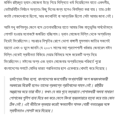
মার্কিন রাষ্ট্রদূত ড্যান মোজেনা উড়ে গিয়ে দিল্লিতে ধর্না দিয়েছিলেন যাতে একদলীয়,
ভোটারবিহীন নির্বাচন অন্ততঃ কিছু দিনের জন্য হলেও বিলম্বিত করা যায়। তার চেষ্ঠা
কতটা লোকদেখানো ছিলো, আর কতখানিই বা আন্তরিক ছিলো সেটা আমার জানা নেই।
আমি শুধু কাশিমপুর জেলে বসে চেতনাধারীদের হাতে আমার নিজ মাতৃভূমির সার্বভৌমত্ব
লোপাট হওয়ার মনোকষ্টে জর্জরিত হচ্ছিলাম। ড্যান মোজেনা দিল্লি থেকে অশ্বডিম্ব
নিয়েই ফিরেছিলেন। সচরাচর বিস্মৃতির রোগে ভোগা বাঙ্গালী মুসলমান জাতির সকলেই
হয়তো এখন ও ভুলে জাননি যে ২০০৭ সালের মহা প্রতাপশালী খর্বকায় জেনারেল মঈন
দিল্লি থেকেই স্বাধীনতা বিকিয়ে দেয়ার বিনিময়ে সঙ্গে কয়েকটি অশ্ব নিয়ে
ফিরেছিলেন। মঈনের অশ্ব এবং ড্যান মোজেনার অশ্বডিম্বের পরিবর্তে পুরো
বাংলাদেশের ললাটে মোদির ভারত পরাধিনতার ছাপ একেবারে খোদাই করে দিয়েছে।
দুর্ভাগ্যের বিষয় হলো, বাংলাদেশের জনগোষ্ঠীর সংখ্যাগরিষ্ঠ অংশ জবরদখলকারী
সরকারের বিরোধী হলেও তাদের প্রকাশ্যে প্রতিবাদের সাহস নেই। রাষ্ট্রীয়
সন্ত্রাসের ভয়ে তারা ভীত। কখন যে কার গৃহে মধ্যরাতে পোশাকধারী অথবা সাধারণ
পোশাকের পুলিশ হানা দিয়ে গুম করে ফেলে কিংবা ক্রয়ফায়ারে হত্যা করে তার কোন
ঠিক নেই। এই ভীতিকে ব্যবহার করেই ক্ষমতাসীন শাসক গোষ্ঠী গনতন্ত্রের সঙ্গে
স্বাধীনতাও লোপাট করে দিয়েছে।