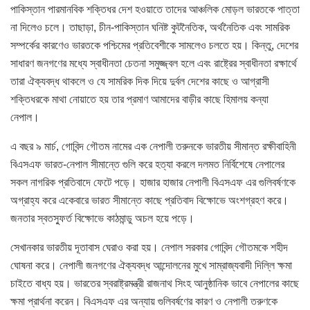
পাকিস্তান পারমানবিক শক্তিধর দেশ হওয়াতে তাদের আঞ্চলিক মোড়ল ভারতকে পাত্তা
না দিলেও চলে। তাছাড়া, চীন-পাকিস্তান ঘনিষ্ট কুটনৈতিক, অর্থনৈতিক এবং সামরিক
সম্পর্কের কারণেও ভারতকে পশ্চিমের প্রতিবেশীকে সামলেও চলতে হয়। কিন্তু, দেশের
সাধারণ জনগণের মধ্যে স্বাধীনতা চেতনা সমুজ্জ্বল হলে এবং রাষ্ট্রের স্বাধীনতা রক্ষার্থে
তারা ঐক্যবদ্ধ থাকলে ও যে সামরিক দিক দিয়ে দুর্বল দেশের কাছে ও আগ্রাসী
শক্তিধরকে মাথা নোয়াতে হয় তার প্রমাণ আমাদের বাড়ীর কাছে হিমালয় কন্যা
নেপাল।
এ বছর ৯ মার্চ, গোবিন্দ গৌতম নামের এক নেপালী তরুনকে ভারতীয় সীমান্ত রক্ষীবাহিনী
বিএসএফ ভারত-নেপাল সীমান্তে গুলি করে হত্যা করলে দলমত নির্বিশেষে নেপালের
সকল নাগরিক প্রতিবাদে ফেটে পড়ে। হাজার হাজার নেপালী বিএসএফ এর গুলিবর্ষণকে
অগ্রাহ্য করে একেবারে ভারত সীমান্তে কাছে প্রতিবাদ বিক্ষোভে অংশগ্রহণ করে।
জনতার স্বতস্ফুর্ত বিক্ষোভে কাঠমান্ডু অচল হয়ে পড়ে।
সেখানকার ভারতীয় দূতাবাস ঘেরাও করা হয়। নেপাল সরকার গোবিন্দ গৌতমকে শহীদ
ঘোষনা করে। নেপালী জনগণের ঐক্যবদ্ধ আন্দোলনের মুখে সাম্রাজ্যবাদী দিল্লি ক্ষমা
চাইতে বাধ্য হয়। ভারতের স্বরাষ্ট্রমন্ত্রী রাজনাথ সিংহ আনুষ্ঠানিক ভাবে নেপালের কাছে
ক্ষমা প্রার্থনা করেন। বিএসএফ এর অন্যায় গুলিবর্ষণের কারণ ও নেপালী তরুণকে