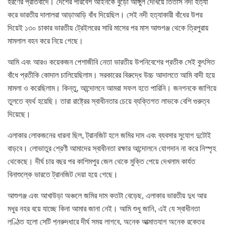
হরণের প্রতিবাদে। দেশের পরিবেশ আইনকে বুড়ো আঙ্গুল দেখিয়ে তিতাস নদী হত্যা
করে ভারতীয় দালালরা আড়াআড়ি বাঁধ দিয়েছিল। সেই নদী হত্যাকারী বাঁধের উপর
দিয়েই ১৩০ চাকার ভারতীয় ট্রেইলরের সারি মাসের পর মাস আশুগঞ্জ থেকে ত্রিপুরায়
মামলাল বহন করে নিয়ে গেছে।
আমি এবং আরও কয়েকজন পেশাজীবি নেতা ভারতীয় উপনিবেশের প্রতীক সেই কুৎসিত
বাঁধে প্রতীকি কোদাল চালিয়েছিলাম। সরকারের বিরুদ্ধে উচ্চ আদালতে আমি বাদী হয়ে
মামলা ও করেছিলাম। কিন্তু, আন্দোলনে আমরা সফল হতে পারিনি। জনগনকে জাগিয়ে
তুলতে ব্যর্থ হয়েছি। তারা রাষ্ট্রের স্বাধীনতার চেয়ে ব্যক্তিগত লাভকে বেশি গুরুত্ব
দিয়েছে।
এলাকার লোকজনের ধারনা ছিল, ট্রানজিট হলে জমির দাম এবং ব্যবসার সুযোগ দুটোই
বাড়বে। লোভাতুর শ্রেণী আমাদের স্বাধীনতা রক্ষার আন্দোলনে যোগদান না করে নিস্পৃহ
থেকেছে। দীর্ঘ চার বছর পর কাশিমপুর জেল থেকে মুক্তি পেয়ে দেখলাম কার্যত
বিনাশুল্কে ভারতে ট্রানজিট দেয়া হয়ে গেছে।
আশুগঞ্জ এবং আখাউড়া অঞ্চলে জমির দাম কতটা বেড়েছ, এলাকার ভারতীয় দুধ আর
মধুর নহর বয়ে যাচ্ছে কিনা আমার জানা নেই। আমি শুধু জানি, এই যে স্বাধীনতা
লুণ্ঠিত হলো সেটি পুনরুদ্ধারে দীর্ঘ সময় লাগবে, অনেক আত্মাত্যাগ অনেক রক্তের