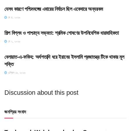
যেসব কারণে পশ্চিমবঙ্গের এবারের নির্বাচন ছিল একেবারে অন্যরকম
মে ৪, ২০২৬
HOME POST
শিল্প বিপ্লব ও পাশ্চাত্য সভ্যতা: শ্রমিক শোষণের উপনিবেশিক ধারাবাহিকতা
মে ২, ২০২৬
SLIDE
বেলায়াত-এ-ফকিহ: অর্ধশতাব্দি ধরে ইরানের ইসলামি প্রজাতন্ত্র টিকে থাকার মূল
শক্তি
এপ্রিল ১৯, ২০২৬
Discussion about this post
জনপ্রিয় সংবাদ