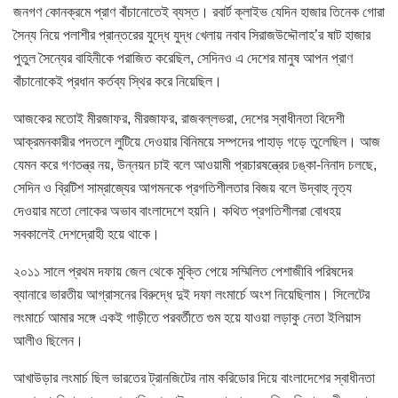
জনগণ কোনক্রমে প্রাণ বাঁচানোতেই ব্যস্ত। রবার্ট ক্লাইভ যেদিন হাজার তিনেক গোরা
সৈন্য নিয়ে পলাশীর প্রান্তরের যুদ্ধে যুদ্ধ খেলায় নবাব সিরাজউদ্দৌলাহ’র ষাট হাজার
পুতুল সৈন্যের বাহিনীকে পরাজিত করেছিল, সেদিনও এ দেশের মানুষ আপন প্রাণ
বাঁচানোকেই প্রধান কর্তব্য স্থির করে নিয়েছিল।
আজকের মতোই মীরজাফর, মীরজাফর, রাজবল্লভরা, দেশের স্বাধীনতা বিদেশী
আক্রমনকারীর পদতলে লুটিয়ে দেওয়ার বিনিময়ে সম্পদের পাহাড় গড়ে তুলেছিল। আজ
যেমন করে গণতন্ত্র নয়, উন্নয়ন চাই বলে আওয়ামী প্রচারষন্ত্রের ঢঙ্কা-নিনাদ চলছে,
সেদিন ও ব্রিটিশ সাম্রাজ্যের আগমনকে প্রগতিশীলতার বিজয় বলে উদ্বাহু নৃত্য
দেওয়ার মতো লোকের অভাব বাংলাদেশে হয়নি। কথিত প্রগতিশীলরা বোধহয়
সবকালেই দেশদ্রোহী হয়ে থাকে।
২০১১ সালে প্রথম দফায় জেল থেকে মুক্তি পেয়ে সম্মিলিত পেশাজীবি পরিষদের
ব্যানারে ভারতীয় আগ্রাসনের বিরুদ্ধে দুই দফা লংমার্চে অংশ নিয়েছিলাম। সিলেটের
লংমার্চে আমার সঙ্গে একই গাড়ীতে পরবর্তীতে গুম হয়ে যাওয়া লড়াকু নেতা ইলিয়াস
আলীও ছিলেন।
আখাউড়ার লংমার্চ ছিল ভারতের ট্রানজিটের নাম করিডোর দিয়ে বাংলাদেশের স্বাধীনতা