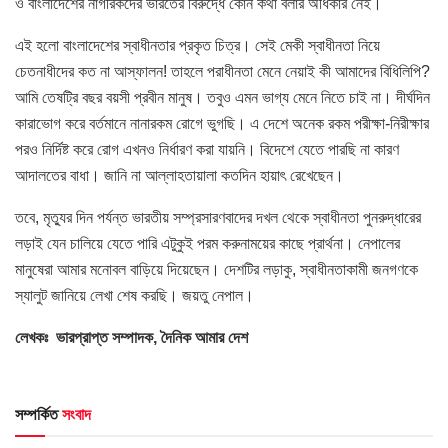
ও বাংলাদেশের নাগরিকদের ভারতের বিরুদ্ধে কোন কথা বলার অধিকার নেই।
এই হলো বাংলাদেশের স্বাধীনতার প্রকৃত চিত্র। সেই মেকী স্বাধীনতা নিয়ে
চেতনাধীদের কত না আস্ফালন! তাহলে পরাধীনতা মেনে নেয়াই কী আমাদের বিধিলিপি?
আমি তেষট্রি বছর বয়সী প্রবীন মানুষ। তবুও এমন ভাগ্য মেনে নিতে চাই না। দীর্ঘদিন
কারাভোগ করে বর্তমানে নানারকম রোগে ভুগছি। এ দেশে অনেক রকম পরীক্ষা-নিরীক্ষার
পরও নির্দিষ্ট করে রোগ এখনও নির্ধারণ করা যায়নি। বিদেশে যেতে পারছি না কারণ
আদালতের বাধা। জানি না আল্লাহতায়ালা কতদিন হায়াৎ রেখেছেন।
তবে, মৃত্যুর দিন পর্যন্ত ভারতীয় সম্প্রসারণবাদের দখল থেকে স্বাধীনতা পুনরুদ্ধারের
লড়াই যেন চালিয়ে যেতে পারি এটুকুই পরম করুনাময়ের কাছে প্রার্থনা। নেপালের
মানুষেরা আমার মনোবল বাড়িয়ে দিয়েছেন। দেশটির লড়াকু, স্বাধীনতাকামী জনগণকে
স্যালুট জানিয়ে লেখা শেষ করছি। জয়তু নেপাল।
লেখকঃ ভারপ্রাপ্ত সম্পাদক, দৈনিক আমার দেশ
সম্পর্কিত
সংবাদ
HOME POST