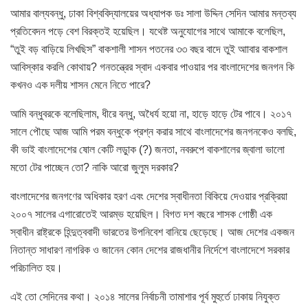
আমার বাল্যবন্ধু, ঢাকা বিশ্ববিদ্যালয়ের অধ্যাপক ডঃ সালা উদ্দিন সেদিন আমার মন্তব্য
প্রতিবেদন পড়ে বেশ বিরক্তই হয়েছিল। যথেষ্ট অনুযোগের সাথে আমাকে বলেছিল,
“তুই বড় বাড়িয়ে লিখছিস” বাকশালী শাসন পতনের ৩৩ বছর বাদে তুই আাবার বাকশাল
আবিস্কার করলি কোথায়? গনতন্ত্রের স্বাদ একবার পাওয়ার পর বাংলাদেশের জনগন কি
কখনও এক দলীয় শাসন মেনে নিতে পারে?
আমি বন্ধুবরকে বলেছিলাম, ধীরে বন্ধু, অধৈর্য হয়ো না, হাড়ে হাড়ে টের পাবে। ২০১৭
সালে পৌছে আজ আমি পরম বন্ধুকে প্রশ্ন করার সাথে বাংলাদেশের জনগনকেও বলছি,
কী ভাই বাংলাদেশের ষোল কেটি লড়াুক (?) জনতা, নবরুপে বাকশালের জ্বালা ভালো
মতো টের পাচ্ছেন তো? নাকি আরো জুলুম দরকার?
বাংলাদেশের জনগণের অধিকার হরণ এবং দেশের স্বাধীনতা বিকিয়ে দেওয়ার প্রক্রিয়া
২০০৭ সালের এগারোতেই আরম্ভ হয়েছিল। বিগত দশ বছরে শাসক গোষ্ঠী এক
স্বাধীন রাষ্ট্রকে হিন্দুত্ববাদী ভারতের উপনিবেশ বানিয়ে ছেড়েছে। আজ দেশের একজন
নিতান্ত সাধারণ নাগরিক ও জানেন কোন দেশের রাজধানীর নির্দেশে বাংলাদেশে সরকার
পরিচালিত হয়।
এই তো সেদিনের কথা। ২০১৪ সালের নির্বাচনী তামাশার পূর্ব মুহুর্তে ঢাকায় নিযুক্ত