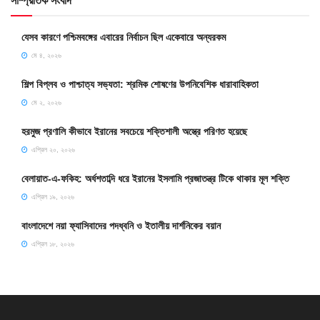
সাম্প্রতিক সংবাদ
যেসব কারণে পশ্চিমবঙ্গের এবারের নির্বাচন ছিল একেবারে অন্যরকম
মে ৪, ২০২৬
শিল্প বিপ্লব ও পাশ্চাত্য সভ্যতা: শ্রমিক শোষণের উপনিবেশিক ধারাবাহিকতা
মে ২, ২০২৬
হরমুজ প্রণালি কীভাবে ইরানের সবচেয়ে শক্তিশালী অস্ত্রে পরিণত হয়েছে
এপ্রিল ২০, ২০২৬
বেলায়াত-এ-ফকিহ: অর্ধশতাব্দি ধরে ইরানের ইসলামি প্রজাতন্ত্র টিকে থাকার মূল শক্তি
এপ্রিল ১৯, ২০২৬
বাংলাদেশে নয়া ফ্যাসিবাদের পদধ্বনি ও ইতালীয় দার্শনিকের বয়ান
এপ্রিল ১৮, ২০২৬