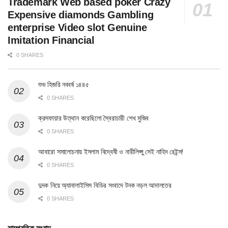
Trademark Web based poker Crazy
Expensive diamonds Gambling
enterprise Video slot Genuine
Imitation Financial
0 SHARES
শুভ হিজরি নববর্ষ ১৪৪৫
0 SHARES
ক্রসফায়ার উত্থান করেছিলো স্বৈরাচারী শেখ মুজিব
0 SHARES
আবারো সমালোচনায় ইসলাম বিদ্বেষী ও নারীলিপ্সু সেই নাহিদ রেইন্স!
0 SHARES
দুদক নিয়ে অ্যানালাইসিস বিডির সংবাদে টনক নড়ল আদালতের
0 SHARES