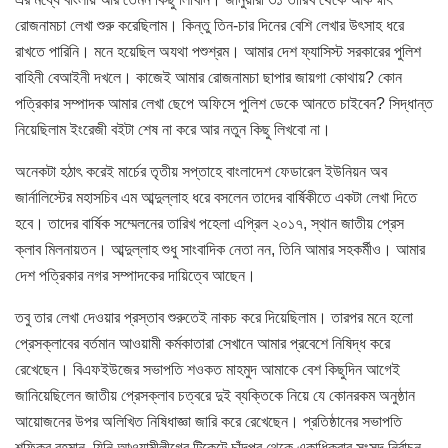
রোজনামচা লেখা শুরু করেছিলাম। কিন্তু তিন-চার দিনের বেশি লেখার উৎসাহ ধরে
রাখতে পারিনি। মনে হয়েছিল অযথা পশুশ্রম। আমার দেশ ফ্যাসিস্ট সরকারের পুলিশ
বাহিনী বেআইনী দখলে। কাজেই আমার রোজনামচা ছাপার জায়গা কোথায়? কোন
পত্রিকার সম্পাদক আমার লেখা ছেপে অফিসে পুলিশ ডেকে আনতে চাইবেন? সিদ্ধান্ত
নিয়েছিলাম ইংরেজী বইটা শেষ না করে আর নতুন কিছু লিখবো না।
অনেকটা হঠাৎ করেই মার্চের তৃতীয় সপ্তাহে বাংলাদেশ ফেডারেল ইউনিয়ন অব
জার্নালিস্টের মহাসচিব এম আব্দুল্লাহ ধরে বসলেন তাদের বার্ষিকীতে একটা লেখা দিতে
হবে। তাদের বার্ষিক সম্মেলনের তারিখ পহেলা এপ্রিল ২০১৭, স্থান জাতীয় প্রেস
ক্লাব মিলনায়তন। আব্দুল্লাহ শুধু সাংবাদিক নেতা নন, তিনি আমার সহকর্মীও। আমার
দেশ পত্রিকার নগর সম্পাদকের দায়িত্বে আছেন।
তবু তার লেখা দেওয়ার প্রস্তাব শুরুতেই নাকচ করে দিয়েছিলাম। তারপর মনে হলো
প্রেসক্লাবের বর্তমান আওয়ামী কর্মকাতারা সেখানে আমার প্রবেশে নিষিদ্ধ করে
রেখেছেন। বিএফইউজের সভাপতি শওকত মাহমুদ আমাকে বেশ কিছুদিন আগেই
জানিয়েছিলেন জাতীয় প্রেসক্লাব চত্বরে দুই ব্যক্তিকে নিয়ে যে কোনরকম অনুষ্ঠান
আয়োজনের উপর অলিখিত নিষিধাজ্ঞা জারি করে রেখেছেন। প্রতিষ্ঠানের সভাপতি
শফিকুর রহমান, যিনি আওয়ামীলীগের টিকেটে চাঁদপুর থেকে একাধিকবার সংসদ নির্বাচন