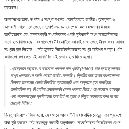
করেছেন।
বাংলাদেশের তাবৎ সংগঠন ও সংস্থা দখলের ধারাবাহিকতায় জাতীয় প্রেসক্লাব ও
আওয়ামী দখলে চলে গেছে। দুভার্গ্যজনকভাবে প্রেস ক্লাব দখল প্রক্রিয়ায়
জাতীয়তাবাদ এবং ইসলামপন্থী সাংবাদিকদের একটি সুবিধাবাদী অংশ ক্ষমতাসীনদের
সাথে হাত মিলিয়েছে। বাংলাদেশের উর্বর মাটিতে বরাবরই দেখা গেছে মীরজাফররা অধিক
সংখ্যায় জন্ম নিয়েছে। সেই তুলনায় সিরাজউদ্দৌলাহদের সংখ্যা অতিশয় নগন্য। এই
কথাগুলো বলার জন্যেই অনির্বারিত এই লেখায় হাত দিতে হলো।
প্রেসক্লাব চত্বরে যে দুজনকে পারসনা নান গ্রাটা (PNG) করা হয়েছে তাদের
মধ্যে একজন যে আমি সেতো বলেই ফেলেছি। দ্বিতীয় জন হলেন বাংলাদেশের
তিনবার জনগনের ভোটে নিবার্চিত প্রধানমন্ত্রী এবং অন্যতম বৃহৎ জনপ্রিয়
রাজনৈতিক দল, বিএনপির চেয়ারপার্সন বেগম খালেদা জিয়া। বাংলাদেশে গণতন্ত্র
এবং সংবাদপত্রের স্বাধীনতায় তার দীর্ঘ সংগ্রাম ও বিপুল অবদানের কথা না হয়
ছেড়েই দিচ্ছি।
কিন্তু পরিতাপের বিষয় হলো, সে স্থানে আওয়ামীলীগ সাংবাদিক নেতৃবৃন্দ তার প্রবেশে
বাধা সৃষ্টি করছেন সেই স্থানটুকু সরকারী অনুদানরুপে সাংবাদিকদের দিয়েছিলেন বেগম