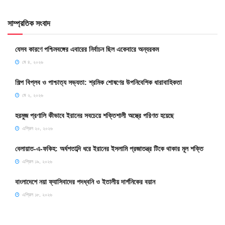
সাম্প্রতিক সংবাদ
যেসব কারণে পশ্চিমবঙ্গের এবারের নির্বাচন ছিল একেবারে অন্যরকম
মে ৪, ২০২৬
শিল্প বিপ্লব ও পাশ্চাত্য সভ্যতা: শ্রমিক শোষণের উপনিবেশিক ধারাবাহিকতা
মে ২, ২০২৬
হরমুজ প্রণালি কীভাবে ইরানের সবচেয়ে শক্তিশালী অস্ত্রে পরিণত হয়েছে
এপ্রিল ২০, ২০২৬
বেলায়াত-এ-ফকিহ: অর্ধশতাব্দি ধরে ইরানের ইসলামি প্রজাতন্ত্র টিকে থাকার মূল শক্তি
এপ্রিল ১৯, ২০২৬
বাংলাদেশে নয়া ফ্যাসিবাদের পদধ্বনি ও ইতালীয় দার্শনিকের বয়ান
এপ্রিল ১৮, ২০২৬