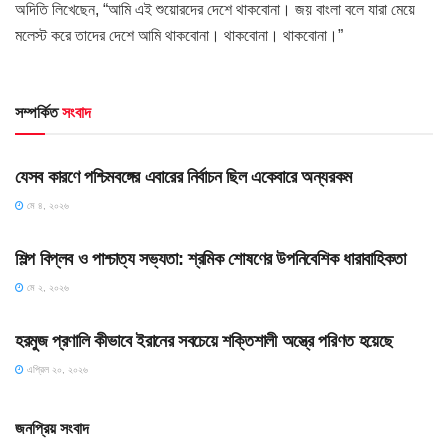
অদিতি লিখেছেন, “আমি এই শুয়োরদের দেশে থাকবোনা। জয় বাংলা বলে যারা মেয়ে
মলেস্ট করে তাদের দেশে আমি থাকবোনা। থাকবোনা। থাকবোনা।”
সম্পর্কিত
সংবাদ
HOME POST
যেসব কারণে পশ্চিমবঙ্গের এবারের নির্বাচন ছিল একেবারে অন্যরকম
মে ৪, ২০২৬
HOME POST
শিল্প বিপ্লব ও পাশ্চাত্য সভ্যতা: শ্রমিক শোষণের উপনিবেশিক ধারাবাহিকতা
মে ২, ২০২৬
SLIDE
হরমুজ প্রণালি কীভাবে ইরানের সবচেয়ে শক্তিশালী অস্ত্রে পরিণত হয়েছে
এপ্রিল ২০, ২০২৬
জনপ্রিয় সংবাদ