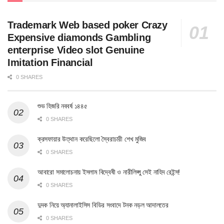
Trademark Web based poker Crazy
Expensive diamonds Gambling
enterprise Video slot Genuine
Imitation Financial
0 SHARES
শুভ হিজরি নববর্ষ ১৪৪৫
0 SHARES
ক্রসফায়ার উত্থান করেছিলো স্বৈরাচারী শেখ মুজিব
0 SHARES
আবারো সমালোচনায় ইসলাম বিদ্বেষী ও নারীলিপ্সু সেই নাহিদ রেইন্স!
0 SHARES
দুদক নিয়ে অ্যানালাইসিস বিডির সংবাদে টনক নড়ল আদালতের
0 SHARES