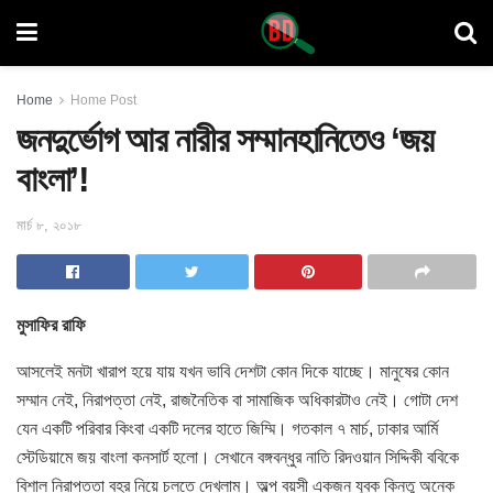
Home
Home Post
জনদুর্ভোগ আর নারীর সম্মানহানিতেও ‘জয়
বাংলা’!
মার্চ ৮, ২০১৮
মুসাফির রাফি
আসলেই মনটা খারাপ হয়ে যায় যখন ভাবি দেশটা কোন দিকে যাচ্ছে। মানুষের
কোন
সম্মান নেই, নিরাপত্তা নেই, রাজনৈতিক বা সামাজিক অধিকারটাও নেই। গোটা দেশ
যেন একটি পরিবার কিংবা একটি দলের হাতে জিম্মি। গতকাল ৭ মার্চ, ঢাকার আর্মি
স্টেডিয়ামে জয় বাংলা কনসার্ট হলো। সেখানে বঙ্গবন্ধুর নাতি রিদওয়ান সিদ্দিকী ববিকে
বিশাল নিরাপত্তা বহর নিয়ে চলতে দেখলাম। অল্প বয়সী একজন যুবক কিন্তু অনেক