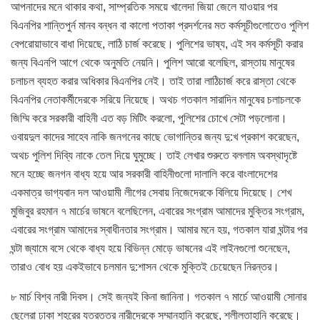
আপনাদের মনে থাকার কথা, সাম্প্রতিক সময়ে খালেদা জিয়া জেলে যাওয়ার পর
বিএনপির শান্তিপুর্ন মানব বন্ধন বা কালো পতাকা প্রদর্শনের মত কর্মসূচীগুলোতেও পুলিশ
বেপরোয়াভাবে বাধা দিয়েছে, লাঠি চার্জ করেছে। পুলিশের ভাষ্য, এই সব কর্মসূচী করার
জন্য বিএনপি আগে থেকে অনুমতি নেয়নি। পুলিশ আরো বলেছিল, রাস্তায় মানুষের
চলাচল ব্যহত করার অধিকার বিএনপির নেই। তাই তারা লাঠিচার্জ করে রাস্তা থেকে
বিএনপির নেতাকর্মীদেরকে সরিয়ে নিয়েছে। অথচ গতকাল সারাদিন মানুষের চলাচলকে
জিম্মি করে সরকারী বাহিনী এত বড় মিটিং করলো, পুলিশের চোখে সেটা পড়লোনা।
ওবায়দুল কাদের সাহেব নাকি জনগনের কাছে ভোগান্তির জন্য দু:খ প্রকাশ করেছেন,
অথচ পুলিশ দিব্যি নাকে তেল দিয়ে ঘুমুচ্ছে। তাই লেখার শুরুতে বললাম অবস্থাদৃষ্টে
মনে হচ্ছে জনগন বাধ্য হয়ে আর সরকারী বাহিনীগুলো দালালি করে বাংলাদেশের
একমাত্র ভাগ্যবান দল আওয়ামী লীগের সেবায় নিজেদেরকে বিলিয়ে দিয়েছে। শেখ
মুজিবুর রহমান ৭ মার্চের ভাষনে বলেছিলেন, এবারের সংগ্রাম আমাদের মুক্তির সংগ্রাম,
এবারের সংগ্রাম আমাদের স্বাধীনতার সংগ্রাম। আমার মনে হয়, গতকাল যারা ঘন্টার পর
ঘন্টা জ্যামে বসে থেকে বাধ্য হয়ে বিভিন্ন মোড়ে ভাষনের এই লাইনগুলো শুনেছেন,
তারাও বোধ হয় একইভাবে চলমান দু:শাসন থেকে মুক্তিই চেয়েছেন নিরন্তর।
৮ মার্চ বিশ্ব নারী দিবস। সেই জন্যই কিনা জানিনা। গতকাল ৭ মার্চে আওয়ামী সোনার
ছেলেরা ঢাকা শহরের যত্রতত্র নারীদেরকে সম্মানহানি করেছে, শ্লীলতাহানি করেছে।