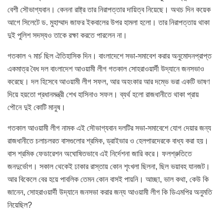
বেশী সৌভাগ্যবান। কেননা রাষ্ট্র তার নিরাপত্তার দায়িত্ব নিয়েছে। অথচ দিন কয়েক
আগে সিলেটে ড. মুহাম্মাদ জাফর ইকবালের উপর হামলা হলো। তার নিরাপত্তায় থাকা
দুই পুলিশ সদস্যও তাকে রক্ষা করতে পারলেন না।
গতকাল ৭ মার্চ ছিল ঐতিহাসিক দিন। বাংলাদেশে সভা-সমাবেশ করার অনুমোদনপ্রাপ্ত
একমাত্র বৈধ দল বাংলাদেশ আওয়ামী লীগ গতকাল সোহরাওয়ার্দী উদ্যানে জনসভাও
করেছে। দল হিসেবে আওয়ামী লীগ সফল, আর অহংকার আর দম্ভে ভরা একটি ভাষণ
দিয়ে হয়তো প্রধানমন্ত্রী শেখ হাসিনাও সফল। ব্যর্থ হলো রাজধানীতে থাকা প্রায়
পৌনে দুই কোটি মানুষ।
গতকাল আওয়ামী লীগ নামক এই সৌভাগ্যবান দলটির সভা-সমাবেশে যোগ দেয়ার জন্য
রাজধানীতে চলাচলরত বাসগুলোর শ্রমিক, ড্রাইভার ও হেলপারদেরকে বাধ্য করা হয়।
বাস শ্রমিক ফেডারেশন অঘোষিতভাবে এই নির্দেশনা জারি করে। ফলশ্রুতিতে
জনদুর্ভোগ। সকাল থেকেই ঢাকার রাস্তায় কোন শৃংখলা ছিলনা, ছিল ভয়াবহ যানজট।
আর বিকেলে বের হয়ে পাবলিক তেমন কোন বাসই পায়নি। আচ্ছা, ভাল কথা, কেউ কি
জানেন, সোহরাওয়ার্দী উদ্যানে জনসভা করার জন্য আওয়ামী লীগ কি ডিএমপির অনুমতি
নিয়েছিল?