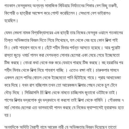
গতকাল ফেসবুকসহ অন্যন্য সামাজিক মিডিয়ায় নির্যাতনের শিকার বেশ কিছু তরুনী,
কিশোরী ও ছাত্রীরা আক্ষেপ করে পোস্ট করেছিলেন। সেগুলো বেশ ভাইরালও
হয়েছিল।
যেমন মেঘলা নামক বিশ্ববিদ্যালয়ের এক ছাত্রী তার নিজের ফেসবুক ওয়ালে গতকালের
তিক্ত অভিজ্ঞতার বিবরন দিতে গিয়ে লিখেছেন, হল থেকে বের হয়ে কোন রিক্সা পাই
নি। কেউ শাহবাগ যাবে না। হেঁটে শহীদ মিনার পর্যন্ত আসতে হয়েছে। আর পুরোটা
রাস্তা জুড়ে ৭মার্চ পালন করা দেশভক্ত সোনার ছেলেরা একা মেয়ে পেয়ে ইচ্ছেমতো
টিজ করছে। নোংরা কথা থেকে শুরু করে যেভাবে পারছে টিজ করছে। বহু হয়রানির পর
শহীদ মিনার থেকে রিক্সা নিয়ে শাহবাগ যাচ্ছি । এতেও রক্ষা নাই। চারুকলার সামনে
একদল ছেলে পানির বোতল থেকে ইচ্ছেমতো পানি ছিটাইছে গায়ে। প্রায় আধাভেজা
করে দিছে। যখন রাগ হচ্ছিলাম তখন তো আরেকজন রিক্সার পেছন থেকে চুল টেনে
দৌড় দিছে । সিরিয়াসলি !!! রিক্সা থেকে নামতে চাচ্ছিলাম জুতাবো ওইটাকে তাই।
পাশের রিক্সার ভদ্রলোক খুব ভদ্রভাবে না করলো তাই রিক্সা থেকে নামিনি । গৌরবময় ৭
মার্চ সোনার ছেলেরা এত ভালভাবেই পালন করছে যে নিজের ক্যাম্পাসেই হ্যারাসড হতে
হয়।
অন্যদিকে অদিতি বৈরাগী নামে আরেক নারী যে অভিজ্ঞতার বিবরন দিয়েছেন তাতো