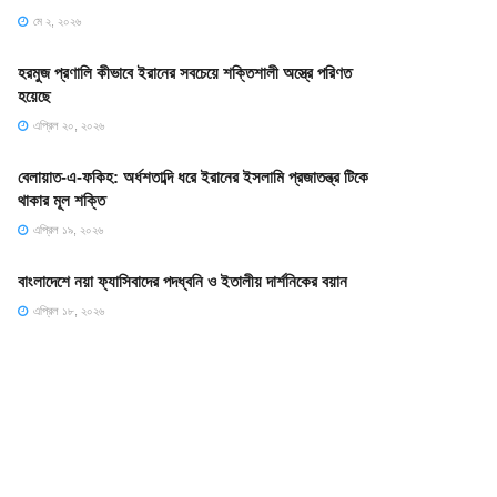
মে ২, ২০২৬
হরমুজ প্রণালি কীভাবে ইরানের সবচেয়ে শক্তিশালী অস্ত্রে পরিণত
হয়েছে
এপ্রিল ২০, ২০২৬
বেলায়াত-এ-ফকিহ: অর্ধশতাব্দি ধরে ইরানের ইসলামি প্রজাতন্ত্র টিকে
থাকার মূল শক্তি
এপ্রিল ১৯, ২০২৬
বাংলাদেশে নয়া ফ্যাসিবাদের পদধ্বনি ও ইতালীয় দার্শনিকের বয়ান
এপ্রিল ১৮, ২০২৬