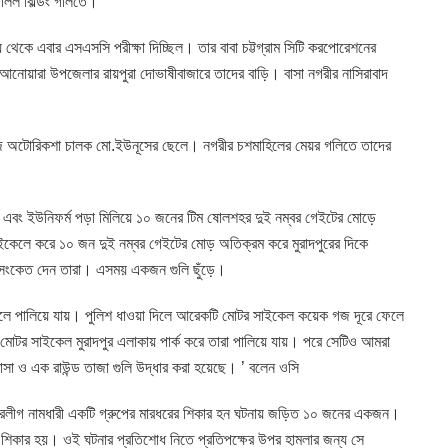
জলিল বিল্ডিং গলিতে।
য় থেকে এবার এসএসসি পরীক্ষা দিচ্ছিল। তার বাবা চট্টগ্রাম সিটি করপোরেশনের
আনোয়ারা উপজেলার রায়পুরা দোভাষীবাজারে তাদের বাড়ি। বাসা নগরীর নাসিরাবাদ
জি অটোরিকশা চালক মো.ইউনূসের ছেলে। নগরীর চশমাহিলের মেয়র গলিতে তাদের
ভিল এবং ইউনিফর্ম পড়া মিলিয়ে ১০ জনের টিম ষোলশহর দুই নম্বর গেইটের মোড়ে
ইকেলে করে ১০ জন দুই নম্বর গেইটের মোড় অতিক্রম করে মুরাদপুরের দিকে
মার সংকেত দেন তারা। এসময় একজন গুলি ছুঁড়ে।
ফেলে পালিয়ে যায়। পুলিশ ধাওয়া দিলে আরেকটি মোটর সাইকেল কয়েক গজ দূরে ফেলে
টর সাইকেল মুরাদপুর এলাকায় পার্ক করে তারা পালিয়ে যায়। পরে সেটিও আমরা
োসা ও এক রাউন্ড তাজা গুলি উদ্ধার করা হয়েছে। ’ বলেন ওসি
ত্রলীগ নামধারী একটি গ্রুপের মারধরের শিকার হন ঘটনায় জড়িত ১০ জনের একজন।
শিকার হয়। ওই ঘটনার প্রতিশোধ নিতে প্রতিপক্ষের উপর হামলার জন্য সে