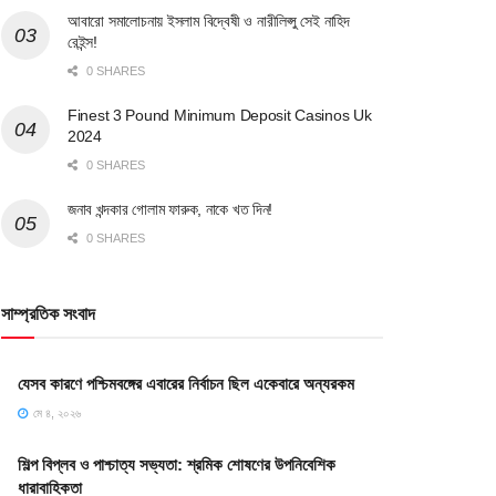
আবারো সমালোচনায় ইসলাম বিদ্বেষী ও নারীলিপ্সু সেই নাহিদ
রেইন্স!
0 SHARES
Finest 3 Pound Minimum Deposit Casinos Uk
2024
0 SHARES
জনাব খন্দকার গোলাম ফারুক, নাকে খত দিন!
0 SHARES
সাম্প্রতিক সংবাদ
যেসব কারণে পশ্চিমবঙ্গের এবারের নির্বাচন ছিল একেবারে অন্যরকম
মে ৪, ২০২৬
শিল্প বিপ্লব ও পাশ্চাত্য সভ্যতা: শ্রমিক শোষণের উপনিবেশিক
ধারাবাহিকতা