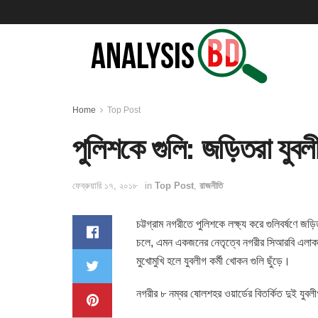
Home
Top Post
পুলিশকে গুলি: জড়িতরা যুবল
ফেব্রুয়ারি ১৭, ২০১৮
in
Top Post
,
রাজনীতি
চট্টগ্রাম নগরীতে পুলিশকে লক্ষ্য করে গুলিবর্ষণে
চলে, এমন একজনের নেতৃত্বে নগরীর সিআরবি এলাকায়
মুখোমুখি হলে যুবলীগ কর্মী খোকন গুলি ছুঁড়ে।
নগরীর ৮ নম্বর ষোলশহর ওয়ার্ডের বিতর্কিত দুই যু