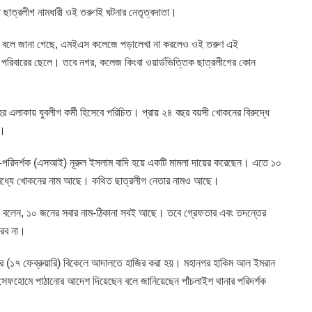
ছাত্রলীগ নামধারী ওই তরুণই ঘটনার নেতৃত্বদাতা।
 কথা বলে জানা গেছে, এমইএস কলেজে পড়ালেখা না করলেও ওই তরুণ এই
ত পরিবারের ছেলে। তবে নগর, কলেজ কিংবা ওয়ার্ডভিত্তিক ছাত্রলীগের কোন
 এলাকায় যুবলীগ কর্মী হিসেবে পরিচিত। প্রায় ২৪ বছর বয়সী খোকনের বিরুদ্ধে
ে।
 উপ-পরিদর্শক (এসআই) নূরুল ইসলাম বাদি হয়ে একটি মামলা দায়ের করেছেন। এতে ১০
 মধ্যে খোকনের নাম আছে। কথিত ছাত্রলীগ নেতার নামও আছে।
মুদ বলেন, ১০ জনের সবার নাম-ঠিকানা সবই আছে। তবে গ্রেফতার এবং তদন্তের
ারব না।
 (১৭ ফেব্রুয়ারি) বিকেলে আদালতে ‍হাজির করা হয়। মহানগর হাকিম আল ইমরান
সেফহোমে পাঠানোর আদেশ দিয়েছেন বলে জানিয়েছেন পাঁচলাইশ থানার পরিদর্শক