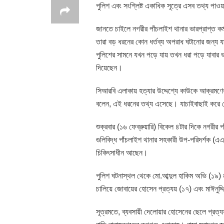
পুলিশ এবং সংশ্লিষ্ট একাধিক সূত্রে এসব তথ্য পা
জানতে চাইলে নগরীর পাঁচলাইশ থানার ভারপ্রাপ্ত কর্
তারা বড় ধরনের কোন ধর্তব্য অপরাধ ঘটানোর জন্য য
পুলিশের সামনে যখন পড়ে যায় তখন ধরা পড়ে যাবার 
দিয়েছেন।
সিআরবি এলাকায় হত্যার উদ্দেশ্যে কাউকে আক্রমণের
বলেন, এই ধরনের তথ্য এসেছে। যাচাইবাছাই করে
শুক্রবার (১৬ ফেব্রুয়ারি) বিকেল ৪টার দিকে নগরীর 
গুলিবিদ্ধ পাঁচলাইশ থানার সহকারী উপ-পরিদর্শক (এ
চিকিৎসাধীন আছেন।
পুলিশ ঘটনাস্থল থেকে মো.আব্দুল হাকিম অভি (১৯
চালিয়ে জোবায়ের হোসেন প্রত্যয় (১৭) এবং মাঈনুদ
সূত্রমতে, ব্যবসায়ী দেলোয়ার হোসেনের ছেলে প্রত্