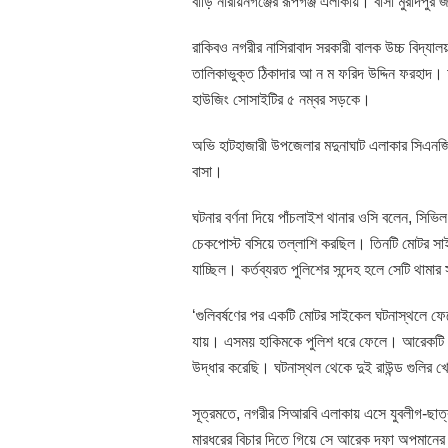
বাড়ি নারায়নগঞ্জের রূপগঞ্জ এলাকায়। বাসা মুরাদপুর 
রাকিবও নগরীর নাসিরাবাদ সরকারী বালক উচ্চ বিদ্যাল
তালিকাভুক্ত ঠিকাদার আ ন ম ফরিদ উদ্দিন ফরহাদ। 
হাউজিং সোসাইটির ৫ নম্বর সড়কে।
অভি হাটহাজারী উপজেলার মদুনাঘাট এলাকার সিএন
বাসা।
ঘটনার বর্ণনা দিয়ে পাঁচলাইশ থানার ওসি বলেন, সি
চেকপোস্ট বসিয়ে তল্লাশি করছিল। তিনটি মোটর সা
যাচ্ছিল। কর্তব্যরত পুলিশের সন্দেহ হলে সেটি থা
‘গুলিবর্ষণের পর একটি মোটর সাইকেল ঘটনাস্থলে 
যায়। এসময় হাকিমকে পুলিশ ধরে ফেলে। আরেকটি মো
উদ্ধার করেছি। ঘটনাস্থল থেকে দুই রাউন্ড গুলির খ
সূত্রমতে, নগরীর সিআরবি এলাকায় এসে যুবলীগ-ছা
মারধরের বিচার দিতে গিয়ে সে আরেক দফা অপমানের 