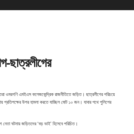
ীগ-ছাত্রলীগের
 জড়িতরা ওমরগণি এমইএস
কলেজকেন্দ্রিক রাজনীতিতে জড়িত। ছাত্রলীগের পরিচয়ে
 প্রতিপক্ষের উপর হামলা করতে যাচ্ছিল মোট ১০ জন। যাবার পথে পুলিশের
বলীগ নেতা ঘটনায় জড়িতদের ‘বড় ভাই’ হিসেবে পরিচিত।