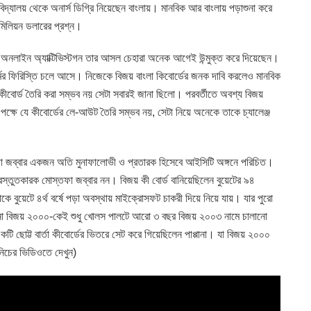
বিদ্যালয় থেকে অনার্স ডিগ্রি নিয়েছেন বাংলায়। মানবিক আর বাংলায় পড়াশুনা করে
 মিলিয়ন ডলারের প্রশ্ন।
। অনলাইন অ্যাক্টিভিস্টগন তার আসল চেহারা অনেক আগেই উন্মুক্ত করে দিয়েছেন।
্মের ফিরিস্তি চলে আসে। নিজেকে বিজয় বাংলা কিবোর্ডের জনক দাবি করলেও মানবিক
 কীবোর্ড তৈরি করা সম্ভব নয় সেটা সবারই জানা ছিলো। পরবর্তীতে অবশ্য বিজয়
ক্ষে যে কীবোর্ডের লে-আউট তৈরি সম্ভব নয়, সেটা নিয়ে অনেকে তাকে চ্যালেঞ্জ
তফা জব্বার একজন অতি মুনাফালোভী ও প্রতারক হিসেবে আইসিটি অঙ্গনে পরিচিত।
রস্তুতকারক মোস্তফা জব্বার নন। বিজয় কী বোর্ড বানিয়েছিলেন বুয়েটের ৯৪
াকে বুয়েটে ৪র্থ বর্ষে পড়া অবস্থায় মাইক্রোসফট চাকরী দিয়ে নিয়ে যায়। যার পুরো
ানো বিজয় ২০০০-কেই শুধু খোলস পালটে আরো ৩ বছর বিজয় ২০০৩ নামে চালানো
টি ছোট্ট বার্তা কীবোর্ডের ভিতরে সেট করে গিয়েছিলেন পাপ্পানা। যা বিজয় ২০০০
িচের ভিডিওতে দেখুন)