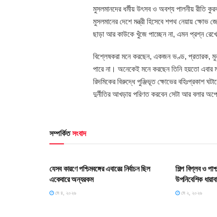
মুসলমানদের ধর্মীয় উৎসব ও অবশ্য পালনীয় রীতি কুরব
মুসলমানের দেশে মন্ত্রী হিসেবে শপথ নেয়ায় ক্ষোভ জে
ছাড়া আর কাউকে খুঁজে পাচ্ছেন না, এমন প্রশ্ন র
বিশ্লেষকরা মনে করছেন, একজন ভণ্ড, প্রতারক, মু
পারে না। অনেকেই মনে করছেন তিনি হয়তো এবার মন্ত্
রিদমিকের বিরুদ্ধে পুঞ্জিভূত ক্ষোভের বহিঃপ্রকাশ 
দুর্নীতির আখড়ায় পরিণত করবেন সেটা আর বলার অপেক
সম্পর্কিত
সংবাদ
HOME POST
HOME POS
যেসব কারণে পশ্চিমবঙ্গের এবারের নির্বাচন ছিল
শিল্প বিপ্লব ও পা
একেবারে অন্যরকম
উপনিবেশিক ধারাব
মে ৪, ২০২৬
মে ২, ২০২৬