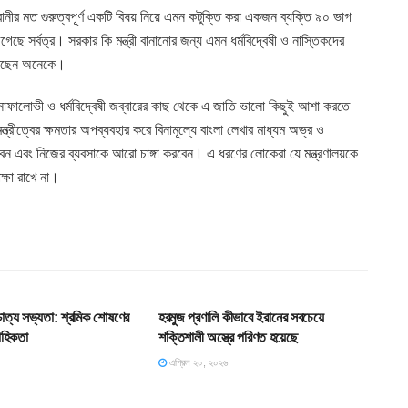
ানীর মত গুরুত্বপূর্ণ একটি বিষয় নিয়ে এমন কটুক্তি করা একজন ব্যক্তি ৯০ ভাগ
গেছে সর্বত্র। সরকার কি মন্ত্রী বানানোর জন্য এমন ধর্মবিদ্বেষী ও নাস্তিকদের
েখেছেন অনেকে।
নাফালোভী ও ধর্মবিদ্বেষী জব্বারের কাছ থেকে এ জাতি ভালো কিছুই আশা করতে
রীত্বের ক্ষমতার অপব্যবহার করে বিনামূল্যে বাংলা লেখার মাধ্যম অভ্র ও
ঘটাবেন এবং নিজের ব্যবসাকে আরো চাঙ্গা করবেন। এ ধরণের লোকেরা যে মন্ত্রণালয়কে
্ষা রাখে না।
T
SLIDE
শ্চাত্য সভ্যতা: শ্রমিক শোষণের
হরমুজ প্রণালি কীভাবে ইরানের সবচেয়ে
াহিকতা
শক্তিশালী অস্ত্রে পরিণত হয়েছে
এপ্রিল ২০, ২০২৬