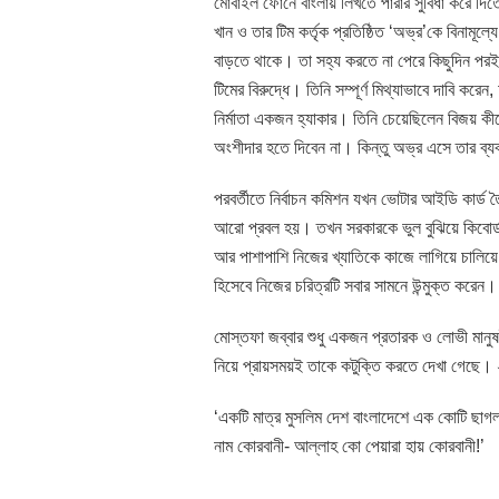
মোবাইল ফোনে বাংলায় লিখতে পারার সুবিধা করে দিতে
খান ও তার টিম কর্তৃক প্রতিষ্ঠিত ‘অভ্র’কে বিনামূ
বাড়তে থাকে। তা সহ্য করতে না পেরে কিছুদিন পরই 
টিমের বিরুদ্ধে। তিনি সম্পূর্ণ মিথ্যাভাবে দাবি ক
নির্মাতা একজন হ্যাকার। তিনি চেয়েছিলেন বিজয় কীব
অংশীদার হতে দিবেন না। কিন্তু অভ্র এসে তার ব্যবস
পরবর্তীতে নির্বাচন কমিশন যখন ভোটার আইডি কার্ড 
আরো প্রবল হয়। তখন সরকারকে ভুল বুঝিয়ে কিবোর্ড
আর পাশাপাশি নিজের খ্যাতিকে কাজে লাগিয়ে চালিয়ে
হিসেবে নিজের চরিত্রটি সবার সামনে উন্মুক্ত করেন।
মোস্তফা জব্বার শুধু একজন প্রতারক ও লোভী মানুষই 
নিয়ে প্রায়সময়ই তাকে কটুক্তি করতে দেখা গেছে। 
‘একটি মাত্র মুসলিম দেশ বাংলাদেশে এক কোটি ছাগ
নাম কোরবানী- আল্লাহ কো পেয়ারা হায় কোরবানী!’