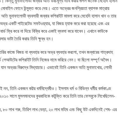
। কিন্তু মুনাফালোভী জব্বার অতি উচ্চমূল্য দাবি করায় গুগল জনৈক মেহেদি হাসান
ল্যে মোবাইল ফোনে উন্মুক্ত করে দেয়। এতে অভ্রের জনপ্রিয়তা ব্যাপক মাত্রায়
অতি মুনাফালোভী ব্যবসায়ী জব্বার কপিরাইট মামলা করে মেহেদি হাসান খান ও তার
রেন, অভ্র একটি পাইরেটেড সফটওয়্যার, যা বিজয় হ্যাক করে করা হয়েছে এবং এর
োর্ড ফ্রি করে না দিয়ে বিক্রি করে একাই ব্যবসা করে যাবেন। এখানে কাউকে
ায় ভাটা তৈরি করায় তিনি ক্ষুব্ধ হন।
তৈরির কাজে বিজয় না ব্যবহার করে অভ্র ব্যবহার করলো, তখন জব্বারের গাত্রদাহ
 লেআউটের কপিরাইট তিনি নিজের নামে করিয়ে নেন। যা ছিলো সম্পূর্ণ অবৈধ।
 যান অভ্রর বিরুদ্ধে মিথ্যাচার। এভাবেই তিনি একজন অতি মুনাফাখোর, লোভী
নন, তিনি একজন কট্টর ধর্মবিদ্বেষীও। ইসলাম ধর্ম ও বিভিন্ন ধর্মীয় কর্মকাণ্ড
২০১০ সালে মুসলমানদের কুরবানিকে কটুক্তি করে তিনি তার ফেসবুকে লিখেছিলেন-
ল, ৮০ লাখ গরু, তিরিশ লাখ ভেড়া, ২০ লাখ মহিষ এবং কিছু উট একদিনেই শেষ- এর