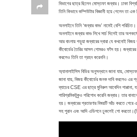
বিভাগের ছাত্র ছিলেন মোস্তফা জব্বার। ঢাকা বিশ্ব
তিনি কিভাবে কম্পিউটার বিজ্ঞানী হয়ে গেলেন তা এক
অনলাইনে তিনি ‘জব্বার কাগু’ নামেই বেশি পরিচিত
অনলাইনে জব্বার কাগু লিখে সার্চ দিলেই তার অপকর
আর বাংলায় পড়ুয়া জব্বারের দ্বারা যে কখনোই বিজয়
কীবোর্ডের তৈরির আসল গোমরও ফাঁস হয়। জব্বারের প
করলেও তিনি তা গ্রহন করেননি।
অ্যানালাইসিস বিডির অনুসন্ধানে জানা যায়, মোস্
জানা যায়, বিজয় কীবোর্ডের জনক দাবি করলেও এর প্
ব্যাচের CSE এর ছাত্র মুনিরুল আবেদিন পাপ্পানা, য
পারিশ্রমিকটুকুও পরিশোধ করেনি জব্বার। তার বান
হয়। জব্বারের প্রতারণার বিষয়টি আঁচ করতে পেরে এক
সহ পুরান এবং আদি এডিশনে ঢুকলেই শো করতো।(ন