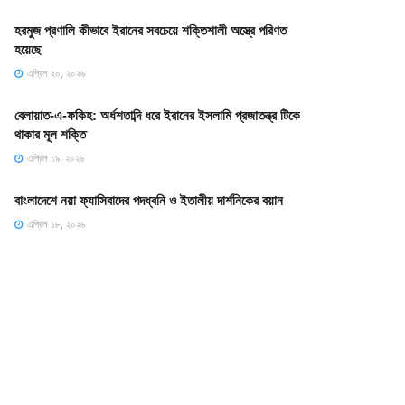
হরমুজ প্রণালি কীভাবে ইরানের সবচেয়ে শক্তিশালী অস্ত্রে পরিণত
হয়েছে
এপ্রিল ২০, ২০২৬
বেলায়াত-এ-ফকিহ: অর্ধশতাব্দি ধরে ইরানের ইসলামি প্রজাতন্ত্র টিকে
থাকার মূল শক্তি
এপ্রিল ১৯, ২০২৬
বাংলাদেশে নয়া ফ্যাসিবাদের পদধ্বনি ও ইতালীয় দার্শনিকের বয়ান
এপ্রিল ১৮, ২০২৬