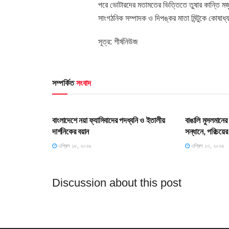
পরে ভোটারদের মতামতের ভিত্তিতে তুষার কান্তি মজু
সাংগঠনিক সম্পাদক ও দিপঙ্কর মাতা মিন্টুকে কোষা
সূত্র: শীর্ষনিউজ
সম্পর্কিত
সংবাদ
HOME POST
HOME POS
বাংলাদেশে নয়া ফ্যাসিবাদের পদধ্বনি ও ইতালীয়
বাঙালি মুসলমানের
দার্শনিকের বয়ান
সন্ধানে, পরিচয়ের
এপ্রিল ১৮, ২০২৬
এপ্রিল ১৩, ২০২৬
Discussion about this post