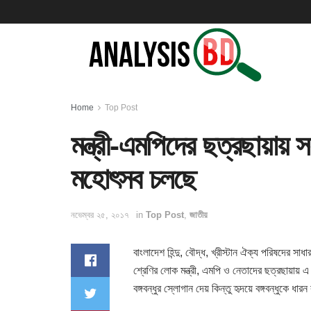
Home
Top Post
মন্ত্রী-এমপিদের ছত্রছায়ায় 
মহোৎসব চলছে
নভেম্বর ২৫, ২০১৭
in
Top Post
,
জাতীয়
বাংলাদেশ হিন্দু, বৌদ্ধ, খ্রীস্টান ঐক্য পরিষদের স
শ্রেণির লোক মন্ত্রী, এমপি ও নেতাদের ছত্রছায়ায় 
বঙ্গবন্ধুর স্লোগান দেয় কিন্তু হৃদয়ে বঙ্গবন্ধুকে ধার