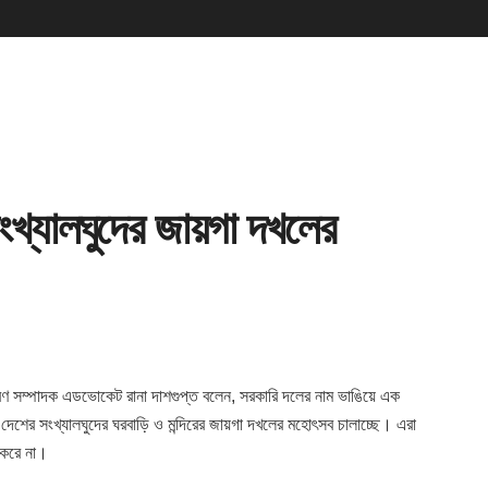
সংখ্যালঘুদের জায়গা দখলের
াধারণ সম্পাদক এডভোকেট রানা
দাশগুপ্ত বলেন, সরকারি দলের নাম ভাঙিয়ে এক
এ দেশের সংখ্যালঘুদের ঘরবাড়ি ও মন্দিরের জায়গা দখলের মহোৎসব চালাচ্ছে। এরা
ন করে না।