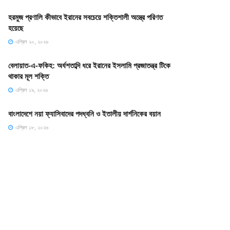
হরমুজ প্রণালি কীভাবে ইরানের সবচেয়ে শক্তিশালী অস্ত্রে পরিণত
হয়েছে
এপ্রিল ২০, ২০২৬
বেলায়াত-এ-ফকিহ: অর্ধশতাব্দি ধরে ইরানের ইসলামি প্রজাতন্ত্র টিকে
থাকার মূল শক্তি
এপ্রিল ১৯, ২০২৬
বাংলাদেশে নয়া ফ্যাসিবাদের পদধ্বনি ও ইতালীয় দার্শনিকের বয়ান
এপ্রিল ১৮, ২০২৬