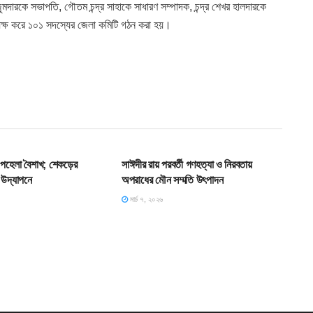
মদারকে সভাপতি, গৌতম চন্দ্র সাহাকে সাধারণ সম্পাদক, চন্দ্র শেখর হালদারকে
ধ্যক্ষ করে ১০১ সদস্যের জেলা কমিটি গঠন করা হয়।
T
HOME POST
 পহেলা বৈশাখ; শেকড়ের
সাঈদীর রায় পরবর্তী গণহত্যা ও নিরবতায়
 উদ্‌যাপনে
অপরাধের মৌন সম্মতি উৎপাদন
মার্চ ৭, ২০২৬