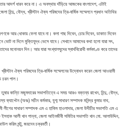
থচ তার আদর্শ ধারন করে না। এ অবস্থায় দাঁড়িয়ে আজকের বাংলাদেশ, এটাই
া হিন্দু, বৌদ্ধ, খ্রীস্টান ঐক্য পরিষদের ত্রি-বার্ষিক সম্মেলনে প্রধান অতিথির
ণকে আর ধোকায় ফেলা যাবে না। কলা গাছ দিবেন, চোর দিবেন, ডাকাত দিবেন
নে ভোট না দিলে মুক্তিযুদ্ধ ভেসে যাবে। সেখানে আমাদের কথা হলো যারা সৎ,
 তাদের মনোনয়ন দিন। আর যারা সংখ্যালঘুদের স্বার্থবিরোধী কর্মকাণ্ড করে তাদের
, খ্রীস্টান ঐক্য পরিষদের ত্রি-বার্ষিক সম্মেলনের উদ্বোধন করেন জেলা আওয়ামী
্ডি চরন পাল।
ক তুষার কান্তি মজুমদারের সভাপতিত্বে এ সময় আরও বক্তব্য রাখেন, হিন্দু, বৌদ্ধ,
্য ক্যাপ্টেন (অবঃ) সচীন কর্মকার, যুগ্ম সাধারণ সম্পাদক মনিন্দ্র কুমার নাথ,
য়ামী লীগের সাধারণ সম্পাদক এম এ হাকিম হাওলাদার, জেলা উদীচীর সভাপতি এম এ
পাদক ইসহাক আলী খান পান্না, জেলা আইনজীবী সমিতির সভাপতি খান মো. আলাউদ্দিন,
উল করিম মন্টু, জয়দেব চক্রবর্তী।