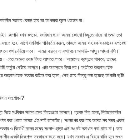
্বাচনকালীন সরকার কেমন হবে তা আপনারা তুলে ধরছেন না।
োজন নেই। আপনি যখন বলবেন, সংবিধান ছাড়া আমরা কোনো কিছুতে যাবো না তখন তো
লতে হবে, আগে সংবিধান পরিবর্তন করুন, তাহলে আমরা সহায়ক সরকারের রূপরেখা
ে পথ বেরিয়ে যাবে। আমরা বারবার এ কথা বলে আসছি- আসুন আমরা বসি।
বিষয়। এতে অনেক রকম বিষয় আসতে পারে। আমাদের প্রস্তাব থাকবে, তাদের
একটি ফর্মুলা বেরিয়ে আসবে। এটা অবাস্তব বিষয় নয়। অতীতে তত্ত্বাবধায়ক
ে তত্ত্বাবধায়ক সরকার বাতিল করা হলো, সেই রায়ে কিন্তু বলা হয়েছে আগামী দু’টি
ংবিধান সংশোধন?
র মধ্য দিয়ে সংবিধান সংশোধনের বিষয়গুলো আসবে। প্রথম দিক হলো, নির্বাচনকালীন
গঠন করা থেকে আমরা এই দাবি জানাচ্ছি। সংলাপের ব্যাপারে আমরা সব সময় একই
সরকার ও বিরোধী দলের মধ্যে সংলাপ ছাড়া এই সঙ্কট সমাধান করা যাবে না। আর
াচনকালীন একটি নিরপেক্ষ সরকার থাকতে হবে। যখন সরকার এ বিষয়ে রাজি হবে তখন