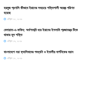
হরমুজ প্রণালি কীভাবে ইরানের সবচেয়ে শক্তিশালী অস্ত্রে পরিণত
হয়েছে
এপ্রিল ২০, ২০২৬
বেলায়াত-এ-ফকিহ: অর্ধশতাব্দি ধরে ইরানের ইসলামি প্রজাতন্ত্র টিকে
থাকার মূল শক্তি
এপ্রিল ১৯, ২০২৬
বাংলাদেশে নয়া ফ্যাসিবাদের পদধ্বনি ও ইতালীয় দার্শনিকের বয়ান
এপ্রিল ১৮, ২০২৬