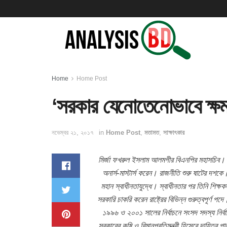
Home
Home Post
‘সরকার যেনোতেনোভাবে ক্ষ
নভেম্বর ২১, ২০১৭
in
Home Post
,
মতামত
,
সাক্ষাৎকার
মির্জা ফখরুল ইসলাম আলমগীর বিএনপির মহাসচিব। জন
অনার্স-মাস্টার্স করেন। রাজনীতি শুরু ষাটের দশ
মহান স্বাধীনতাযুদ্ধে। স্বাধীনতার পর তিনি শি
সরকারি চাকরি করেন রাষ্ট্রের বিভিন্ন গুরুত্বপূর্ণ 
১৯৯৬ ও ২০০১ সালের নির্বাচনে সংসদ সদস্য নির্
সরকারের কৃষি ও বিমানপ্রতিমন্ত্রী হিসেবে দায়িত্