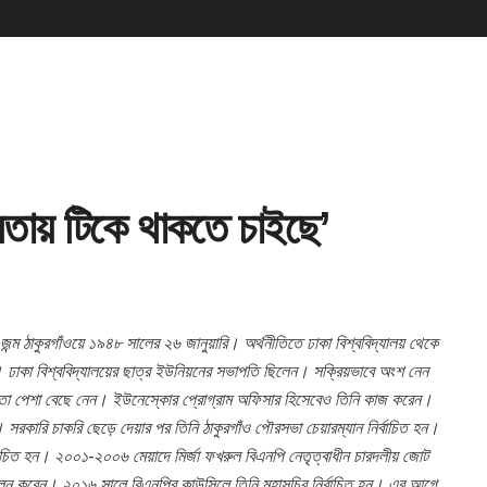
মতায় টিকে থাকতে চাইছে’
্ম ঠাকুরগাঁওয়ে ১৯৪৮ সালের ২৬ জানুয়ারি। অর্থনীতিতে ঢাকা বিশ্ববিদ্যালয় থেকে
কে। ঢাকা বিশ্ববিদ্যালয়ের ছাত্র ইউনিয়নের সভাপতি ছিলেন। সক্রিয়ভাবে অংশ নেন
ক্ষকতা পেশা বেছে নেন। ইউনেস্কোর প্রোগ্রাম অফিসার হিসেবেও তিনি কাজ করেন।
পদে। সরকারি চাকরি ছেড়ে দেয়ার পর তিনি ঠাকুরগাঁও পৌরসভা চেয়ারম্যান নির্বাচিত হন।
বাচিত হন। ২০০১-২০০৬ মেয়াদে মির্জা ফখরুল বিএনপি নেতৃত্বাধীন চারদলীয় জোট
ব পালন করেন। ২০১৬ সালে বিএনপির কাউন্সিলে তিনি মহাসচিব নির্বাচিত হন। এর আগে