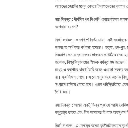
আমাদের জোটের মধ্যে কোনো টানাপড়েনের ব্যাপার
নয়া দিগন্ত : দীর্ঘদিন পর বিএনপি চেয়ারপারসন জনস
আপনারা যাবেন?
মির্জা ফখরুল : জনগণ পরিবর্তন চায়। এই সরকারকে আর
জনগণের অধিকার খর্ব করা হয়েছে। হত্যা, গুম-খুন
বিএনপি কেন অন্য দলের লোকজনকে উঠিয়ে নেয়া হয়েছ
গবেষক, বিশ্ববিদ্যালয়ের শিক্ষক পর্যন্ত গুম হচ
মধ্যে এ ব্যাপারে ধারণা তৈরি হচ্ছে এগুলো সরকার 
না। ফ্যাসিজম চলছে। ফলে মানুষ ভয়ে অনেক কিছু 
সংগ্রাম চালিয়ে যেতে হবে। এমন পরিস্থিতিতে এক
তৈরি করা।
নয়া দিগন্ত : আমরা একটু ভিন্ন প্রসঙ্গে আসি রোহিঙ্
বন্ধুরাষ্ট্র ভারত এবং চীন আমাদের বিপক্ষে অবস্থা
মির্জা ফখরুল : এ ক্ষেত্রে আমরা কূটনৈতিকভাবে ব্যর