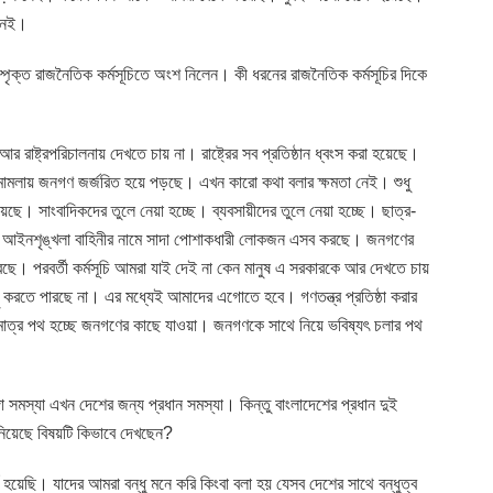
 নেই।
ম্পৃক্ত রাজনৈতিক কর্মসূচিতে অংশ নিলেন। কী ধরনের রাজনৈতিক কর্মসূচির দিকে
 রাষ্ট্রপরিচালনায় দেখতে চায় না। রাষ্ট্রের সব প্রতিষ্ঠান ধ্বংস করা হয়েছে।
, মামলায় জনগণ জর্জরিত হয়ে পড়ছে। এখন কারো কথা বলার ক্ষমতা নেই। শুধু
ে। সাংবাদিকদের তুলে নেয়া হচ্ছে। ব্যবসায়ীদের তুলে নেয়া হচ্ছে। ছাত্র-
্ছেন। আইনশৃঙ্খলা বাহিনীর নামে সাদা পোশাকধারী লোকজন এসব করছে। জনগণের
করছে। পরবর্তী কর্মসূচি আমরা যাই দেই না কেন মানুষ এ সরকারকে আর দেখতে চায়
করতে পারছে না। এর মধ্যেই আমাদের এগোতে হবে। গণতন্ত্র প্রতিষ্ঠা করার
মাত্র পথ হচ্ছে জনগণের কাছে যাওয়া। জনগণকে সাথে নিয়ে ভবিষ্যৎ চলার পথ
গা সমস্যা এখন দেশের জন্য প্রধান সমস্যা। কিন্তু বাংলাদেশের প্রধান দুই
ন নিয়েছে বিষয়টি কিভাবে দেখছেন?
্থ হয়েছি। যাদের আমরা বন্ধু মনে করি কিংবা বলা হয় যেসব দেশের সাথে বন্ধুত্ব