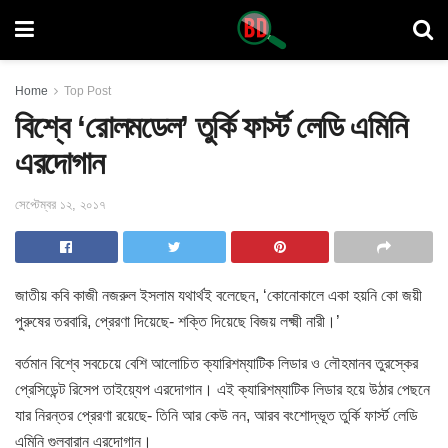
Home
Top Post
বিশ্বে ‘রোলমডেল’ তুর্কি ফার্স্ট লেডি এমিনি
এরদোগান
সেপ্টেম্বর ১২, ২০১৭
জাতীয় কবি কাজী নজরুল ইসলাম যথার্থই বলেছেন, ‘কোনোকালে একা হয়নি কো জয়ী
পুরুষের তরবারি, প্রেরণা দিয়েছে- শক্তি দিয়েছে বিজয় লক্ষ্মী নারী।’
বর্তমান বিশ্বে সবচেয়ে বেশি আলোচিত ক্যারিশম্যাটিক লিডার ও লৌহমানব তুরস্কের
প্রেসিডেন্ট রিসেপ তাইয়্যেপ এরদোগান। এই ক্যারিশম্যাটিক লিডার হয়ে উঠার পেছনে
যার নিরন্তর প্রেরণা রয়েছে- তিনি আর কেউ নন, আরব বংশোদ্ভূত তুর্কি ফার্স্ট লেডি
এমিনি গুলবারান এরদোগান।