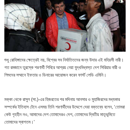
শুধু রোহিঙ্গাদের ক্ষেত্রেই নয়, বিশ্বের সব নির্যাতিতদের জন্য উদার এই মহিয়সী নারী।
গত রমজানে তুরস্কে শরণার্থী শিবিরে আশ্রয় নেয়া যুদ্ধবিধ্বস্ত দেশ সিরিয়ার নারী ও
শিশুদের সম্মানে ইফতার ও ডিনারের আয়োজন করেন ফার্স্ট লেডি এমিনি।
মক্কা থেকে রাসুল (সা.)-এর হিজরতের পর মদিনায় আনসার ও মুহাজিরদের মধ্যকার
সম্পর্কের ইতিহাস টেনে এসময় তিনি শরণার্থীদের উদ্দেশে দেয়া বক্তব্যে বলেন, ‘তোমরা
কেউ গৃহহীন নও, আমাদের দেশ তোমাদেরও দেশ, তোমাদের দ্বিতীয় মাতৃভূমিতে
তোমাদের স্বাগতম।’