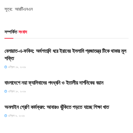
সূত্র: আরটিএনএন
সম্পর্কিত
সংবাদ
SLIDE
বেলায়াত-এ-ফকিহ: অর্ধশতাব্দি ধরে ইরানের ইসলামি প্রজাতন্ত্র টিকে থাকার মূল
শক্তি
এপ্রিল ১৯, ২০২৬
HOME POST
বাংলাদেশে নয়া ফ্যাসিবাদের পদধ্বনি ও ইতালীয় দার্শনিকের বয়ান
এপ্রিল ১৮, ২০২৬
HOME POST
অনলাইন শ্রেণি কার্যক্রম: আবারও ঝুঁকিতে পড়তে যাচ্ছে শিক্ষা খাত
এপ্রিল ৯, ২০২৬