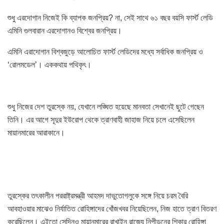
শুধু এরদোগান নিজেই কি ব্যাপক জনপ্রিয়? না, সেই সাথে ৬১ বছর বয়সি ফার্স্ট লেডি
এমিনি গুলবারান এরদোগানও বিশ্বের জনপ্রিয়।
এমিনি এরাদোগান বিশ্বজুড়ে আলোচিত ফার্স্ট লেডিদের মধ্যে সর্বাধিক জনপ্রিয় ও
‘রোলমডেল’। এককথায় পথিকৃৎ।
শুধু নিজের দেশ তুরস্কে নয়, যেখানে লঙ্ঘিত হয়েছে মানবতা সেখানেই ছুটে গেছেন
তিনি। এর আগে সূদুর ইউরোপ থেকে ত্রাণবাহী জাহাজ নিয়ে চলে এসেছিলেন
মায়ানমারের আরাকানে।
তুরস্কের তৎকালীন পররাষ্ট্রমন্ত্রী আহমদ দাভুতোগলুকে সঙ্গে নিয়ে চরম বৈরি
আবহাওয়ার মাঝেও নির্যাতিত রোহিঙ্গাদের খোঁজখবর নিয়েছিলেন, নিজ হাতে ত্রাণ বিতরণ
করেছিলেন। এইতো সেদিনও মায়ানমারের রাখাইন রাজ্যে নিপীড়নের শিকার রোহিঙ্গা