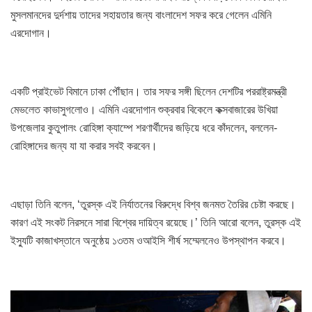
মুসলমানদের দুর্দশায় তাদের সহায়তার জন্য বাংলাদেশ সফর করে গেলেন এমিনি
এরদোগান।
একটি প্রাইভেট বিমানে ঢাকা পৌঁছান। তার সফর সঙ্গী ছিলেন দেশটির পররাষ্ট্রমন্ত্রী
মেভলেত কাভাসুগলোও। এমিনি এরদোগান শুক্রবার বিকেলে কক্সবাজারের উখিয়া
উপজেলার কুতুপালং রোহিঙ্গা ক্যাম্পে শরণার্থীদের জড়িয়ে ধরে কাঁদলেন, বললেন-
রোহিঙ্গাদের জন্য যা যা করার সবই করবেন।
এছাড়া তিনি বলেন, ‘তুরস্ক এই নির্যাতনের বিরুদ্ধে বিশ্ব জনমত তৈরির চেষ্টা করছে।
কারণ এই সংকট নিরসনে সারা বিশ্বের দায়িত্ব রয়েছে।’ তিনি আরো বলেন, তুরস্ক এই
ইস্যুটি কাজাখস্তানে অনুষ্ঠেয় ১৩তম ওআইসি শীর্ষ সম্মেলনেও উপস্থাপন করবে।