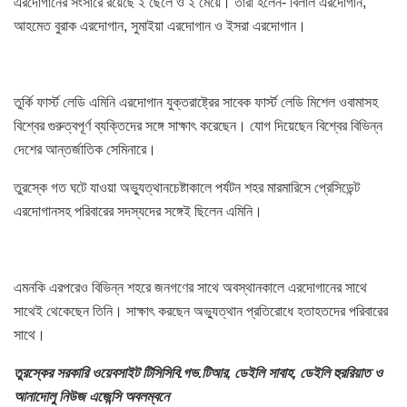
এরদোগানের সংসারে রয়েছে ২ ছেলে ও ২ মেয়ে। তারা হলেন- বিলাল এরদোগান,
আহমেত বুরাক এরদোগান, সুমাইয়া এরদোগান ও ইসরা এরদোগান।
তুর্কি ফার্স্ট লেডি এমিনি এরদোগান যুক্তরাষ্ট্রের সাবেক ফার্স্ট লেডি মিশেল ওবামাসহ
বিশ্বের গুরুত্বপূর্ণ ব্যক্তিদের সঙ্গে সাক্ষাৎ করেছেন। যোগ দিয়েছেন বিশ্বের বিভিন্ন
দেশের আন্তর্জাতিক সেমিনারে।
তুরস্কে গত ঘটে যাওয়া অভ্যুত্থানচেষ্টাকালে পর্যটন শহর মারমারিসে প্রেসিডেন্ট
এরদোগানসহ পরিবারের সদস্যদের সঙ্গেই ছিলেন এমিনি।
এমনকি এরপরেও বিভিন্ন শহরে জনগণের সাথে অবস্থানকালে এরদোগানের সাথে
সাথেই থেকেছেন তিনি। সাক্ষাৎ করছেন অভ্যুত্থান প্রতিরোধে হতাহতদের পরিবারের
সাথে।
তুরস্কের সরকারি ওয়েবসাইট টিসিসিবি.গভ.টিআর, ডেইলি সাবাহ, ডেইলি হুররিয়াত ও
আনাদোলু নিউজ এজেন্সি অবলম্বনে