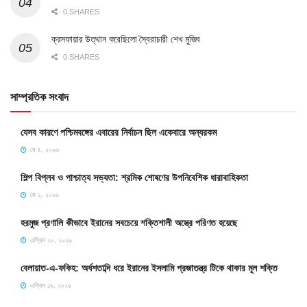
0 SHARES
ক্রসফায়ার উত্থান করেছিলো স্বৈরাচারী শেখ মুজিব
0 SHARES
সাম্প্রতিক সংবাদ
যেসব কারণে পশ্চিমবঙ্গের এবারের নির্বাচন ছিল একেবারে অন্যরকম
মে ৪, ২০২৬
শিল্প বিপ্লব ও পাশ্চাত্য সভ্যতা: শ্রমিক শোষণের উপনিবেশিক ধারাবাহিকতা
মে ২, ২০২৬
হরমুজ প্রণালি কীভাবে ইরানের সবচেয়ে শক্তিশালী অস্ত্রে পরিণত হয়েছে
এপ্রিল ২০, ২০২৬
বেলায়াত-এ-ফকিহ: অর্ধশতাব্দি ধরে ইরানের ইসলামি প্রজাতন্ত্র টিকে থাকার মূল শক্তি
এপ্রিল ১৯, ২০২৬