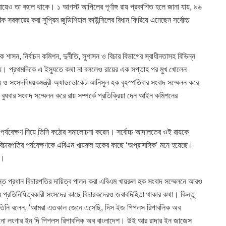
েও তা বহাল থাকে। ১ আগস্ট আপিলের পূর্ণাঙ্গ রায় প্রকাশিত হলে জানা যায়, ৯৬
রিক সরকারের করা সুপ্রিম জুডিশিয়াল কাউন্সিলের বিধান ফিরিয়ে এনেছেন সর্বোচ্চ
ক শাসন, নির্বাচন কমিশন, দুর্নীতি, সুশাসন ও বিচার বিভাগের স্বাধীনতাসহ বিভিন্ন
 হয়। প্রথমদিকে এ ইস্যুতে কথা না বললেও রায়ের এক সপ্তাহ পর মুখ খোলেন
চার ও সংসদবিষয়কমন্ত্রী অ্যাডভোকেট আনিসুল হক বৃহস্পতিবার সংবাদ সম্মেলন করে
বুধবার সংবাদ সম্মেলন করে রায় সম্পর্কে প্রতিক্রিয়া দেন আইন কমিশনের
িছু পর্যবেক্ষণ নিয়ে তিনি কঠোর সমালোচনা করেন। সর্বোচ্চ আদালতের ওই রায়কে
ন বিচারপতির পর্যবেক্ষণকে এবিএম খায়রুল হকের কাছে ‘অপ্রাসঙ্গিক’ মনে হয়েছে।
’।
ন্ত প্রধান বিচারপতির দায়িত্ব পালন করা এবিএম খায়রুল হক সংবাদ সম্মেলনে আরও
ের প্রতিনিধিত্বকারী সংসদের কাছে বিচারকদেরও জবাবদিহিতা থাকার কথা। কিন্তু
িনি বলেন, ‘আমরা এতকাল জেনে এসেছি, দিস ইজ পিপলস রিপাবলিক অব
আর নো লংগার ইন দি পিপলস রিপাবলিক অব বাংলাদেশ। উই আর রাদার ইন জাজেস