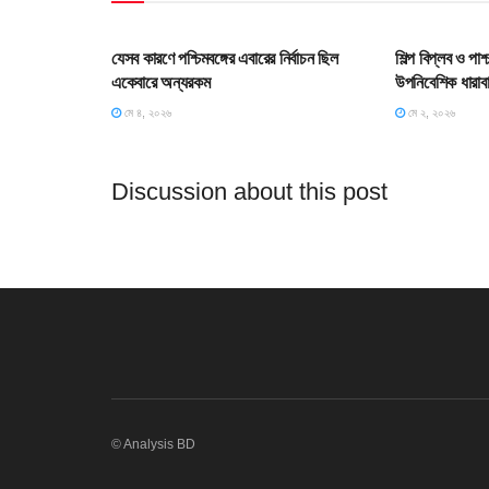
HOME POST
HOME POS
যেসব কারণে পশ্চিমবঙ্গের এবারের নির্বাচন ছিল
শিল্প বিপ্লব ও পা
একেবারে অন্যরকম
উপনিবেশিক ধারাব
মে ৪, ২০২৬
মে ২, ২০২৬
Discussion about this post
© Analysis BD