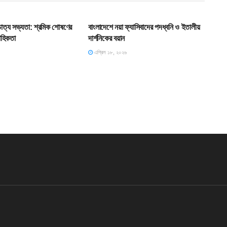
T
HOME POST
শ্চাত্য সভ্যতা: শ্রমিক শোষণের
বাংলাদেশে নয়া ফ্যাসিবাদের পদধ্বনি ও ইতালীয়
াহিকতা
দার্শনিকের বয়ান
এপ্রিল ১৮, ২০২৬