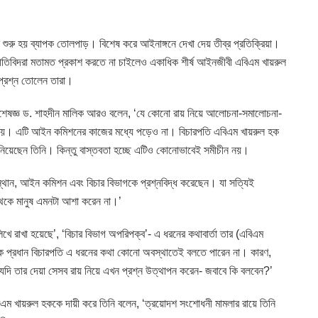
শুরু হয় ব্যাপক তোলপাড়। বিশেষ করে আইনাঙ্গনে দেখা দেয় তীব্র প্রতিক্রিয়া।
ীতিবিদরা মতামত প্রকাশ করতে না চাইলেও একাধিক শীর্ষ আইনজীবী এবিএম খায়রুল
প্রশ্ন তোলেন তারা।
ান বিশেষজ্ঞ ড. শাহদীন মালিক আরও বলেন, ‘যে কোনো রায় নিয়ে আলোচনা-সমালোচনা-
 নয়। এটি আইন কমিশনের কাজের মধ্যে পড়েও না। বিচারপতি এবিএম খায়রুল হক
জানিয়েছেন তিনি। কিন্তু বাস্তবতা হচ্ছে এটিও কোনোভাবেই সমীচীন নয়।
বস্থান, আইন কমিশন এবং বিচার বিভাগকে প্রশ্নবিদ্ধ করেছেন। যা সত্যিই
েকে মানুষ এমনটা আশা করেন না।’
 রাখা হয়েছে’, ‘বিচার বিভাগ অপরিপক্ব’- এ ধরনের কথাবার্তা তার (এবিএম
ক প্রধান বিচারপতি এ ধরনের কথা কোনো অবস্থাতেই বলতে পারেন না। কারণ,
দি তার দেয়া সেসব রায় নিয়ে এখন প্রশ্ন উত্থাপন করেন- জবাবে কি বলবেন?’
িএম খায়রুল হককে দায়ী করে তিনি বলেন, ‘ত্রয়োদশ সংশোধনী মামলার রায়ে তিনি