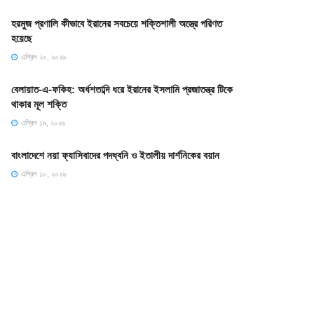
হরমুজ প্রণালি কীভাবে ইরানের সবচেয়ে শক্তিশালী অস্ত্রে পরিণত
হয়েছে
এপ্রিল ২০, ২০২৬
বেলায়াত-এ-ফকিহ: অর্ধশতাব্দি ধরে ইরানের ইসলামি প্রজাতন্ত্র টিকে
থাকার মূল শক্তি
এপ্রিল ১৯, ২০২৬
বাংলাদেশে নয়া ফ্যাসিবাদের পদধ্বনি ও ইতালীয় দার্শনিকের বয়ান
এপ্রিল ১৮, ২০২৬