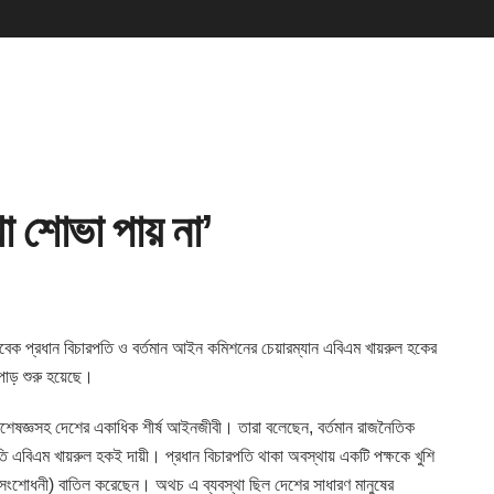
া শোভা পায় না’
বেক প্রধান বিচারপতি ও বর্তমান আইন কমিশনের চেয়ারম্যান
এবিএম খায়রুল হকের
লপাড় শুরু হয়েছে।
 বিশেষজ্ঞসহ দেশের একাধিক শীর্ষ আইনজীবী। তারা বলেছেন, বর্তমান রাজনৈতিক
ি এবিএম খায়রুল হকই দায়ী। প্রধান বিচারপতি থাকা অবস্থায় একটি পক্ষকে খুশি
শ সংশোধনী) বাতিল করেছেন। অথচ এ ব্যবস্থা ছিল দেশের সাধারণ মানুষের