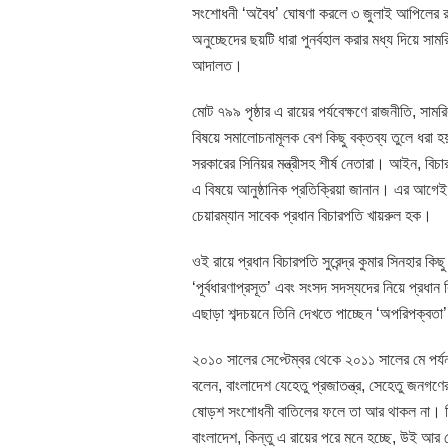
সংশোধনী ‘অবৈধ’ ঘোষণা করলে ৩ জুলাই আপিলের রায়
অনুচ্ছেদের ছয়টি ধারা পুনর্বহাল করার মধ্য দিয়ে সাম
আদালত।
মোট ৭৯৯ পৃষ্ঠার এ রায়ের পর্যবেক্ষণে রাজনীতি, সামরি
বিষয়ে সমালোচনামূলক বেশ কিছু বক্তব্য তুলে ধরা
সরকারের সিনিয়র মন্ত্রীসহ শীর্ষ নেতারা। আইন, বি
এ বিষয়ে আনুষ্ঠানিক প্রতিক্রিয়া জানান। এর আগেই 
চেয়ারম্যান সাবেক প্রধান বিচারপতি খায়রুল হক।
ওই রায়ে প্রধান বিচারপতি সুরেন্দ্র কুমার সিনহার ক
‘পূর্বধারণাপ্রসূত’ এবং সংসদ সদস্যদের নিয়ে প্রধা
এছাড়া শব্দচয়নে তিনি দেখতে পাচ্ছেন ‘অপরিপক্বতা
২০১০ সালের সেপ্টেম্বর থেকে ২০১১ সালের মে পর্য
বলেন, বাংলাদেশ যেহেতু প্রজাতন্ত্র, সেহেতু জনগণ
ষোড়শ সংশোধনী বাতিলের ফলে তা আর থাকল না। ত
বাংলাদেশ, কিন্তু এ রায়ের পরে মনে হচ্ছে, উই 