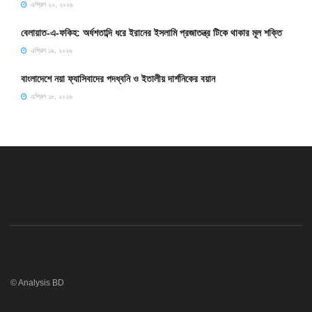
এপ্রিল ২০, ২০২৬
বেলায়াত-এ-ফকিহ: অর্ধশতাব্দি ধরে ইরানের ইসলামি প্রজাতন্ত্র টিকে থাকার মূল শক্তি
এপ্রিল ১৯, ২০২৬
বাংলাদেশে নয়া ফ্যাসিবাদের পদধ্বনি ও ইতালীয় দার্শনিকের বয়ান
এপ্রিল ১৮, ২০২৬
© Analysis BD