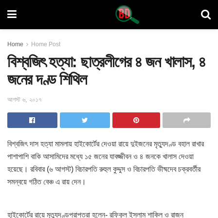
Home
Home Post
বিশ্বজিৎ হত্যা: ছাত্রলীগের ৪ জন খালাস, ৪
জনের দণ্ড শিথিল
আগস্ট ৬, ২০১৭
বিশ্বজিৎ দাস হত্যা মামলায় হাইকোর্টের দেওয়া রায়ে দুইজনের মৃত্যুদণ্ড বহাল রাখার
পাশাপাশি বাকি আসামিদের মধ্যে
১৫ জনের যাবজ্জীবন ও ৪ জনকে খালাস দেওয়া
হয়েছে। রবিবার (৬ আগস্ট) বিচারপতি রুহুল কুদ্দুস ও বিচারপতি ভীষ্মদেব চক্রবর্তীর
সমন্বয়ে গঠিত বেঞ্চ এ রায় দেন।
হাইকোর্টের রায়ে মৃত্যুদণ্ডপ্রাপ্তরা হলেন- রফিকুল ইসলাম শাকিল ও রাজন