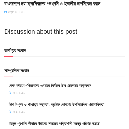
বাংলাদেশে নয়া ফ্যাসিবাদের পদধ্বনি ও ইতালীয় দার্শনিকের বয়ান
এপ্রিল ১৮, ২০২৬
Discussion about this post
জনপ্রিয় সংবাদ
সাম্প্রতিক সংবাদ
যেসব কারণে পশ্চিমবঙ্গের এবারের নির্বাচন ছিল একেবারে অন্যরকম
মে ৪, ২০২৬
শিল্প বিপ্লব ও পাশ্চাত্য সভ্যতা: শ্রমিক শোষণের উপনিবেশিক ধারাবাহিকতা
মে ২, ২০২৬
হরমুজ প্রণালি কীভাবে ইরানের সবচেয়ে শক্তিশালী অস্ত্রে পরিণত হয়েছে