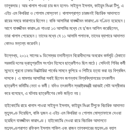
তালুকদার। আর খালাস পাওয়া চার জন হলেন- সাইফুল ইসলাম, কাইয়ুম মিঞা টিপু, এ
এইচ এম কিবরিয়া ও গোলাম মোস্তফা। খালাসপ্রাপ্ত চারজনই বিচারিক আদালতে
রায়ের সময়ে কারাগারে ছিলেন। বাকি আসামিরা যাবজ্জীবন কারাদণ্ডে দণ্ডিত হয়েছেন।
আগে যাবজ্জীবন কারাদণ্ড পাওয়া ১৩ আসামির মধ্যে যে দু’জন আপিল করেছিলেন,
তারা খালাস পেয়েছেন। তাদের মধ্যে যে ১১ আসামি পলাতক, তাদের ব্যাপারে আদালত
কোনও মন্তব্য করেননি।
উল্লেখ্য, ২০১২ সালের ৯ ডিসেম্বর তদানীন্তন বিরোধীদলের অবরোধ কর্মসূচি ঠেকাতে
সরকারি দলের ভ্রাতৃপ্রতীম সংগঠন হিসেবে ছাত্রলীগও ছিল মাঠে। সেদিনই শিবির কর্মী
সন্দেহে পুরনো ঢাকার ভিক্টোরিয়া পার্কের সামনে কুপিয়ে ও পিটিয়ে হত্যা করা হয় বিশ্বজিৎ
দাসকে। এ মামলার আসামিরা সবাই ছিলেন জগন্নাথ বিশ্ববিদ্যালয়ের তৎকালীন
ছাত্রলীগ কমিটির নেতা ও কর্মী। যদিও তৎকালীন স্বরাষ্ট্রমন্ত্রী বরাবরই সেটা অস্বীকার
করে বলেছেন, এ ঘটনায় ছাত্রলীগের কেউ জড়িত নয়।
হাইকোর্টের রায়ে খালাস পাওয়া সাইফুল ইসলাম, কাইয়ুম মিঞা টিপুকে বিচারিক আদালত
মৃত্যুদণ্ড দিয়েছিল, বাকি দুজন এ এইচ এম কিবরিয়া ও গোলাম মোস্তাফাকে দেওয়া
হয়েছিল যাবজ্জীবন কারাদণ্ড। হাইকোর্টের দেওয়া রায়ে বিচারিক আদালতে
মৃত্যুদণ্ডপ্রাপ্ত রফিকুল ইসলাম শাকিল এবং রাজন তালুকদারের মৃত্যুদণ্ড বহাল