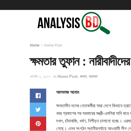
Home
Home Post
ক্ষমতার তুফান : নারীবাদীদে
আগস্ট ২, ২০১৭
in
Home Post
,
কলাম
,
মতামত
আলফাজ আনাম
ক্ষমতাসীন দলের নেতাকর্মীরা সারা দেশে কিভাবে ত্র
খবর প্রকাশের পর সরকারের মন্ত্রী-এমপিরা দাবি কর
দখল, চাঁদাবাজি, ধর্ষণ, নিপীড়ন চালানো হচ্ছে। এরমধ্
গেছে। এসব সংগঠন স্থানীয়পর্যায়ে আওয়ামী লীগ নেত