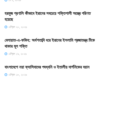
মে ২, ২০২৬
হরমুজ প্রণালি কীভাবে ইরানের সবচেয়ে শক্তিশালী অস্ত্রে পরিণত
হয়েছে
এপ্রিল ২০, ২০২৬
বেলায়াত-এ-ফকিহ: অর্ধশতাব্দি ধরে ইরানের ইসলামি প্রজাতন্ত্র টিকে
থাকার মূল শক্তি
এপ্রিল ১৯, ২০২৬
বাংলাদেশে নয়া ফ্যাসিবাদের পদধ্বনি ও ইতালীয় দার্শনিকের বয়ান
এপ্রিল ১৮, ২০২৬