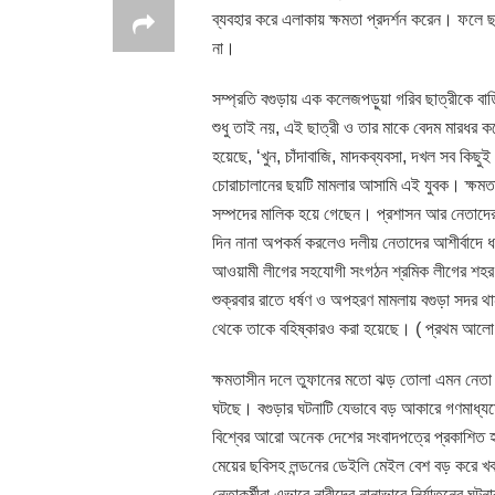
ব্যবহার করে এলাকায় ক্ষমতা প্রদর্শন করেন। ফলে 
না।
সম্প্রতি বগুড়ায় এক কলেজপড়ুয়া গরিব ছাত্রীকে বা
শুধু তাই নয়, এই ছাত্রী ও তার মাকে বেদম মারধর 
হয়েছে, ‘খুন, চাঁদাবাজি, মাদকব্যবসা, দখল সব কিছু
চোরাচালানের ছয়টি মামলার আসামি এই যুবক। ক্ষমতাস
সম্পদের মালিক হয়ে গেছেন। প্রশাসন আর নেতাদের 
দিন নানা অপকর্ম করলেও দলীয় নেতাদের আশীর্বাদে 
আওয়ামী লীগের সহযোগী সংগঠন শ্রমিক লীগের শহর শা
শুক্রবার রাতে ধর্ষণ ও অপহরণ মামলায় বগুড়া সদর
থেকে তাকে বহিষ্কারও করা হয়েছে। ( প্রথম আলো
ক্ষমতাসীন দলে তুফানের মতো ঝড় তোলা এমন নেতা স
ঘটছে। বগুড়ার ঘটনাটি যেভাবে বড় আকারে গণমাধ্যমে
বিশ্বের আরো অনেক দেশের সংবাদপত্রে প্রকাশিত হয়ে
মেয়ের ছবিসহ লন্ডনের ডেইলি মেইল বেশ বড় করে খব
নেতাকর্মীরা এভাবে নারীদের নানাভাবে নির্যাতনের