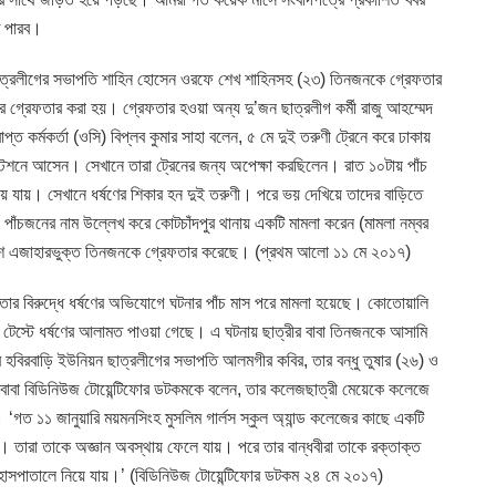
ে পারব।
 ছাত্রলীগের সভাপতি শাহিন হোসেন ওরফে শেখ শাহিনসহ (২৩) তিনজনকে গ্রেফতার
গ্রেফতার করা হয়। গ্রেফতার হওয়া অন্য দু’জন ছাত্রলীগ কর্মী রাজু আহম্মেদ
প্ত কর্মকর্তা (ওসি) বিপ্লব কুমার সাহা বলেন, ৫ মে দুই তরুণী ট্রেনে করে ঢাকায়
্টেশনে আসেন। সেখানে তারা ট্রেনের জন্য অপেক্ষা করছিলেন। রাত ১০টায় পাঁচ
য়ে যায়। সেখানে ধর্ষণের শিকার হন দুই তরুণী। পরে ভয় দেখিয়ে তাদের বাড়িতে
 পাঁচজনের নাম উল্লেখ করে কোটচাঁদপুর থানায় একটি মামলা করেন (মামলা নম্বর
িশ এজাহারভুক্ত তিনজনকে গ্রেফতার করেছে। (প্রথম আলো ১১ মে ২০১৭)
ার বিরুদ্ধে ধর্ষণের অভিযোগে ঘটনার পাঁচ মাস পরে মামলা হয়েছে। কোতোয়ালি
 টেস্টে ধর্ষণের আলামত পাওয়া গেছে। এ ঘটনায় ছাত্রীর বাবা তিনজনকে আসামি
হবিরবাড়ি ইউনিয়ন ছাত্রলীগের সভাপতি আলমগীর কবির, তার বন্ধু তুষার (২৬) ও
 বাবা বিডিনিউজ টোয়েন্টিফোর ডটকমকে বলেন, তার কলেজছাত্রী মেয়েকে কলেজে
গত ১১ জানুয়ারি ময়মনসিংহ মুসলিম গার্লস স্কুল অ্যান্ড কলেজের কাছে একটি
া। তারা তাকে অজ্ঞান অবস্থায় ফেলে যায়। পরে তার বান্ধবীরা তাকে রক্তাক্ত
হাসপাতালে নিয়ে যায়।’ (বিডিনিউজ টোয়েন্টিফোর ডটকম ২৪ মে ২০১৭)