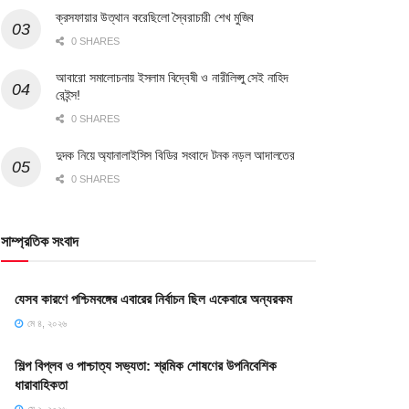
ক্রসফায়ার উত্থান করেছিলো স্বৈরাচারী শেখ মুজিব
0 SHARES
আবারো সমালোচনায় ইসলাম বিদ্বেষী ও নারীলিপ্সু সেই নাহিদ
রেইন্স!
0 SHARES
দুদক নিয়ে অ্যানালাইসিস বিডির সংবাদে টনক নড়ল আদালতের
0 SHARES
সাম্প্রতিক সংবাদ
যেসব কারণে পশ্চিমবঙ্গের এবারের নির্বাচন ছিল একেবারে অন্যরকম
মে ৪, ২০২৬
শিল্প বিপ্লব ও পাশ্চাত্য সভ্যতা: শ্রমিক শোষণের উপনিবেশিক
ধারাবাহিকতা