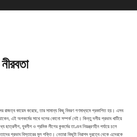
র নীরবতা
াসের রাজত্ব কায়েম করেছে, তার সামান্য কিছু বিবরণ গণমাধ্যমে প্রকাশিত
হয়। এসব
ে থাকেন, এই অপকর্মের সাথে দলের কোনো সম্পর্ক নেই। কিন্তু দলীয় প্রভাব খাটিয়ে
যে ছাত্রলীগ, যুবলীগ ও শ্রমিক লীগের কুকর্মের তাণ্ডব নিয়ন্ত্রণহীন পর্যায়ে চলে
াদের প্রভাব বিস্তারের মূল শক্তি। নেতারা কিছুটা নিরাপদ দূরত্বে থেকে এদেরকে