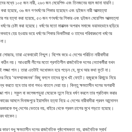
এদের মধ্যে ১০৫ জন নারী, ২৬৩ জন মেয়েশিশু এবং তিনজনের বয়স জানা যায়নি।
 করা হয়েছে, ৩৬ জন গণধর্ষণের শিকার হয়েছেন এবং দুইজন নারী আত্মহত্যা
 পর হত্যা করা হয়েছে, ৫৩ জন গণধর্ষণের শিকার এবং দুইজন মেয়েশিশু আত্মহত্যা
ষণের চেষ্টা করা হয়েছে। ধর্ষণের মতো মারাত্মক অপরাধ সমাজে ভয়াবহভাবে ছড়িয়ে
কভাবে হেয় হওয়ার ভয়ে ধর্ষণের শিকার ভিকটিমরা ও তাদের পরিবারগুলো ধর্ষণের
 না।
সোচ্চার, তারা একেবারেই নিশ্চুপ। বিশেষ করে এ দেশের পরিচিত নারীবাদীরা
 কঠিন নয়। আওয়ামী লীগের মতো প্রগতিশীল রাজনৈতিক দলের নেতাকর্মীরা যখন
ই লজ্জা পান। তারা এতটাই অধোবদন হয়ে পড়েন যে, মুখে আর কথা ফুটে না।
দের নিয়ে ‘অসম্মানজনক’ কিছু বললে তাদের মুখে খই ফোটে। হুজুরকে রিমান্ডে নিয়ে
বন্ধ করতে হবে তার নানা পথও বাতলে দেয়া হয়। কিন্তু ক্ষমতাসীন দলের অপরাধী
লজ্জা পান। স্কুল বা কলেজপড়ুয়া মেয়েকে তুলে নিয়ে ধর্ষণ করলে তার প্রতিবাদ করার
ারের আমলে দিনাজপুরে ইয়াসমিন হত্যা নিয়ে এ দেশের নারীবাদীরা প্রবল আন্দোলন
কারকে শুধু দেশের ভেতরে নয়, বাইরে থেকে প্রবল চাপের মুখে পড়তে হয়েছে।
নীরব থাকেন।
কারণ শুধু ক্ষমতাসীন দলের রাজনৈতিক পৃষ্ঠপোষকতা নয়, রাজনৈতিক স্বার্থ