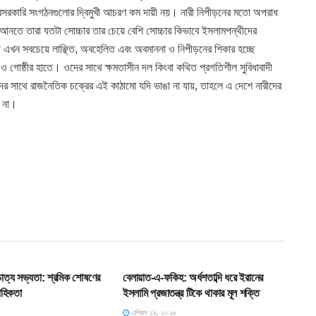
েসরকারি সংগঠনগুলোর দ্বিমুখী আচরণ কম দায়ী নয়। নারী নিপীড়নের মতো অপরাধ
নতে তারা যতটা সোচ্চার তার চেয়ে বেশি সোচ্চার কিভাবে ইসলামপন্থীদের
এখন সবচেয়ে লাঞ্ছিত, অবহেলিত এবং অবমাননা ও নিপীড়নের শিকার হচ্ছে
ও গোষ্ঠীর হাতে। ওদের সাথে ক্ষমতাসীন দল কিংবা কথিত প্রগতিশীল সুবিধাবাদী
 সাথে রাজনৈতিক চক্রের এই কাঠামো যদি ভাঙা না যায়, তাহলে এ দেশে নারীদের
ে না।
T
SLIDE
শ্চাত্য সভ্যতা: শ্রমিক শোষণের
বেলায়াত-এ-ফকিহ: অর্ধশতাব্দি ধরে ইরানের
াহিকতা
ইসলামি প্রজাতন্ত্র টিকে থাকার মূল শক্তি
এপ্রিল ১৯, ২০২৬