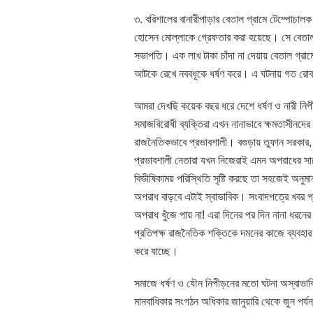
৩. বরিশালের বানারীপাড়ার বেতাল গ্রামে টেম্পোচাল
হোসেন মোল্লাকে গ্রেফতার করা হয়েছে। সে বেতাল গ
সভাপতি। এক লাখ টাকা চাঁদা না দেয়ায় বেতাল গ্রা
আটকে রেখে নববধূকে ধর্ষণ করে। এ ঘটনায় গত রোবব
আমরা দেখছি কয়েক বছর ধরে দেশে ধর্ষণ ও নারী নি
সমাজবিরোধী ব্যক্তিরা এখন নানাভাবে ক্ষমতাসীনদে
রাজনৈতিকভাবে প্রভাবশালী। বগুড়ায় তুফান সরকার, 
প্রভাবশালী নেতারা যখন নিজেরাই এমন অপরাধের সা
বিভীষিকাময় পরিস্থিতি সৃষ্টি করছে তা সহজেই অনুম
অপরাধ বাড়বে এটাই স্বাভাবিক। সংবাদপত্রে খবর 
অপরাধ খুঁজে পায় না! এরা দিনের পর দিন নানা ধরন
প্রতিপক্ষ রাজনৈতিক শক্তিকে দমনের কাজে ব্যবহার
করে যাচ্ছে।
সমাজে ধর্ষণ ও যৌন নিপীড়নের মতো ঘটনা অস্বাভাব
মানবাধিকার সংগঠন অধিকার জানুয়ারি থেকে জুন পর্যন্