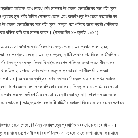
ক স্বামীকে আটকে রেখে নববধূ ধর্ষণ মামলায় উপজেলা ছাত্রলীগের সভাপতি সুমন
্রামের মৃত খবির উদ্দিন মোল্লার ছেলে এবং বানারীপাড়া উপজেলা ছাত্রলীগের
মে উপজেলা ছাত্রলীগের সভাপতি সুমন মোল্লা গত শনিবার রাতে স্বামী সেলিমকে
ার ধর্ষিতা বাদি হয়ে মামলা করেন। (মানবজমিন ১৮ জুলাই ২০১৭)
পীড়নের মতো ঘটনা অস্বাভাবিকভাবে বেড়ে গেছে। এর প্রধান কারণ হচ্ছে,
র আশ্রয়-প্রশ্রয়ে চলছে। এরা হয়ে পড়ছে স্থানীয়পর্যায়ে সামাজিক, অর্থনৈতিক ও
বরিশালে সুমন মোল্লা কিংবা ঝিনাইদহের শেখ শাহিনের মতো ক্ষমতাসীন দলের
থে জড়িত হয়ে পড়ে, তখন তাদের অনুগত ক্যাডাররা স্থানীয়পর্যায়ে কতটা
ান করা যায়। এ ধরনের ব্যক্তিরা যখন সমাজের নিয়ন্ত্রক বনে যায়, তখন সমাজে
প্রকাশের পর এদের দল থেকে বহিষ্কার করা হয়। কিন্তু তার আগে এদের কোনো
ের অপরাধ করলেও দলীয়পর্যায়ে কোনো ব্যবস্থা নেয়া হয় না। কারণ দল এদেরকে
 করে আসছে। আইনশৃঙ্খলা রক্ষাকারী বাহিনীর সহায়তা নিয়ে এরা সব ধরনের অপকর্ম
িকভাবে বেড়ে গেছে; বিভিন্ন সংবাদপত্রে প্রকাশিত খবর থেকে তা বোঝা যায়।
ত ছয় মাসে দেশে নারী ধর্ষণ যে পরিসংখ্যান দিয়েছে তাতে দেখা যাচ্ছে, ছয় মাসে