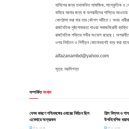
হাসিলের জন্য তথাকথিত সামাজিক, সাংস্কৃতিক ও ব
কমিয়ে আনার জন্য বা অপরাধীদের শাস্তির আওতায় আ
কোণঠাসা করা যায় তার কৌশল আঁটতে। অথচ নারীরা 
রাজনৈতিক পৃষ্ঠপোষকতা পাওয়া সমাজবিরোধী ব্যক্তি 
রাজনৈতিক শক্তির গভীর সংযোগ রয়েছে। অপরাধীদের
ওপর নির্যাতন ও নিপীড়ন কোনোভাবেই বন্ধ করা যাব
alfazanambd@yahoo.com
সূত্র: নয়াদিগন্ত
সম্পর্কিত
সংবাদ
HOME POST
HOME POS
যেসব কারণে পশ্চিমবঙ্গের এবারের নির্বাচন ছিল
শিল্প বিপ্লব ও পা
একেবারে অন্যরকম
উপনিবেশিক ধারাব
মে ৪, ২০২৬
মে ২, ২০২৬