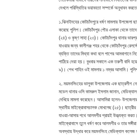
দেখলে পরিস্থিতির ভয়াবহতা সম্পর্কে অনুধাবন করত
১.ঝিনাইদহের কোটচাঁদপুরে ধর্ষণ মামলায় উপজেলা
করেছে পুলিশ। কোটচাঁদপুর পৌর এলাকা থেকে তাদের 
(২৪) ও কৃষ্ণ সাহা (২৩)। কোটচাঁদপুর থানার ভারপ্রা
যাওয়ার জন্য কালীগঞ্জ শহর থেকে কোটচাঁদপুর রেলস
ব্যক্তি তাদের মিথ্যা কথা বলে পাশের আমবাগানে নি
পাঠিয়ে দেয়া হয়। বুধবার সকালে এক তরুণী বাদি হয়ে
৯)। শেখ শাহিন ওই মামলার ১ নম্বর আসামি। পুল
২. ময়মনসিংহের ভালুকা উপজেলায় এক ছাত্রলীগ নেত
মডেল থানার ওসি কামরুল ইসলাম জানান, মেডিক্যাল
দেখিয়ে মামলা করেছেন। আসামিরা হলেন- উপজেলার 
স্থানীয় মাইক্রোবাসচালক মোখলেছ (২৫)। ছাত্রীর
যাওয়া-আসার পথে আলমগীর প্রায়ই উত্ত্যক্ত করত। ‘
মাইক্রোবাসে তুলে ধর্ষণ করে আলমগীর ও তার সঙ্গীর
অবস্থায় উদ্ধার করে ময়মনসিংহ মেডিক্যাল কলেজ 