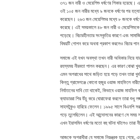
৩৭১ জন নারী ও মেয়েশিশু ধর্ষণের শিকার হয়েছে। 
ওই ১০৫ জন নারীর মধ্যে ৯ জনকে ধর্ষণের পর হত্যা
করেছেন। ২৬৩ জন মেয়েশিশুর মধ্যে ৮ জনকে ধর্ষণের
করেছে। এই সময়কালে ৪৮ জন নারী ও মেয়েশিশুকে ধর্
পড়েছে। বিচারহীনতার সংস্কৃতির কারণে এবং সামাজি
বিষয়টি গোপন করে অথবা প্রকাশ করলেও বিচার পান
সমাজে এই যখন অবস্থা তখন নারী অধিকার নিয়ে যারা 
রহস্যময় নীরবতা পালন করছেন। এর কারণ বোঝা খুব
এমন অপরাধের সাথে জড়িত হয়ে পড়ে তখন তারা খুব
কিন্তু গ্রামেগঞ্জে কোনো হুজুর ওয়াজ মাহফিলে নারী
নির্যাতনের দাবি তো থাকেই, কিভাবে ওয়াজ মাহফিল 
ক্যাডাররা শির উঁচু করে ঘোরাফেরা করলে তারা শুধু 
সাহসটুকুও হারিয়ে ফেলেন। ১৯৯৫ সালে বিএনপি সরক
গড়ে তুলেছিলেন। এই আন্দোলনের কারণে সে সময় সর
এখন ইয়াসমিন ধর্ষণের মতো বহু ঘটনা ঘটলেও তারা 
আজকে অপরাধীরা যে সমাজে নিয়ন্ত্রক হয়ে গেছে, এর 