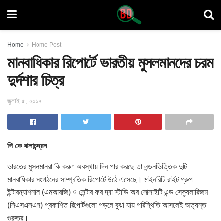
Home
Home Post
মানবাধিকার রিপোর্টে ভারতীয় মুসলমানদের চরম
দুর্দশার চিত্র
জুলাই ৫, ২০১৭
পি কে বালাচন্দ্রন
ভারতের মুসলমানরা কি করুণ অবস্থায় দিন পার করছে তা লন্ডনভিত্তিক দুটি
মানবাধিকার সংগঠনের সাম্প্রতিক রিপোর্টে উঠে এসেছে। মাইনরিটি রাইট গ্রুপ
ইন্টারন্যাশনাল (এমআরজি) ও সেন্টার ফর দ্যা স্টাডি অব সোসাইটি এন্ড সেক্যুলারিজম
(সিএসএসএস) প্রকাশিত রিপোর্টগুলো পড়লে বুঝা যায় পরিস্থিতি আসলেই অত্যন্ত
গুরুতর।