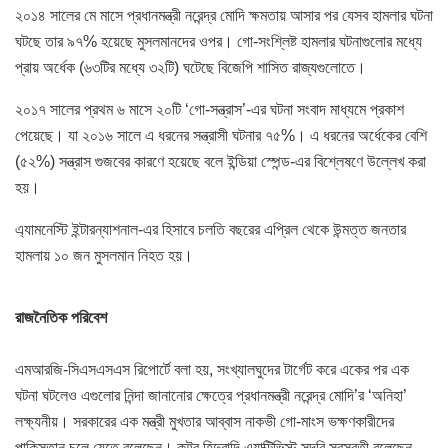
২০১৪ সালের মে মাসে প্রধানমন্ত্রী নরেন্দ্র মোদি ক্ষমতায় আসার পর যেসব হামলার ঘটনা
ঘটছে তার ৯৭% হয়েছে মুসলমানদের ওপর। গো-সংশ্লিষ্ট হামলার ঘটনাগুলোর মধ্যে
প্রায় অর্ধেক (৬৩টির মধ্যে ৩২টি) ঘটেছে বিজেপি শাসিত রাজ্যগুলোতে।
২০১৭ সালের প্রথম ৬ মাসে ২০টি ‘গো-সন্ত্রাস’-এর ঘটনা সংবাদ মাধ্যমে প্রকাশ
পেয়েছে। যা ২০১৬ সালে এ ধরনের সন্ত্রাসী ঘটনার ৭৫%। এ ধরনের অর্ধেকের বেশি
(৫২%) সন্ত্রাস গুজবের কারণে হয়েছে বলে ইন্ডিয়া স্পেন্ড-এর বিশ্লেষণে উল্লেখ করা
হয়।
এ্যামনেস্টি ইন্টারন্যাশনাল-এর হিসাবে চলতি বছরের এপ্রিল থেকে উন্মত্ত জনতার
হামলায় ১০ জন মুসলমান নিহত হয়।
রাজনৈতিক পরিবেশ
এমআরজি-সিএসএসএস রিপোর্টে বলা হয়, সংখ্যালঘুদের টার্গেট করে একের পর এক
ঘটনা ঘটলেও এগুলোর নিন্দা জানানোর ক্ষেত্রে প্রধানমন্ত্রী নরেন্দ্র মোদি’র ‘অনিহা’
লক্ষ্যনীয়। সরকারের এক মন্ত্রী মুখতার আব্বাস নাকভী গো-মাংস ভক্ষণকারীদের
পাকিস্তান চলে যেতে বলেছেন। কট্টর হিন্দুবাদি এ্যাক্টিভিস্ট সদবি সরস্বতী বলেছেন,