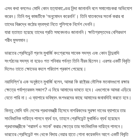
এসব কথা বললেও মোদি কোন হত্যাকাণ্ডের নিন্দা জানাননি বলে সমালোচকরা অভিযোগ
করেন। তিনি শুধু কাজটিকে ‘অনুমোদন করেননি’। তিনি ঘাতকদের সতর্ক করার বা
তাদের বিরুদ্ধে কঠোর ব্যবস্থা নিতে পুলিশকে নির্দেশ দেননি।
যারা হতাহত হয়েছে তাদের প্রতি সমবেদনাও জানাননি। ক্ষতিগ্রস্তদের বেশিরভাগ
গরীব মুসলমান।
ভারতের প্রেসিডেন্ট প্রণব মুখার্জি কংগ্রেসের সাবেক সদস্য এবং কোন হিন্দুবাদি
সংগঠনের সদস্য না হয়েও গত শনিবার পর্যন্ত তিনি নীরব ছিলেন। এরপর একটি বিবৃতি
দিলেও তাতে ক্ষোভের বদলে পরিতাপ প্রকাশ পেয়েছে।
নয়াদিল্লি’র এক অনুষ্ঠানে মুখার্জি বলেন, আমরা কি রাষ্ট্রের মৌলিক মতবাদগুলো রক্ষার
ক্ষেত্রে পর্যাপ্তরকম সজাগ? এ নিয়ে আমাদের ভাবতে হবে। এগুলোকে আমরা এড়িয়ে
যেতে পারি না। এ ব্যাপারে ভবিষ্যৎ বংশধরদের কাছে আমাদের জবাবদিহি করতে হবে।
কিন্তু মোদি যদি দেশের প্রধানমন্ত্রী হিসেবে নাগরিকদের সুরক্ষা দানের ব্যাপারে তার
সাংবিধানিক দায়িত্ব পালনে ব্যর্থ হন, তাহলে প্রেসিডেন্ট মুখার্জিও ব্যর্থ হয়েছেন
প্রধানমন্ত্রীকে ‘পরামর্শ ও সতর্ক’ করার ক্ষেত্রে তার সাংবিধানিক দায়িত্ব পালনে।
ভারতের প্রেসিডেন্ট পদ থেকে বিদায় নেয়ার হাতে গোনা কয়েকদিন আগে একটি বিবৃতি