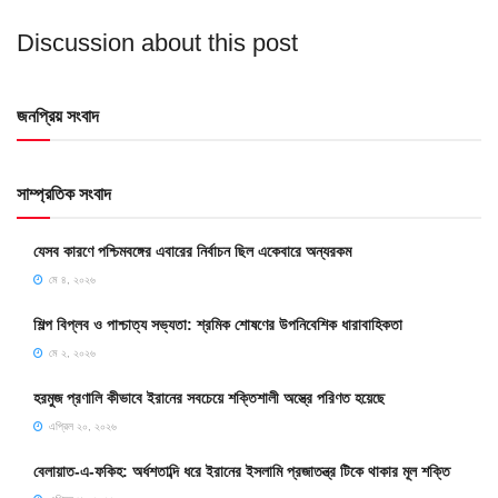
Discussion about this post
জনপ্রিয় সংবাদ
সাম্প্রতিক সংবাদ
যেসব কারণে পশ্চিমবঙ্গের এবারের নির্বাচন ছিল একেবারে অন্যরকম
মে ৪, ২০২৬
শিল্প বিপ্লব ও পাশ্চাত্য সভ্যতা: শ্রমিক শোষণের উপনিবেশিক ধারাবাহিকতা
মে ২, ২০২৬
হরমুজ প্রণালি কীভাবে ইরানের সবচেয়ে শক্তিশালী অস্ত্রে পরিণত হয়েছে
এপ্রিল ২০, ২০২৬
বেলায়াত-এ-ফকিহ: অর্ধশতাব্দি ধরে ইরানের ইসলামি প্রজাতন্ত্র টিকে থাকার মূল শক্তি