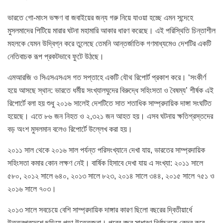
ভারতে গো-মাংস ভক্ষণ বা জবাইয়ের জন্য গরু নিয়ে যাওয়া হচ্ছে এমন সন্দেহে
মুসলমাদের পিটিয়ে মারার ঘটনা মহামারি আকার ধারণ করেছে। এই পরিস্থিতি চিন্তাশীল
মহলকে যেমন উদ্বিগ্ন করে তুলেছে তেমনি আন্তর্জাতিক গণমাধ্যমেও দেশটির একটি
নেতিবাচক রূপ প্রকটভাবে ফুটে উঠছে।
এমআরজি ও সিএসএসএস গত সপ্তাহে একটি যৌথ রিপোর্ট প্রকাশ করে। ‘সংকীর্ণ
হয়ে আসছে স্থান: ভারতে ধর্মীয় সংখ্যালঘুদের বিরুদ্ধে সহিংসতা ও বৈষম্য’ শীর্ষক এই
রিপোর্টে বলা হয় শুধু ২০১৬ সালেই দেশটিতে সাত শতাধিক সাম্প্রদায়িক দাঙ্গা সংঘটিত
হয়েছে। এতে ৮৬ জন নিহত ও ২,৩২১ জন আহত হয়। এসব ঘটনায় ক্ষতিগ্রস্তদের
বড় অংশ মুসলমান বলেও রিপোর্টে উল্লেখ করা হয়।
২০১১ সাল থেকে ২০১৬ সাল পর্যন্ত পরিসংখ্যানে দেখা যায়, ভারতের সাম্প্রদায়িক
সহিংসতা কমার কোন লক্ষণ নেই। বার্ষিক হিসাবে দেখা যায় এ সংখ্যা: ২০১১ সালে
৫৮০, ২০১২ সালে ৬৪০, ২০১৩ সালে ৮২৩, ২০১৪ সালে ৩৪৪, ২০১৫ সালে ৭৫১ ও
২০১৬ সালে ৭০৩।
২০১৩ সালে সবচেয়ে বেশি সাম্প্রদায়িক দাঙ্গার কারণ ছিলো বছরের দ্বিতীয়ার্ধে
উত্তরপ্রদেশে ছড়িয়ে পড়া উত্তেজনা। পরের বছর সাধারণ নির্বাচনকে কেন্দ্র করে