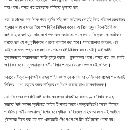
যারা গরুর গোস্ত খায় তাদেরকে ফাঁসিতে ঝুলাতে হবে।
গত মে মাসের শেষ দিকে পশুর প্রতি সহিংসতা আইনের দোহাই দিয়ে পরিবেশ মন্ত্রণালয়
হত্যার জন্য বাজারে নিয়ে পশু বিক্রি নিষিদ্ধ করে। এ নিয়ে তুমুল বিতর্ক তৈরি হয়।
এই আইনে বলা হয়, সারাদেশে পশু কেনাবেচার আগে ক্রেতা ও বিক্রেতাকে অঙ্গীকার
করতে হবে যে শুধু কৃষিকাজে এগুলো ব্যবহার করা হবে। সমালোচকরা বলছেন, এই
আইন আসলে পেছনের দরজা দিয়ে পশু জবাই নিষিদ্ধ করার চেষ্টা। এই আইন
মুসলমানদের মারাত্মকভাবে ক্ষতিগ্রস্ত করছে। মুসলমানরা গরুর গোস্ত খায় এবং জবাই
ও বিক্রি করে। মুসলমানদের ধর্মীয় বিধান পালনের সঙ্গেও পশু জবাই জড়িত।
ভারতের উত্তর-পূর্বাঞ্চলীয় রাজ্য পশ্চিমবঙ্গ ও কেরালা ছাড়া বেশিরভাগ রাজ্যে গরু জবাই
নিষিদ্ধ। গো-হত্যার জন্য শাস্তির যে বিধান রয়েছে তাও উদ্বেগজনক।
মোদি’র রাজ্য গুজরাটে এই অপরাধের জন্য যাবজ্জীবন কারাদণ্ডের বিধান রয়েছে।
ভারতে ‘ধর্মপালনের স্বাধীনতা আইন’টি সাধারণভাবে ধর্মান্তরবিরোধী আইন হিসেবে
পরিচিত। ধর্মীয় সংখ্যালঘু বিশেষ করে খৃষ্টানদের বিরুদ্ধে সহিংসতা হলে এই আইনে
খৃষ্টানদের বিচার করা হয় বলে এমআরজি-সিএসএসএস রিপোর্টে উল্লেখ করা হয়।