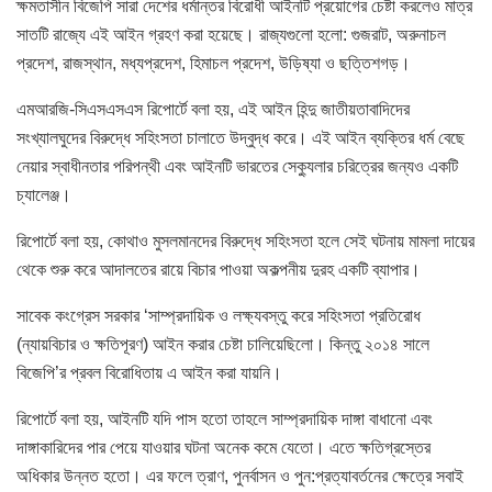
ক্ষমতাসীন বিজেপি সারা দেশের ধর্মান্তর বিরোধী আইনটি প্রয়োগের চেষ্টা করলেও মাত্র
সাতটি রাজ্যে এই আইন গ্রহণ করা হয়েছে। রাজ্যগুলো হলো: গুজরাট, অরুনাচল
প্রদেশ, রাজস্থান, মধ্যপ্রদেশ, হিমাচল প্রদেশ, উড়িষ্যা ও ছত্তিশগড়।
এমআরজি-সিএসএসএস রিপোর্টে বলা হয়, এই আইন হিন্দু জাতীয়তাবাদিদের
সংখ্যালঘুদের বিরুদ্ধে সহিংসতা চালাতে উদ্বুদ্ধ করে। এই আইন ব্যক্তির ধর্ম বেছে
নেয়ার স্বাধীনতার পরিপন্থী এবং আইনটি ভারতের সেক্যুলার চরিত্রের জন্যও একটি
চ্যালেঞ্জ।
রিপোর্টে বলা হয়, কোথাও মুসলমানদের বিরুদ্ধে সহিংসতা হলে সেই ঘটনায় মামলা দায়ের
থেকে শুরু করে আদালতের রায়ে বিচার পাওয়া অকল্পনীয় দুরহ একটি ব্যাপার।
সাবেক কংগ্রেস সরকার ‘সাম্প্রদায়িক ও লক্ষ্যবস্তু করে সহিংসতা প্রতিরোধ
(ন্যায়বিচার ও ক্ষতিপূরণ) আইন করার চেষ্টা চালিয়েছিলো। কিন্তু ২০১৪ সালে
বিজেপি’র প্রবল বিরোধিতায় এ আইন করা যায়নি।
রিপোর্টে বলা হয়, আইনটি যদি পাস হতো তাহলে সাম্প্রদায়িক দাঙ্গা বাধানো এবং
দাঙ্গাকারিদের পার পেয়ে যাওয়ার ঘটনা অনেক কমে যেতো। এতে ক্ষতিগ্রস্তের
অধিকার উন্নত হতো। এর ফলে ত্রাণ, পুনর্বাসন ও পুন:প্রত্যাবর্তনের ক্ষেত্রে সবাই