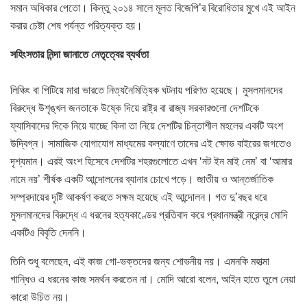
সমান অধিকার পেতো। কিন্তু ২০১৪ সালে মূলত বিজেপি’র বিরোধিতার মুখে এই আইন
করার চেষ্টা শেষ পর্যন্ত পরিত্যক্ত হয়।
সহিংসতার নিন্দা জানাতে নেতৃত্বের ব্যর্থতা
লিঞ্চিং বা পিটিয়ে মারা ভারতে নিত্যনৈমিত্যিক ঘটনায় পরিণত হয়েছে। মুসলমানদের
বিরুদ্ধে উশৃঙ্খল জনতাকে উষ্কে দিয়ে রাষ্ট্র বা রাজ্য সরকারগুলো দেশটিকে
ফ্যাসিবাদের দিকে নিয়ে যাচ্ছে কিনা তা নিয়ে দেশটির চিন্তাশীল মহলের একটি অংশ
উদ্বিগ্ন। সামাজিক যোগাযোগ মাধ্যমের কল্যাণে তাদের এই ক্ষোভ বাইরের জগতেও
দৃশ্যমান। এরই অংশ হিসেবে দেশটির শহরগুলোতে এখন ‘নট ইন মাই নেম’ বা ‘আমার
নামে নয়’ শীর্ষক একটি আন্দোলনের ব্যানার চোখে পড়ে। জাতীয় ও আন্তর্জাতিক
সম্প্রদায়ের দৃষ্টি আকর্ষণ করতে সক্ষম হয়েছে এই আন্দোলন। গত দু’বছর ধরে
মুসলমানদের বিরুদ্ধে এ ধরনের হত্যকাণ্ডের প্রতিবাদ করে প্রধানমন্ত্রী নরেন্দ্র মোদি
একটিও বিবৃতি দেননি।
তিনি শুধু বলেছেন, এই কাজ গো-ভক্তদের জন্য শোভনীয় নয়। এমনকি মহাত্মা
গান্ধিও এ ধরনের কাজ সমর্থন করতেন না। মোদি আরো বলেন, আইন হাতে তুলে নেয়া
কারো উচিত নয়।