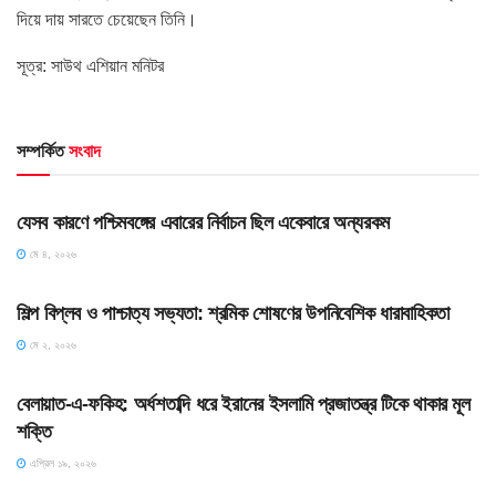
দিয়ে দায় সারতে চেয়েছেন তিনি।
সূত্র: সাউথ এশিয়ান মনিটর
সম্পর্কিত
সংবাদ
HOME POST
যেসব কারণে পশ্চিমবঙ্গের এবারের নির্বাচন ছিল একেবারে অন্যরকম
মে ৪, ২০২৬
HOME POST
শিল্প বিপ্লব ও পাশ্চাত্য সভ্যতা: শ্রমিক শোষণের উপনিবেশিক ধারাবাহিকতা
মে ২, ২০২৬
SLIDE
বেলায়াত-এ-ফকিহ: অর্ধশতাব্দি ধরে ইরানের ইসলামি প্রজাতন্ত্র টিকে থাকার মূল
শক্তি
এপ্রিল ১৯, ২০২৬