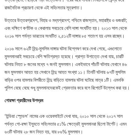
রাজনৈতিক প্রচারণা থেকে এই সহিংসতার সূত্রপাত।
উত্তরে উত্তরপ্রদেশ, বিহার ও মধ্যপ্রদেশ; পশ্চিমে রাজস্তান, মহারাষ্ট্র ও গুজরাট;
এবং দক্ষিণে কর্ণাটক ও কেরালায় সবচেয়ে বেশি দাঙ্গা সংঘটিত হয়। ২০১৩ সাল থেকে
২০১৬ সাল পর্যন্ত ভারতের সংঘটিত ২,৫১২টি দাঙ্গার ৮৫ শতাংশ হয় এসব রাজ্যে।
২০১৬ সালে ৬২টি হিন্দু-মুসলিম দাঙ্গার ঘটনা বিশ্লেষণ করে দেখা গেছে, এগুলোতে
মুসলমানরাই সবচেয়ে বেশি ক্ষতিগ্রস্ত হয়েছে। প্রাপ্ত উপাত্তে দেখা যায়, চারটি
ঘটনায় নিহত ৮ জনের মধ্যে ৭ জনই মুসলমান। একইভাবে পাঁচটি ঘটনায় যেখানে ৪৬
জন মুসলমান আহত হয় সেখানে হিন্দু আহত সংখ্যা ১১। তিনটি ঘটনায় ৬৭টি মুসলিম
বাড়ির ওপর হামলার বিপরীতে হিন্দু বাড়িতে হামলার ঘটনা ঘটেছে মাত্র ১টি। এমনকি
পুলিশ বেছে বেছে শুধু মুসলমানদেরকেই গ্রেফতার করে বলে রিপোর্টে উল্লেখ করা হয়।
গোরক্ষা প্রহরীদের উপদ্রব
‘ইন্ডিয়া স্পেন্ডস’ নামের এক ওয়েবসাইটে দেখা যায়, ২০১০ সাল থেকে ২০১৭ সাল
পর্যন্ত গো-রক্ষা ইস্যুতে সহিংসতার ৫১% ক্ষেত্রেই মুসলমানরা ছিলো টার্গেট। এমন
৬৩টি ঘটনায় ২৮ জন নিহত হয়, যার ৮৬% মুসলমান।