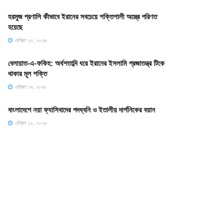
হরমুজ প্রণালি কীভাবে ইরানের সবচেয়ে শক্তিশালী অস্ত্রে পরিণত
হয়েছে
এপ্রিল ২০, ২০২৬
বেলায়াত-এ-ফকিহ: অর্ধশতাব্দি ধরে ইরানের ইসলামি প্রজাতন্ত্র টিকে
থাকার মূল শক্তি
এপ্রিল ১৯, ২০২৬
বাংলাদেশে নয়া ফ্যাসিবাদের পদধ্বনি ও ইতালীয় দার্শনিকের বয়ান
এপ্রিল ১৮, ২০২৬