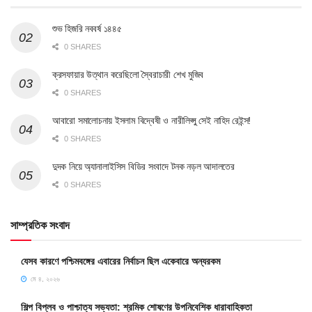
শুভ হিজরি নববর্ষ ১৪৪৫
0 SHARES
ক্রসফায়ার উত্থান করেছিলো স্বৈরাচারী শেখ মুজিব
0 SHARES
আবারো সমালোচনায় ইসলাম বিদ্বেষী ও নারীলিপ্সু সেই নাহিদ রেইন্স!
0 SHARES
দুদক নিয়ে অ্যানালাইসিস বিডির সংবাদে টনক নড়ল আদালতের
0 SHARES
সাম্প্রতিক সংবাদ
যেসব কারণে পশ্চিমবঙ্গের এবারের নির্বাচন ছিল একেবারে অন্যরকম
মে ৪, ২০২৬
শিল্প বিপ্লব ও পাশ্চাত্য সভ্যতা: শ্রমিক শোষণের উপনিবেশিক ধারাবাহিকতা