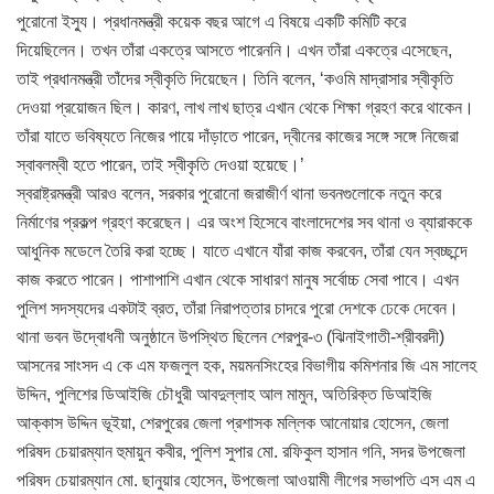
পুরোনো ইস্যু। প্রধানমন্ত্রী কয়েক বছর আগে এ বিষয়ে একটি কমিটি করে
দিয়েছিলেন। তখন তাঁরা একত্রে আসতে পারেননি। এখন তাঁরা একত্রে এসেছেন,
তাই প্রধানমন্ত্রী তাঁদের স্বীকৃতি দিয়েছেন। তিনি বলেন, ‘কওমি মাদ্রাসার স্বীকৃতি
দেওয়া প্রয়োজন ছিল। কারণ, লাখ লাখ ছাত্র এখান থেকে শিক্ষা গ্রহণ করে থাকেন।
তাঁরা যাতে ভবিষ্যতে নিজের পায়ে দাঁড়াতে পারেন, দ্বীনের কাজের সঙ্গে সঙ্গে নিজেরা
স্বাবলম্বী হতে পারেন, তাই স্বীকৃতি দেওয়া হয়েছে।’
স্বরাষ্ট্রমন্ত্রী আরও বলেন, সরকার পুরোনো জরাজীর্ণ থানা ভবনগুলোকে নতুন করে
নির্মাণের প্রকল্প গ্রহণ করেছেন। এর অংশ হিসেবে বাংলাদেশের সব থানা ও ব্যারাককে
আধুনিক মডেলে তৈরি করা হচ্ছে। যাতে এখানে যাঁরা কাজ করবেন, তাঁরা যেন স্বচ্ছন্দে
কাজ করতে পারেন। পাশাপাশি এখান থেকে সাধারণ মানুষ সর্বোচ্চ সেবা পাবে। এখন
পুলিশ সদস্যদের একটাই ব্রত, তাঁরা নিরাপত্তার চাদরে পুরো দেশকে ঢেকে দেবেন।
থানা ভবন উদ্বোধনী অনুষ্ঠানে উপস্থিত ছিলেন শেরপুর-৩ (ঝিনাইগাতী-শ্রীবরদী)
আসনের সাংসদ এ কে এম ফজলুল হক, ময়মনসিংহের বিভাগীয় কমিশনার জি এম সালেহ
উদ্দিন, পুলিশের ডিআইজি চৌধুরী আবদুল্লাহ আল মামুন, অতিরিক্ত ডিআইজি
আক্কাস উদ্দিন ভূইয়া, শেরপুরের জেলা প্রশাসক মল্লিক আনোয়ার হোসেন, জেলা
পরিষদ চেয়ারম্যান হুমায়ুন কবীর, পুলিশ সুপার মো. রফিকুল হাসান গনি, সদর উপজেলা
পরিষদ চেয়ারম্যান মো. ছানুয়ার হোসেন, উপজেলা আওয়ামী লীগের সভাপতি এস এম এ