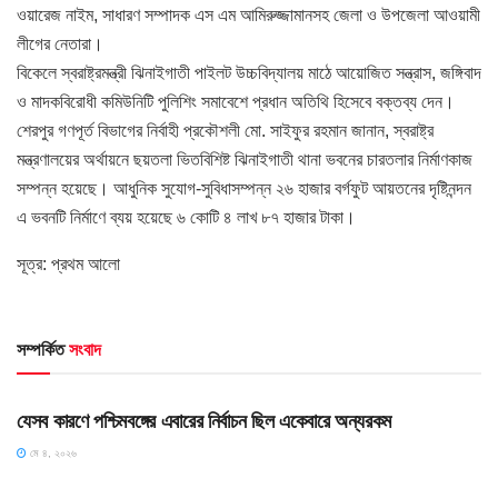
ওয়ারেজ নাইম, সাধারণ সম্পাদক এস এম আমিরুজ্জামানসহ জেলা ও উপজেলা আওয়ামী
লীগের নেতারা।
বিকেলে স্বরাষ্ট্রমন্ত্রী ঝিনাইগাতী পাইলট উচ্চবিদ্যালয় মাঠে আয়োজিত সন্ত্রাস, জঙ্গিবাদ
ও মাদকবিরোধী কমিউনিটি পুলিশিং সমাবেশে প্রধান অতিথি হিসেবে বক্তব্য দেন।
শেরপুর গণপূর্ত বিভাগের নির্বাহী প্রকৌশলী মো. সাইফুর রহমান জানান, স্বরাষ্ট্র
মন্ত্রণালয়ের অর্থায়নে ছয়তলা ভিতবিশিষ্ট ঝিনাইগাতী থানা ভবনের চারতলার নির্মাণকাজ
সম্পন্ন হয়েছে। আধুনিক সুযোগ-সুবিধাসম্পন্ন ২৬ হাজার বর্গফুট আয়তনের দৃষ্টিনন্দন
এ ভবনটি নির্মাণে ব্যয় হয়েছে ৬ কোটি ৪ লাখ ৮৭ হাজার টাকা।
সূত্র: প্রথম আলো
সম্পর্কিত
সংবাদ
HOME POST
যেসব কারণে পশ্চিমবঙ্গের এবারের নির্বাচন ছিল একেবারে অন্যরকম
মে ৪, ২০২৬
HOME POST