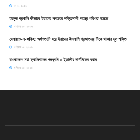
মে ২, ২০২৬
হরমুজ প্রণালি কীভাবে ইরানের সবচেয়ে শক্তিশালী অস্ত্রে পরিণত হয়েছে
এপ্রিল ২০, ২০২৬
বেলায়াত-এ-ফকিহ: অর্ধশতাব্দি ধরে ইরানের ইসলামি প্রজাতন্ত্র টিকে থাকার মূল শক্তি
এপ্রিল ১৯, ২০২৬
বাংলাদেশে নয়া ফ্যাসিবাদের পদধ্বনি ও ইতালীয় দার্শনিকের বয়ান
এপ্রিল ১৮, ২০২৬