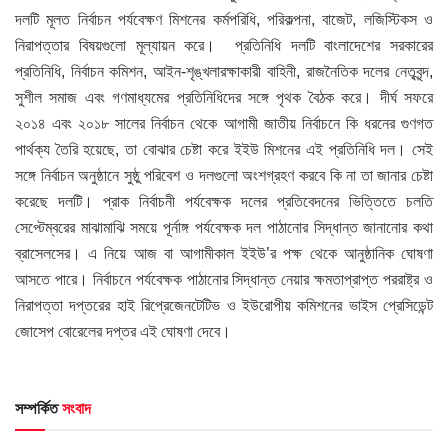
দলটি মূলত নির্বাচন পর্যবেক্ষণ মিশনের কর্মপরিধি, পরিকল্পনা, বাজেট, লজিস্টিকস ও
নিরাপত্তার বিষয়গুলো মূল্যায়ন করে। প্রতিনিধি দলটি বাংলাদেশের সরকারের
প্রতিনিধি, নির্বাচন কমিশন, আইন-শৃঙ্খলারক্ষাকারী বাহিনী, রাজনৈতিক দলের নেতৃবৃন্দ,
সুশীল সমাজ এবং গণমাধ্যমের প্রতিনিধিদের সঙ্গে পৃথক বৈঠক করে। দীর্ঘ সফরে
২০১৪ এবং ২০১৮ সালের নির্বাচন থেকে আগামী জাতীয় নির্বাচনে কি ধরনের গুণগত
পার্থক্য তৈরি হয়েছে, তা বোঝার চেষ্টা করে ইইউ মিশনের এই প্রতিনিধি দল। সেই
সঙ্গে নির্বাচন অনুষ্ঠানে সুষ্ঠু পরিবেশ ও দলগুলো অংশগ্রহণ করবে কি না তা জানার চেষ্টা
করেছে দলটি। প্রাক নির্বাচনী পর্যবেক্ষক দলের প্রতিবেদনের ভিত্তিতে চলতি
সেপ্টেম্বরের মাঝামাঝি সময়ে পূর্নাঙ্গ পর্যবেক্ষক দল পাঠানোর সিদ্ধান্ত জানানোর কথা
ব্রাসেলসের। এ নিয়ে আজ বা আগামীকাল ইইউ’র পক্ষ থেকে আনুষ্ঠানিক ঘোষণা
আসতে পারে। নির্বাচনে পর্যবেক্ষক পাঠানোর সিদ্ধান্ত নেয়ার ক্ষমতাপ্রাপ্ত পররাষ্ট্র ও
নিরাপত্তা দপ্তরের হাই রিপ্রেজেনটেটিভ ও ইউরোপীয় কমিশনের ভাইস প্রেসিডেন্ট
জোসেপ বোরেলের দপ্তর এই ঘোষণা দেবে।
সম্পর্কিত
সংবাদ
HOME POST