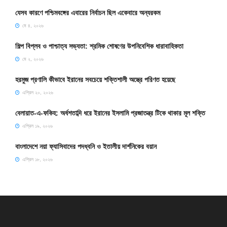
যেসব কারণে পশ্চিমবঙ্গের এবারের নির্বাচন ছিল একেবারে অন্যরকম
মে ৪, ২০২৬
শিল্প বিপ্লব ও পাশ্চাত্য সভ্যতা: শ্রমিক শোষণের উপনিবেশিক ধারাবাহিকতা
মে ২, ২০২৬
হরমুজ প্রণালি কীভাবে ইরানের সবচেয়ে শক্তিশালী অস্ত্রে পরিণত হয়েছে
এপ্রিল ২০, ২০২৬
বেলায়াত-এ-ফকিহ: অর্ধশতাব্দি ধরে ইরানের ইসলামি প্রজাতন্ত্র টিকে থাকার মূল শক্তি
এপ্রিল ১৯, ২০২৬
বাংলাদেশে নয়া ফ্যাসিবাদের পদধ্বনি ও ইতালীয় দার্শনিকের বয়ান
এপ্রিল ১৮, ২০২৬