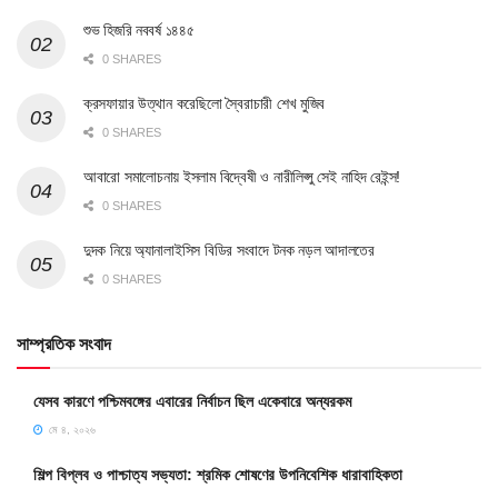
শুভ হিজরি নববর্ষ ১৪৪৫
0 SHARES
ক্রসফায়ার উত্থান করেছিলো স্বৈরাচারী শেখ মুজিব
0 SHARES
আবারো সমালোচনায় ইসলাম বিদ্বেষী ও নারীলিপ্সু সেই নাহিদ রেইন্স!
0 SHARES
দুদক নিয়ে অ্যানালাইসিস বিডির সংবাদে টনক নড়ল আদালতের
0 SHARES
সাম্প্রতিক সংবাদ
যেসব কারণে পশ্চিমবঙ্গের এবারের নির্বাচন ছিল একেবারে অন্যরকম
মে ৪, ২০২৬
শিল্প বিপ্লব ও পাশ্চাত্য সভ্যতা: শ্রমিক শোষণের উপনিবেশিক ধারাবাহিকতা