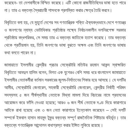
করেছেন- তা দেশবাসীকে বিস্মিত করেছে। এটি কোনো রাজনীতিবিদের ভাষা হতে পারে
না। তার এ বক্তব্য স্বৈরাচারী শাসনকে প্রলম্বিত করার ক্ষেত্র তৈরি করবে।
বিবৃতিতে বলা হয়, যে মুহূর্তে দেশের সব গণতান্ত্রিক শক্তি ঐক্যবদ্ধভাবে দেশে গণতন্ত্র
ও জনগণের ন্যায্য ভোটাধিকার প্রতিষ্ঠার লক্ষ্যে নির্বাচনকালীন দলনিরপেক্ষ সরকার
প্রতিষ্ঠায় বদ্ধপরিকর, সে সময় তার এ বক্তব্য জাতিকে হতাশ করেছে। তার বক্তব্য
থেকে প্রতীয়মান হয়, তিনি জনগণের ভাষা বুঝতে অক্ষম এবং তিনি জনগণের ভাষায়
কথা বলতে পারেন না।
জামায়াতে ইসলামীর কেন্দ্রীয় প্রচার সেক্রেটারি মতিউর রহমান আকন্দ স্বাক্ষরিত
বিবৃতিতে আবদুল হালিম বলেন, বিগত এক যুগেরও বেশি সময় ধরে বাংলাদেশ জামায়াতে
ইসলামীর নেতাকর্মীরা বর্তমান সরকারের জুলম-নির্যাতনের শিকার হয়ে আসছে। যে দলটির
আমীর, সেক্রেটারি জেনারেল, সহকারী সেক্রেটারি জেনারেল, কেন্দ্রীয় নির্বাহী পরিষদ
সদস্যসহ ৫ জন শীর্ষস্থানীয় নেতাকে মিথ্যা মামলা দিয়ে বিচারের নামে প্রহসনের
আয়োজন করে ফাঁসি দেওয়া হয়েছে; আরও ৬ জন শীর্ষ নেতাকে দণ্ড দিয়ে কারাগারে
আটকে রাখা হয়েছে এবং ৩ জন নেতা কারাগারে ইন্তেকাল করেছেন – সেই দলটি
সম্পর্কে ইকবাল হাসান মাহমুদ টুকুর বক্তব্য সম্পূর্ণ রাজনৈতিক শিষ্টাচার বহির্ভূত। তার
বক্তব্যে গণতান্ত্রিক আন্দোলন বাধাগ্রস্ত করার ইঙ্গিত লুকিয়ে রয়েছে।