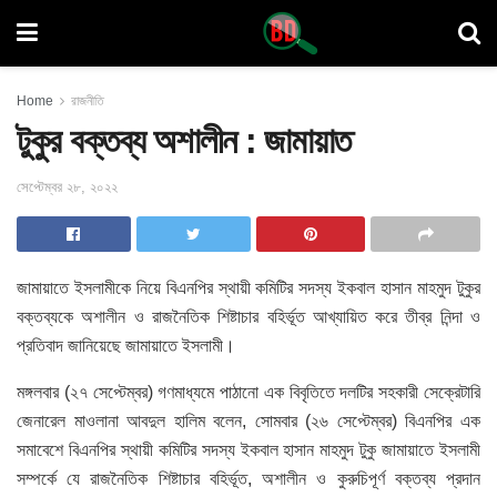
Home
রাজনীতি
টুকুর বক্তব্য অশালীন : জামায়াত
সেপ্টেম্বর ২৮, ২০২২
জামায়াতে ইসলামীকে নিয়ে বিএনপির স্থায়ী কমিটির সদস্য ইকবাল হাসান মাহমুদ টুকুর
বক্তব্যকে অশালীন ও রাজনৈতিক শিষ্টাচার বহির্ভূত আখ্যায়িত করে তীব্র নিন্দা ও
প্রতিবাদ জানিয়েছে জামায়াতে ইসলামী।
মঙ্গলবার (২৭ সেপ্টেম্বর) গণমাধ্যমে পাঠানো এক বিবৃতিতে দলটির সহকারী সেক্রেটারি
জেনারেল মাওলানা আবদুল হালিম বলেন, সোমবার (২৬ সেপ্টেম্বর) বিএনপির এক
সমাবেশে বিএনপির স্থায়ী কমিটির সদস্য ইকবাল হাসান মাহমুদ টুকু জামায়াতে ইসলামী
সম্পর্কে যে রাজনৈতিক শিষ্টাচার বহির্ভূত, অশালীন ও কুরুচিপূর্ণ বক্তব্য প্রদান