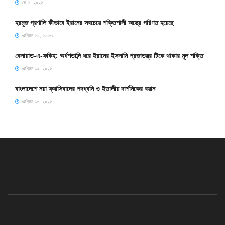
মে ২, ২০২৬
হরমুজ প্রণালি কীভাবে ইরানের সবচেয়ে শক্তিশালী অস্ত্রে পরিণত হয়েছে
এপ্রিল ২০, ২০২৬
বেলায়াত-এ-ফকিহ: অর্ধশতাব্দি ধরে ইরানের ইসলামি প্রজাতন্ত্র টিকে থাকার মূল শক্তি
এপ্রিল ১৯, ২০২৬
বাংলাদেশে নয়া ফ্যাসিবাদের পদধ্বনি ও ইতালীয় দার্শনিকের বয়ান
এপ্রিল ১৮, ২০২৬