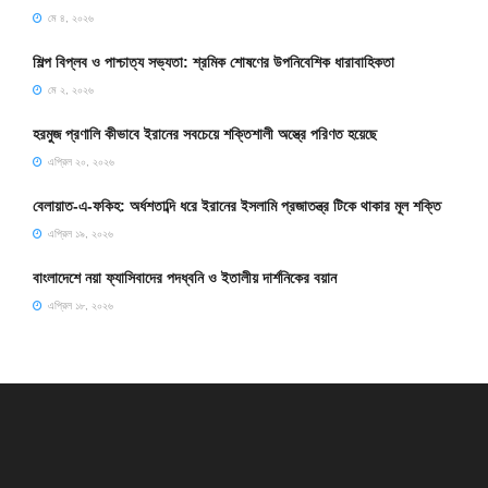
মে ৪, ২০২৬
শিল্প বিপ্লব ও পাশ্চাত্য সভ্যতা: শ্রমিক শোষণের উপনিবেশিক ধারাবাহিকতা
মে ২, ২০২৬
হরমুজ প্রণালি কীভাবে ইরানের সবচেয়ে শক্তিশালী অস্ত্রে পরিণত হয়েছে
এপ্রিল ২০, ২০২৬
বেলায়াত-এ-ফকিহ: অর্ধশতাব্দি ধরে ইরানের ইসলামি প্রজাতন্ত্র টিকে থাকার মূল শক্তি
এপ্রিল ১৯, ২০২৬
বাংলাদেশে নয়া ফ্যাসিবাদের পদধ্বনি ও ইতালীয় দার্শনিকের বয়ান
এপ্রিল ১৮, ২০২৬