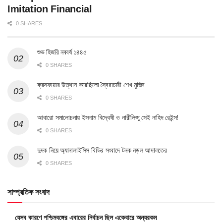
Imitation Financial
0 SHARES
শুভ হিজরি নববর্ষ ১৪৪৫
0 SHARES
ক্রসফায়ার উত্থান করেছিলো স্বৈরাচারী শেখ মুজিব
0 SHARES
আবারো সমালোচনায় ইসলাম বিদ্বেষী ও নারীলিপ্সু সেই নাহিদ রেইন্স!
0 SHARES
দুদক নিয়ে অ্যানালাইসিস বিডির সংবাদে টনক নড়ল আদালতের
0 SHARES
সাম্প্রতিক সংবাদ
যেসব কারণে পশ্চিমবঙ্গের এবারের নির্বাচন ছিল একেবারে অন্যরকম