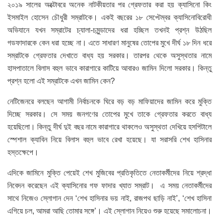
২০১৯ সালের অক্টোবরে অনেক নাটকীয়তার পর গ্রেফতার করা হয় ক্যাসিনো কিং
ইসমাইল হোসেন চৌধুরী সম্রাটকে। একই বছরের ১৮ সেপ্টেম্বর ক্যাসিনোবিরোধী
অভিযানে যখন সম্রাটের চ্যালা-চমুন্ডাদের ধরা হচ্ছিল তখনই প্রশ্ন উঠছিল
গডফাদারকে কেন ধরা হচ্ছে না। এতে সাধারণ মানুষের তোপের মুখে দীর্ঘ ১৮ দিন ধরে
সম্রাটকে গ্রেফতার দেখাতে বাধ্য হয় সরকার। তারপর থেকে অসুস্থতার নামে
হাসপাতালে বিলাস বহুল ভাবে কারাগারে কাটিয়ে আবারও জামিন দিলো সরকার। কিন্তু
প্রশ্ন হলো এই সম্রাটকে এখন জামিন কেন?
নেটিজেনরে বলছেন আগামী নির্বাচনকে ঘিরে বড় বড় মাফিয়াদের জামিন করে মুক্তি
দিচ্ছে সরকার। সে সময় জনগণের তোপের মুখে তাকে গ্রেফতার করতে বাধ্য
হয়েছিলো। কিন্তু দীর্ঘ দুই বছর নামে কারাগারে থাকলেও অসুস্থতা দেখিয়ে হসপিটালে
স্পেশাল ক্যাবিন নিয়ে বিলাস বহুল ভাবে রেখা হয়েছে। যা সরাসরি শেখ হাসিনার
হস্তক্ষেপে।
এদিকে জামিনে মুক্তি পেয়েই শেখ মুজিবের প্রতিকৃতিতে নেতাকর্মীদের নিয়ে শ্রদ্ধা
নিবেদন করেছেন এই ক্যাসিনোর গফ ফাদার খ্যাত সম্রাট। এ সময় নেতাকর্মীদের
সাথে নিজেও স্লোগান দেন ‘শেখ হাসিনার ভয় নাই, রাজপথ ছাড়ি নাই’, ‘শেখ হাসিনা
এগিয়ে চল, আমরা আছি তোমার সঙ্গে’। এই স্লোগান নিয়েও শুরু হয়েছে সমালোচনা।