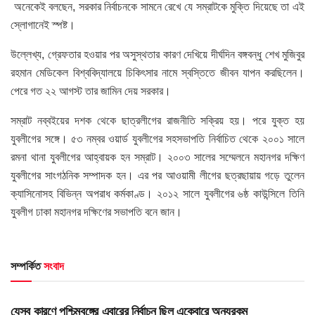
অনেকেই বলছেন, সরকার নির্বাচনকে সামনে রেখে যে সম্রাটকে মুক্তি দিয়েছে তা এই
স্লোগানেই স্পষ্ট।
উল্লেখ্য, গ্রেফতার হওয়ার পর অসুস্থতার কারণ দেখিয়ে দীর্ঘদিন বঙ্গবন্ধু শেখ মুজিবুর
রহমান মেডিকেল বিশ্ববিদ্যালয়ে চিকিৎসার নামে স্বস্তিতে জীবন যাপন করছিলেন।
পেরে গত ২২ আগস্ট তার জামিন দেয় সরকার।
সম্রাট নব্বইয়ের দশক থেকে ছাত্রলীগের রাজনীতি সক্রিয় হয়। পরে যুক্ত হয়
যুবলীগের সঙ্গে। ৫৩ নম্বর ওয়ার্ড যুবলীগের সহসভাপতি নির্বাচিত থেকে ২০০১ সালে
রমনা থানা যুবলীগের আহ্বায়ক হন সম্রাট। ২০০৩ সালের সম্মেলনে মহানগর দক্ষিণ
যুবলীগের সাংগঠনিক সম্পাদক হন। এর পর আওয়ামী লীগের ছত্রছায়ায় গড়ে তুলেন
ক্যাসিনোসহ বিভিন্ন অপরাধ কর্মকাণ্ড। ২০১২ সালে যুবলীগের ৬ষ্ঠ কাউন্সিলে তিনি
যুবলীগ ঢাকা মহানগর দক্ষিণের সভাপতি বনে জান।
সম্পর্কিত
সংবাদ
HOME POST
যেসব কারণে পশ্চিমবঙ্গের এবারের নির্বাচন ছিল একেবারে অন্যরকম