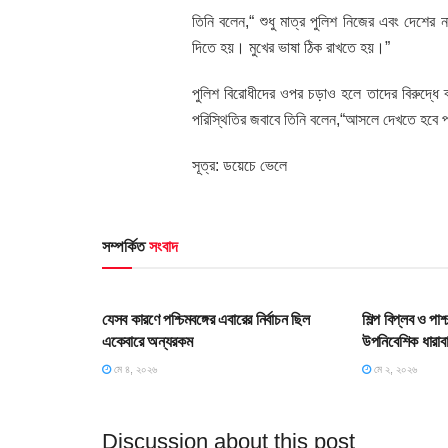
তিনি বলেন,“ শুধু মাত্র পুলিশ নিজের এবং দেশের নাগ
দিতে হয়। মুখের ভাষা ঠিক রাখতে হয়।”
পুলিশ বিরোধীদের ওপর চড়াও হলে তাদের বিরুদ্ধে
পরিস্থিতির জবাবে তিনি বলেন,“আসলে দেখতে হবে 
সূত্র: ডয়েচে ভেলে
সম্পর্কিত
সংবাদ
HOME POST
HOME POS
যেসব কারণে পশ্চিমবঙ্গের এবারের নির্বাচন ছিল
শিল্প বিপ্লব ও পা
একেবারে অন্যরকম
উপনিবেশিক ধারাব
মে ৪, ২০২৬
মে ২, ২০২৬
Discussion about this post