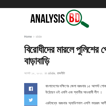
Home
slide
বিরোধীদের মারলে পুলিশের প
বাড়াবাড়ি
আগস্ট ১৮, ২০২২
in
slide
,
রাজনীতি
বাংলাদেশের দক্ষিণের জেলা বরগুনায় ১৫ আগস্ট শো
উঠেছেন ওই এমপি এবং স্থানীয় আওয়ামী লীগ ।
এরইমধ্যে বরগুনার অ্যাডিশনাল এসপি মহররম আল