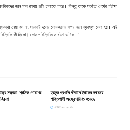
রিকদের জান মাল রক্ষায় গুলি চালাতে পারে। কিন্তু তাকে সর্বোচ্চ ধৈর্যের পরীক্ষা
 ব্যবস্থা নেয়া হয় না, সরকারি দলের লোকজনের ওপর হলে ব্যবস্থা নেয়া হয়। এই
পরিস্থিতি কী ছিলো। কোন পরিস্থিতিতে ঘটনা ঘটেছে।”
T
SLIDE
শ্চাত্য সভ্যতা: শ্রমিক শোষণের
হরমুজ প্রণালি কীভাবে ইরানের সবচেয়ে
াহিকতা
শক্তিশালী অস্ত্রে পরিণত হয়েছে
এপ্রিল ২০, ২০২৬