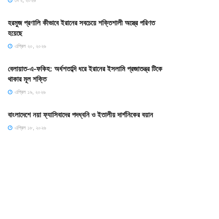
মে ২, ২০২৬
হরমুজ প্রণালি কীভাবে ইরানের সবচেয়ে শক্তিশালী অস্ত্রে পরিণত
হয়েছে
এপ্রিল ২০, ২০২৬
বেলায়াত-এ-ফকিহ: অর্ধশতাব্দি ধরে ইরানের ইসলামি প্রজাতন্ত্র টিকে
থাকার মূল শক্তি
এপ্রিল ১৯, ২০২৬
বাংলাদেশে নয়া ফ্যাসিবাদের পদধ্বনি ও ইতালীয় দার্শনিকের বয়ান
এপ্রিল ১৮, ২০২৬