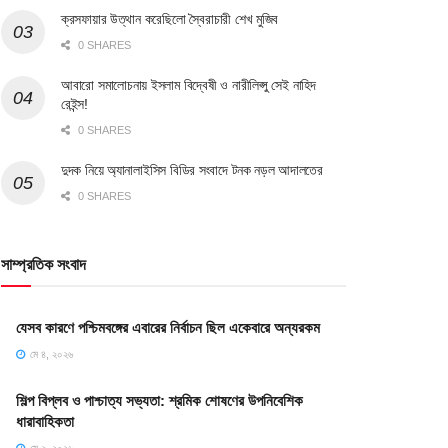
ক্রসফায়ার উত্থান করেছিলো স্বৈরাচারী শেখ মুজিব
0 SHARES
আবারো সমালোচনায় ইসলাম বিদ্বেষী ও নারীলিপ্সু সেই নাহিদ
রেইন্স!
0 SHARES
দুদক নিয়ে অ্যানালাইসিস বিডির সংবাদে টনক নড়ল আদালতের
0 SHARES
সাম্প্রতিক সংবাদ
যেসব কারণে পশ্চিমবঙ্গের এবারের নির্বাচন ছিল একেবারে অন্যরকম
মে ৪, ২০২৬
শিল্প বিপ্লব ও পাশ্চাত্য সভ্যতা: শ্রমিক শোষণের উপনিবেশিক
ধারাবাহিকতা