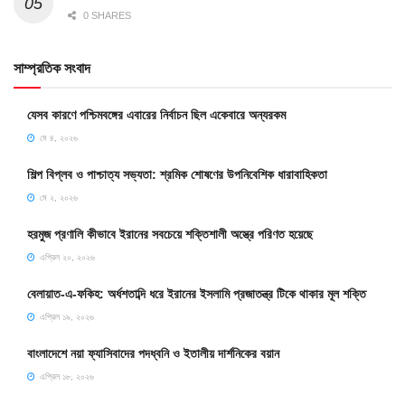
0 SHARES
সাম্প্রতিক সংবাদ
যেসব কারণে পশ্চিমবঙ্গের এবারের নির্বাচন ছিল একেবারে অন্যরকম
মে ৪, ২০২৬
শিল্প বিপ্লব ও পাশ্চাত্য সভ্যতা: শ্রমিক শোষণের উপনিবেশিক ধারাবাহিকতা
মে ২, ২০২৬
হরমুজ প্রণালি কীভাবে ইরানের সবচেয়ে শক্তিশালী অস্ত্রে পরিণত হয়েছে
এপ্রিল ২০, ২০২৬
বেলায়াত-এ-ফকিহ: অর্ধশতাব্দি ধরে ইরানের ইসলামি প্রজাতন্ত্র টিকে থাকার মূল শক্তি
এপ্রিল ১৯, ২০২৬
বাংলাদেশে নয়া ফ্যাসিবাদের পদধ্বনি ও ইতালীয় দার্শনিকের বয়ান
এপ্রিল ১৮, ২০২৬