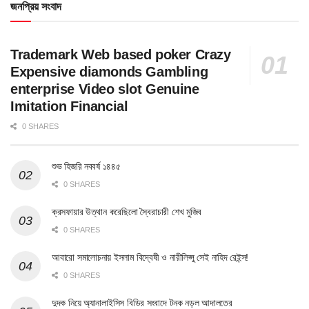
জনপ্রিয় সংবাদ
Trademark Web based poker Crazy
Expensive diamonds Gambling
enterprise Video slot Genuine
Imitation Financial
0 SHARES
শুভ হিজরি নববর্ষ ১৪৪৫
0 SHARES
ক্রসফায়ার উত্থান করেছিলো স্বৈরাচারী শেখ মুজিব
0 SHARES
আবারো সমালোচনায় ইসলাম বিদ্বেষী ও নারীলিপ্সু সেই নাহিদ রেইন্স!
0 SHARES
দুদক নিয়ে অ্যানালাইসিস বিডির সংবাদে টনক নড়ল আদালতের