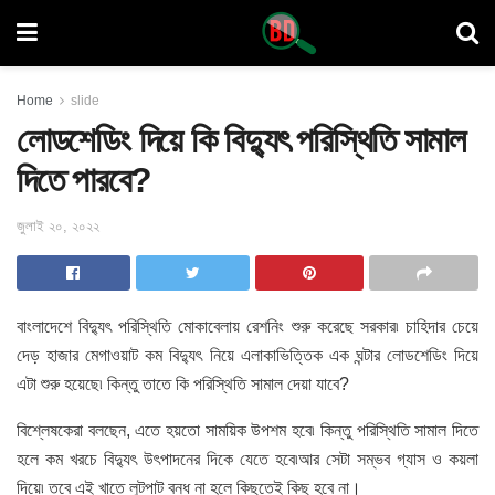
Home
slide
লোডশেডিং দিয়ে কি বিদ্যুৎ পরিস্থিতি সামাল
দিতে পারবে?
জুলাই ২০, ২০২২
বাংলাদেশে বিদ্যুৎ পরিস্থিতি মোকাবেলায় রেশনিং শুরু করেছে সরকার৷ চাহিদার চেয়ে
দেড় হাজার মেগাওয়াট কম বিদ্যুৎ নিয়ে এলাকাভিত্তিক এক ঘন্টার লোডশেডিং দিয়ে
এটা শুরু হয়েছে৷ কিন্তু তাতে কি পরিস্থিতি সামাল দেয়া যাবে?
বিশ্লেষকেরা বলছেন, এতে হয়তো সাময়িক উপশম হবে৷ কিন্তু পরিস্থিতি সামাল দিতে
হলে কম খরচে বিদ্যুৎ উৎপাদনের দিকে যেতে হবে৷আর সেটা সম্ভব গ্যাস ও কয়লা
দিয়ে৷ তবে এই খাতে লুটপাট বন্ধ না হলে কিছুতেই কিছু হবে না।