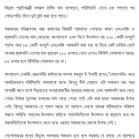
বিদ্যুৎ প্রতিমন্ত্রী নসরুল হামিদ খান বলেছেন, পরিস্থিতি দেখে এক সপ্তাহ পর
লোডশেডিং দিনে দুই ঘন্টা করা হতে পারে।
সরকারের পরিকল্পনায় খরচ কমানোর বিষয়টি প্রাধান্য পেয়েছে৷ কারণ এলএনজি ও
জ্বালানি তেলের দাম বেড়েছে৷ বাংলাদেশে এখন দিনে উৎপাদন হয় ২৩০ কোটি ঘনফুট
গ্যাস৷ আর ৮৫ কোটি ঘনফুট এলএনজি আমদানি করা হয়৷ যা দিয়ে মোট চাহিদা মেটে
না৷আর জ্বালানি তেলের দাম ব্যারেল ১০০ ডলারে নেমে এলেও বিপিসি লোকসানে আছে৷
৮৫ ডলার হলে বিপিসির লোকসান হয় না।
বাংলাদেশ এনার্জি রেগুলেটরি কমিশনের সদস্য মকবুল ই ইলাহী বলেন,”লোডশেডিং করে
সাময়িকভাবে পরিস্থিতি সামলানো যাবে৷ কিন্তু দীর্ঘ মেয়াদে এটা সমাধান নয়৷ আর
সাশ্রয়ী মানে হলো বিদ্যুতের অপ্রয়োজনীয় ব্যবহার কমানো৷ এখন আমাদানি ব্যয় বেড়ে
গেছে৷ টাকার তুলনায় ডলারের দাম বেড়ে গেছে৷ তাই এটা করা ছাড়া সরকারের উপায়
নেই৷ কিন্তু আমাদের যে গ্যাস আছে তা আসলে এখনো আমরা সঠিকভাবে পরিমাপ
করতে পারিনি৷ গ্যাসের উৎপাদন বাড়িয়ে গ্যাসভিত্তিক উৎপাদন না বাড়ালে হবে না৷
কয়লাভিত্তিক উৎপাদনে যেতে হবে৷ এছাড়া সমাধানের কোনো উপায় নেই।
সেপ্টেম্বরের মধ্যে বিদ্যুৎ সমস্যার সমাধান হবে বলে সরকার যে বলছে সে ব্যাপারে