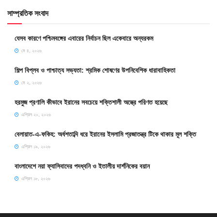
সাম্প্রতিক সংবাদ
যেসব কারণে পশ্চিমবঙ্গের এবারের নির্বাচন ছিল একেবারে অন্যরকম
মে ৪, ২০২৬
শিল্প বিপ্লব ও পাশ্চাত্য সভ্যতা: শ্রমিক শোষণের উপনিবেশিক ধারাবাহিকতা
মে ২, ২০২৬
হরমুজ প্রণালি কীভাবে ইরানের সবচেয়ে শক্তিশালী অস্ত্রে পরিণত হয়েছে
এপ্রিল ২০, ২০২৬
বেলায়াত-এ-ফকিহ: অর্ধশতাব্দি ধরে ইরানের ইসলামি প্রজাতন্ত্র টিকে থাকার মূল শক্তি
এপ্রিল ১৯, ২০২৬
বাংলাদেশে নয়া ফ্যাসিবাদের পদধ্বনি ও ইতালীয় দার্শনিকের বয়ান
এপ্রিল ১৮, ২০২৬