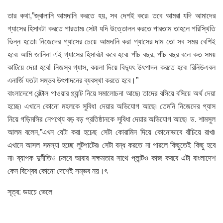
তার কথা,”জ্বালানি আমদানি করতে হয়, সব দেশই করে৷ তবে আমরা যদি আমাদের
গ্যাসের হিসাবটা করতে পারতাম৷ সেটা যদি উত্তোলন করতে পারতাম তাহলে পরিস্থিতি
ভিন্ন হতো৷ নিজেদের গ্যাসের চেয়ে আমদানি করা গ্যাসের দাম তো সব সময় বেশিই
হবে৷ আমি জানিনা এই গ্যাসের হিসাবটা কবে হবে৷ পাঁচ বছর, পাঁচ বছর বলে কত সময়
কাটিয়ে দেয়া হবে! নিজস্ব গ্যাস, কয়লা দিয়ে বিদ্যুৎ উৎপাদন করতে হবে৷ রিনিউএবল
এনার্জি যতটা সম্ভব উৎপাদনের ব্যবস্থা করতে হবে।”
বাংলাদেশে রেন্টাল পাওয়ার প্ল্যান্ট নিয়ে সমালোচনা আছে৷ তাদের বসিয়ে বসিয়ে অর্থ দেয়া
হচ্ছে৷ এখানে কোনো মহলকে সুবিধা দেয়ার অভিযোগ আছে৷ তেমনি নিজেদের গ্যাস
নিয়ে গড়িমসির নেপথ্যে বড় বড় প্রতিষ্ঠানকে সুবিধা দেয়ার অভিযোগ আছে৷ ড. শামসুল
আলম বলেন,”এখন যেটা করা হচেছ সেটা কোরামিন দিয়ে কোনোভাবে বাঁচিয়ে রাখা৷
এখানে আসল সমস্যা হচ্ছে লুটপাটের৷ সেটা বন্ধ করতে না পারলে কিছুতেই কিছু হবে
না৷ ব্যাপক দুর্নীতিও চলবে আবার সক্ষমতার সাথে প্লান্টও কাজ করবে এটা বাংলাদেশ
কেন বিশ্বের কোনো দেশেই সম্ভব নয়।ৎ
সূত্র: ডয়চে ভেলে