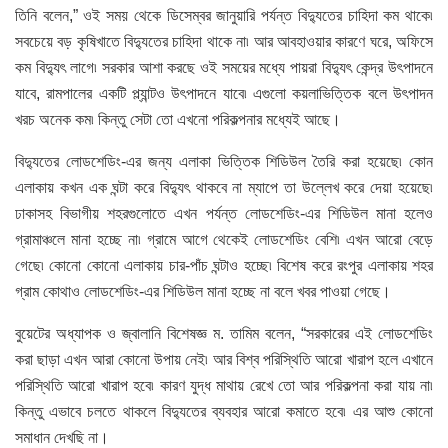
তিনি বলেন,” ওই সময় থেকে ডিসেম্বর জানুয়ারি পর্যন্ত বিদ্যুতের চাহিদা কম থাকে৷
সবচেয়ে বড় কৃষিখাতে বিদ্যুতের চাহিদা থাকে না৷ আর আবহাওয়ার কারণে ঘরে, অফিসে
কম বিদ্যুৎ লাগে৷ সরকার আশা করছে ওই সময়ের মধ্যে পায়রা বিদ্যুৎ কেন্দ্র উৎপাদনে
যাবে, রামপালের একটি প্ল্যান্টও উৎপাদনে যাবে৷ এগুলো কয়লাভিত্তিক বলে উৎপাদন
খরচ অনেক কম৷ কিন্তু সেটা তো এখনো পরিকল্পনার মধ্যেই আছে।
বিদ্যুতের লোডশেডিং-এর জন্য এলাকা ভিত্তিক শিডিউল তৈরি করা হয়েছে৷ কোন
এলাকায় কখন এক ঘন্টা করে বিদ্যুৎ থাকবে না ম্যাপে তা উল্লেখ করে দেয়া হয়েছে৷
ঢাকাসহ বিভাগীয় শহরগুলোতে এখন পর্যন্ত লোডশেডিং-এর শিডিউল মানা হলেও
গ্রামাঞ্চলে মানা হচ্ছে না৷ গ্রামে আগে থেকেই লোডশেডিং বেশি৷ এখন আরো বেড়ে
গেছে৷ কোনো কোনো এলাকায় চার-পাঁচ ঘন্টাও হচ্ছে৷ বিশেষ করে রংপুর এলাকায় শহর
গ্রাম কোথাও লোডশেডিং-এর শিডিউল মানা হচ্ছে না বলে খবর পাওয়া গেছে।
বুয়েটের অধ্যাপক ও জ্বালানি বিশেষজ্ঞ ম. তামিম বলেন, “সরকারের এই লোডশেডিং
করা ছাড়া এখন আরা কোনো উপায় নেই৷ আর বিশ্ব পরিস্থিতি আরো খারাপ হলে এখানে
পরিস্থিতি আরো খারাপ হবে৷ কারণ যুদ্ধ মাথায় রেখে তো আর পরিকল্পনা করা যায় না৷
কিন্তু এভাবে চলতে থাকলে বিদ্যুতের ব্যবহার আরো কমাতে হবে৷ এর আশু কোনো
সমাধান দেখছি না।