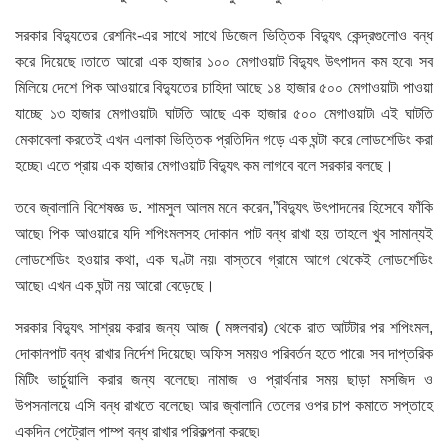
সরকার বিদ্যুতের রেশনিং-এর সাথে সাথে ডিজেল ভিত্তিক বিদ্যুৎ কেন্দ্রগুলোও বন্ধ
করে দিয়েছে ৷তাতে আরো এক হাজার ১০০ মেগাওয়াট বিদ্যুৎ উৎপাদন কম হবে৷ সব
মিলিয়ে দেশে পিক আওয়ারে বিদ্যুতের চাহিদা আছে ১৪ হাজার ৫০০ মেগাওয়াট৷ পাওয়া
যাচ্ছে ১৩ হাজার মেগাওয়াট৷ ঘাটতি আছে এক হাজার ৫০০ মেগাওয়াট৷ এই ঘাটতি
মেকাবেলা করতেই এখন এলাকা ভিত্তিক প্রতিদিন গড়ে এক ঘন্টা করে লোডশেডিং করা
হচ্ছে৷ এতে প্রায় এক হাজার মেগাওয়াট বিদ্যুৎ কম লাগবে বলে সরকার বলছে।
তবে জ্বালানি বিশেষজ্ঞ ড. শামসুল আলম মনে করেন,”বিদ্যুৎ উৎপাদনের হিসেবে ফাঁকি
আছে৷ পিক আওয়ারে যদি শপিংমলসহ দোকান পাট বন্ধ রাখা হয় তাহলে খুব সামান্যই
লোডশেডিং হওয়ার কথা, এক ঘণ্টা নয়৷ বাস্তবে গ্রামে আগে থেকেই লোডশেডিং
আছে৷ এখন এক ঘন্টা নয় আরো বেড়েছে।
সরকার বিদ্যুৎ সাশ্রয় করার জন্য আজ ( মঙ্গলবার) থেকে রাত আটটার পর শপিংমল,
দোকানপাট বন্ধ রাখার নির্দেশ দিয়েছে৷ অফিস সময়ও পরিবর্তন হতে পারে৷ সব দাপ্তরিক
মিটিং ভার্চুয়ালি করার জন্য বলেছে৷ নামাজ ও প্রার্থনার সময় ছাড়া মসজিদ ও
উপসনালয়ে এসি বন্ধ রাখতে বলেছে৷ আর জ্বালানি তেলের ওপর চাপ কমাতে সপ্তাহে
একদিন পেট্রোল পাম্প বন্ধ রাখার পরিকল্পনা করছে৷