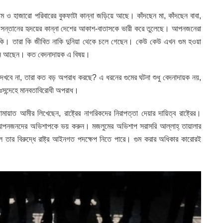
ম ও হাজারো পরিবারের বুকফাটা কান্না জড়িয়ে আছে। কাঁদছেন মা, কাঁদছেন বাবা,
তির সন্তানের হৃদয়ের কান্না দেশের আকাশ-বাতাসকে ভারী করে তুলেছে। আপনজনেরা
 কি। তারা কি জীবিত নাকি দুনিয়া থেকে চলে গেছেন। কেউ কেউ এখন গুম হওয়া
ধানে আছেন। কত বেদনাদায়ক এ বিষয়।
দেখবে না, তারা কত বড় অপরাধ করছে? এ ধরনের গুমের ঘটনা শুধু বেদনাদায়ক নয়,
ঃসন্দেহে মানবতাবিরোধী অপরাধ।
য়াত আমীর লিখেছেন, রাষ্ট্রের নাগরিকদের নিরাপত্তা দেয়ার দায়িত্ব রাষ্ট্রের।
আপনজনদের অভিশাপকে ভয় করুন। মজলুমের অভিশাপ সরাসরি আল্লাহ্‌ তায়ালার
ে তার বিরুদ্ধে রাষ্ট্র আইনগত পদক্ষেপ নিতে পারে। গুম করার অধিকার কারোরই