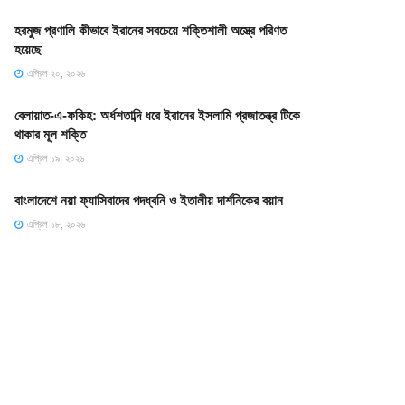
হরমুজ প্রণালি কীভাবে ইরানের সবচেয়ে শক্তিশালী অস্ত্রে পরিণত
হয়েছে
এপ্রিল ২০, ২০২৬
বেলায়াত-এ-ফকিহ: অর্ধশতাব্দি ধরে ইরানের ইসলামি প্রজাতন্ত্র টিকে
থাকার মূল শক্তি
এপ্রিল ১৯, ২০২৬
বাংলাদেশে নয়া ফ্যাসিবাদের পদধ্বনি ও ইতালীয় দার্শনিকের বয়ান
এপ্রিল ১৮, ২০২৬