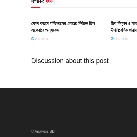
সম্পর্কিত
সংবাদ
HOME POST
HOME POS
যেসব কারণে পশ্চিমবঙ্গের এবারের নির্বাচন ছিল
শিল্প বিপ্লব ও পা
একেবারে অন্যরকম
উপনিবেশিক ধারাব
মে ৪, ২০২৬
মে ২, ২০২৬
Discussion about this post
© Analysis BD