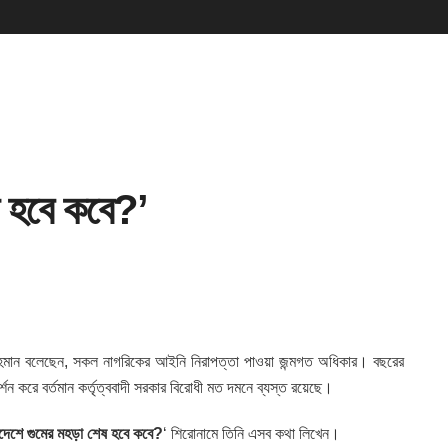
ষ হবে কবে?’
রহমান বলেছেন, সকল নাগরিকের আইনি নিরাপত্তা পাওয়া জন্মগত অধিকার।
বছরের
দর্শন করে বর্তমান কর্তৃত্ববাদী সরকার বিরোধী মত দমনে ব্যস্ত রয়েছে।
াদেশে গুমের মহড়া শেষ হবে কবে?
‘ শিরোনামে তিনি এসব কথা লিখেন।