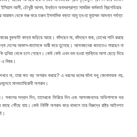
 ইলিয়াস আলী, চৌধুরী আলম, উর্ধ্বতন অবসরপ্রাপ্ত সামরিক কর্মকর্তা ব্রিগেডিয়ার
র আরমান থেকে শুরু করে তরুন ইসলামিক বক্তা আবু ত্ব-হা মুহাম্মদ আদনান পর্যন্ত
ারের বুকফাটা কান্না জড়িয়ে আছে। কাঁদছেন মা, কাঁদছেন বাবা, চোখের পানি ঝরছে
য়ের কান্না দেশের আকাশ-বাতাসকে ভারী করে তুলেছে। আপনজনেরা জানতেও পারছেন না
নাকি দুনিয়া থেকে চলে গেছেন। কেউ কেউ এখন গুম হওয়া ব্যক্তির আশা ছেড়ে দিয়ে
ক এ বিষয়।
দেখবে না, তারা কত বড় অপরাধ করছে? এ ধরনের গুমের ঘটনা শুধু বেদনাদায়ক নয়,
ঃসন্দেহে মানবতাবিরোধী অপরাধ।
রাষ্ট্রের। সকলের সন্ধান দিন, তাদেরকে ফিরিয়ে দিন এবং আপনজনদের অভিশাপকে ভয়
কাছে পৌঁছে যায়। কেউ নির্দিষ্ট অপরাধ করে থাকলে তার বিরুদ্ধে রাষ্ট্র আইনগত
েই।