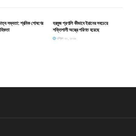
T
SLIDE
শ্চাত্য সভ্যতা: শ্রমিক শোষণের
হরমুজ প্রণালি কীভাবে ইরানের সবচেয়ে
াহিকতা
শক্তিশালী অস্ত্রে পরিণত হয়েছে
এপ্রিল ২০, ২০২৬