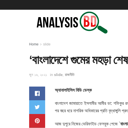
Home
slide
‘বাংলাদেশে গুমের মহড়া শে
জুন ১৬, ২০২১
in
slide
,
রাজনীতি
অ্যানালাইসিস বিডি ডেস্ক
বাংলাদেশ জামায়াতে ইসলামীর আমীর ডা: শফিকুর 
পর বছর ধরে নাগরিক অধিকারের প্রতি বৃদ্ধাঙ্গুলি প্র
আজ দুপুরে নিজের ভেরিফাইড ফেসবুক পেজে `
বাংল