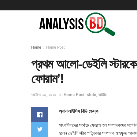
Home
Home Post
প্রথম আলো-ডেইলি স্টারকে শ
ফোরাম’!
অক্টোবর ১৯, ২০২০
in
Home Post
,
slide
,
জাতীয়
অ্যানালাইসিস বিডি ডেস্ক
সাংবাদিকদের সর্বোচ্চ ফোরাম হল সম্পাদকদের সংগঠ
হলেন ডেইলি স্টার পত্রিকার সম্পাদক মাহফুজ আনা