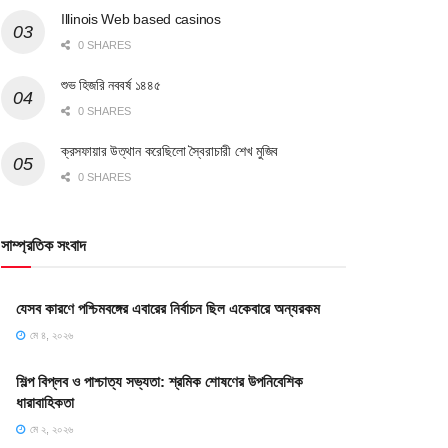
Illinois Web based casinos
0 SHARES
শুভ হিজরি নববর্ষ ১৪৪৫
0 SHARES
ক্রসফায়ার উত্থান করেছিলো স্বৈরাচারী শেখ মুজিব
0 SHARES
সাম্প্রতিক সংবাদ
যেসব কারণে পশ্চিমবঙ্গের এবারের নির্বাচন ছিল একেবারে অন্যরকম
মে ৪, ২০২৬
শিল্প বিপ্লব ও পাশ্চাত্য সভ্যতা: শ্রমিক শোষণের উপনিবেশিক
ধারাবাহিকতা
মে ২, ২০২৬