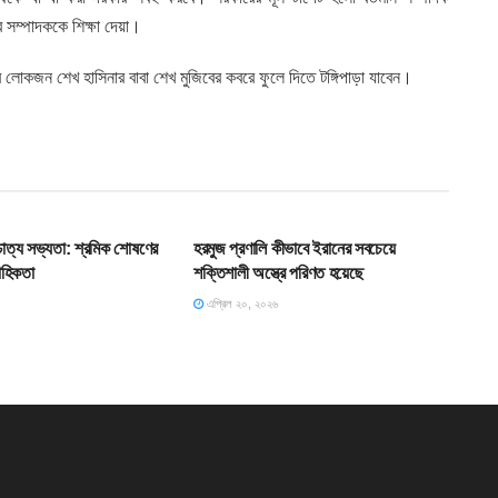
সম্পাদককে শিক্ষা দেয়া।
 লোকজন শেখ হাসিনার বাবা শেখ মুজিবের কবরে ফুলে দিতে টঙ্গিপাড়া যাবেন।
T
SLIDE
শ্চাত্য সভ্যতা: শ্রমিক শোষণের
হরমুজ প্রণালি কীভাবে ইরানের সবচেয়ে
াহিকতা
শক্তিশালী অস্ত্রে পরিণত হয়েছে
এপ্রিল ২০, ২০২৬