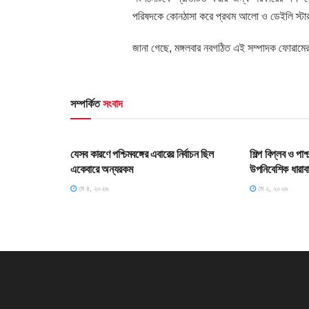
পরিষদকে কোনঠাসা করে প্রথম আলো ও ডেইলি স্টার 
জানা গেছে, মঙ্গলবার নবগঠিত এই সম্পাদক ফোরামের
সম্পর্কিত
সংবাদ
HOME POST
HOME POS
যেসব কারণে পশ্চিমবঙ্গের এবারের নির্বাচন ছিল
শিল্প বিপ্লব ও পা
একেবারে অন্যরকম
উপনিবেশিক ধারাব
মে ৪, ২০২৬
মে ২, ২০২৬