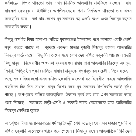
কর্মকাণ্ডে লিপ্ত থাকতো তারা এখন নিয়মিত আজহারির মাহফিলে যাচ্ছেন। যারা
সারাক্ষণ ফেসবুক ও ইউটিউবে অশ্লীল-বেহায়া পনায় নিমজ্জিত থাকতো তারা এখন
আজহারির শুনে। বলা যায়-দেশের যুব সমাজের বড় একটি অংশ এখন মিজানুর রহমান
আজহারির ভক্ত।
কিন্তু লক্ষণীয় বিষয় হলো-অধপতিত যুবসমাজের ইসলামের পথে আসাকে একটি গোষ্ঠী
সহ্য করতে পারছে না। প্রথমে একদল মাজার পূজারী মিজানুর রহমান আজহারির
বিরুদ্ধে মাঠে নামে। কিছু দিন তাদের সঙ্গে যোগ দেয় কথিত হক্কানি আলেম নামদারী
কিছু মানুষ। নিজের পীর ও খানকা ব্যবসায় ধস নামায় তারা আজহারির বিরুদ্ধে অসত্য,
মিথ্যা, ভিত্তিহীন প্রচার চালিয়ে সাধারণ মানুষকে বিভ্রান্ত করার চেষ্টা চালিয়ে যাচ্ছে।
তবে, মজার বিষয় হলো-এসব কথিত হক্কানি আলেমরা যত বিরোধীতা করছে আজহারির
মাহফিলে দিন দিন সাধারণ মানুষ বিশেষ করে যুব সমাজের উপস্থিতি ততই বৃদ্ধি
পাচ্ছে। অপপ্রচার চালিয়ে আজহারিকে ঠেকাতে ব্যর্থ হয়ে তারা এখন সরকারের কাছে
ধরণা দিয়েছে। সরকারের মন্ত্রী-এমপি ও সরকারি দলের নেতাদেরকে তারা আজিহারির
বিরুদ্ধে ক্ষেপিয়ে তুলছে।
আশ্চর্য্যরে বিষয় হলো-সরকারের ধর্ম প্রতিমন্ত্রী শেখ আব্দুল্লাহও এসব মাজার পূজারি ও
কথিত হক্কানি আলেমদের খপ্পরে পড়ে গেছেন। মিজানুর রহমান আজহারিকে তিনি দেশ