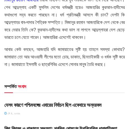
শেখ আব্দুল্লাহ একটি মুসলিম দেশের ধর্মমন্ত্রী হয়েও আজহারির কুরআন-হাদীসের
কথাগুলো সহ্য করতে পারছেন না। ধর্ম প্রতিমন্ত্রী আসলে কী চান? দেশটা কি
আব্দুল্লাহর বাব-দাদার পৈত্রিক সম্পত্তি। মিজানুর রহমান আজহারিকে দেশ থেকে বের
করে দেয়ার তিনি কে? কুরআন-হাদীসের কথা ভাল না লাগলে আব্দুল্লাহরা দেশ ছেড়ে
ভারতে চলে যেতে পারেন। আজহারিরা এদেশেই থাকবেন।
আবার কেউ বলছেন, আজহারি যদি জামায়াতের সৃষ্টি হয় তাহলে সমস্যা কোথায়?
জামায়াত তো আর আওয়ামী লীগের মতো চোর, ডাকাত, ছিনতাইকারী ও ধর্ষক সৃষ্টি করে
না। জামায়াতে ইসলামী ও ছাত্রশিবির এদেশে সোনার মানুষ তৈরি করছে।
সম্পর্কিত
সংবাদ
HOME POST
যেসব কারণে পশ্চিমবঙ্গের এবারের নির্বাচন ছিল একেবারে অন্যরকম
মে ৪, ২০২৬
HOME POST
শিল্প বিপ্লব ও পাশ্চাত্য সভ্যতা: শ্রমিক শোষণের উপনিবেশিক ধারাবাহিকতা