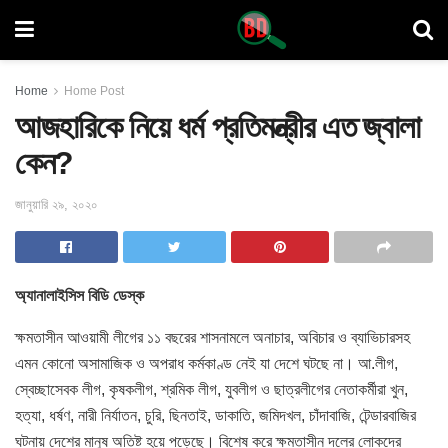
Home
Home Post
আজহারিকে নিয়ে ধর্ম প্রতিমন্ত্রীর এত জ্বালা
কেন?
জানুয়ারি ২৯, ২০২০
অ্যানালাইসিস বিডি ডেস্ক
ক্ষমতাসীন আওয়ামী লীগের ১১ বছরের শাসনামলে অনাচার, অবিচার ও ব্যাভিচারসহ
এমন কোনো অসামাজিক ও অপরাধ কর্মকাণ্ড নেই যা দেশে ঘটছে না
। আ.লীগ,
স্বেচ্ছাসেবক লীগ, কৃষকলীগ, শ্রমিক লীগ, যুবলীগ ও ছাত্রলীগের নেতাকর্মীরা খুন,
হত্যা, ধর্ষণ, নারী নির্যাতন, চুরি, ছিনতাই, ডাকাতি, জমিদখল, চাঁদাবাজি, টেন্ডারবাজির
ঘটনায় দেশের মানুষ অতিষ্ট হয়ে পড়েছে। বিশেষ করে ক্ষমতাসীন দলের লোকদের