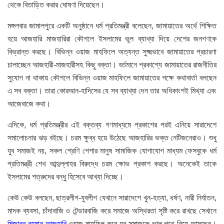
থেকে বিতাড়িত করার ঘোষণা দিয়েছেন।
মঙ্গলবার জামালপুরে একটি অনুষ্ঠানে ধর্ম প্রতিমন্ত্রী বলেছেন, জামায়াতের অর্থে শিক্ষিত
হয়ে আজহারি মাজহারিরা কৌশলে ইসলামের ভুল ব্যাখ্যা দিয়ে দেশের জনগণকে
বিভ্রান্ত করছে। বিভিন্ন ওয়াজ মাহফিলে অত্যন্ত সুক্ষ্মভাবে জামায়াতের প্রচারণা
চালাচ্ছেন আজহারী-মাজহারীসহ কিছু বক্তা। বর্তমানে প্রকাশ্যে জামায়াতের রাজনীতির
সুযোগ না থাকায় কৌশলে বিভিন্ন ওয়াজ মাহফিলে জামায়াতের পক্ষে কথাবার্তা বলছেন
এ সব বক্তা। তারা কোরআন-হাদিসের যে সব ব্যাখ্যা দেন তার অধিকাংশই মিথ্যা এবং
আজেবাজে কথা।
এদিকে, ধর্ম প্রতিমন্ত্রীর এই বক্তব্য গণমাধ্যমে প্রকাশের পরই এনিয়ে সারাদেশে
সমালোচনার ঝড় বইছে। চরম ক্ষুব্ধ হয়ে উঠেছে আজহারির ভক্ত নেটিজনেরাও। শুধু
যুব সমাজই নয়, সকল শ্রেণি পেশার মানুষ সামাজিক যোগাযোগ মাধ্যম ফেসবুকে ধর্ম
প্রতিমন্ত্রী শেখ আব্দুল্লাহর বিরুদ্ধে চরম ক্ষোভ প্রকাশ করছে। অনেকেই তাকে
ইসলামের শত্রুদের বন্ধু হিসেবে আখ্যা দিচ্ছে।
কেউ কেউ বলছেন, ছাত্রলীগ-যুবলীগ যেখানে সারাদেশে খুন-হত্যা, ধর্ষণ, নারী নির্যাতন,
মাদক ব্যবসা, চাঁদাবাজি ও টেন্ডারবাজি করে সমাজে অস্থিরতা সৃষ্টি করে রাখছে সেখানে
মিজানুর রহমান আজহারি
ওয়াজ মাহফিল করে যুব সমাজকে ভাল পথে নিয়ে আসছেন।