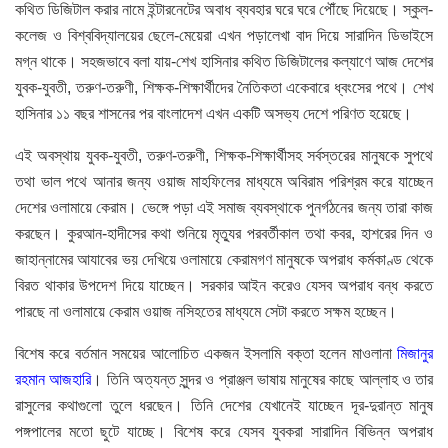
কথিত ডিজিটাল করার নামে ইন্টারনেটের অবাধ ব্যবহার ঘরে ঘরে পৌঁছে দিয়েছে। স্কুল-
কলেজ ও বিশ্ববিদ্যালয়ের ছেলে-মেয়েরা এখন পড়ালেখা বাদ দিয়ে সারাদিন ডিভাইসে
মগ্ন থাকে। সহজভাবে বলা যায়-শেখ হাসিনার কথিত ডিজিটালের কল্যাণে আজ দেশের
যুবক-যুবতী, তরুণ-তরুণী, শিক্ষক-শিক্ষার্থীদের নৈতিকতা একেবারে ধ্বংসের পথে। শেখ
হাসিনার ১১ বছর শাসনের পর বাংলাদেশ এখন একটি অসভ্য দেশে পরিণত হয়েছে।
এই অবস্থায় যুবক-যুবতী, তরুণ-তরুণী, শিক্ষক-শিক্ষার্থীসহ সর্বস্তরের মানুষকে সুপথে
তথা ভাল পথে আনার জন্য ওয়াজ মাহফিলের মাধ্যমে অবিরাম পরিশ্রম করে যাচ্ছেন
দেশের ওলামায়ে কেরাম। ভেঙ্গে পড়া এই সমাজ ব্যবস্থাকে পুনর্গঠনের জন্য তারা কাজ
করছেন। কুরআন-হাদীসের কথা শুনিয়ে মৃত্যুর পরবর্তীকাল তথা কবর, হাশরের দিন ও
জাহান্নামের আযাবের ভয় দেখিয়ে ওলামায়ে কেরামগণ মানুষকে অপরাধ কর্মকাণ্ড থেকে
বিরত থাকার উপদেশ দিয়ে যাচ্ছেন। সরকার আইন করেও যেসব অপরাধ বন্ধ করতে
পারছে না ওলামায়ে কেরাম ওয়াজ নসিহতের মাধ্যমে সেটা করতে সক্ষম হচ্ছেন।
বিশেষ করে বর্তমান সময়ের আলোচিত একজন ইসলামি বক্তা হলেন মাওলানা
মিজানুর
রহমান আজহারি
। তিনি অত্যন্ত সুন্দর ও প্রাঞ্জল ভাষায় মানুষের কাছে আল্লাহ ও তার
রাসুলের কথাগুলো তুলে ধরছেন। তিনি দেশের যেখানেই যাচ্ছেন দূর-দুরান্ত মানুষ
পঙ্গপালের মতো ছুটে যাচ্ছে। বিশেষ করে যেসব যুবকরা সারাদিন বিভিন্ন অপরাধ