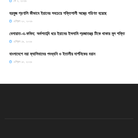
মে ২, ২০২৬
হরমুজ প্রণালি কীভাবে ইরানের সবচেয়ে শক্তিশালী অস্ত্রে পরিণত হয়েছে
এপ্রিল ২০, ২০২৬
বেলায়াত-এ-ফকিহ: অর্ধশতাব্দি ধরে ইরানের ইসলামি প্রজাতন্ত্র টিকে থাকার মূল শক্তি
এপ্রিল ১৯, ২০২৬
বাংলাদেশে নয়া ফ্যাসিবাদের পদধ্বনি ও ইতালীয় দার্শনিকের বয়ান
এপ্রিল ১৮, ২০২৬