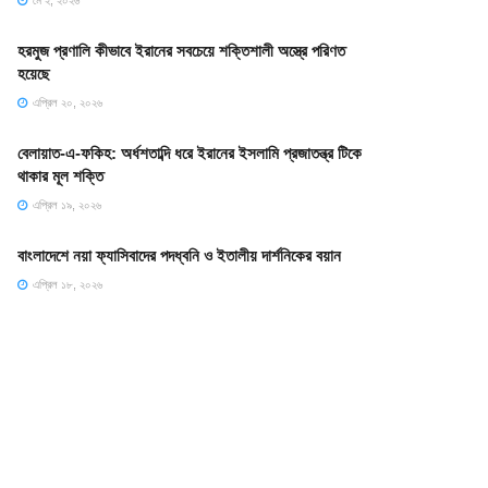
মে ২, ২০২৬
হরমুজ প্রণালি কীভাবে ইরানের সবচেয়ে শক্তিশালী অস্ত্রে পরিণত
হয়েছে
এপ্রিল ২০, ২০২৬
বেলায়াত-এ-ফকিহ: অর্ধশতাব্দি ধরে ইরানের ইসলামি প্রজাতন্ত্র টিকে
থাকার মূল শক্তি
এপ্রিল ১৯, ২০২৬
বাংলাদেশে নয়া ফ্যাসিবাদের পদধ্বনি ও ইতালীয় দার্শনিকের বয়ান
এপ্রিল ১৮, ২০২৬