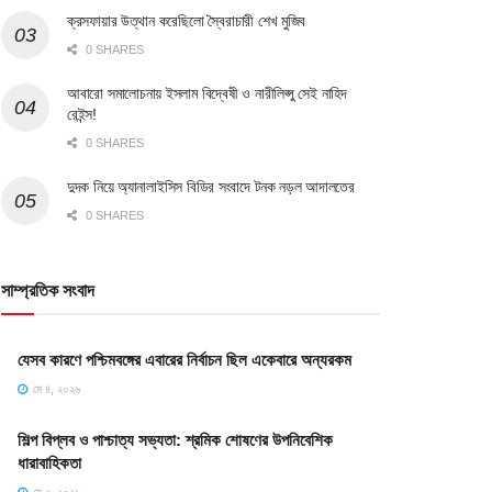
ক্রসফায়ার উত্থান করেছিলো স্বৈরাচারী শেখ মুজিব
0 SHARES
আবারো সমালোচনায় ইসলাম বিদ্বেষী ও নারীলিপ্সু সেই নাহিদ
রেইন্স!
0 SHARES
দুদক নিয়ে অ্যানালাইসিস বিডির সংবাদে টনক নড়ল আদালতের
0 SHARES
সাম্প্রতিক সংবাদ
যেসব কারণে পশ্চিমবঙ্গের এবারের নির্বাচন ছিল একেবারে অন্যরকম
মে ৪, ২০২৬
শিল্প বিপ্লব ও পাশ্চাত্য সভ্যতা: শ্রমিক শোষণের উপনিবেশিক
ধারাবাহিকতা