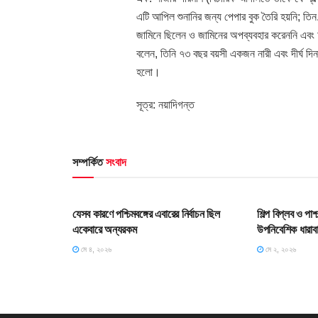
এটি আপিল শুনানির জন্য পেপার বুক তৈরি হয়নি; তি
জামিনে ছিলেন ও জামিনের অপব্যবহার করেননি এবং
বলেন, তিনি ৭৩ বছর বয়সী একজন নারী এবং দীর্ঘ দি
হলো।
সূত্র: নয়াদিগন্ত
সম্পর্কিত
সংবাদ
HOME POST
HOME POS
যেসব কারণে পশ্চিমবঙ্গের এবারের নির্বাচন ছিল
শিল্প বিপ্লব ও পা
একেবারে অন্যরকম
উপনিবেশিক ধারাব
মে ৪, ২০২৬
মে ২, ২০২৬