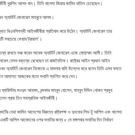
ীবী খুরশিদ আলম খান। তিনি খালেদা জিয়ার জামিন বাতিল চেয়েছেন।
াখেন অ্যাটর্নি জেনারেল মাহবুবে আলম।
্থিত বিএনপিপন্থী আইনজীবীরা প্রতিবাদ করে উঠেন। অ্যাটর্নি জেনারেল তার
এটি সবচেয়ে ফেয়ার ট্রায়াল’।
্তব্য রাখতে শুরু করেন সাবেক অ্যাটর্নি জেনারেল এজে মোহাম্মদ আলী। তিনি
ারেল যেসব বক্তব্য রেখেছেন তা রাজনৈতিক। রাষ্ট্রের আইন প্রধান আইন
 তখন অ্যাটর্নি জেনারেল নিজেকে এ মামলার বাদি উল্লেখ করে বলেন তিনি এসব বলতে
করলে আদালত আজকের মতো শুনানি স্থগিত করে দেন।
যারিস্টার মওদুদ আহমদ, খন্দকার মাহবুব হোসেন, মাহবুব উদ্দিন খোকন প্রমুখ
লেন প্রায় তিন সহস্রাধিক আইনজীবী।
র্টের দেয়া জামিন আদেশের বিরুদ্ধে রাষ্ট্রপক্ষ ও দুদকের লিভ টু আপিল এবং খালেদা
একটি আপিল আবেদনের ওপর শুনানির জন্য ৮ মে মঙ্গলবার শুনানির দিন নির্ধারণ