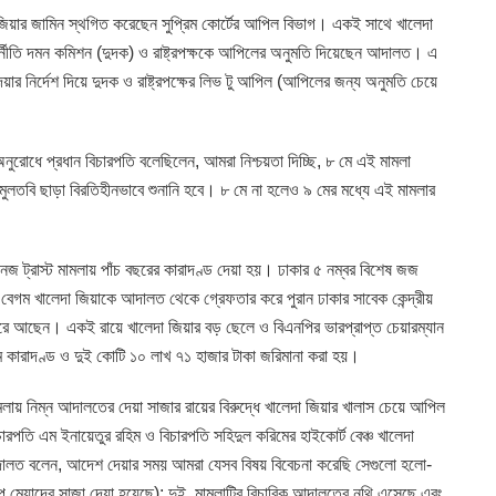
া জিয়ার জামিন স্থগিত করেছেন সুপ্রিম কোর্টের আপিল বিভাগ। একই সাথে খালেদা
ুর্নীতি দমন কমিশন (দুদক) ও রাষ্ট্রপক্ষকে আপিলের অনুমতি দিয়েছেন আদালত। এ
েয়ার নির্দেশ দিয়ে দুদক ও রাষ্ট্রপক্ষের লিভ টু আপিল (আপিলের জন্য অনুমতি চেয়ে
রোধে প্রধান বিচারপতি বলেছিলেন, আমরা নিশ্চয়তা দিচ্ছি, ৮ মে এই মামলা
মুলতবি ছাড়া বিরতিহীনভাবে শুনানি হবে। ৮ মে না হলেও ৯ মের মধ্যে এই মামলার
জ ট্রাস্ট মামলায় পাঁচ বছরের কারাদণ্ড দেয়া হয়। ঢাকার ৫ নম্বর বিশেষ জজ
গম খালেদা জিয়াকে আদালত থেকে গ্রেফতার করে পুরান ঢাকার সাবেক কেন্দ্রীয়
রে আছেন। একই রায়ে খালেদা জিয়ার বড় ছেলে ও বিএনপির ভারপ্রাপ্ত চেয়ারম্যান
কারাদণ্ড ও দুই কোটি ১০ লাখ ৭১ হাজার টাকা জরিমানা করা হয়।
মলায় নিম্ন আদালতের দেয়া সাজার রায়ের বিরুদ্ধে খালেদা জিয়ার খালাস চেয়ে আপিল
িচারপতি এম ইনায়েতুর রহিম ও বিচারপতি সহিদুল করিমের হাইকোর্ট বেঞ্চ খালেদা
ালত বলেন, আদেশ দেয়ার সময় আমরা যেসব বিষয় বিবেচনা করেছি সেগুলো হলো-
্প মেয়াদের সাজা দেয়া হয়েছে); দুই, মামলাটির বিচারিক আদালতের নথি এসেছে এবং