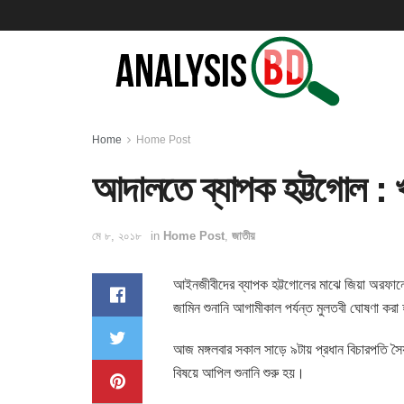
Home
Home Post
আদালতে ব্যাপক হট্টগোল : খ
মে ৮, ২০১৮
in
Home Post
,
জাতীয়
আইনজীবীদের ব্যাপক হট্টগোলের মাঝে জিয়া অরফানেজ
জামিন শুনানি আগামীকাল পর্যন্ত মুলতবী ঘোষণা কর
আজ মঙ্গলবার সকাল সাড়ে ৯টায় প্রধান বিচারপতি সৈয়
বিষয়ে আপিল শুনানি শুরু হয়।