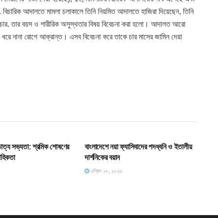
ন. বিচারিক আদালতে মামলা চলাকালে তিনি নিয়মিত আদালতে হাজিরা দিয়েছেন, তিনি
 চার. তার বয়স ও শারীরিক অসুস্থতার বিষয় বিবেচনা করা হলো। আদালত আরো
ন ধরে নানা রোগে আক্রান্ত। এসব বিবেচনা করে তাকে চার মাসের জামিন দেয়া
T
HOME POST
শ্চাত্য সভ্যতা: শ্রমিক শোষণের
বাংলাদেশে নয়া ফ্যাসিবাদের পদধ্বনি ও ইতালীয়
াহিকতা
দার্শনিকের বয়ান
এপ্রিল ১৮, ২০২৬