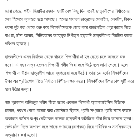
জানা গেছে, শহীদ জিয়াউর রহমান হলটি বেশ কিছু দিন ধরেই ছাত্রলীগের নির্যাতনের
সেল হিসেবে ব্যবহৃত হয়ে আসছে। হলের সাধারণ ছাত্রদের মোবাইল, লেপটপ, টাকা-
পয়সা লুট করা থেকে শুরু করে শিক্ষার্থীদেরকে জোর করে রাজনৈতিক প্রোগ্রামে নিয়ে
যাওয়া, চাঁদা আদায়, সিনিয়রদের অহেতুক নিপীড়ন ইত্যাদি ছাত্রলীগের নিয়মিত কাজে
পরিণত হয়েছে।
ছাত্রলীগের এসব নির্যাতন থেকে বাঁচতে শিক্ষার্থীরা ঐ হল ছেড়ে চলে আসতে শুরু
করে। এ বছর মাত্র ২৫জন শিক্ষার্থী শহীদ জিয়া হলে উঠে বলে জানা গেছে। হলে
শিক্ষার্থী না উঠায় ছাত্রলীগ আরো ব্যপরোয়া হয়ে উঠে। তারা ১ম বর্ষের শিক্ষার্থীদের
উপর এর প্রতিশোধ নিতে নির্যাতন নিপীড়ন শুরু করে। শিক্ষার্থীদের উপর চাপ সৃষ্টি করে
হলে উঠার জন্য।
নাম প্রকাশে অনিচ্ছুক শহীদ জিয়া হলের একজন শিক্ষার্থী অ্যানালাইসিস বিডিকে
জানান, প্রথম থেকে আমরা যারা হোস্টেলে ছিলাম, প্রতি সপ্তাহে প্রতি মাসে কারনে
অকারনে বর্তমান রংপুর মেডিকেল কলেজ ছাত্রলীগ কমিটিকে চাঁদা দিয়ে আসতে হতো।
কেউ চাঁদা দিতে অপারগ হলে তাকে গণরুমে(র‍্যাগরুম) নিয়ে শারীরিক ও মানসিকভাবে
অত্যাচার করা হতো।