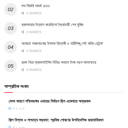
শুভ হিজরি নববর্ষ ১৪৪৫
0 SHARES
ক্রসফায়ার উত্থান করেছিলো স্বৈরাচারী শেখ মুজিব
0 SHARES
আবারো সমালোচনায় ইসলাম বিদ্বেষী ও নারীলিপ্সু সেই নাহিদ রেইন্স!
0 SHARES
দুদক নিয়ে অ্যানালাইসিস বিডির সংবাদে টনক নড়ল আদালতের
0 SHARES
সাম্প্রতিক সংবাদ
যেসব কারণে পশ্চিমবঙ্গের এবারের নির্বাচন ছিল একেবারে অন্যরকম
মে ৪, ২০২৬
শিল্প বিপ্লব ও পাশ্চাত্য সভ্যতা: শ্রমিক শোষণের উপনিবেশিক ধারাবাহিকতা
মে ২, ২০২৬