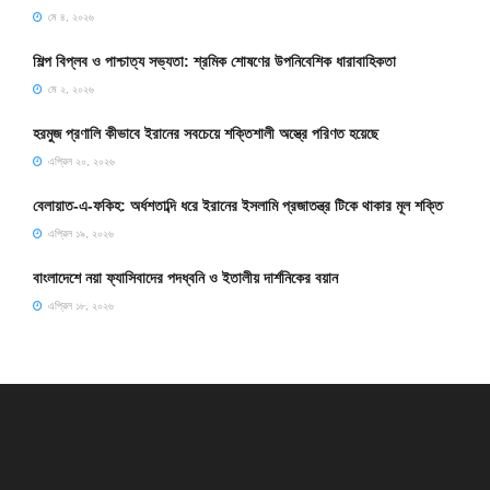
মে ৪, ২০২৬
শিল্প বিপ্লব ও পাশ্চাত্য সভ্যতা: শ্রমিক শোষণের উপনিবেশিক ধারাবাহিকতা
মে ২, ২০২৬
হরমুজ প্রণালি কীভাবে ইরানের সবচেয়ে শক্তিশালী অস্ত্রে পরিণত হয়েছে
এপ্রিল ২০, ২০২৬
বেলায়াত-এ-ফকিহ: অর্ধশতাব্দি ধরে ইরানের ইসলামি প্রজাতন্ত্র টিকে থাকার মূল শক্তি
এপ্রিল ১৯, ২০২৬
বাংলাদেশে নয়া ফ্যাসিবাদের পদধ্বনি ও ইতালীয় দার্শনিকের বয়ান
এপ্রিল ১৮, ২০২৬