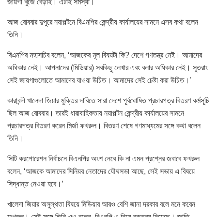
জায়গা খুঁজে বেড়াই। এটাই সমস্যা।
আজ রোববার দুপুরে নয়াপল্টনে বিএনপির কেন্দ্রীয় কার্যালয়ের সামনে এসব কথা বলেন
তিনি।
বিএনপির মহাসচিব বলেন, ‘আজকের মূল বিষয়টা কি? দেশে গণতন্ত্র নেই। আমাদের
অধিকার নেই। আপনাদের (মিডিয়ার) সবকিছু লেখার এবং বলার অধিকার নেই। সুতরাং
সেই জায়গাগুলোতে আমাদের যাওয়া উচিত। আমাদের সেই চেষ্টা করা উচিত।’
কারাবন্দী খালেদা জিয়ার মুক্তির দাবিতে সারা দেশে পূর্বঘোষিত প্রচারপত্র বিতরণ কর্মসূচি
ছিল আজ রোববার। তারই ধারাবাহিকতায় নয়াপল্টন কেন্দ্রীয় কার্যালয়ের সামনে
প্রচারপত্র বিতরণ করেন মির্জা ফখরুল। বিতরণ শেষে গণমাধ্যমের সঙ্গে কথা বলেন
তিনি।
সিটি করপোরেশন নির্বাচনে বিএনপির অংশ নেবে কি না এমন প্রশ্নের জবাবে ফখরুল
বলেন, ‘আজকে আমাদের সিনিয়র নেতাদের যৌথসভা আছে, সেই সভায় এ বিষয়ে
সিদ্ধান্ত নেওয়া হবে।’
খালেদা জিয়ার অসুস্থতা বিষয়ে মিডিয়ার আরও বেশি জানা দরকার বলে মনে করেন
ফখরুল। সেই সঙ্গে তিনি এও বলেন, বিএনপি এ নিয়ে বক্তব্য দিয়েছে। জাতি