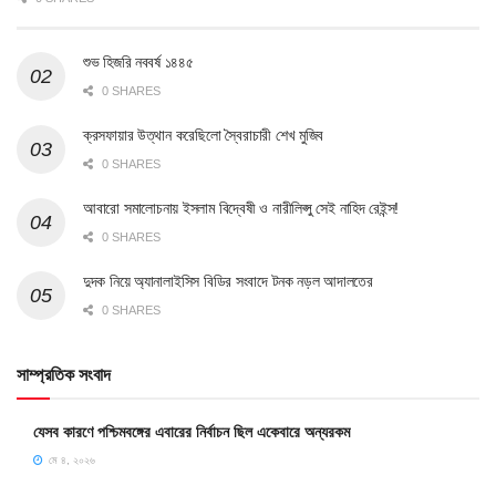
শুভ হিজরি নববর্ষ ১৪৪৫
0 SHARES
ক্রসফায়ার উত্থান করেছিলো স্বৈরাচারী শেখ মুজিব
0 SHARES
আবারো সমালোচনায় ইসলাম বিদ্বেষী ও নারীলিপ্সু সেই নাহিদ রেইন্স!
0 SHARES
দুদক নিয়ে অ্যানালাইসিস বিডির সংবাদে টনক নড়ল আদালতের
0 SHARES
সাম্প্রতিক সংবাদ
যেসব কারণে পশ্চিমবঙ্গের এবারের নির্বাচন ছিল একেবারে অন্যরকম
মে ৪, ২০২৬