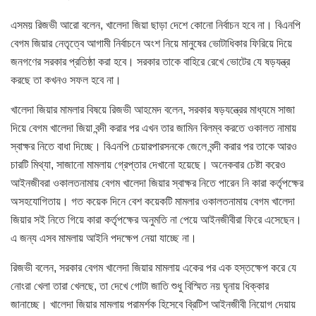
এসময় রিজভী আরো বলেন, খালেদা জিয়া ছাড়া দেশে কোনো নির্বাচন হবে না। বিএনপি
বেগম জিয়ার নেতৃত্বে আগামী নির্বাচনে অংশ নিয়ে মানুষের ভোটাধিকার ফিরিয়ে দিয়ে
জনগণের সরকার প্রতিষ্ঠা করা হবে। সরকার তাকে বাহিরে রেখে ভোটের যে ষড়যন্ত্র
করছে তা কখনও সফল হবে না।
খালেদা জিয়ার মামলার বিষয়ে রিজভী আহমেদ বলেন, সরকার ষড়যন্ত্রের মাধ্যমে সাজা
দিয়ে বেগম খালেদা জিয়া বন্দী করার পর এখন তার জামিন বিলম্ব করতে ওকালত নামায়
স্বাক্ষর নিতে বাধা দিচ্ছে। বিএনপি চেয়ারপারসনকে জেলে বন্দী করার পর তাকে আরও
চারটি মিথ্যা, সাজানো মামলায় গ্রেপ্তার দেখানো হয়েছে। অনেকবার চেষ্টা করেও
আইনজীবরা ওকালতনামায় বেগম খালেদা জিয়ার স্বাক্ষর নিতে পারেন নি কারা কর্তৃপক্ষের
অসহযোগিতায়। গত কয়েক দিনে বেশ কয়েকটি মামলার ওকালতনামায় বেগম খালেদা
জিয়ার সই নিতে গিয়ে কারা কর্তৃপক্ষের অনুমতি না পেয়ে আইনজীবীরা ফিরে এসেছেন।
এ জন্য এসব মামলায় আইনি পদক্ষেপ নেয়া যাচ্ছে না।
রিজভী বলেন, সরকার বেগম খালেদা জিয়ার মামলায় একের পর এক হস্তক্ষেপ করে যে
নোংরা খেলা তারা খেলছে, তা দেখে গোটা জাতি শুধু বিস্মিত নয় ঘৃনায় ধিক্কার
জানাচ্ছে। খালেদা জিয়ার মামলায় পরামর্শক হিসেবে ব্রিটিশ আইনজীবী নিয়োগ দেয়ায়