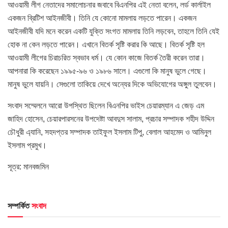
আওয়ামী লীগ নেতাদের সমালোচনার জবাবে বিএনপির এই নেতা বলেন, লর্ড কার্লাইল
একজন ব্রিটিশ আইনজীবী। তিনি যে কোনো মামলায় লড়তে পারেন। একজন
আইনজীবী যদি মনে করেন একটি যুক্তি সংগত মামলায় তিনি লড়বেন, তাহলে তিনি যেই
হোক না কেন লড়তে পারেন। এখানে বিতর্ক সৃষ্টি করার কি আছে। বিতর্ক সৃষ্টি হল
আওয়ামী লীগের চিরাচরিত স্বভাব ধর্ম। যে কোন কাজে বিতর্ক তৈরী করেন তারা।
আপনারা কি করেছেন ১৯৯৫-৯৬ ও ১৯৮৬ সালে। এগুলো কি মানুষ ভুলে গেছে।
মানুষ ভুলে যায়নি। সেগুলো তাকিয়ে দেখে অন্যের দিকে অভিযোগের অঙ্গুল তুলবেন।
সংবাদ সম্মেলনে আরো উপস্থিত ছিলেন বিএনপির ভাইস চেয়ারম্যান এ জেড় এম
জাহিদ হোসেন, চেয়ারপারসনের উপদেষ্টা আবদুস সালাম, প্রচার সম্পাদক শহীদ উদ্দিন
চৌধুরী এ্যানি, সহদপ্তর সম্পাদক তাইফুল ইসলাম টিপু, বেলাল আহমেদ ও আমিনুল
ইসলাম প্রমুখ।
সূত্র: মানবজমিন
সম্পর্কিত
সংবাদ
HOME POST