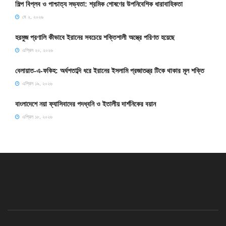
শিল্প বিপ্লব ও পাশ্চাত্য সভ্যতা: শ্রমিক শোষণের উপনিবেশিক ধারাবাহিকতা
মে ২, ২০২৬
হরমুজ প্রণালি কীভাবে ইরানের সবচেয়ে শক্তিশালী অস্ত্রে পরিণত হয়েছে
এপ্রিল ২০, ২০২৬
বেলায়াত-এ-ফকিহ: অর্ধশতাব্দি ধরে ইরানের ইসলামি প্রজাতন্ত্র টিকে থাকার মূল শক্তি
এপ্রিল ১৯, ২০২৬
বাংলাদেশে নয়া ফ্যাসিবাদের পদধ্বনি ও ইতালীয় দার্শনিকের বয়ান
এপ্রিল ১৮, ২০২৬