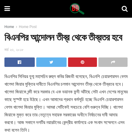
Home
Home Post
বিএনপির আন্দোলন তীব্র থেকে তীব্রতর হবে
মার্চ ২৩, ২০১৮
বিএনপির সিনিয়র যুগ্ম মহাসচিব রুহুল কবির রিজভী বলেছেন, বিএনপি
চেয়ারপারসন বেগম
খালেদা জিয়ার মুক্তির দাবীতে বিএনপির চলমান আন্দোলন তীব্র থেকে তীব্রতর হবে।
খালেদা জিয়াকে বন্দী করে সরকার যে এক ভয়ানক ফন্দী আঁটছে সেটা এখন দেশের মানুষের
কাছে সুস্পষ্ট হয়ে উঠছে। এখন আমাদের প্রধান কর্মসূচি হচ্ছে বিএনপি চেয়ারপারসন
বেগম খালেদা জিয়ার মুক্তি। আমরা সেটিকেই সবচেয়ে বেশি গুরুত্ব দিচ্ছি। খালেদা
জিয়াকে মুক্ত করে তার নেতৃত্বে সহায়ক সরকারের অধীনে নির্বাচনের দাবী আদায়
করবো। আজ সকালে দলটির নয়াপল্টনের কেন্দ্রীয় কার্যালয়ে এক সংবাদ সম্মেলনে এসব
কথা বলেন তিনি।