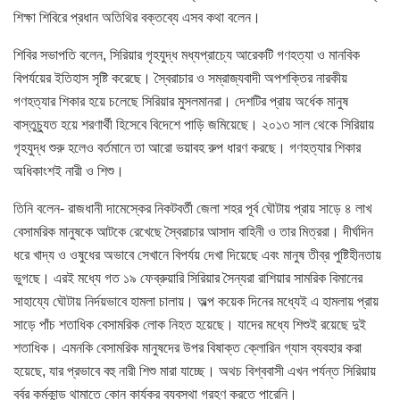
শিক্ষা শিবিরে প্রধান অতিথির বক্তব্যে এসব কথা বলেন।
শিবির সভাপতি বলেন, সিরিয়ার গৃহযুদ্ধ মধ্যপ্রাচ্যে আরেকটি গণহত্যা ও মানবিক
বিপর্যয়ের ইতিহাস সৃষ্টি করেছে। স্বৈরাচার ও সম্রাজ্যবাদী অপশক্তির নারকীয়
গণহত্যার শিকার হয়ে চলেছে সিরিয়ার মুসলমানরা। দেশটির প্রায় অর্ধেক মানুষ
বাস্তুচ্যুত হয়ে শরণার্থী হিসেবে বিদেশে পাড়ি জমিয়েছে। ২০১৩ সাল থেকে সিরিয়ায়
গৃহযুদ্ধ শুরু হলেও বর্তমানে তা আরো ভয়াবহ রুপ ধারণ করছে। গণহত্যার শিকার
অধিকাংশই নারী ও শিশু।
তিনি বলেন- রাজধানী দামেস্কের নিকটবর্তী জেলা শহর পূর্ব ঘৌটায় প্রায় সাড়ে ৪ লাখ
বেসামরিক মানুষকে আটকে রেখেছে স্বৈরাচার আসাদ বাহিনী ও তার মিত্ররা। দীর্ঘদিন
ধরে খাদ্য ও ওষুধের অভাবে সেখানে বিপর্যয় দেখা দিয়েছে এবং মানুষ তীব্র পুষ্টিহীনতায়
ভুগছে। এরই মধ্যে গত ১৯ ফেব্রুয়ারি সিরিয়ার সৈন্যরা রাশিয়ার সামরিক বিমানের
সাহায্যে ঘৌটায় নির্দয়ভাবে হামলা চালায়। অল্প কয়েক দিনের মধ্যেই এ হামলায় প্রায়
সাড়ে পাঁচ শতাধিক বেসামরিক লোক নিহত হয়েছে। যাদের মধ্যে শিশুই রয়েছে দুই
শতাধিক। এমনকি বেসামরিক মানুষদের উপর বিষাক্ত ক্লোরিন গ্যাস ব্যবহার করা
হয়েছে, যার প্রভাবে বহু নারী শিশু মারা যাচ্ছে। অথচ বিশ্ববাসী এখন পর্যন্ত সিরিয়ায়
বর্বর কর্মকান্ড থামাতে কোন কার্যকর ব্যবস্থা গ্রহণ করতে পারেনি।