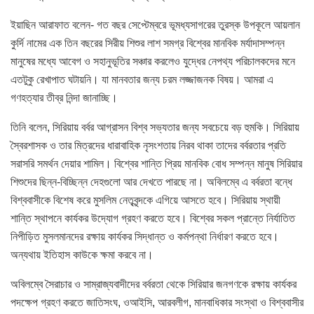
ইয়াছিন আরাফাত বলেন- গত বছর সেপ্টেম্বরে ভূমধ্যসাগরের তুরস্ক উপকূলে আয়লান
কুর্দি নামের এক তিন বছরের সিরীয় শিশুর লাশ সমগ্র বিশ্বের মানবিক মর্যাদাসম্পন্ন
মানুষের মধ্যে আবেগ ও সহানুভূতির সঞ্চার করলেও যুদ্ধের নেপথ্য পরিচালকদের মনে
এতটুকু রেখাপাত ঘটায়নি। যা মানবতার জন্য চরম লজ্জাজনক বিষয়। আমরা এ
গণহত্যার তীব্র নিন্দা জানাচ্ছি।
তিনি বলেন, সিরিয়ায় বর্বর আগ্রাসন বিশ্ব সভ্যতার জন্য সবচেয়ে বড় হুমকি। সিরিয়ায়
স্বৈরশাসক ও তার মিত্রদের ধারাবাহিক নৃসংশতায় নিরব থাকা তাদের বর্বরতার প্রতি
সরাসরি সমর্থন দেয়ার শামিল। বিশ্বের শান্তি প্রিয় মানবিক বোধ সম্পন্ন মানুষ সিরিয়ার
শিশুদের ছিন্ন-বিচ্ছিন্ন দেহগুলো আর দেখতে পারছে না। অবিলম্বে এ বর্বরতা বন্ধে
বিশ্ববাসীকে বিশেষ করে মুসলিম নেতৃবৃন্দকে এগিয়ে আসতে হবে। সিরিয়ায় স্থায়ী
শান্তি স্থাপনে কার্যকর উদ্যোগ গ্রহণ করতে হবে। বিশ্বের সকল প্রান্তে নির্যাতিত
নিপীড়িত মুসলমানদের রক্ষায় কার্যকর সিদ্ধান্ত ও কর্মপন্থা নির্ধারণ করতে হবে।
অন্যথায় ইতিহাস কাউকে ক্ষমা করবে না।
অবিলম্বে সৈরাচার ও সাম্রাজ্যবাদীদের বর্বরতা থেকে সিরিয়ার জনগণকে রক্ষায় কার্যকর
পদক্ষেপ গ্রহণ করতে জাতিসংঘ, ওআইসি, আরবলীগ, মানবাধিকার সংস্থা ও বিশ্ববাসীর