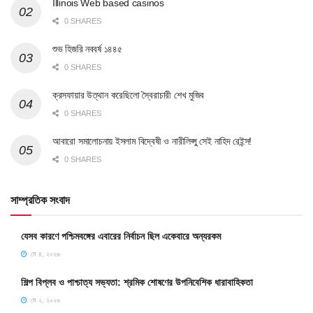
Illinois Web based casinos
0 SHARES
শুভ হিজরি নববর্ষ ১৪৪৫
0 SHARES
ক্রসফায়ার উত্থান করেছিলো স্বৈরাচারী শেখ মুজিব
0 SHARES
আবারো সমালোচনায় ইসলাম বিদ্বেষী ও নারীলিপ্সু সেই নাহিদ রেইন্স!
0 SHARES
সাম্প্রতিক সংবাদ
যেসব কারণে পশ্চিমবঙ্গের এবারের নির্বাচন ছিল একেবারে অন্যরকম
মে ৪, ২০২৬
শিল্প বিপ্লব ও পাশ্চাত্য সভ্যতা: শ্রমিক শোষণের উপনিবেশিক ধারাবাহিকতা
মে ২, ২০২৬