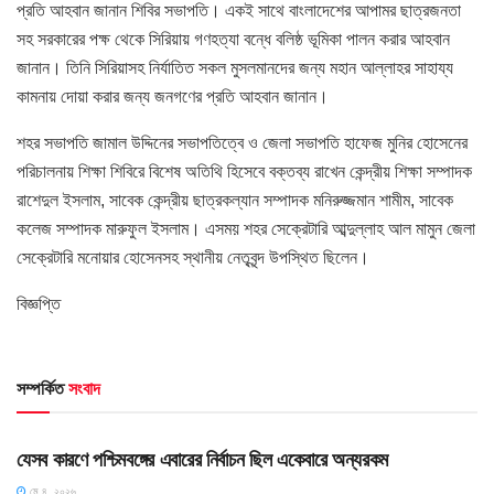
প্রতি আহবান জানান শিবির সভাপতি। একই সাথে বাংলাদেশের আপামর ছাত্রজনতা
সহ সরকারের পক্ষ থেকে সিরিয়ায় গণহত্যা বন্ধে বলিষ্ঠ ভূমিকা পালন করার আহবান
জানান। তিনি সিরিয়াসহ নির্যাতিত সকল মুসলমানদের জন্য মহান আল্লাহর সাহায্য
কামনায় দোয়া করার জন্য জনগণের প্রতি আহবান জানান।
শহর সভাপতি জামাল উদ্দিনের সভাপতিত্বে ও জেলা সভাপতি হাফেজ মুনির হোসেনের
পরিচালনায় শিক্ষা শিবিরে বিশেষ অতিথি হিসেবে বক্তব্য রাখেন কেন্দ্রীয় শিক্ষা সম্পাদক
রাশেদুল ইসলাম, সাবেক কেন্দ্রীয় ছাত্রকল্যান সম্পাদক মনিরুজ্জমান শামীম, সাবেক
কলেজ সম্পাদক মারুফুল ইসলাম। এসময় শহর সেক্রেটারি আব্দুল্লাহ আল মামুন জেলা
সেক্রেটারি মনোয়ার হোসেনসহ স্থানীয় নেতৃবৃন্দ উপস্থিত ছিলেন।
বিজ্ঞপ্তি
সম্পর্কিত
সংবাদ
HOME POST
যেসব কারণে পশ্চিমবঙ্গের এবারের নির্বাচন ছিল একেবারে অন্যরকম
মে ৪, ২০২৬