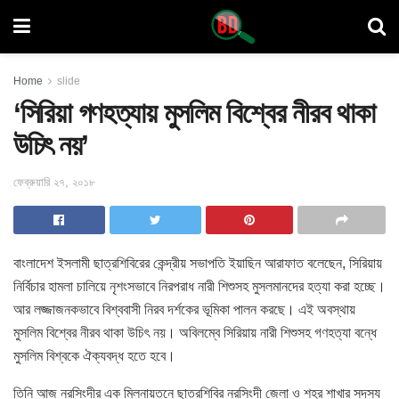
Home
slide
‘সিরিয়া গণহত্যায় মুসলিম বিশ্বের নীরব থাকা
উচিৎ নয়’
ফেব্রুয়ারি ২৭, ২০১৮
বাংলাদেশ ইসলামী ছাত্রশিবিরের কেন্দ্রীয় সভাপতি ইয়াছিন আরাফাত
বলেছেন, সিরিয়ায়
নির্বিচার হামলা চালিয়ে নৃশংসভাবে নিরপরাধ নারী শিশুসহ মুসলমানদের হত্যা করা হচ্ছে।
আর লজ্জাজনকভাবে বিশ্ববাসী নিরব দর্শকের ভূমিকা পালন করছে। এই অবস্থায়
মুসলিম বিশ্বের নীরব থাকা উচিৎ নয়। অবিলম্বে সিরিয়ায় নারী শিশুসহ গণহত্যা বন্ধে
মুসলিম বিশ্বকে ঐক্যবদ্ধ হতে হবে।
তিনি আজ নরসিংদীর এক মিলনায়তনে ছাত্রশিবির নরসিংদী জেলা ও শহর শাখার সদস্য