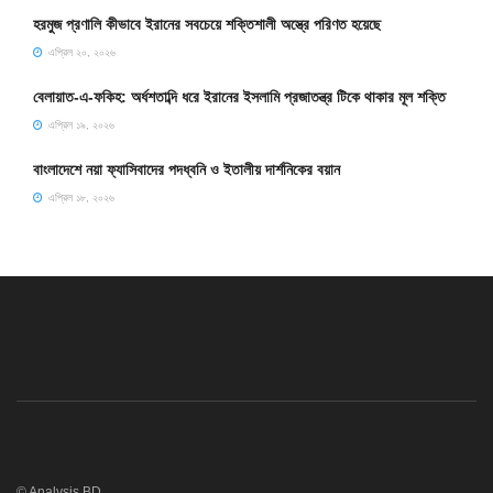
হরমুজ প্রণালি কীভাবে ইরানের সবচেয়ে শক্তিশালী অস্ত্রে পরিণত হয়েছে
এপ্রিল ২০, ২০২৬
বেলায়াত-এ-ফকিহ: অর্ধশতাব্দি ধরে ইরানের ইসলামি প্রজাতন্ত্র টিকে থাকার মূল শক্তি
এপ্রিল ১৯, ২০২৬
বাংলাদেশে নয়া ফ্যাসিবাদের পদধ্বনি ও ইতালীয় দার্শনিকের বয়ান
এপ্রিল ১৮, ২০২৬
© Analysis BD