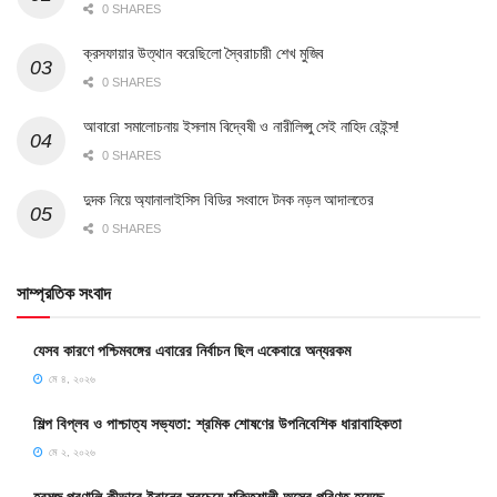
0 SHARES
ক্রসফায়ার উত্থান করেছিলো স্বৈরাচারী শেখ মুজিব
0 SHARES
আবারো সমালোচনায় ইসলাম বিদ্বেষী ও নারীলিপ্সু সেই নাহিদ রেইন্স!
0 SHARES
দুদক নিয়ে অ্যানালাইসিস বিডির সংবাদে টনক নড়ল আদালতের
0 SHARES
সাম্প্রতিক সংবাদ
যেসব কারণে পশ্চিমবঙ্গের এবারের নির্বাচন ছিল একেবারে অন্যরকম
মে ৪, ২০২৬
শিল্প বিপ্লব ও পাশ্চাত্য সভ্যতা: শ্রমিক শোষণের উপনিবেশিক ধারাবাহিকতা
মে ২, ২০২৬
হরমুজ প্রণালি কীভাবে ইরানের সবচেয়ে শক্তিশালী অস্ত্রে পরিণত হয়েছে