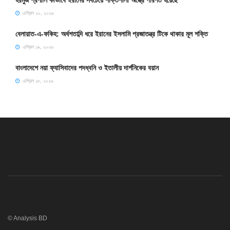
এপ্রিল ২০, ২০২৬
বেলায়াত-এ-ফকিহ: অর্ধশতাব্দি ধরে ইরানের ইসলামি প্রজাতন্ত্র টিকে থাকার মূল শক্তি
এপ্রিল ১৯, ২০২৬
বাংলাদেশে নয়া ফ্যাসিবাদের পদধ্বনি ও ইতালীয় দার্শনিকের বয়ান
এপ্রিল ১৮, ২০২৬
© Analysis BD