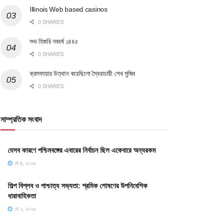
Illinois Web based casinos
0 SHARES
শুভ হিজরি নববর্ষ ১৪৪৫
0 SHARES
ক্রসফায়ার উত্থান করেছিলো স্বৈরাচারী শেখ মুজিব
0 SHARES
সাম্প্রতিক সংবাদ
যেসব কারণে পশ্চিমবঙ্গের এবারের নির্বাচন ছিল একেবারে অন্যরকম
মে ৪, ২০২৬
শিল্প বিপ্লব ও পাশ্চাত্য সভ্যতা: শ্রমিক শোষণের উপনিবেশিক
ধারাবাহিকতা
মে ২, ২০২৬