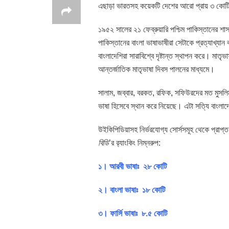
এছাড়া ভারতসহ কয়েকটি দেশের আরো প্রায় ৩ কোটি 
১৯৫২ সালের ২১ ফেব্রুয়ারি পশ্চিম পাকিস্তানের শাসকগো
পাকিস্তানের বাংলা ভাষাভাষীরা সেটাকে প্রত্যাখ্যা
বাংলাদেশিরা সারাবিশ্বে দৃষ্টান্ত স্থাপন করে। মাতৃ
আন্তর্জাতিক মাতৃভাষা দিবস পালনের মাধ্যমে।
সালাম, জব্বার, বরকত, রফিক, সফিউরদের মত মুসলিমদ
ভাষা হিসেবে স্থান করে নিয়েছে। এটা সত্যি বাংলা
উইকিপিডিয়াসহ নির্ভরযোগ্য সোর্সসমূহ থেকে প্রাপ্ত 
বিডি
’র র‍্যাংকিং নিম্নরুপ:
১। আরবী ভাষাঃ ২৮ কোটি
২। বাংলা ভাষাঃ ১৮ কোটি
৩। ফার্সি ভাষাঃ ৮.৫ কোটি