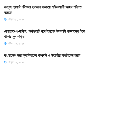
হরমুজ প্রণালি কীভাবে ইরানের সবচেয়ে শক্তিশালী অস্ত্রে পরিণত
হয়েছে
এপ্রিল ২০, ২০২৬
বেলায়াত-এ-ফকিহ: অর্ধশতাব্দি ধরে ইরানের ইসলামি প্রজাতন্ত্র টিকে
থাকার মূল শক্তি
এপ্রিল ১৯, ২০২৬
বাংলাদেশে নয়া ফ্যাসিবাদের পদধ্বনি ও ইতালীয় দার্শনিকের বয়ান
এপ্রিল ১৮, ২০২৬