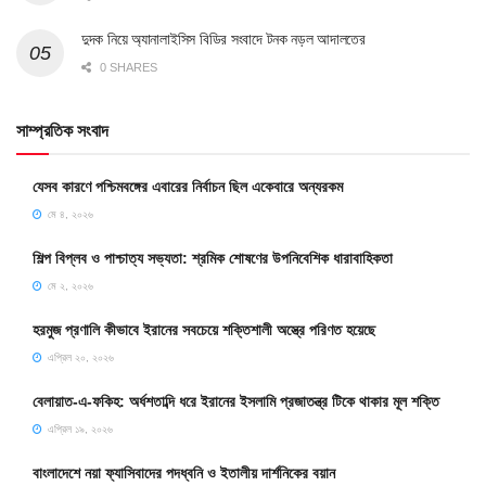
দুদক নিয়ে অ্যানালাইসিস বিডির সংবাদে টনক নড়ল আদালতের
0 SHARES
সাম্প্রতিক সংবাদ
যেসব কারণে পশ্চিমবঙ্গের এবারের নির্বাচন ছিল একেবারে অন্যরকম
মে ৪, ২০২৬
শিল্প বিপ্লব ও পাশ্চাত্য সভ্যতা: শ্রমিক শোষণের উপনিবেশিক ধারাবাহিকতা
মে ২, ২০২৬
হরমুজ প্রণালি কীভাবে ইরানের সবচেয়ে শক্তিশালী অস্ত্রে পরিণত হয়েছে
এপ্রিল ২০, ২০২৬
বেলায়াত-এ-ফকিহ: অর্ধশতাব্দি ধরে ইরানের ইসলামি প্রজাতন্ত্র টিকে থাকার মূল শক্তি
এপ্রিল ১৯, ২০২৬
বাংলাদেশে নয়া ফ্যাসিবাদের পদধ্বনি ও ইতালীয় দার্শনিকের বয়ান