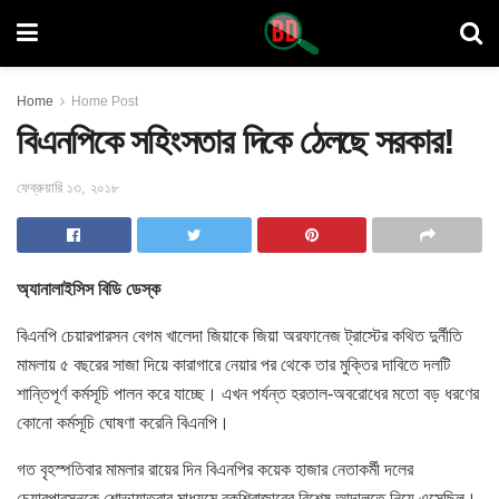
Home
Home Post
বিএনপিকে সহিংসতার দিকে ঠেলছে সরকার!
ফেব্রুয়ারি ১৩, ২০১৮
অ্যানালাইসিস বিডি ডেস্ক
বিএনপি চেয়ারপারসন বেগম খালেদা জিয়াকে জিয়া অরফানেজ ট্রাস্টের কথিত
দুর্নীতি
মামলায় ৫ বছরের সাজা দিয়ে কারাগারে নেয়ার পর থেকে তার মুক্তির দাবিতে দলটি
শান্তিপূর্ণ কর্মসূচি পালন করে যাচ্ছে। এখন পর্যন্ত হরতাল-অবরোধের মতো বড় ধরণের
কোনো কর্মসূচি ঘোষণা করেনি বিএনপি।
গত বৃহস্পতিবার মামলার রায়ের দিন বিএনপির কয়েক হাজার নেতাকর্মী দলের
চেয়ারপারসনকে শোভাযাত্রার মাধ্যমে বকশিবাজারের বিশেষ আদালতে নিয়ে এসেছিল।