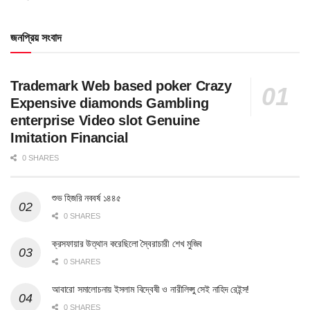
জনপ্রিয় সংবাদ
Trademark Web based poker Crazy
Expensive diamonds Gambling
enterprise Video slot Genuine
Imitation Financial
0 SHARES
শুভ হিজরি নববর্ষ ১৪৪৫
0 SHARES
ক্রসফায়ার উত্থান করেছিলো স্বৈরাচারী শেখ মুজিব
0 SHARES
আবারো সমালোচনায় ইসলাম বিদ্বেষী ও নারীলিপ্সু সেই নাহিদ রেইন্স!
0 SHARES