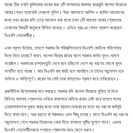
যাচ্ছে ঠিক তখনি কুমিল্লায় দায়ের করা ৩টি নাশকতার মামলায় কারাবন্দি খালেদা জিয়াকে
আবার শ্যোন অ্যারেস্ট দেখালো পুলিশ। উচ্চ আদালতে আপিল ও জামিন আবেদনের
জন্য যখন রায়ের কপি চেয়ে আবেদন করা হলো তখন ৩টি মামলায় আবার গ্রেফতার
দেখানোর বিষয়টি মানুষকে বিস্মিত করেছে। এনিয়ে প্রচণ্ড ক্ষোভ প্রকাশ করেছেন
বিএনপি নেতাকর্মীরা।
এখন প্রশ্ন উঠেছে, তাহলে সরকার কি পরিকল্পিতভাবে বিএনপি জোটকে সহিংসতার
দিকে নিতে চাচ্ছে? কারণ, খালেদা জিয়ার রায়ের আগে সরকার কার্যত যুদ্ধ ঘোষণা
করেছিল। সরকারের রণপ্রস্তুতি দেখে মনে হচ্ছিলো দেশে বড় ধরণের কোনো যুদ্ধ
সংঘটিত হতে যাচ্ছে। আর বিএনপি বার বারই বলে আসছিল যে তাদের আন্দোলন হবে
অহিংস ও শান্তিপূর্ণ। রায়ের পর সেটা তারা বাস্তবেও প্রমাণ করে দেখিয়েছেন।
রাজনীতিক বিশ্লেষকরা মনে করছেন, সরকার যদি খালেদা জিয়াকে মুক্তি না দিয়ে
বিভিন্ন মামলায় গ্রেফতার দেখিয়ে কারাগারে আটকে রাখার চেষ্টা করে তাহলে দলের
চেয়ারপারসনকে মুক্ত করার জন্য তারা হরতাল-অবরোধের মতো বড় ধরণের কর্মসূচি
দিতে বাধ্য হবে। আর হয়তো বা সরকারও এমন কিছু চাচ্ছে। যাতে বিএনপি বড় ধরণের
আন্দোলনে গেলে সরকার নিজেদের লোক দিয়ে নাশকতা সৃষ্টির সুযোগ পাবে। এরপর
বিএনপি নেতাকর্মীদেরকে গণহারে গ্রেফতার করে জেলে ভরবে।