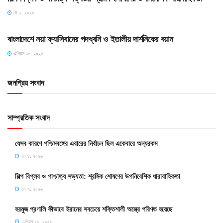
মে ২, ২০২৬
HOME POST
বাংলাদেশে নয়া ফ্যাসিবাদের পদধ্বনি ও ইতালীয় দার্শনিকের বয়ান
এপ্রিল ১৮, ২০২৬
জনপ্রিয় সংবাদ
সাম্প্রতিক সংবাদ
যেসব কারণে পশ্চিমবঙ্গের এবারের নির্বাচন ছিল একেবারে অন্যরকম
মে ৪, ২০২৬
শিল্প বিপ্লব ও পাশ্চাত্য সভ্যতা: শ্রমিক শোষণের উপনিবেশিক ধারাবাহিকতা
মে ২, ২০২৬
হরমুজ প্রণালি কীভাবে ইরানের সবচেয়ে শক্তিশালী অস্ত্রে পরিণত হয়েছে
এপ্রিল ২০, ২০২৬