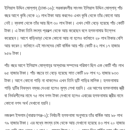
ইলিয়াস উদ্দিন মোল্লাহ্ (ঢাকা-১৬): সরকারদলীয় সাংসদ ইলিয়াস উদ্দিন মোল্লাহ্ পাঁচ
বছর আগে কৃষি থেকে ২১ লাখ টাকা আয় করলেও এখন কৃষি থেকে তাঁর কোনো আয়
নেই। ব্যবসা থেকে তাঁর আয় ছিল ৩০ লাখ টাকা। এখন সেটা বেড়ে হয়েছে পাঁচ কোটি
টাকা। এ টাকা তিনি মৎস্য প্রকল্প থেকে আয় করেছেন বলে হলফনামায় উল্লেখ
করেছেন। আগে বাড়িভাড়া থেকে কোনো আয় না হলেও বর্তমানে ২৮ লাখ টাকার বেশি
আয় করেন। বর্তমানে এই সাংসদের মোট বার্ষিক আয় পাঁচ কোটি ৪২ লাখ ১৭ হাজার
৯৫৬ টাকা।
পাঁচ বছর আগে ইলিয়াস মোল্লাহ্র অস্থাবর সম্পদের পরিমাণ ছিল এক কোটি পাঁচ লাখ
৬৫ হাজার টাকা। পাঁচ বছরে তা বেড়ে হয়েছে সাত কোটি ৮৮ লাখ ৭১ হাজার ৯৩৩
টাকা। আগে কোনো গাড়ি না থাকলেও এখন তিনি দুটি গাড়ির মালিক। হলফনামায়
গাড়ি দুটির নিবন্ধন নম্বর দেওয়া হলেও মূল্য লেখা হয়নি। এর আগের হলফনামায় স্ত্রী
বা নির্ভরশীলের নামে ৭৫ লাখ নগদ টাকা দেখানো হলেও এবারের হলফনামায় স্ত্রীর নামে
কোনো নগদ অর্থ দেখানো হয়নি।
নজরুল ইসলাম (নারায়ণগঞ্জ-২): নির্বাচনী হলফনামা অনুসারে তাঁর বার্ষিক আয় ৯৮ লাখ
৭৯ হাজার টাকা। এর মধ্যে মৎস্য চাষ থেকে আয় দেখানো হয়েছে ৪৩ লাখ ২০ হাজার