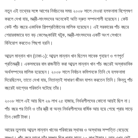
নতুন এই তথ্যের সঙ্গে আগের নির্বাচনের সময় ২০০৮ সালে দেওয়া হলফনামা বিশ্লেষণ
করলে দেখা যায়, মন্ত্রী-সাংসদদের অনেকেই অতি দ্রুত সম্পদশালী হয়েছেন। কেউ
কেউ পাঁচ বছরে একাধিক শিল্পপ্রতিষ্ঠানের মালিক হয়েছেন। এই সরকারের পাঁচ বছরে
শেয়ারবাজারে যত বড় কেলেঙ্কারিই ঘটুক, মন্ত্রী-সাংসদদের একটি অংশ সেখানে
বিনিয়োগ করতেও পিছপা হয়নি।
আব্দুল মান্নান খান (ঢাকা-১): আব্দুল মান্নান খান ছিলেন সাবেক গৃহায়ণ ও গণপূর্ত
প্রতিমন্ত্রী। একসময়ের বাম রাজনীতি করা আব্দুল মান্নান খান পাঁচ বছরেই অস্বাভাবিক
অর্থসম্পদের মালিক হয়েছেন। ২০০৮ সালে নির্বাচন কমিশনকে তিনি যে হলফনামা
দিয়েছিলেন, তাতে দেখা যায়, নিতান্তই সাধারণ জীবন যাপন করতেন তিনি। কিন্তু পাঁচ
বছরেই ভাগ্যের পরিবর্তন ঘটেছে তাঁর।
২০০৮ সালে এই আয় ছিল ২৬ লাখ ২৫ হাজার, নির্ভরশীলদের কোনো আয়ই ছিল না।
পাঁচ বছর পর তিনি ও তাঁর স্ত্রী বা অন্য নির্ভরশীলদের বার্ষিক আয় হয়ে গেছে প্রায় সাড়ে
তিন কোটি টাকা।
আয়ের তুলনায় আব্দুল মান্নান খানের পরিবারের স্থাবর ও অস্থাবর সম্পত্তি বেড়েছে
বহুগুণ। পাঁচ বছর আগে তাঁর সম্পদ ছিল প্রায় সাড়ে ১০ লাখ টাকার। আর এখন সেই