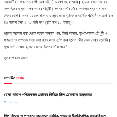
রাঙামাটির চম্পকনগরের পাঁচতলা বাড়ি (৮৯ লাখ ৩২ হাজার)। ২০০৮ সালে স্থাবর
সম্পত্তির মধ্যে চম্পকনগরের বাড়িটি। বর্তমানে তাঁর স্ত্রীর সম্পদের মূল্য ৬০ লাখ
টাকার বেশি। অথচ ২০০৮ সালে তাঁর স্ত্রীর নামে ব্যাংক ও আর্থিক প্রতিষ্ঠানে জমা ছিল
৪৯ হাজার টাকা ও ২৫ ভরি স্বর্ণ (দুই লাখ ৫০ হাজার)।
প্রথম আলোর পক্ষ থেকে আব্দুল মান্নান খান, মির্জা আজম, নূর-ই-আলম চৌধুরী ও
ফজলে নূর তাপসের সঙ্গে কথা বলার জন্য চেষ্টা করা হলেও তাঁরা কেউ ফোন ধরেননি।
খুদে বার্তা দেওয়া হলেও কোনো উত্তর তাঁরা দেননি।
সূত্র: প্রথম আলো
সম্পর্কিত
সংবাদ
HOME POST
যেসব কারণে পশ্চিমবঙ্গের এবারের নির্বাচন ছিল একেবারে অন্যরকম
মে ৪, ২০২৬
HOME POST
শিল্প বিপ্লব ও পাশ্চাত্য সভ্যতা: শ্রমিক শোষণের উপনিবেশিক ধারাবাহিকতা