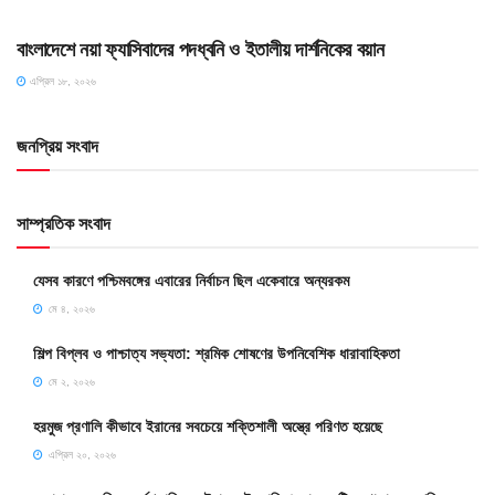
HOME POST
বাংলাদেশে নয়া ফ্যাসিবাদের পদধ্বনি ও ইতালীয় দার্শনিকের বয়ান
এপ্রিল ১৮, ২০২৬
জনপ্রিয় সংবাদ
সাম্প্রতিক সংবাদ
যেসব কারণে পশ্চিমবঙ্গের এবারের নির্বাচন ছিল একেবারে অন্যরকম
মে ৪, ২০২৬
শিল্প বিপ্লব ও পাশ্চাত্য সভ্যতা: শ্রমিক শোষণের উপনিবেশিক ধারাবাহিকতা
মে ২, ২০২৬
হরমুজ প্রণালি কীভাবে ইরানের সবচেয়ে শক্তিশালী অস্ত্রে পরিণত হয়েছে
এপ্রিল ২০, ২০২৬